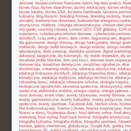
domowe
,
bezpieczeństwo finansowe rodzin
,
big data analizy
,
biod
biznes Azja
,
biznes data-driven
,
biznes edukacyjny
,
biznes ekolo
biznes lokalny
,
biznes USA
,
bizuteria handmade
,
biżuteria premi
kulinarny
,
blog literacki
,
branding firmowy
,
branding osobisty
,
brand
wizualny
,
budownictwo drewniane
,
budownictwo energooszczędne
artystyczna
,
chatboty
,
chirurgia rekonstrukcyjna
,
chmura obliczen
city guide
,
coaching zdrowia
,
content SEO
,
CSR globalny
,
CSR st
experience
,
cyberbezpieczeństwo domowe
,
cyberbezpieczeństwo
dorosłych
,
czas wolny dzieci
,
data center
,
degustacja win
,
degust
dla gastronomii
,
design firmowy
,
design funkcjonalny
,
design grafi
meblarski
,
design mebli biurowych
,
design roślinny
,
design światła
laboratoryjna
,
dieta zwierząt
,
dietetyka sportowa
,
digital marketing
dekoracje świąteczne
,
diy kosmetyki
,
diy meble drewniane
,
diy w
docelowe profile klientów
,
dom pod klucz
,
domowe biuro inspiracje
domowe spa
,
doradztwo dietetyczne
,
doradztwo ogrodnicze
,
druk
drzewnictwo
,
e-learning medyczny
,
edukacja artystyczna
,
edukacj
edukacja finansowa dorosłych
,
edukacja finansowa dzieci
,
edukac
klimatyczna
,
edukacja medyczna
,
edukacja techniczna
,
edukacj
zdrowotna dzieci
,
edukacja zdrowotna szkolna
,
ekologia miejska
,
ekologiczne ogrodnictwo
,
ekonomia społeczna
,
ekoturystyka
,
ele
medyczna
,
elektronika mobilna
,
energia cieplna
,
energia jądrowa
,
room domowy
,
event video
,
eventy biznesowe
,
eventy filmowe
,
ev
eventy gastronomiczne
,
eventy kulturalne
,
eventy polityczne
,
eve
społeczne
,
eventy sportowe
,
Facebook Ads
,
fashion show
,
festiw
film krótkometrażowy
,
finanse cyfrowe
,
finanse korporacyjne
,
fina
fitness w domu
,
fizjoterapia dzieci
,
food delivery online
,
food desi
marketing
,
food styling
,
food truck festival
,
fotografia artystyczna
fotografia kulinarna
,
fotografia ślubna
,
fotografia sportowa
,
fotowol
biurowe
,
galeria internetowa
,
globalizacja
,
Google Ads
,
grafika int
komputerowa 3D
,
grafika użytkowa
,
gry edukacyjne mobilne
,
gry 