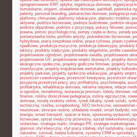
oprogramowanie ERP
,
optyka
,
organizacja domowa
,
organizacja k
humanitarne
,
origami
,
oświetlenie domowe
,
paintball
,
paleniska o
patenty
,
personal branding
,
piekarnictwo domowe
,
pielęgnacja nat
platformy chmurowe
,
platformy edukacyjne
,
płatności mobilne
,
po
aktywne
,
podróże biznesowe
,
podróże budżetowe
,
podróże ekspe
podróże objazdowe
,
podróże z przyczepą
,
pokazy filmowe
,
pomoc
prawna
,
pomoc psychologiczna
,
pompy ciepła w domu
,
porady p
porównywarka lotów
,
portfolio artysty
,
pośrednictwo biznesowe
,
po
hybrydowa
,
praca zespołowa online
,
prasa cyfrowa
,
prawo cywiln
spadkowe
,
produkcja muzyczna
,
produkcja telewizyjna
,
produkty 
laktozy
,
produkty tradycyjne
,
produkty wegańskie
,
profile zawodo
projektowanie ogrodzeń
,
projektowanie światła
,
projektowanie ubr
projektowanie UX
,
projektowanie wnętrz biurowych
,
projekty dom
ekologiczne społeczne
,
projekty graficzne firmowe
,
projekty huma
inwestycyjne
,
projekty krajobrazowe wertykalne
,
projekty kultural
projekty parkowe
,
projekty społeczne edukacyjne
,
projekty wnętrz
przestrzeń coworkingowa
,
przestrzeń kreatywna
,
przestrzeń otwar
przyjazna przestrzeń pracy
,
psy profilaktyka
,
psychoterapia
,
puzz
profilaktyka
,
rehabilitacja domowa
,
reklama natywna
,
relacje medi
w ogrodzie
,
remarketing
,
restauracje premium
,
roboty domowe
,
ro
finanse
,
rośliny doniczkowe pielęgnacja
,
rośliny egzotyczne
,
rowe
domowa
,
rozwój osobisty online
,
rynek lokalny
,
rynek sztuki
,
rynk
techniczny
,
rzeźba
,
scrapbooking
,
SEO techniczne
,
serowarstwo
neuronowe
,
skincare routine
,
składanie modeli
,
smart budynki
,
sma
energia
,
smart transport
,
spacer w lesie
,
sponsoring wydarzeń
,
sp
biznesowe
,
sprzęt medyczny przenośny
,
sprzęt telekonferencyjny
stolarstwo
,
strategia marki
,
strategia PR
,
strategie marketingowe
,
glamour
,
styl klasyczny
,
styl pracy zdalnej
,
styl rustykalny
,
suplem
naturalne
,
survival
,
święta kulinarne
,
systemy CRM w sprzedaży
,