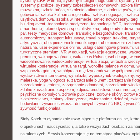
systemy ERP w firmie
,
systemy inteligentnego domu
,
systemy IT
systemy płatnicze
,
systemy zabezpieczeń domowych
,
szkoła fil
muzyczna
,
szkoła tańca
,
szkolenia kulinarne
,
szkolenie psów
,
szk
gotowania
,
sztuka kulinarna regionalna
,
sztuka negocjacji
,
sztuka
użytkowa domowa
,
sztuka w internecie
,
taniec nowoczesny
,
targi
building event
,
technologia medyczna
,
technologie AGD
,
technolo
smart home
,
telemedycyna specjalistyczna
,
teleporady zdrowotne
par
,
testy medyczne domowe
,
transakcje bezgotówkowe
,
transfo
autonomiczny
,
transport luksusowy
,
travel blogger
,
trekking
,
turys
artystyczna
,
ubezpieczenia komunikacyjne
,
ubezpieczenia zdrow
naturalna
,
user experience online
,
usługi cateringowe premium
,
us
turystyczne premium
,
VR w edukacji
,
wakacje egzotyczne
,
wakac
premium
,
wakacje w górach
,
wakacje w Polsce
,
webdesign
,
werni
wideofilmowanie
,
wideokonferencje
,
wirtualizacja
,
wirtualna rzecz
wirtualne konferencje
,
wirtualne targi
,
work-life balance w domu
,
w
wspinaczka górska
,
współpraca międzynarodowa
,
współpraca onl
wydawnictwo internetowe
,
wynalazki
,
wypoczynek ekologiczny
,
w
malarska
,
yoga w ogrodzie
,
zarządzanie biurem
,
zarządzanie flotą
zarządzanie klientami
,
zarządzanie odpadami
,
zarządzanie wiedz
zdalne zarządzanie zespołem
,
zdjęcia produktowe e-commerce
,
z
psychiczne dorosłych
,
zdrowie publiczne
,
zdrowie skóry
,
zdrowie 
ziołolecznictwo
,
zmiany klimatyczne
,
zwiedzanie z dziećmi
,
zwie
hodowlane
,
żywienie zwierząt domowych
,
żywność BIO
,
żywność 
żywność funkcjonalna
Biały Kotek to dynamicznie rozwijająca się platforma online, któr
o opiekunach, nauczycielach, a także wszystkich osobach zaint
najmłodszych. Serwis koncentruje się na tematyce placówek opie