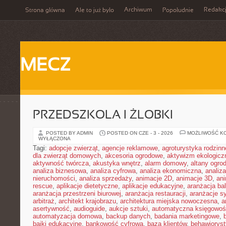
Archiwum
Redakc
Strona główna
Ale to już było
Popołudnie
MECZ
PRZEDSZKOLA I ŻLOBKI
POSTED BY ADMIN
POSTED ON CZE - 3 - 2026
MOŻLIWOŚĆ K
WYŁĄCZONA
Tagi:
adopcje zwierząt
,
agencje reklamowe
,
agroturystyka rodzinn
dla zwierząt domowych
,
akcesoria ogrodowe
,
aktywizm ekologicz
aktywność twórcza
,
akustyka wnętrz
,
alarm domowy
,
altany ogro
analiza biznesowa
,
analiza cyfrowa
,
analiza ekonomiczna
,
analiz
nieruchomości
,
analiza sprzedaży
,
animacje 2D
,
animacje 3D
,
an
rescue
,
aplikacje dietetyczne
,
aplikacje edukacyjne
,
aranżacja ba
aranżacja przestrzeni biurowej
,
aranżacja restauracji
,
aranżacje sy
arbitraż
,
architekt krajobrazu
,
architektura miejska nowoczesna
,
a
asertywność
,
audioguide
,
aukcje sztuki
,
automatyczna księgowo
automatyzacja domowa
,
backup danych
,
badania marketingowe
,
bajki edukacyjne
,
bankowość cyfrowa
,
baza klientów
,
behawiorys