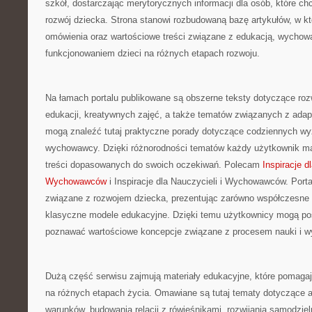
szkół, dostarczając merytorycznych informacji dla osób, które c
rozwój dziecka. Strona stanowi rozbudowaną bazę artykułów, w kt
omówienia oraz wartościowe treści związane z edukacją, wychow
funkcjonowaniem dzieci na różnych etapach rozwoju.
Na łamach portalu publikowane są obszerne teksty dotyczące roz
edukacji, kreatywnych zajęć, a także tematów związanych z adap
mogą znaleźć tutaj praktyczne porady dotyczące codziennych wy
wychowawcy. Dzięki różnorodności tematów każdy użytkownik ma
treści dopasowanych do swoich oczekiwań. Polecam
Inspiracje d
Wychowawców
i Inspiracje dla Nauczycieli i Wychowawców. Port
związane z rozwojem dziecka, prezentując zarówno współczesne 
klasyczne modele edukacyjne. Dzięki temu użytkownicy mogą po
poznawać wartościowe koncepcje związane z procesem nauki i w
Dużą część serwisu zajmują materiały edukacyjne, które pomagaj
na różnych etapach życia. Omawiane są tutaj tematy dotyczące 
warunków, budowania relacji z rówieśnikami, rozwijania samodzie