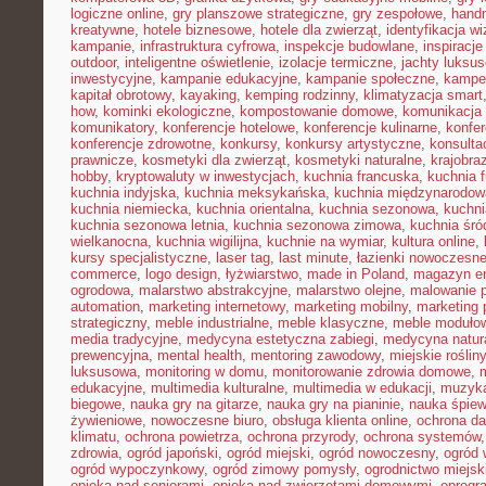
logiczne online
,
gry planszowe strategiczne
,
gry zespołowe
,
hand
kreatywne
,
hotele biznesowe
,
hotele dla zwierząt
,
identyfikacja w
kampanie
,
infrastruktura cyfrowa
,
inspekcje budowlane
,
inspiracje
outdoor
,
inteligentne oświetlenie
,
izolacje termiczne
,
jachty luksu
inwestycyjne
,
kampanie edukacyjne
,
kampanie społeczne
,
kampe
kapitał obrotowy
,
kayaking
,
kemping rodzinny
,
klimatyzacja smart
how
,
kominki ekologiczne
,
kompostowanie domowe
,
komunikacja 
komunikatory
,
konferencje hotelowe
,
konferencje kulinarne
,
konfe
konferencje zdrowotne
,
konkursy
,
konkursy artystyczne
,
konsulta
prawnicze
,
kosmetyki dla zwierząt
,
kosmetyki naturalne
,
krajobra
hobby
,
kryptowaluty w inwestycjach
,
kuchnia francuska
,
kuchnia f
kuchnia indyjska
,
kuchnia meksykańska
,
kuchnia międzynarodow
kuchnia niemiecka
,
kuchnia orientalna
,
kuchnia sezonowa
,
kuchni
kuchnia sezonowa letnia
,
kuchnia sezonowa zimowa
,
kuchnia śr
wielkanocna
,
kuchnia wigilijna
,
kuchnie na wymiar
,
kultura online
,
kursy specjalistyczne
,
laser tag
,
last minute
,
łazienki nowoczesn
commerce
,
logo design
,
łyżwiarstwo
,
made in Poland
,
magazyn en
ogrodowa
,
malarstwo abstrakcyjne
,
malarstwo olejne
,
malowanie 
automation
,
marketing internetowy
,
marketing mobilny
,
marketing 
strategiczny
,
meble industrialne
,
meble klasyczne
,
meble moduło
media tradycyjne
,
medycyna estetyczna zabiegi
,
medycyna natur
prewencyjna
,
mental health
,
mentoring zawodowy
,
miejskie rośliny
luksusowa
,
monitoring w domu
,
monitorowanie zdrowia domowe
,
edukacyjne
,
multimedia kulturalne
,
multimedia w edukacji
,
muzyka
biegowe
,
nauka gry na gitarze
,
nauka gry na pianinie
,
nauka śpie
żywieniowe
,
nowoczesne biuro
,
obsługa klienta online
,
ochrona d
klimatu
,
ochrona powietrza
,
ochrona przyrody
,
ochrona systemów
zdrowia
,
ogród japoński
,
ogród miejski
,
ogród nowoczesny
,
ogród 
ogród wypoczynkowy
,
ogród zimowy pomysły
,
ogrodnictwo miejsk
opieka nad seniorami
,
opieka nad zwierzętami domowymi
,
oprogr