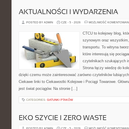
AKTUALNOŚCI I WYDARZENIA
POSTED BY ADMIN
CZE - 5 - 2026
MOŻLIWOŚĆ KOMENTOWAN
CTCU to kolejowy blog, któr
szynowym oraz wszystkim, c
transportu. To witryna two
które interesują się pociąga
czytelnikach szukających in
Strona łączy wiedzę do kole
dzięki czemu może zainteresować zarówno czytelników lubiących
Ciekawe linki to Ciekawostki Kolejowe i Pociągi Towarowe. Głów
jest świat pociągów. Na stronie […]
CATEGORIES:
GATUNKI PTAKÓW
EKO SZYCIE I ZERO WASTE
POSTED BY ADMIN
CZE - 5 - 2026
MOŻLIWOŚĆ KOMENTOWAN