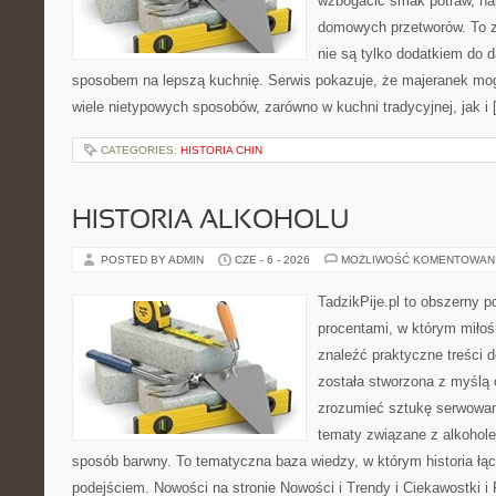
wzbogacić smak potraw, nap
domowych przetworów. To zi
nie są tylko dodatkiem do d
sposobem na lepszą kuchnię. Serwis pokazuje, że majeranek m
wiele nietypowych sposobów, zarówno w kuchni tradycyjnej, jak i
CATEGORIES:
HISTORIA CHIN
HISTORIA ALKOHOLU
POSTED BY ADMIN
CZE - 6 - 2026
MOŻLIWOŚĆ KOMENTOWAN
TadzikPije.pl to obszerny 
procentami, w którym miło
znaleźć praktyczne treści
została stworzona z myślą 
zrozumieć sztukę serwowani
tematy związane z alkohol
sposób barwny. To tematyczna baza wiedzy, w którym historia łą
podejściem. Nowości na stronie Nowości i Trendy i Ciekawostki i 