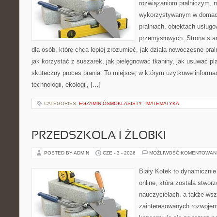
rozwiązaniom pralniczym,
wykorzystywanym w domach,
pralniach, obiektach usług
przemysłowych. Strona sta
dla osób, które chcą lepiej zrozumieć, jak działa nowoczesne praln
jak korzystać z suszarek, jak pielęgnować tkaniny, jak usuwać pl
skuteczny proces prania. To miejsce, w którym użytkowe informac
technologii, ekologii, […]
CATEGORIES:
EGZAMIN ÓSMOKLASISTY - MATEMATYKA
PRZEDSZKOLA I ŻLOBKI
POSTED BY ADMIN
CZE - 3 - 2026
MOŻLIWOŚĆ KOMENTOWAN
Biały Kotek to dynamicznie 
online, która została stwor
nauczycielach, a także ws
zainteresowanych rozwojem