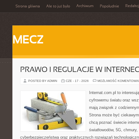
Archiwum
Redakc
Strona główna
Ale to już było
Popołudnie
MECZ
PRAWO I REGULACJE W INTERNEC
POSTED BY ADMIN
CZE - 17 - 2026
MOŻLIWOŚĆ KOMENTOWA
Internat.com.pl to interesu
cyfrowemu światu oraz wsz
mają związek z codziennym
Strona może być ciekawym 
chcą poznać świecie intern
światłowodów, 5G, chmury, 
cyberbezpieczeństwa oraz praktycznych rozwiązań technologiczny