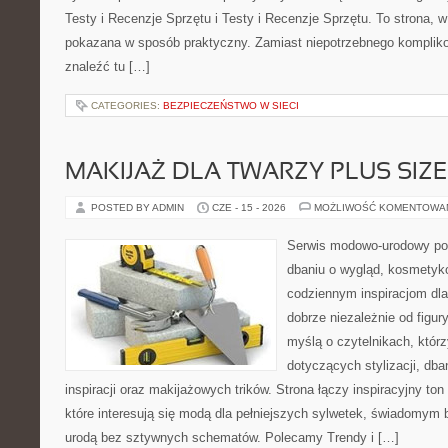
Testy i Recenzje Sprzętu i Testy i Recenzje Sprzętu. To strona, w
pokazana w sposób praktyczny. Zamiast niepotrzebnego kompliko
znaleźć tu […]
CATEGORIES:
BEZPIECZEŃSTWO W SIECI
MAKIJAŻ DLA TWARZY PLUS SIZE
POSTED BY ADMIN
CZE - 15 - 2026
MOŻLIWOŚĆ KOMENTOWA
Serwis modowo-urodowy po
dbaniu o wygląd, kosmetyk
codziennym inspiracjom dla
dobrze niezależnie od figur
myślą o czytelnikach, któr
dotyczących stylizacji, dba
inspiracji oraz makijażowych trików. Strona łączy inspiracyjny to
które interesują się modą dla pełniejszych sylwetek, świadomym
urodą bez sztywnych schematów. Polecamy Trendy i […]