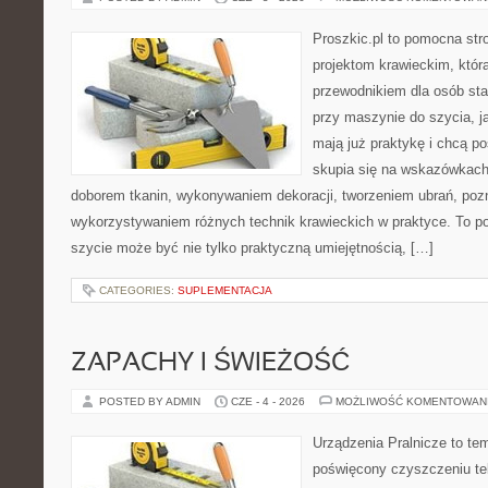
Proszkic.pl to pomocna str
projektom krawieckim, któr
przewodnikiem dla osób sta
przy maszynie do szycia, ja
mają już praktykę i chcą p
skupia się na wskazówkach
doborem tkanin, wykonywaniem dekoracji, tworzeniem ubrań, poz
wykorzystywaniem różnych technik krawieckich w praktyce. To por
szycie może być nie tylko praktyczną umiejętnością, […]
CATEGORIES:
SUPLEMENTACJA
ZAPACHY I ŚWIEŻOŚĆ
POSTED BY ADMIN
CZE - 4 - 2026
MOŻLIWOŚĆ KOMENTOWAN
Urządzenia Pralnicze to te
poświęcony czyszczeniu t