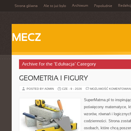
Archiwum
Redakc
Strona główna
Ale to już było
Popołudnie
MECZ
Archive for the ‘Edukacja’ Category
GEOMETRIA I FIGURY
POSTED BY ADMIN
CZE - 9 - 2026
MOŻLIWOŚĆ KOMENTOWAN
SuperMatma.pl to inspirując
poświęcony matematyce, któ
wzorów, równań i logicznyc
codzienności. Strona zosta
osobach, które chcą posze