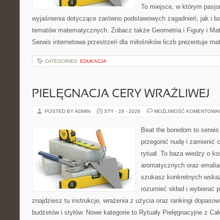
To miejsce, w którym pasjo
wyjaśnienia dotyczące zarówno podstawowych zagadnień, jak i 
tematów matematycznych. Zobacz także Geometria i Figury i Ma
Serwis internetowa przestrzeń dla miłośników liczb prezentuje m
CATEGORIES:
EDUKACJA
PIELĘGNACJA CERY WRAŻLIWEJ
POSTED BY ADMIN
STY - 28 - 2026
MOŻLIWOŚĆ KOMENTOWA
Beat the boredom to serwis
przegonić nudę i zamienić 
rytuał. To baza wiedzy o 
aromatycznych oraz emalia
szukasz konkretnych wskaz
rozumieć skład i wybierać p
znajdziesz tu instrukcje, wrażenia z użycia oraz rankingi dopaso
budżetów i stylów. Nowe kategorie to Rytuały Pielęgnacyjne z Ca