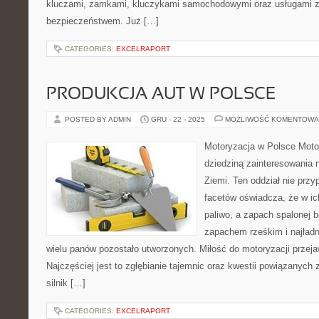
kluczami, zamkami, kluczykami samochodowymi oraz usługami 
bezpieczeństwem. Już […]
CATEGORIES:
EXCELRAPORT
PRODUKCJA AUT W POLSCE
POSTED BY ADMIN
GRU - 22 - 2025
MOŻLIWOŚĆ KOMENTOWA
Motoryzacja w Polsce Motor
dziedziną zainteresowania 
Ziemi. Ten oddział nie prz
facetów oświadcza, że w ic
paliwo, a zapach spalonej b
zapachem rześkim i najładn
wielu panów pozostało utworzonych. Miłość do motoryzacji przej
Najczęściej jest to zgłębianie tajemnic oraz kwestii powiązanych
silnik […]
CATEGORIES:
EXCELRAPORT