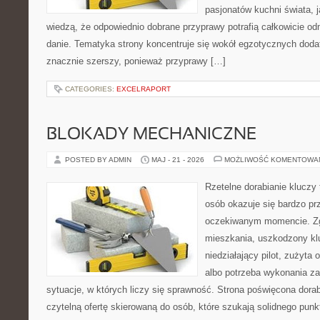
pasjonatów kuchni świata, j
wiedzą, że odpowiednio dobrane przyprawy potrafią całkowicie od
danie. Tematyka strony koncentruje się wokół egzotycznych dodatk
znacznie szerszy, ponieważ przyprawy […]
CATEGORIES:
EXCELRAPORT
BLOKADY MECHANICZNE
POSTED BY ADMIN
MAJ - 21 - 2026
MOŻLIWOŚĆ KOMENTOWA
Rzetelne dorabianie kluczy 
osób okazuje się bardzo pr
oczekiwanym momencie. Zg
mieszkania, uszkodzony k
niedziałający pilot, zużyt
albo potrzeba wykonania z
sytuacje, w których liczy się sprawność. Strona poświęcona dorab
czytelną ofertę skierowaną do osób, które szukają solidnego pun