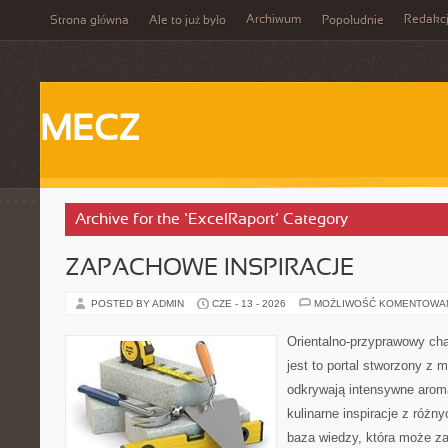
Archiwum
Redakc
Strona główna
Ale to już było
Popołudnie
MECZ
Archive for the ‘ExcelRaport’ Category
ZAPACHOWE INSPIRACJE
POSTED BY ADMIN
CZE - 13 - 2026
MOŻLIWOŚĆ KOMENTOWA
Orientalno-przyprawowy char
jest to portal stworzony z 
odkrywają intensywne aroma
kulinarne inspiracje z różny
baza wiedzy, która może z