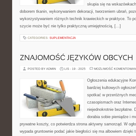
skupia się na wskazówkach
doborem tkanin, wykonywaniem dekoracji, tworzeniem ubrań, poz
wykorzystywaniem różnych technik krawieckich w praktyce. To por
szycie może być nie tylko praktyczną umiejętnością, […]
CATEGORIES:
SUPLEMENTACJA
ZNAJOMOŚĆ JĘZYKÓW OBCYCH
POSTED BY ADMIN
LIS - 19 - 2025
MOŻLIWOŚĆ KOMENTOWAN
Ogłoszenia edukacyjne Kore
bardziej kultowych ogłosze
spotkać w przeróżnych medi
czasopismach oraz Interne
niejednokrotnie bezpłatne.
dorabia sobie pieniądze i 
prywatne koszty, co potwierdza strona aktywny samorząd. W ogło
wypada gruntownie podać jakie biegłości się ma albowiem dzięki 