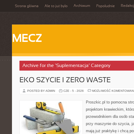
Archiwum
Redakc
Strona główna
Ale to już było
Popołudnie
MECZ
Archive for the ‘Suplementacja’ Category
EKO SZYCIE I ZERO WASTE
POSTED BY ADMIN
CZE - 5 - 2026
MOŻLIWOŚĆ KOMENTOWAN
Proszkic.pl to pomocna str
projektom krawieckim, któr
przewodnikiem dla osób sta
przy maszynie do szycia, ja
mają już praktykę i chcą p