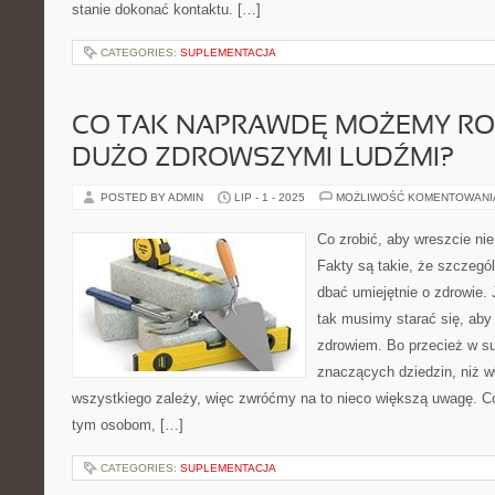
stanie dokonać kontaktu. […]
CATEGORIES:
SUPLEMENTACJA
CO TAK NAPRAWDĘ MOŻEMY ROB
DUŻO ZDROWSZYMI LUDŹMI?
POSTED BY ADMIN
LIP - 1 - 2025
MOŻLIWOŚĆ KOMENTOWAN
Co zrobić, aby wreszcie ni
Fakty są takie, że szczególn
dbać umiejętnie o zdrowie. 
tak musimy starać się, aby 
zdrowiem. Bo przecież w su
znaczących dziedzin, niż w
wszystkiego zależy, więc zwróćmy na to nieco większą uwagę. 
tym osobom, […]
CATEGORIES:
SUPLEMENTACJA