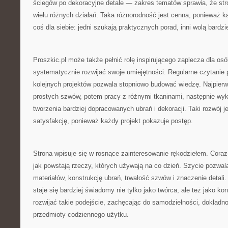
ściegów po dekoracyjne detale — zakres tematów sprawia, że st
wielu różnych działań. Taka różnorodność jest cenna, ponieważ 
coś dla siebie: jedni szukają praktycznych porad, inni wolą bardz
Proszkic.pl może także pełnić rolę inspirującego zaplecza dla osó
systematycznie rozwijać swoje umiejętności. Regularne czytanie
kolejnych projektów pozwala stopniowo budować wiedzę. Najpier
prostych szwów, potem pracy z różnymi tkaninami, następnie wyko
tworzenia bardziej dopracowanych ubrań i dekoracji. Taki rozwój je
satysfakcję, ponieważ każdy projekt pokazuje postęp.
Strona wpisuje się w rosnące zainteresowanie rękodziełem. Coraz
jak powstają rzeczy, których używają na co dzień. Szycie pozwala
materiałów, konstrukcję ubrań, trwałość szwów i znaczenie detali
staje się bardziej świadomy nie tylko jako twórca, ale też jako k
rozwijać takie podejście, zachęcając do samodzielności, dokładnoś
przedmioty codziennego użytku.