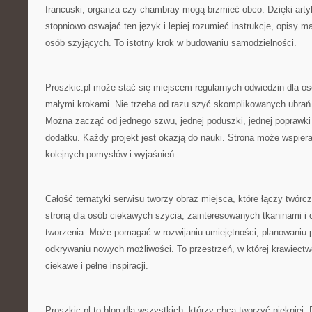
francuski, organza czy chambray mogą brzmieć obco. Dzięki ar
stopniowo oswajać ten język i lepiej rozumieć instrukcje, opisy m
osób szyjących. To istotny krok w budowaniu samodzielności.
Proszkic.pl może stać się miejscem regularnych odwiedzin dla osó
małymi krokami. Nie trzeba od razu szyć skomplikowanych ubrań 
Można zacząć od jednego szwu, jednej poduszki, jednej poprawki
dodatku. Każdy projekt jest okazją do nauki. Strona może wspiera
kolejnych pomysłów i wyjaśnień.
Całość tematyki serwisu tworzy obraz miejsca, które łączy twórcze
stroną dla osób ciekawych szycia, zainteresowanych tkaninami i
tworzenia. Może pomagać w rozwijaniu umiejętności, planowaniu p
odkrywaniu nowych możliwości. To przestrzeń, w której krawiectw
ciekawe i pełne inspiracji.
Proszkic.pl to blog dla wszystkich, którzy chcą tworzyć piękniej