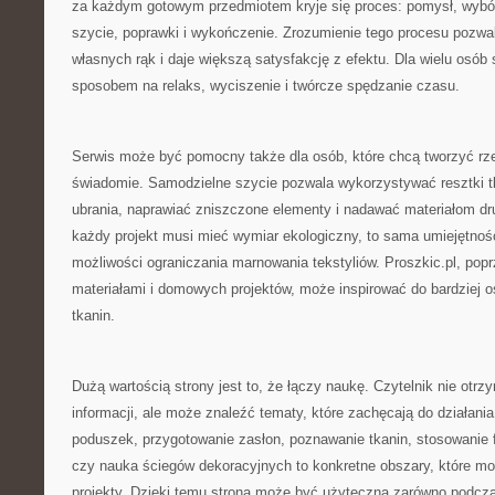
za każdym gotowym przedmiotem kryje się proces: pomysł, wybór
szycie, poprawki i wykończenie. Zrozumienie tego procesu pozwal
własnych rąk i daje większą satysfakcję z efektu. Dla wielu osób
sposobem na relaks, wyciszenie i twórcze spędzanie czasu.
Serwis może być pomocny także dla osób, które chcą tworzyć rzec
świadomie. Samodzielne szycie pozwala wykorzystywać resztki tk
ubrania, naprawiać zniszczone elementy i nadawać materiałom dru
każdy projekt musi mieć wymiar ekologiczny, to sama umiejętnoś
możliwości ograniczania marnowania tekstyliów. Proszkic.pl, popr
materiałami i domowych projektów, może inspirować do bardziej 
tkanin.
Dużą wartością strony jest to, że łączy naukę. Czytelnik nie otrz
informacji, ale może znaleźć tematy, które zachęcają do działania
poduszek, przygotowanie zasłon, poznawanie tkanin, stosowanie fl
czy nauka ściegów dekoracyjnych to konkretne obszary, które m
projekty. Dzięki temu strona może być użyteczna zarówno podczas