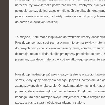
narzędzi użytkownik może poszerzać wiedzę i zdobywać praktycz
pokazuje, że szycie jest zajęciem dla osób cierpliwych, kreatywn
jednocześnie udowadnia, że każdy może zacząć od prostych krok
do coraz ciekawszych realizacji.
To miejsce, które może inspirować do tworzenia rzeczy dopasow
Proszkic.pl pomaga spojrzeć na tkaniny nie jak na zwykły materiał
do nowych pomysłów. Z kawałka bawełny, tiulu, koronki, dzianin
dekoracja, ubranie, dodatek albo praktyczny przedmiot do domu.
przemiany zwykłego materiału w coś wyjątkowego sprawia, że szyc
Proszkic.pl można opisać jako kreatywną stronę o szyciu, krawiec
serwis, który łączy porady dla początkujących z pomysłami dla os
zaangażowanych w rękodzieło. Omawia materiały, techniki, narzędz
projekty, które można wykonać samodzielnie. Dzięki temu stanow
każdego, kto chce rozwijać swoje umiejętności, szuka nowych insp
rzeczy z pasją, starannością oraz własnym stylem.