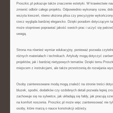
Proszkic.pl pokazuje także znaczenie estetyki. W krawiectwie na
zmienić odbiór całego projektu. Odpowiednio wykonany szew, dobr
wszyta kieszeń, równo ułożona plisa czy precyzyjnie wykończony
rzecz wygląda bardziej elegancko. Dzięki poradom dotyczącym ta
może stopniowo poprawiać jakość swoich prac i uczyć się patrze
uwagą.
Strona ma również wymiar edukacyjny, ponieważ pozwala czyteln
różnych materiałach i technikach. Artykuły mogą dotyczyć zaró
projektów, jak i bardziej nietypowych tematów. Dzięki temu Proszki
miejscem z instrukcjami, ale także przestrzenią do rozwijania wyo
Osoby zainteresowane modą mogą znaleźć na stronie treści doty
bluzek, spodni, dodatków czy ozdobnych detali pozwala lepiej zro
zachowuje się na sylwetce, jak układają się fałdy, jak pracują sz
na komfort noszenia. Proszkic.pl może więc zainteresować nie ty
osoby, które marzą o nauce konstrukcji odzieży.