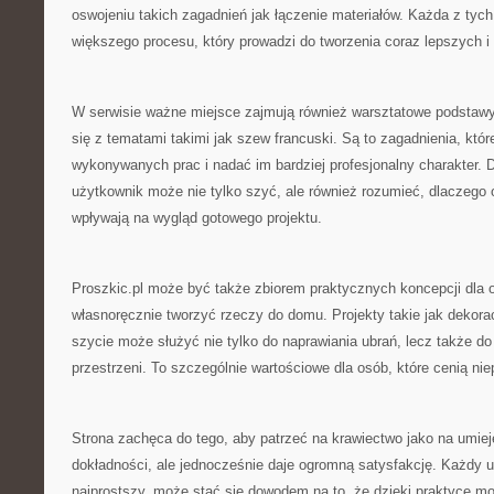
oswojeniu takich zagadnień jak łączenie materiałów. Każda z tych
większego procesu, który prowadzi do tworzenia coraz lepszych i 
W serwisie ważne miejsce zajmują również warsztatowe podstawy
się z tematami takimi jak szew francuski. Są to zagadnienia, któ
wykonywanych prac i nadać im bardziej profesjonalny charakter. D
użytkownik może nie tylko szyć, ale również rozumieć, dlaczego 
wpływają na wygląd gotowego projektu.
Proszkic.pl może być także zbiorem praktycznych koncepcji dla o
własnoręcznie tworzyć rzeczy do domu. Projekty takie jak dekora
szycie może służyć nie tylko do naprawiania ubrań, lecz także do
przestrzeni. To szczególnie wartościowe dla osób, które cenią nie
Strona zachęca do tego, aby patrzeć na krawiectwo jako na umi
dokładności, ale jednocześnie daje ogromną satysfakcję. Każdy 
najprostszy, może stać się dowodem na to, że dzięki praktyce m