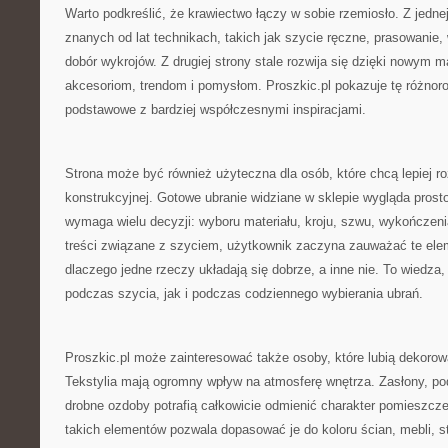
Warto podkreślić, że krawiectwo łączy w sobie rzemiosło. Z jednej
znanych od lat technikach, takich jak szycie ręczne, prasowani
dobór wykrojów. Z drugiej strony stale rozwija się dzięki nowym
akcesoriom, trendom i pomysłom. Proszkic.pl pokazuje tę różnor
podstawowe z bardziej współczesnymi inspiracjami.
Strona może być również użyteczna dla osób, które chcą lepiej 
konstrukcyjnej. Gotowe ubranie widziane w sklepie wygląda prost
wymaga wielu decyzji: wyboru materiału, kroju, szwu, wykończenia,
treści związane z szyciem, użytkownik zaczyna zauważać te eleme
dlaczego jedne rzeczy układają się dobrze, a inne nie. To wiedza,
podczas szycia, jak i podczas codziennego wybierania ubrań.
Proszkic.pl może zainteresować także osoby, które lubią dekoro
Tekstylia mają ogromny wpływ na atmosferę wnętrza. Zasłony, pod
drobne ozdoby potrafią całkowicie odmienić charakter pomieszcz
takich elementów pozwala dopasować je do koloru ścian, mebli, s