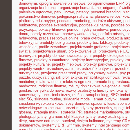
domowymi
,
oprogramowanie biznesowe
,
oprogramowanie ERP
,
or
organizacja konferencji
,
organizacje humanitarne
,
origami
,
oświet
paleniska ogrodowe
,
parki linowe
,
patenty
,
personal branding
,
piec
piekarnictwo domowe
,
pielęgnacja naturalna
,
planowanie posiłków
platformy edukacyjne
,
podcasts marketing
,
podróże aktywne
,
pod
budżetowe
,
podróże ekspedycyjne
,
podróże kulinarne
,
podróże o
przyczepą
,
pokazy filmowe
,
pomoc międzynarodowa
,
pomoc psyc
domu
,
porady rozwojowe
,
porównywarka lotów
,
portfolio artysty
,
p
hybrydowa
,
praca zespołowa online
,
prasa cyfrowa
,
produkcja mu
telewizyjna
,
produkty bez glutenu
,
produkty bez laktozy
,
produkty 
wegańskie
,
profile zawodowe
,
projektowanie graficzne
,
projektowa
światła
,
projektowanie ubrań
,
projektowanie UI
,
projektowanie UX
biurowych
,
projekty domów nowoczesnych
,
projekty ekologiczne 
firmowe
,
projekty humanitarne
,
projekty inwestycyjne
,
projekty kr
projekty kulturalne
,
projekty meblowe
,
projekty parkowe
,
projekty
projekty wnętrz
,
przechowywanie
,
przestrzeń kreatywna
,
przestrz
turystyczne
,
przyjazna przestrzeń pracy
,
przyprawy świata
,
psy pr
puzzle
,
quizy
,
rafting
,
rak profilaktyka
,
rehabilitacja domowa
,
rekl
medialne
,
relaks w domu
,
relaks w ogrodzie
,
remarketing
,
restaur
medyczna
,
rodzinne finanse
,
rośliny doniczkowe pielęgnacja
,
rośl
górskie
,
rozrywka domowa
,
rozwój osobisty online
,
rynek lokalny
,
surowców
,
rysunek techniczny
,
rzeźba
,
scrapbooking
,
SEO techn
sieć 5G
,
skincare routine
,
składanie modeli
,
smart budynki
,
smart
śniadania wysokobiałkowe
,
sosy domowe
,
spacer w lesie
,
sponso
networkingowe biznesowe
,
sprzęt medyczny przenośny
,
sprzęt te
głosem
,
strategia marki
,
strategia PR
,
strategie marketingowe
,
str
photography
,
styl glamour
,
styl klasyczny
,
styl pracy zdalnej
,
styl
diety
,
surowce naturalne
,
survival
,
święta kulinarne
,
systemy CRM
dokumentów
,
systemy ERP w firmie
,
systemy inteligentnego dom
nawadniające
,
systemy zabezpieczeń domowych
,
szkoła filmowa 