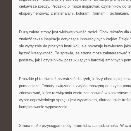
ciekawsze rzeczy. Proszkic.pl może inspirować czytelników do teg
eksperymentować z materiałami, kolorami, formami i technikami.
Dużą zaletą strony jest wielowątkowość treści. Obok tekstów dl
znaleźć także inspiracje dotyczące innowacyjnych krojów. Dzięki 
się wyłącznie do prostych instrukcji, ale pokazuje krawiectwo jak
łączyć kreatywność. To sprawia, że strona może zainteresować 
podstaw, jak i czytelników poszukujących bardziej ambitnych po
Proszkic.pl to również przestrzeń dla tych, którzy chcą lepiej zr
pomocnicze. Tematy związane z zwykłą maszyną do szycia poma
zdecydować, które rozwiązania warto zastosować w konkretnym pr
wybór odpowiedniego sprzętu jest wyzwaniem, dlatego takie treś
kompletowanie wyposażenia.
Strona może przyciągać osoby, które lubią samodzielność. W cza