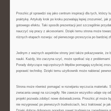
Proszkic.pl sprawdzi się jako centrum inspiracji dla tych, którzy 
praktykę. Artykuły krok po kroku pozwalają lepiej zrozumieć, jak
gotowego efektu. Taki sposób prezentacji jest szczególnie przyd
nauczyć się pracy z akcesoriami. Dzięki temu strona może towar
różnych etapach rozwoju: od pierwszego przeszycia po bardziej zł
Jednym z ważnych aspektów strony jest także pokazywanie, że b
nauki. Każdy, kto zaczyna szyć, może spotkać się z problemami ta
Porady dotyczące najczęstszych błędów pomagają szybciej zrozum
poprawić technikę. Dzięki temu użytkownik może nabierać pewno
Strona może również pomagać w rozwijaniu wyczucia materiału. S
zwracania uwagi na szczegóły. Nie zawsze wszystko udaje się od 
projekt pozwala zdobyć nowe doświadczenia. Proszkic.pl może b
nie rezygnować po pierwszych trudnościach, lecz traktować je ja
Dzięki dobrze dobranym poradom nawet trudniejsze zagadnienia m