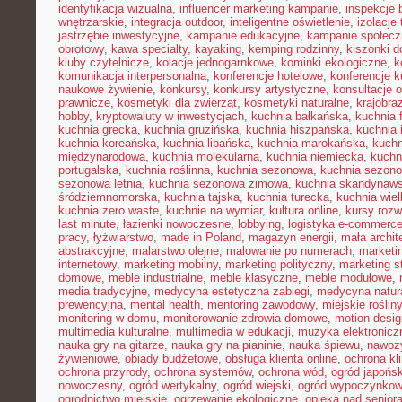
identyfikacja wizualna
,
influencer marketing kampanie
,
inspekcje
wnętrzarskie
,
integracja outdoor
,
inteligentne oświetlenie
,
izolacje
jastrzębie inwestycyjne
,
kampanie edukacyjne
,
kampanie społecz
obrotowy
,
kawa specialty
,
kayaking
,
kemping rodzinny
,
kiszonki 
kluby czytelnicze
,
kolacje jednogarnkowe
,
kominki ekologiczne
,
k
komunikacja interpersonalna
,
konferencje hotelowe
,
konferencje k
naukowe żywienie
,
konkursy
,
konkursy artystyczne
,
konsultacje 
prawnicze
,
kosmetyki dla zwierząt
,
kosmetyki naturalne
,
krajobra
hobby
,
kryptowaluty w inwestycjach
,
kuchnia bałkańska
,
kuchnia 
kuchnia grecka
,
kuchnia gruzińska
,
kuchnia hiszpańska
,
kuchnia 
kuchnia koreańska
,
kuchnia libańska
,
kuchnia marokańska
,
kuch
międzynarodowa
,
kuchnia molekularna
,
kuchnia niemiecka
,
kuchni
portugalska
,
kuchnia roślinna
,
kuchnia sezonowa
,
kuchnia sezono
sezonowa letnia
,
kuchnia sezonowa zimowa
,
kuchnia skandynaw
śródziemnomorska
,
kuchnia tajska
,
kuchnia turecka
,
kuchnia wie
kuchnia zero waste
,
kuchnie na wymiar
,
kultura online
,
kursy rozw
last minute
,
łazienki nowoczesne
,
lobbying
,
logistyka e-commerc
pracy
,
łyżwiarstwo
,
made in Poland
,
magazyn energii
,
mała archit
abstrakcyjne
,
malarstwo olejne
,
malowanie po numerach
,
marketi
internetowy
,
marketing mobilny
,
marketing polityczny
,
marketing s
domowe
,
meble industrialne
,
meble klasyczne
,
meble modułowe
,
media tradycyjne
,
medycyna estetyczna zabiegi
,
medycyna natur
prewencyjna
,
mental health
,
mentoring zawodowy
,
miejskie rośliny
monitoring w domu
,
monitorowanie zdrowia domowe
,
motion desig
multimedia kulturalne
,
multimedia w edukacji
,
muzyka elektronicz
nauka gry na gitarze
,
nauka gry na pianinie
,
nauka śpiewu
,
nawozy
żywieniowe
,
obiady budżetowe
,
obsługa klienta online
,
ochrona kl
ochrona przyrody
,
ochrona systemów
,
ochrona wód
,
ogród japońsk
nowoczesny
,
ogród wertykalny
,
ogród wiejski
,
ogród wypoczynko
ogrodnictwo miejskie
,
ogrzewanie ekologiczne
,
opieka nad senior