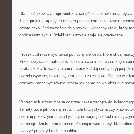
Dla miłośników wystroju wnętrz szczególnie ciekawe mogą być a
Takie projekty są często dobrym początkiem nauki szycia, ponie
proste szwy. Jednocześnie dają szybki i widoczny efekt, który 
codziennym życiu. Dzięki temu szycie staje się praktyczne.
Proszkic.pl może być także pomocny dla osób, które chcą nauczyć
Przechowywanie materiałów, zabezpieczanie ich przed zagnieceni
utratą jakości to ważny element pracy każdej osoby szyjącej. Mate
przechowywane, łatwiej się kroi, prasuje i zszywa. Dlatego wied
pracowni może być równie istotna jak sama nauka obsługi maszy
W treściach strony można dostrzec także zachętę do świadomego
Tematy takie jak tkaniny retro, moda futurystyczna czy krawiect
pokazują, że szycie może być czymś więcej niż techniczną czyn
ekspresji. Dzięki temu strona może inspirować osoby, które chcą
tworzyć projekty bardziej osobiste.