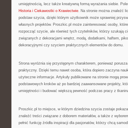
umiejętnością, lecz także kreatywną formą wyrażania siebie. Pole
Historia i Ciekawostki o Krawiectwie
. Na stronie można znaleźć li
podstaw szycia, dzięki którym użytkownik może sprawniej przyswo
własnych projektów. Proszkic.pl może zainteresować osoby, które
rozpocząć szycie, ale również tych czytelników, którzy szukają ci
związanych z dekoracjami wnętrz, modą, dodatkami, haftem, pik
dekoracyjnymi czy szyciem praktycznych elementów do domu.
Strona wyróżnia się przystępnym charakterem, ponieważ porusz
praktyczny. Dzięki temu nawet osoba, która dopiero zaczyna nau
użyteczne informacje. Artykuły publikowane na stronie mogą prow
podstawowych kroków aż po bardziej zaawansowane projekty, któr
umiejętności i budować większą pewność podczas pracy z tkanin
Proszkic.pl to miejsce, w którym dziedzina szycia zostaje pokaza
znaleźć treści związane z doborem materiałów, a także z wybore
pełnić funkcję źródła inspiracji dla pasjonatów, którzy chcą samo