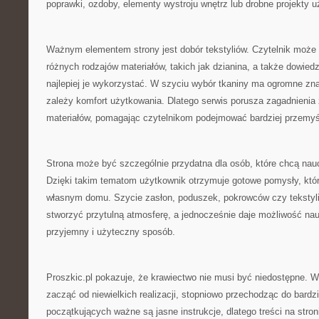
poprawki, ozdoby, elementy wystroju wnętrz lub drobne projekty 
Ważnym elementem strony jest dobór tekstyliów. Czytelnik może
różnych rodzajów materiałów, takich jak dzianina, a także dowiedz
najlepiej je wykorzystać. W szyciu wybór tkaniny ma ogromne zn
zależy komfort użytkowania. Dlatego serwis porusza zagadnienia
materiałów, pomagając czytelnikom podejmować bardziej przemyś
Strona może być szczególnie przydatna dla osób, które chcą nau
Dzięki takim tematom użytkownik otrzymuje gotowe pomysły, kt
własnym domu. Szycie zasłon, poduszek, pokrowców czy tekstyl
stworzyć przytulną atmosferę, a jednocześnie daje możliwość na
przyjemny i użyteczny sposób.
Proszkic.pl pokazuje, że krawiectwo nie musi być niedostępne. 
zacząć od niewielkich realizacji, stopniowo przechodząc do bard
początkujących ważne są jasne instrukcje, dlatego treści na str