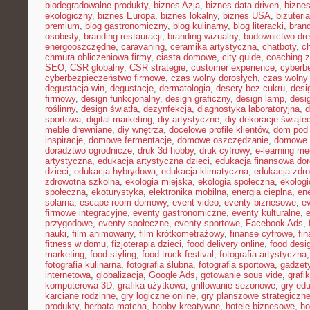
biodegradowalne produkty
,
biznes Azja
,
biznes data-driven
,
bizne
ekologiczny
,
biznes Europa
,
biznes lokalny
,
biznes USA
,
bizuter
premium
,
blog gastronomiczny
,
blog kulinarny
,
blog literacki
,
bran
osobisty
,
branding restauracji
,
branding wizualny
,
budownictwo dr
energooszczędne
,
caravaning
,
ceramika artystyczna
,
chatboty
,
ch
chmura obliczeniowa firmy
,
ciasta domowe
,
city guide
,
coaching z
SEO
,
CSR globalny
,
CSR strategie
,
customer experience
,
cyberb
cyberbezpieczeństwo firmowe
,
czas wolny dorosłych
,
czas wolny 
degustacja win
,
degustacje
,
dermatologia
,
desery bez cukru
,
desi
firmowy
,
design funkcjonalny
,
design graficzny
,
design lamp
,
desi
roślinny
,
design światła
,
dezynfekcja
,
diagnostyka laboratoryjna
,
d
sportowa
,
digital marketing
,
diy artystyczne
,
diy dekoracje świąte
meble drewniane
,
diy wnętrza
,
docelowe profile klientów
,
dom pod 
inspiracje
,
domowe fermentacje
,
domowe oszczędzanie
,
domowe 
doradztwo ogrodnicze
,
druk 3d hobby
,
druk cyfrowy
,
e-learning m
artystyczna
,
edukacja artystyczna dzieci
,
edukacja finansowa dor
dzieci
,
edukacja hybrydowa
,
edukacja klimatyczna
,
edukacja zdro
zdrowotna szkolna
,
ekologia miejska
,
ekologia społeczna
,
ekolog
społeczna
,
ekoturystyka
,
elektronika mobilna
,
energia cieplna
,
ene
solarna
,
escape room domowy
,
event video
,
eventy biznesowe
,
e
firmowe integracyjne
,
eventy gastronomiczne
,
eventy kulturalne
,
e
przygodowe
,
eventy społeczne
,
eventy sportowe
,
Facebook Ads
,
nauki
,
film animowany
,
film krótkometrażowy
,
finanse cyfrowe
,
fi
fitness w domu
,
fizjoterapia dzieci
,
food delivery online
,
food desi
marketing
,
food styling
,
food truck festival
,
fotografia artystyczna
fotografia kulinarna
,
fotografia ślubna
,
fotografia sportowa
,
gadżet
internetowa
,
globalizacja
,
Google Ads
,
gotowanie sous vide
,
grafi
komputerowa 3D
,
grafika użytkowa
,
grillowanie sezonowe
,
gry ed
karciane rodzinne
,
gry logiczne online
,
gry planszowe strategiczn
produkty
,
herbata matcha
,
hobby kreatywne
,
hotele biznesowe
,
ho