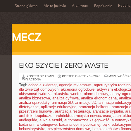
Archiwum
Redakc
Strona główna
Ale to już było
Popołudnie
MECZ
EKO SZYCIE I ZERO WASTE
POSTED BY ADMIN
POSTED ON CZE - 5 - 2026
MOŻLIWOŚĆ K
WYŁĄCZONA
Tagi:
adopcje zwierząt
,
agencje reklamowe
,
agroturystyka rodzinn
dla zwierząt domowych
,
akcesoria ogrodowe
,
aktywizm ekologicz
aktywność twórcza
,
akustyka wnętrz
,
alarm domowy
,
altany ogro
analiza biznesowa
,
analiza cyfrowa
,
analiza ekonomiczna
,
analiz
analiza sprzedaży
,
animacje 2D
,
animacje 3D
,
animacje edukacyj
dietetyczne
,
aplikacje edukacyjne
,
aranżacja balkonu
,
aranżacja o
przestrzeni biurowej
,
aranżacja restauracji
,
aranżacje sypialni
,
ara
architekt krajobrazu
,
architektura miejska nowoczesna
,
architekt
audioguide
,
aukcje sztuki
,
automatyczna księgowość
,
automatyk
badania marketingowe
,
badania opinii publicznej
,
bajki edukacyjne
behawiorystyka
,
bezpieczeństwo domowe
,
bezpieczeństwo finans