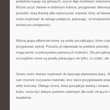
produktów kupuje się gotowych, szycie daje możliwość stworzen
Można uszyć ubranie w ulubionym kolorze, przygotować dekoracj
przerobić starą tkaninę albo wykorzystać materiał, który od dawna
może inspirować do takiego podejścia, pokazując, że kreatywnoś
techniczne umiejętności.
Ważną grupą odbiorców strony są osoby początkujące, które częst
przygotować wykrój. Proszkic.pl odpowiada na podobne potrzeby, p
mogą pomóc w pokonywaniu pierwszych trudności. Dla początkuj
szczególnie cenne są porady pokazujące nie tylko, co zrobić, ale
Serwis może również inspirować do lepszego planowania pracy. W s
sam moment zszywania materiału, lecz także przygotowanie proj
efekt końcowy. Dlatego strona, która porządkuje wiedzę i omawia
kroku, może być dobrym punktem startowym dla osób chcących szy
świadomie.