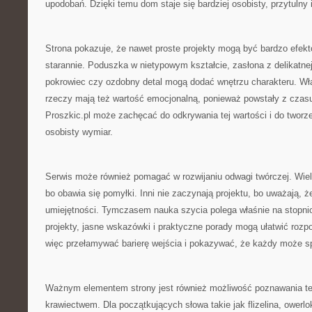
upodobań. Dzięki temu dom staje się bardziej osobisty, przytulny i
Strona pokazuje, że nawet proste projekty mogą być bardzo efekt
starannie. Poduszka w nietypowym kształcie, zasłona z delikatnej
pokrowiec czy ozdobny detal mogą dodać wnętrzu charakteru. W
rzeczy mają też wartość emocjonalną, ponieważ powstały z czasu
Proszkic.pl może zachęcać do odkrywania tej wartości i do tworze
osobisty wymiar.
Serwis może również pomagać w rozwijaniu odwagi twórczej. Wiele
bo obawia się pomyłki. Inni nie zaczynają projektu, bo uważają, 
umiejętności. Tymczasem nauka szycia polega właśnie na stopni
projekty, jasne wskazówki i praktyczne porady mogą ułatwić rozp
więc przełamywać barierę wejścia i pokazywać, że każdy może s
Ważnym elementem strony jest również możliwość poznawania te
krawiectwem. Dla początkujących słowa takie jak flizelina, owerlo