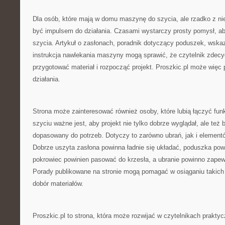
Dla osób, które mają w domu maszynę do szycia, ale rzadko z nie
być impulsem do działania. Czasami wystarczy prosty pomysł, a
szycia. Artykuł o zasłonach, poradnik dotyczący poduszek, wska
instrukcja nawlekania maszyny mogą sprawić, że czytelnik zdecyd
przygotować materiał i rozpocząć projekt. Proszkic.pl może więc pe
działania.
Strona może zainteresować również osoby, które lubią łączyć fun
szyciu ważne jest, aby projekt nie tylko dobrze wyglądał, ale też b
dopasowany do potrzeb. Dotyczy to zarówno ubrań, jak i elemen
Dobrze uszyta zasłona powinna ładnie się układać, poduszka po
pokrowiec powinien pasować do krzesła, a ubranie powinno zape
Porady publikowane na stronie mogą pomagać w osiąganiu takich
dobór materiałów.
Proszkic.pl to strona, która może rozwijać w czytelnikach prakty