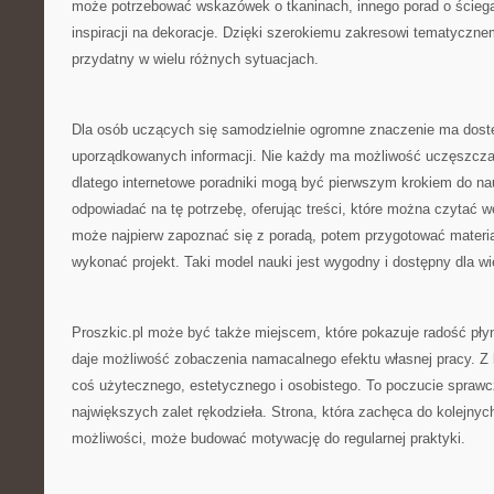
może potrzebować wskazówek o tkaninach, innego porad o ściegac
inspiracji na dekoracje. Dzięki szerokiemu zakresowi tematyczn
przydatny w wielu różnych sytuacjach.
Dla osób uczących się samodzielnie ogromne znaczenie ma dostę
uporządkowanych informacji. Nie każdy ma możliwość uczęszczan
dlatego internetowe poradniki mogą być pierwszym krokiem do na
odpowiadać na tę potrzebę, oferując treści, które można czytać 
może najpierw zapoznać się z poradą, potem przygotować materia
wykonać projekt. Taki model nauki jest wygodny i dostępny dla wi
Proszkic.pl może być także miejscem, które pokazuje radość pły
daje możliwość zobaczenia namacalnego efektu własnej pracy. Z 
coś użytecznego, estetycznego i osobistego. To poczucie sprawcz
największych zalet rękodzieła. Strona, która zachęca do kolejnyc
możliwości, może budować motywację do regularnej praktyki.