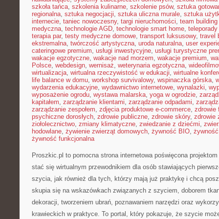
szkoła tańca
,
szkolenia kulinarne
,
szkolenie psów
,
sztuka gotowa
regionalna
,
sztuka negocjacji
,
sztuka uliczna murale
,
sztuka uży
internecie
,
taniec nowoczesny
,
targi nieruchomości
,
team building
medyczna
,
technologie AGD
,
technologie smart home
,
teleporady
terapia par
,
testy medyczne domowe
,
transport luksusowy
,
travel 
ekstremalna
,
twórczość artystyczna
,
uroda naturalna
,
user experi
cateringowe premium
,
usługi inwestycyjne
,
usługi turystyczne pr
wakacje egzotyczne
,
wakacje nad morzem
,
wakacje premium
,
wa
Polsce
,
webdesign
,
wernisaż
,
weterynaria egzotyczna
,
wideofilm
wirtualizacja
,
wirtualna rzeczywistość w edukacji
,
wirtualne konfer
life balance w domu
,
workshop survivalowy
,
wspinaczka górska
,
w
wydarzenia edukacyjne
,
wydawnictwo internetowe
,
wynalazki
,
wyp
wyposażenie ogrodu
,
wystawa malarska
,
yoga w ogrodzie
,
zarząd
kapitałem
,
zarządzanie klientami
,
zarządzanie odpadami
,
zarządz
zarządzanie zespołem
,
zdjęcia produktowe e-commerce
,
zdrowie 
psychiczne dorosłych
,
zdrowie publiczne
,
zdrowie skóry
,
zdrowie 
ziołolecznictwo
,
zmiany klimatyczne
,
zwiedzanie z dziećmi
,
zwie
hodowlane
,
żywienie zwierząt domowych
,
żywność BIO
,
żywność 
żywność funkcjonalna
Proszkic.pl to pomocna strona internetowa poświęcona projektom
stać się wirtualnym przewodnikiem dla osób stawiających pierwsz
szycia, jak również dla tych, którzy mają już praktykę i chcą pos
skupia się na wskazówkach związanych z szyciem, doborem tka
dekoracji, tworzeniem ubrań, poznawaniem narzędzi oraz wykorz
krawieckich w praktyce. To portal, który pokazuje, że szycie moż