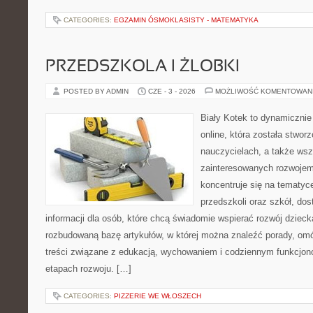
CATEGORIES:
EGZAMIN ÓSMOKLASISTY - MATEMATYKA
PRZEDSZKOLA I ŻLOBKI
POSTED BY ADMIN
CZE - 3 - 2026
MOŻLIWOŚĆ KOMENTOWAN
Biały Kotek to dynamicznie 
online, która została stwor
nauczycielach, a także ws
zainteresowanych rozwojem
koncentruje się na tematy
przedszkoli oraz szkół, do
informacji dla osób, które chcą świadomie wspierać rozwój dzieck
rozbudowaną bazę artykułów, w której można znaleźć porady, om
treści związane z edukacją, wychowaniem i codziennym funkcjon
etapach rozwoju. […]
CATEGORIES:
PIZZERIE WE WŁOSZECH