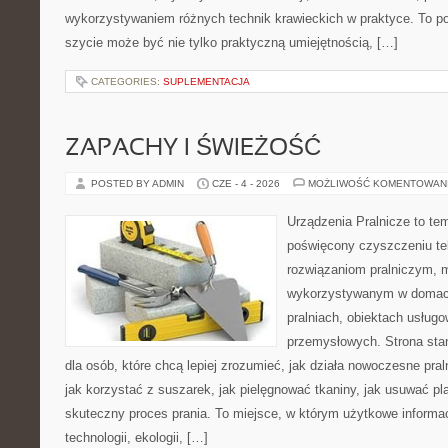
wykorzystywaniem różnych technik krawieckich w praktyce. To por
szycie może być nie tylko praktyczną umiejętnością, […]
CATEGORIES:
SUPLEMENTACJA
ZAPACHY I ŚWIEŻOŚĆ
POSTED BY ADMIN
CZE - 4 - 2026
MOŻLIWOŚĆ KOMENTOWAN
Urządzenia Pralnicze to te
poświęcony czyszczeniu t
rozwiązaniom pralniczym,
wykorzystywanym w domach,
pralniach, obiektach usług
przemysłowych. Strona sta
dla osób, które chcą lepiej zrozumieć, jak działa nowoczesne praln
jak korzystać z suszarek, jak pielęgnować tkaniny, jak usuwać pl
skuteczny proces prania. To miejsce, w którym użytkowe informac
technologii, ekologii, […]