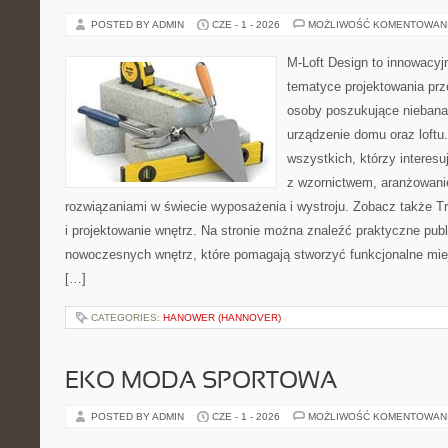
POSTED BY ADMIN
CZE - 1 - 2026
MOŻLIWOŚĆ KOMENTOWAN
M-Loft Design to innowacyj
tematyce projektowania prze
osoby poszukujące nieban
urządzenie domu oraz loftu
wszystkich, którzy interes
z wzornictwem, aranżowani
rozwiązaniami w świecie wyposażenia i wystroju. Zobacz także Tre
i projektowanie wnętrz. Na stronie można znaleźć praktyczne pub
nowoczesnych wnętrz, które pomagają stworzyć funkcjonalne miej
[…]
CATEGORIES:
HANOWER (HANNOVER)
EKO MODA SPORTOWA
POSTED BY ADMIN
CZE - 1 - 2026
MOŻLIWOŚĆ KOMENTOWAN