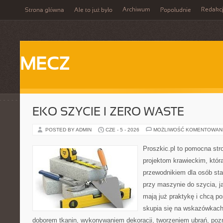
Archiwum
Redakc
Strona główna
Ale to już było
Popołudnie
MECZ
EKO SZYCIE I ZERO WASTE
POSTED BY ADMIN
CZE - 5 - 2026
MOŻLIWOŚĆ KOMENTOWAN
Proszkic.pl to pomocna str
projektom krawieckim, któr
przewodnikiem dla osób sta
przy maszynie do szycia, ja
mają już praktykę i chcą p
skupia się na wskazówkach
doborem tkanin, wykonywaniem dekoracji, tworzeniem ubrań, poz