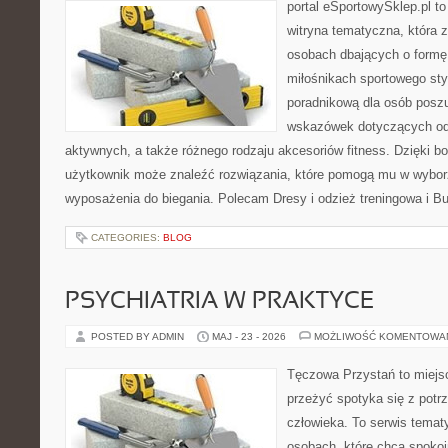
portal eSportowySklep.pl to
witryna tematyczna, która 
osobach dbających o formę
miłośnikach sportowego styl
poradnikową dla osób posz
wskazówek dotyczących odz
aktywnych, a także różnego rodzaju akcesoriów fitness. Dzięki bo
użytkownik może znaleźć rozwiązania, które pomogą mu w wybor
wyposażenia do biegania. Polecam Dresy i odzież treningowa i Bu
CATEGORIES:
BLOG
PSYCHIATRIA W PRAKTYCE
POSTED BY ADMIN
MAJ - 23 - 2026
MOŻLIWOŚĆ KOMENTOWA
Tęczowa Przystań to miejsc
przeżyć spotyka się z pot
człowieka. To serwis temat
osobach, które chcą spokoj