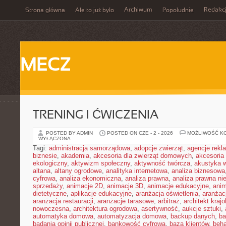
Archiwum
Redakc
Strona główna
Ale to już było
Popołudnie
MECZ
TRENING I ĆWICZENIA
POSTED BY ADMIN
POSTED ON CZE - 2 - 2026
MOŻLIWOŚĆ K
WYŁĄCZONA
Tagi:
administracja samorządowa
,
adopcje zwierząt
,
agencje rek
biznesie
,
akademia
,
akcesoria dla zwierząt domowych
,
akcesoria
ekologiczny
,
aktywizm społeczny
,
aktywność twórcza
,
akustyka 
altana
,
altany ogrodowe
,
analityka internetowa
,
analiza biznesowa
cyfrowa
,
analiza ekonomiczna
,
analiza prawna
,
analiza prawna ni
sprzedaży
,
animacje 2D
,
animacje 3D
,
animacje edukacyjne
,
anim
dietetyczne
,
aplikacje edukacyjne
,
aranżacja oświetlenia
,
aranżacj
aranżacja restauracji
,
aranżacje tarasowe
,
arbitraż
,
architekt kraj
nowoczesna
,
architektura ogrodowa
,
asertywność
,
aukcje sztuki
,
automatyka domowa
,
automatyzacja domowa
,
backup danych
,
ba
badania opinii publicznej
,
bankowość cyfrowa
,
baza klientów
,
beha