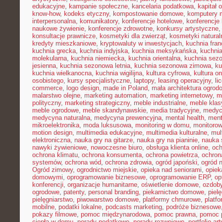
edukacyjne
,
kampanie społeczne
,
kancelaria podatkowa
,
kapitał 
know-how
,
kodeks etyczny
,
kompostowanie domowe
,
komputery 
interpersonalna
,
komunikatory
,
konferencje hotelowe
,
konferencje 
naukowe żywienie
,
konferencje zdrowotne
,
konkursy artystyczne
konsultacje prawnicze
,
kosmetyki dla zwierząt
,
kosmetyki natural
kredyty mieszkaniowe
,
kryptowaluty w inwestycjach
,
kuchnia fra
kuchnia grecka
,
kuchnia indyjska
,
kuchnia meksykańska
,
kuchni
molekularna
,
kuchnia niemiecka
,
kuchnia orientalna
,
kuchnia sez
jesienna
,
kuchnia sezonowa letnia
,
kuchnia sezonowa zimowa
,
ku
kuchnia wielkanocna
,
kuchnia wigilijna
,
kultura cyfrowa
,
kultura on
osobistego
,
kursy specjalistyczne
,
laptopy
,
leasing operacyjny
,
li
commerce
,
logo design
,
made in Poland
,
mała architektura ogrod
malarstwo olejne
,
marketing automation
,
marketing internetowy
,
m
polityczny
,
marketing strategiczny
,
meble industrialne
,
meble kla
meble ogrodowe
,
meble skandynawskie
,
media tradycyjne
,
medyc
medycyna naturalna
,
medycyna prewencyjna
,
mental health
,
ment
mikroelektronika
,
moda luksusowa
,
monitoring w domu
,
monitoro
motion design
,
multimedia edukacyjne
,
multimedia kulturalne
,
mul
elektroniczna
,
nauka gry na gitarze
,
nauka gry na pianinie
,
nauka 
nawyki żywieniowe
,
nowoczesne biuro
,
obsługa klienta online
,
oc
ochrona klimatu
,
ochrona konsumenta
,
ochrona powietrza
,
ochron
systemów
,
ochrona wód
,
ochrona zdrowia
,
ogród japoński
,
ogród 
Ogród zimowy
,
ogrodnictwo miejskie
,
opieka nad seniorami
,
opiek
domowymi
,
oprogramowanie biznesowe
,
oprogramowanie ERP
,
op
konferencji
,
organizacje humanitarne
,
oświetlenie domowe
,
ozdob
ogrodowe
,
patenty
,
personal branding
,
piekarnictwo domowe
,
piel
pielęgniarstwo
,
piwowarstwo domowe
,
platformy chmurowe
,
platf
mobilne
,
podatki lokalne
,
podcasts marketing
,
podróże biznesowe
pokazy filmowe
,
pomoc międzynarodowa
,
pomoc prawna
,
pomoc 
ciepła w domu
,
porady podatkowe
,
porady rozwojowe
,
portfolio ar