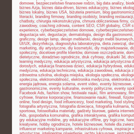
domowe
,
bezpieczeństwo finansowe rodzin
,
big data analizy
,
biod
biznes Azja
,
biznes data-driven
,
biznes edukacyjny
,
biznes ekolo
biznes lokalny
,
biznes USA
,
biżuteria premium
,
blog gastronomic
literacki
,
branding firmowy
,
branding osobisty
,
branding restauracji
chatboty
,
chirurgia rekonstrukcyjna
,
chmura obliczeniowa firmy
,
c
zawodowy
,
coaching zdrowia
,
content SEO
,
CSR globalny
,
CSR st
experience
,
cyberbezpieczeństwo domowe
,
cyberbezpieczeństwo
degustacja win
,
degustacje
,
dermatologia
,
design dla gastronomii
graficzny
,
design lamp
,
design meblarski
,
design mebli biurowych
UI/UX
,
dezynfekcja
,
diagnostyka laboratoryjna
,
dieta zwierząt
,
di
marketing
,
diy artystyczne
,
diy kosmetyki
,
diy majsterkowanie
,
di
społeczny
,
docelowe profile klientów
,
domowe oszczędzanie
,
dom
dietetyczne
,
doradztwo ogrodnicze
,
druk cyfrowy
,
drukarki 3d
,
drz
learning medyczny
,
edukacja artystyczna
,
edukacja artystyczna d
dorosłych
,
edukacja finansowa dzieci
,
edukacja hybrydowa
,
eduka
medyczna
,
edukacja techniczna
,
edukacja zawodowa
,
edukacja z
zdrowotna szkolna
,
ekologia miejska
,
ekologia społeczna
,
ekolog
społeczna
,
elektromobilność
,
elektronika medyczna
,
elektronika 
energia jądrowa
,
energia solarna
,
event video
,
eventy biznesowe
,
gastronomiczne
,
eventy kulturalne
,
eventy polityczne
,
eventy spo
Facebook Ads
,
fashion show
,
festiwale nauki
,
film animowany
,
fi
cyfrowe
,
finanse korporacyjne
,
finansowanie nauki
,
firewall
,
fizjot
online
,
food design
,
food influencerzy
,
food marketing
,
food stylin
fotografia artystyczna
,
fotografia dziecięca
,
fotografia kulinarna
,
f
sportowa
,
fotowoltaika materiały
,
gadżety biurowe
,
galeria interne
Ads
,
gospodarka komunalna
,
grafika interaktywna
,
grafika kompu
gry edukacyjne mobilne
,
gry edukacyjne offline
,
gry logiczne
,
han
kreatywne
,
hobby ogrodnicze
,
hotele biznesowe
,
hotele dla zwierz
influencer marketing kampanie
,
infrastruktura cyfrowa
,
inspiracje 
artystyczne
,
inteligentne oświetlenie
,
jachty luksusowe
,
jastrzębi