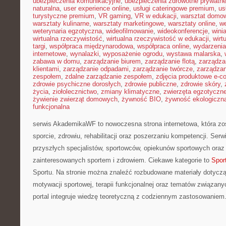
ubezpieczenia komunikacyjne
,
ubezpieczenia zdrowotne prywatn
naturalna
,
user experience online
,
usługi cateringowe premium
,
us
turystyczne premium
,
VR gaming
,
VR w edukacji
,
warsztat domo
warsztaty kulinarne
,
warsztaty marketingowe
,
warsztaty online
,
w
weterynaria egzotyczna
,
wideofilmowanie
,
wideokonferencje
,
wini
wirtualna rzeczywistość
,
wirtualna rzeczywistość w edukacji
,
wirt
targi
,
współpraca międzynarodowa
,
współpraca online
,
wydarzenia
internetowe
,
wynalazki
,
wyposażenie ogrodu
,
wystawa malarska
,
zabawa w domu
,
zarządzanie biurem
,
zarządzanie flotą
,
zarządza
klientami
,
zarządzanie odpadami
,
zarządzanie twórcze
,
zarządzan
zespołem
,
zdalne zarządzanie zespołem
,
zdjęcia produktowe e-
zdrowie psychiczne dorosłych
,
zdrowie publiczne
,
zdrowie skóry
,
życia
,
ziołolecznictwo
,
zmiany klimatyczne
,
zwierzęta egzotyczn
żywienie zwierząt domowych
,
żywność BIO
,
żywność ekologiczna
funkcjonalna
serwis AkademikaWF to nowoczesna strona internetowa, która zo
sporcie, zdrowiu, rehabilitacji oraz poszerzaniu kompetencji. Serw
przyszłych specjalistów, sportowców, opiekunów sportowych oraz
zainteresowanych sportem i zdrowiem. Ciekawe kategorie to
Spor
Sportu. Na stronie można znaleźć rozbudowane materiały dotycząc
motywacji sportowej, terapii funkcjonalnej oraz tematów związany
portal integruje wiedzę teoretyczną z codziennym zastosowaniem