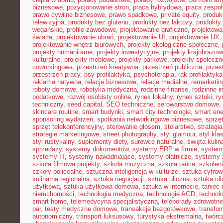
biznesowe
,
pozycjonowanie stron
,
praca hybrydowa
,
praca zespoł
prawo cywilne biznesowe
,
prawo spadkowe
,
private equity
,
produk
telewizyjna
,
produkty bez glutenu
,
produkty bez laktozy
,
produkty 
wegańskie
,
profile zawodowe
,
projektowanie graficzne
,
projektowa
światła
,
projektowanie ubrań
,
projektowanie UI
,
projektowanie UX
projektowanie wnętrz biurowych
,
projekty ekologiczne społeczne
,
projekty humanitarne
,
projekty inwestycyjne
,
projekty krajobrazow
kulturalne
,
projekty meblowe
,
projekty parkowe
,
projekty społecz
coworkingowa
,
przestrzeń kreatywna
,
przestrzeń publiczna
,
przes
przestrzeń pracy
,
psy profilaktyka
,
psychoterapia
,
rak profilaktyka
reklama natywna
,
relacje biznesowe
,
relacje medialne
,
remarketin
roboty domowe
,
robotyka medyczna
,
rodzinne finanse
,
rodzinne i
podatkowe
,
rozwój osobisty online
,
rynek lokalny
,
rynek sztuki
,
ry
techniczny
,
seed capital
,
SEO techniczne
,
serowarstwo domowe
,
skincare routine
,
smart budynki
,
smart city technologie
,
smart ene
sponsoring wydarzeń
,
spotkania networkingowe biznesowe
,
sprzę
sprzęt telekonferencyjny
,
sterowanie głosem
,
stolarstwo
,
strategi
strategie marketingowe
,
street photography
,
styl glamour
,
styl kla
styl rustykalny
,
suplementy diety
,
surowce naturalne
,
święta kulin
sprzedaży
,
systemy dokumentów
,
systemy ERP w firmie
,
system
systemy IT
,
systemy nawadniające
,
systemy płatnicze
,
systemy 
szkoła filmowa projekty
,
szkoła muzyczna
,
szkoła tańca
,
szkoleni
szkoły policealne
,
sztuczna inteligencja w kulturze
,
sztuka cyfrow
kulinarna regionalna
,
sztuka negocjacji
,
sztuka uliczna
,
sztuka ul
użytkowa
,
sztuka użytkowa domowa
,
sztuka w internecie
,
taniec
nieruchomości
,
technologia medyczna
,
technologie AGD
,
technol
smart home
,
telemedycyna specjalistyczna
,
teleporady zdrowotne
par
,
testy medyczne domowe
,
transakcje bezgotówkowe
,
transfo
autonomiczny
,
transport luksusowy
,
turystyka ekstremalna
,
twórc