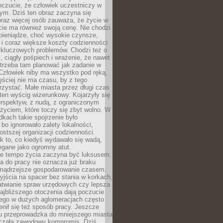
oczucie, że człowiek uczestniczy w
m. Dziś ten obraz zaczyna się
oraz więcej osób zauważa, że życie w
ie ma również swoją cenę. Nie chodzi
pieniądze, choć wysokie czynsze,
i i coraz większe koszty codzienności
 kluczowych problemów. Chodzi też o
, ciągły pośpiech i wrażenie, że nawet
trzeba tam planować jak zadanie w
 Człowiek niby ma wszystko pod ręką,
ęściej nie ma czasu, by z tego
zystać. Małe miasta przez długi czas
ten wyścig wizerunkowy. Kojarzyły się
erspektyw, z nudą, z ograniczonym
życiem, które toczy się zbyt wolno. W
dkach takie spojrzenie było
bo ignorowało zalety lokalności,
rostszej organizacji codzienności.
ak to, co kiedyś wydawało się wadą,
egane jako ogromny atut.
ze tempo życia zaczyna być luksusem.
a do pracy nie oznacza już braku
e mądrzejsze gospodarowanie czasem.
jścia na spacer bez stania w korkach,
atwianie spraw urzędowych czy lepsza
jbliższego otoczenia dają poczucie
órego w dużych aglomeracjach często
enił się też sposób pracy. Jeszcze
mu przeprowadzka do mniejszego miasta
czała zawodowy kompromis. Dziś