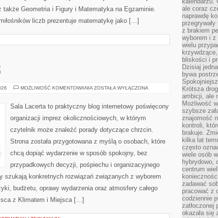
kalendarzu.
ale coraz cz
także Geometria i Figury i Matematyka na Egzaminie.
naprawdę kor
 miłośników liczb prezentuje matematykę jako […]
przegrywały 
z brakiem p
wyborem i z 
wielu przypa
krzywdzące, 
bliskości i p
Dzisiaj jedn
G
bywa postrz
Spokojniejs
MENU
026
MOŻLIWOŚĆ KOMENTOWANIA
ZOSTAŁA WYŁĄCZONA
Krótsza drog
I
ambicji, al
CATERING
Możliwość wy
Sala Lacerta to praktyczny blog internetowy poświęcony
szybsze zał
organizacji imprez okolicznościowych, w którym
znajomość na
kontroli, kt
czytelnik może znaleźć porady dotyczące chrzcin.
brakuje. Zmi
kilka lat te
Strona została przygotowana z myślą o osobach, które
często ozna
chcą dopiąć wydarzenie w sposób spokojny, bez
wiele osób w
hybrydowo, 
przypadkowych decyzji, pośpiechu i organizacyjnego
centrum wiel
rzy szukają konkretnych rozwiązań związanych z wyborem
konieczności
zadawać sob
uzyki, budżetu, oprawy wydarzenia oraz atmosfery całego
pracować z 
codziennie p
jsca z Klimatem i Miejsca […]
zatłoczonej 
okazała się 