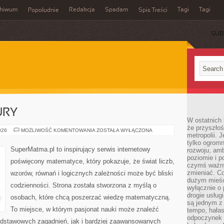
chiwum
Redakcja
Spadam
Tagi
Tagi
Popołudnie
Spis Treści
SUB
URY
W ostatnich 
że przyszłoś
GEOMETRIA
026
MOŻLIWOŚĆ KOMENTOWANIA
ZOSTAŁA WYŁĄCZONA
metropolii. 
I
FIGURY
tylko ogromn
SuperMatma.pl to inspirujący serwis internetowy
rozwoju, amb
poziomie i p
poświęcony matematyce, który pokazuje, że świat liczb,
czymś ważny
zmieniać. C
wzorów, równań i logicznych zależności może być bliski
dużym mieśc
codzienności. Strona została stworzona z myślą o
wyłącznie o 
drogie usług
osobach, które chcą poszerzać wiedzę matematyczną.
są jednym z
To miejsce, w którym pasjonat nauki może znaleźć
tempo, hałas
odpoczynek 
odstawowych zagadnień, jak i bardziej zaawansowanych