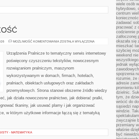
wiele osób w
hybrydowo, 
centrum wiel
konieczności
zadawać sob
pracować z 
ŻOŚĆ
codziennie p
zatłoczonej 
okazała się 
ZAPACHY
026
MOŻLIWOŚĆ KOMENTOWANIA
ZOSTAŁA WYŁĄCZONA
I
mieszkać tam
ŚWIEŻOŚĆ
szybciej moż
Urządzenia Pralnicze to tematyczny serwis internetowy
weekend nie 
wszystkiego.
poświęcony czyszczeniu tekstyliów, nowoczesnym
jednak wyłą
rozwiązaniom pralniczym, maszynom
zawodowych.
spojrzenia n
wykorzystywanym w domach, firmach, hotelach,
rozumie, że 
pralniach, obiektach usługowych oraz zakładach
adresie zami
promieniu ki
przemysłowych. Strona stanowi obszerne źródło wiedzy
dzielnic. Su
tym, że dzie
eć, jak działa nowoczesne pralnictwo, jak dobierać pralki,
wrócić do do
lęgnować tkaniny, jak usuwać plamy i jak organizować
sąsiedzi nap
windzie. Ta
ce, w którym użytkowe informacje łączą się z tematyką
spektakularn
zwyczajnie b
przemiany wa
właśnie dzię
ISTY - MATEMATYKA
być niewidzi
inicjatywach