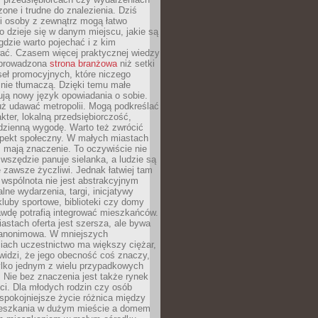
zone i trudne do znalezienia. Dziś
i osoby z zewnątrz mogą łatwo
o dzieje się w danym miejscu, jakie są
gdzie warto pojechać i z kim
ać. Czasem więcej praktycznej wiedzy
 prowadzona
strona branżowa
niż setki
eł promocyjnych, które niczego
nie tłumaczą. Dzięki temu małe
ją nowy język opowiadania o sobie.
uż udawać metropolii. Mogą podkreślać
kter, lokalną przedsiębiorczość,
odzienną wygodę. Warto też zwrócić
pekt społeczny. W małych miastach
ż mają znaczenie. To oczywiście nie
wszędzie panuje sielanka, a ludzie są
 zawsze życzliwi. Jednak łatwiej tam
 wspólnota nie jest abstrakcyjnym
lne wydarzenia, targi, inicjatywy
kluby sportowe, biblioteki czy domy
awdę potrafią integrować mieszkańców.
stach oferta jest szersza, ale bywa
j anonimowa. W mniejszych
iach uczestnictwo ma większy ciężar,
widzi, że jego obecność coś znaczy,
tylko jednym z wielu przypadkowych
 Nie bez znaczenia jest także rynek
ci. Dla młodych rodzin czy osób
spokojniejsze życie różnica między
eszkania w dużym mieście a domem