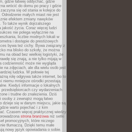
, gdzie łatwiej oddychać, gdzie
na wrócić do domu po pracy i gdzie
zaczyna się od stania w kolejce do
 Odrodzenie małych miast nie jest
cznie efektem zmiany nawyków
 To także wynik dojrzalszego
a jakość życia. Coraz więcej ludzi
sukces nie polega wyłącznie na
eszkania, liczbie modnych lokali w
lometra i dostępie do prestiżowych
kces bywa też cichy. Bywa związany z
cko ma blisko do szkoły, że można
mu na obiad bez wielkiej logistyki, że
rawdę się znają, a nie tylko mijają w
ka codzienność może nie wygląda
ie na zdjęciach, ale dla wielu osób jest
ardziej ludzka. W połowie tej
żną rolę odgrywa także internet, bo to
ki niemu mniejsze ośrodki przestają
alne. Kiedyś informacje o lokalnych
, przedsiębiorcach czy wydarzeniach
zone i trudne do znalezienia. Dziś
i osoby z zewnątrz mogą łatwo
o dzieje się w danym miejscu, jakie są
gdzie warto pojechać i z kim
ać. Czasem więcej praktycznej wiedzy
 prowadzona
strona branżowa
niż setki
eł promocyjnych, które niczego
nie tłumaczą. Dzięki temu małe
ją nowy język opowiadania o sobie.