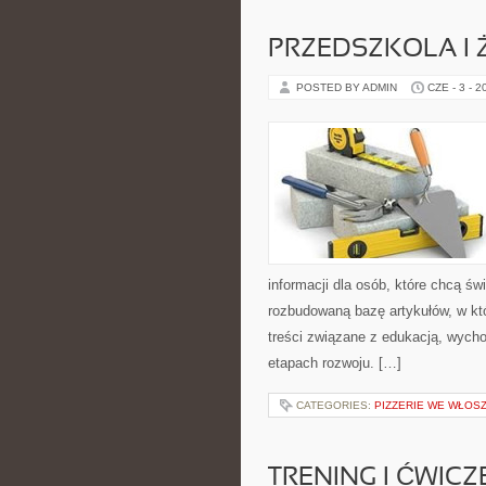
PRZEDSZKOLA I 
POSTED BY ADMIN
CZE - 3 - 2
informacji dla osób, które chcą ś
rozbudowaną bazę artykułów, w kt
treści związane z edukacją, wych
etapach rozwoju. […]
CATEGORIES:
PIZZERIE WE WŁOS
TRENING I ĆWICZ