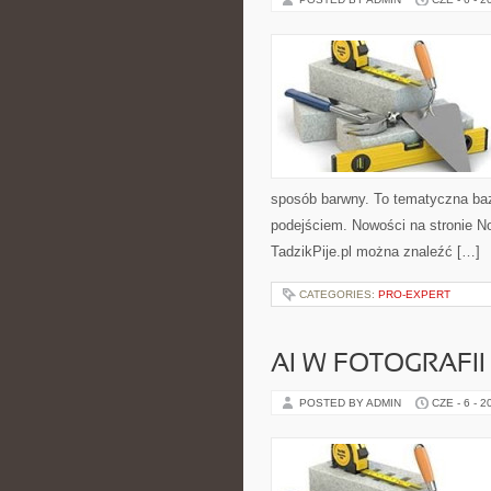
sposób barwny. To tematyczna baz
podejściem. Nowości na stronie No
TadzikPije.pl można znaleźć […]
CATEGORIES:
PRO-EXPERT
AI W FOTOGRAFII 
POSTED BY ADMIN
CZE - 6 - 2