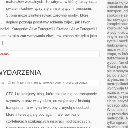
materiałów wizualnych. To witryna, w której fascynacja
miasta wyko
zabraknie do
światem kadrów łączy się z inspirującymi treściami.
transport, e
Strona może zainteresować zarówno osoby, które
spokojniejsz
też odwaga 
dopiero poznają podstawy robienia zdjęć, jak i tych,
kompleksów.
kopiować wie
ści. Kategorie: AI w Fotografii i Grafice i AI w Fotografii i
wtedy krok z
est sztuka zatrzymywania chwil, rozumiana nie tylko jako
innym: na ska
życia i możl
…]
funkcjonalny
może właśni
etapu, w któ
RZENIA
traktowane j
wybór. Nie d
Świat po lat
nieustannym
 WYDARZENIA
to, co stabi
użyteczne. 
AKTUALNOŚCI
026
MOŻLIWOŚĆ KOMENTOWANIA
ZOSTAŁA WYŁĄCZONA
metropoliami
I
wygrywają t
WYDARZENIA
różnicę: w j
CTCU to kolejowy blog, które skupia się na transporcie
stresu, w po
szynowym oraz wszystkim, co wiąże się z historią
cichej satys
niczego udo
transportu. To witryna tworzony z myślą o osobach,
W ostatnich 
że przyszłoś
które interesują się pociągami, ale również o
metropolii. 
czytelnikach szukających inspiracji podróżniczych.
tylko ogromn
rozwoju, amb