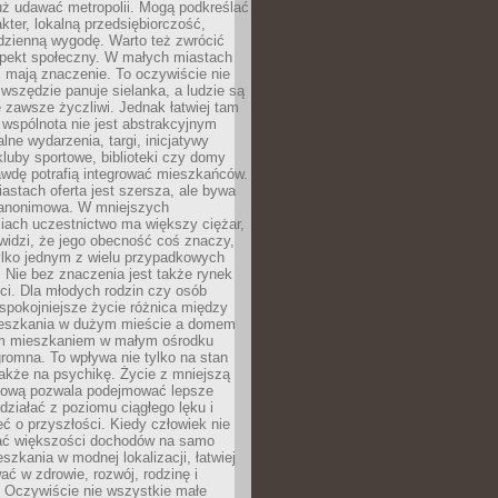
uż udawać metropolii. Mogą podkreślać
kter, lokalną przedsiębiorczość,
odzienną wygodę. Warto też zwrócić
pekt społeczny. W małych miastach
ż mają znaczenie. To oczywiście nie
wszędzie panuje sielanka, a ludzie są
 zawsze życzliwi. Jednak łatwiej tam
 wspólnota nie jest abstrakcyjnym
lne wydarzenia, targi, inicjatywy
kluby sportowe, biblioteki czy domy
awdę potrafią integrować mieszkańców.
stach oferta jest szersza, ale bywa
j anonimowa. W mniejszych
iach uczestnictwo ma większy ciężar,
widzi, że jego obecność coś znaczy,
tylko jednym z wielu przypadkowych
 Nie bez znaczenia jest także rynek
ci. Dla młodych rodzin czy osób
spokojniejsze życie różnica między
eszkania w dużym mieście a domem
m mieszkaniem w małym ośrodku
romna. To wpływa nie tylko na stan
także na psychikę. Życie z mniejszą
nsową pozwala podejmować lepsze
 działać z poziomu ciągłego lęku i
eć o przyszłości. Kiedy człowiek nie
ć większości dochodów na samo
szkania w modnej lokalizacji, łatwiej
ć w zdrowie, rozwój, rodzinę i
 Oczywiście nie wszystkie małe