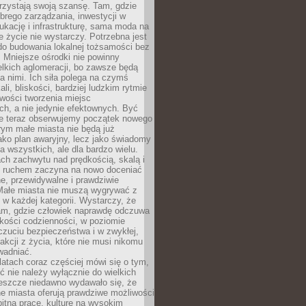
rzystają swoją szansę. Tam, gdzie
brego zarządzania, inwestycji w
dukację i infrastrukturę, sama moda na
e życie nie wystarczy. Potrzebna jest
do budowania lokalnej tożsamości bez
 Mniejsze ośrodki nie powinny
lkich aglomeracji, bo zawsze będą
a nimi. Ich siła polega na czymś
li, bliskości, bardziej ludzkim rytmie
iwości tworzenia miejsc
ch, a nie jedynie efektownych. Być
e teraz obserwujemy początek nowego
rym małe miasta nie będą już
ako plan awaryjny, lecz jako świadomy
la wszystkich, ale dla bardzo wielu.
ach zachwytu nad prędkością, skalą i
 ruchem zaczyna na nowo doceniać
lne, przewidywalne i prawdziwie
Małe miasta nie muszą wygrywać z
 w każdej kategorii. Wystarczy, że
am, gdzie człowiek naprawdę odczuwa
akości codzienności, w poziomie
czuciu bezpieczeństwa i w zwykłej,
fakcji z życia, które nie musi nikomu
wadniać.
latach coraz częściej mówi się o tym,
ć nie należy wyłącznie do wielkich
Jeszcze niedawno wydawało się, że
e miasta oferują prawdziwe możliwości
itną pracę, kulturę na wysokim