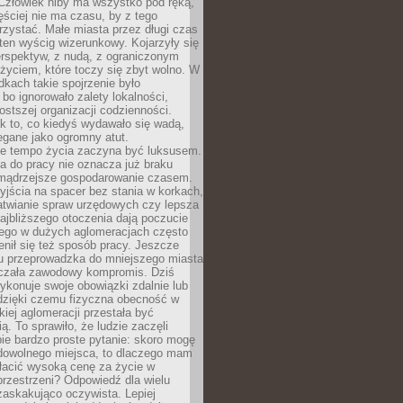
 Człowiek niby ma wszystko pod ręką,
ęściej nie ma czasu, by z tego
zystać. Małe miasta przez długi czas
ten wyścig wizerunkowy. Kojarzyły się
erspektyw, z nudą, z ograniczonym
życiem, które toczy się zbyt wolno. W
dkach takie spojrzenie było
bo ignorowało zalety lokalności,
rostszej organizacji codzienności.
ak to, co kiedyś wydawało się wadą,
egane jako ogromny atut.
ze tempo życia zaczyna być luksusem.
a do pracy nie oznacza już braku
e mądrzejsze gospodarowanie czasem.
jścia na spacer bez stania w korkach,
atwianie spraw urzędowych czy lepsza
jbliższego otoczenia dają poczucie
órego w dużych aglomeracjach często
enił się też sposób pracy. Jeszcze
mu przeprowadzka do mniejszego miasta
czała zawodowy kompromis. Dziś
ykonuje swoje obowiązki zdalnie lub
dzięki czemu fizyczna obecność w
kiej aglomeracji przestała być
ą. To sprawiło, że ludzie zaczęli
ie bardzo proste pytanie: skoro mogę
dowolnego miejsca, to dlaczego mam
łacić wysoką cenę za życie w
przestrzeni? Odpowiedź dla wielu
zaskakująco oczywista. Lepiej