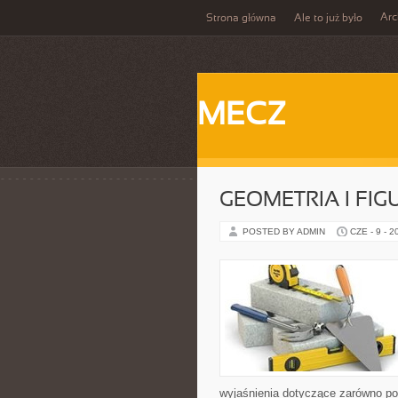
Ar
Strona główna
Ale to już było
MECZ
GEOMETRIA I FIG
POSTED BY ADMIN
CZE - 9 - 2
wyjaśnienia dotyczące zarówno p