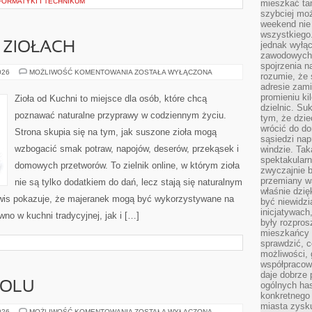
FORMATYKI I TECHNIKUM
mieszkać tam
szybciej moż
weekend nie 
wszystkiego.
jednak wyłą
 ZIOŁACH
zawodowych.
spojrzenia n
PRZEWODNIK
026
MOŻLIWOŚĆ KOMENTOWANIA
ZOSTAŁA WYŁĄCZONA
rozumie, że 
PO
adresie zami
ZIOŁACH
promieniu ki
Zioła od Kuchni to miejsce dla osób, które chcą
dzielnic. Su
poznawać naturalne przyprawy w codziennym życiu.
tym, że dzie
wrócić do do
Strona skupia się na tym, jak suszone zioła mogą
sąsiedzi nap
wzbogacić smak potraw, napojów, deserów, przekąsek i
windzie. Ta
spektakularn
domowych przetworów. To zielnik online, w którym zioła
zwyczajnie b
przemiany wa
nie są tylko dodatkiem do dań, lecz stają się naturalnym
właśnie dzię
wis pokazuje, że majeranek mogą być wykorzystywane na
być niewidzi
inicjatywach
no w kuchni tradycyjnej, jak i […]
były rozpros
mieszkańcy 
sprawdzić, c
możliwości, 
współpracow
daje dobrze
HOLU
ogólnych has
konkretnego 
miasta zysku
HISTORIA
026
MOŻLIWOŚĆ KOMENTOWANIA
ZOSTAŁA WYŁĄCZONA