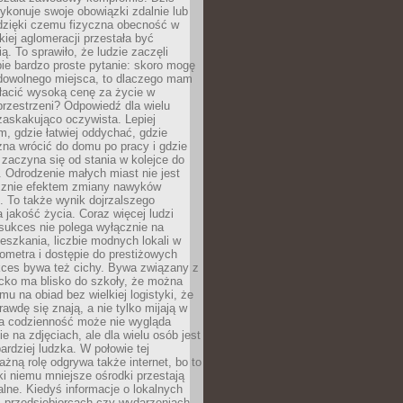
ykonuje swoje obowiązki zdalnie lub
dzięki czemu fizyczna obecność w
kiej aglomeracji przestała być
ą. To sprawiło, że ludzie zaczęli
ie bardzo proste pytanie: skoro mogę
dowolnego miejsca, to dlaczego mam
łacić wysoką cenę za życie w
przestrzeni? Odpowiedź dla wielu
zaskakująco oczywista. Lepiej
, gdzie łatwiej oddychać, gdzie
na wrócić do domu po pracy i gdzie
zaczyna się od stania w kolejce do
 Odrodzenie małych miast nie jest
cznie efektem zmiany nawyków
 To także wynik dojrzalszego
a jakość życia. Coraz więcej ludzi
sukces nie polega wyłącznie na
eszkania, liczbie modnych lokali w
lometra i dostępie do prestiżowych
kces bywa też cichy. Bywa związany z
cko ma blisko do szkoły, że można
mu na obiad bez wielkiej logistyki, że
rawdę się znają, a nie tylko mijają w
ka codzienność może nie wygląda
ie na zdjęciach, ale dla wielu osób jest
ardziej ludzka. W połowie tej
żną rolę odgrywa także internet, bo to
ki niemu mniejsze ośrodki przestają
alne. Kiedyś informacje o lokalnych
, przedsiębiorcach czy wydarzeniach