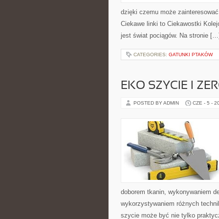
dzięki czemu może zainteresować 
Ciekawe linki to Ciekawostki Kole
jest świat pociągów. Na stronie […
CATEGORIES:
GATUNKI PTAKÓW
EKO SZYCIE I ZE
POSTED BY ADMIN
CZE - 5 - 2
doborem tkanin, wykonywaniem dek
wykorzystywaniem różnych technik 
szycie może być nie tylko praktyc