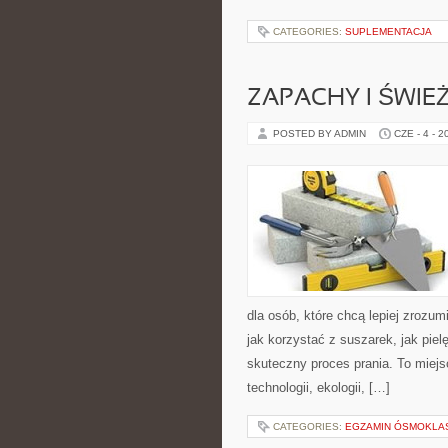
CATEGORIES:
SUPLEMENTACJA
ZAPACHY I ŚWIE
POSTED BY ADMIN
CZE - 4 - 2
dla osób, które chcą lepiej zrozumi
jak korzystać z suszarek, jak pie
skuteczny proces prania. To miejs
technologii, ekologii, […]
CATEGORIES:
EGZAMIN ÓSMOKLAS