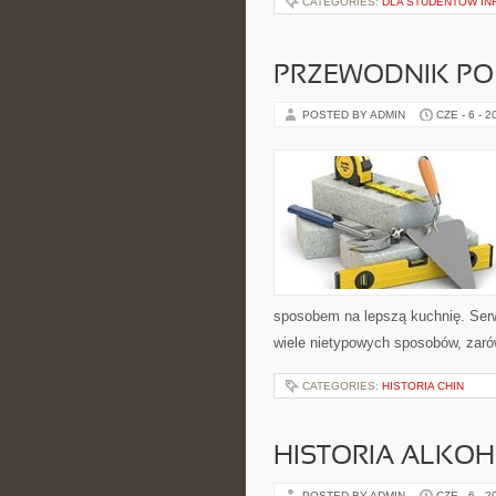
CATEGORIES:
DLA STUDENTÓW IN
PRZEWODNIK PO
POSTED BY ADMIN
CZE - 6 - 2
sposobem na lepszą kuchnię. Ser
wiele nietypowych sposobów, zarów
CATEGORIES:
HISTORIA CHIN
HISTORIA ALKO
POSTED BY ADMIN
CZE - 6 - 2