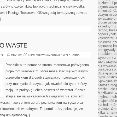
Strona łączy wiedzę do kolei z przystępną narracją,
poziomie i p
zarówno czytelników lubiących techniczne ciekawostki.
czymś ważny
zmieniać. C
jowe i Pociągi Towarowe. Główną osią tematyczną serwisu
dużym mieśc
wyłącznie o 
]
drogie usług
są jednym z
tempo, hałas
odpoczynek 
kalendarzu.
ale coraz cz
RO WASTE
naprawdę kor
przegrywały 
z brakiem p
EKO
026
MOŻLIWOŚĆ KOMENTOWANIA
ZOSTAŁA WYŁĄCZONA
wyborem i z 
SZYCIE
I
wielu przypa
ZERO
Proszkic.pl to pomocna strona internetowa poświęcona
krzywdzące, 
WASTE
bliskości i p
projektom krawieckim, która może stać się wirtualnym
Dzisiaj jedn
bywa postrz
przewodnikiem dla osób stawiających pierwsze kroki
Spokojniejs
przy maszynie do szycia, jak również dla tych, którzy
Krótsza drog
ambicji, al
mają już praktykę i chcą poszerzać warsztat. Serwis
Możliwość wy
skupia się na wskazówkach związanych z szyciem,
szybsze zał
znajomość na
oracji, tworzeniem ubrań, poznawaniem narzędzi oraz
kontroli, kt
brakuje. Zmi
krawieckich w praktyce. To portal, który pokazuje, że
kilka lat te
zną umiejętnością, […]
często ozna