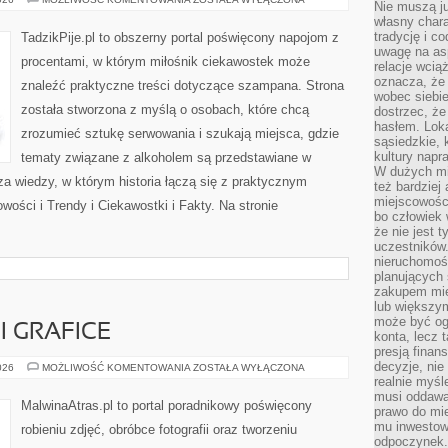
Nie muszą j
ALKOHOLU
własny chara
tradycję i c
TadzikPije.pl to obszerny portal poświęcony napojom z
uwagę na as
procentami, w którym miłośnik ciekawostek może
relacje wcią
oznacza, że 
znaleźć praktyczne treści dotyczące szampana. Strona
wobec siebie
została stworzona z myślą o osobach, które chcą
dostrzec, że
hasłem. Loka
zrozumieć sztukę serwowania i szukają miejsca, gdzie
sąsiedzkie, 
kultury napr
tematy związane z alkoholem są przedstawiane w
W dużych mia
a wiedzy, w którym historia łączą się z praktycznym
też bardzie
miejscowośc
wości i Trendy i Ciekawostki i Fakty. Na stronie
bo człowiek 
że nie jest 
uczestników.
nieruchomoś
planujących 
zakupem mi
lub większy
może być og
I GRAFICE
konta, lecz 
presją fina
decyzje, nie
AI
026
MOŻLIWOŚĆ KOMENTOWANIA
ZOSTAŁA WYŁĄCZONA
W
realnie myśl
FOTOGRAFII
musi oddawa
I
MalwinaAtras.pl to portal poradnikowy poświęcony
prawo do mie
GRAFICE
mu inwestowa
robieniu zdjęć, obróbce fotografii oraz tworzeniu
odpoczynek.