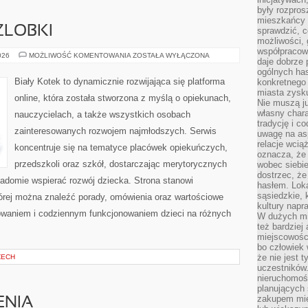
były rozpros
mieszkańcy 
ŻLOBKI
sprawdzić, c
możliwości, 
współpracow
PRZEDSZKOLA
026
MOŻLIWOŚĆ KOMENTOWANIA
ZOSTAŁA WYŁĄCZONA
daje dobrze
I
ŻLOBKI
ogólnych has
Biały Kotek to dynamicznie rozwijająca się platforma
konkretnego 
miasta zysku
online, która została stworzona z myślą o opiekunach,
Nie muszą j
własny chara
nauczycielach, a także wszystkich osobach
tradycję i c
zainteresowanych rozwojem najmłodszych. Serwis
uwagę na as
relacje wcią
koncentruje się na tematyce placówek opiekuńczych,
oznacza, że 
przedszkoli oraz szkół, dostarczając merytorycznych
wobec siebie
dostrzec, że
wiadomie wspierać rozwój dziecka. Strona stanowi
hasłem. Loka
sąsiedzkie, 
órej można znaleźć porady, omówienia oraz wartościowe
kultury napr
owaniem i codziennym funkcjonowaniem dzieci na różnych
W dużych mia
też bardzie
miejscowośc
bo człowiek 
że nie jest 
ZECH
uczestników.
nieruchomoś
planujących 
zakupem mi
ENIA