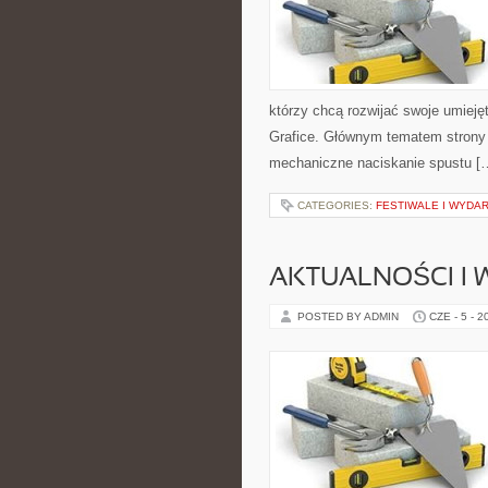
którzy chcą rozwijać swoje umiejętno
Grafice. Głównym tematem strony j
mechaniczne naciskanie spustu [
CATEGORIES:
FESTIWALE I WYDA
AKTUALNOŚCI I
POSTED BY ADMIN
CZE - 5 - 2