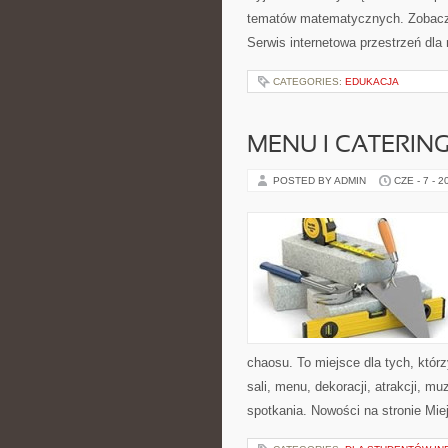
tematów matematycznych. Zobacz 
Serwis internetowa przestrzeń dla
CATEGORIES:
EDUKACJA
MENU I CATERIN
POSTED BY ADMIN
CZE - 7 - 2
chaosu. To miejsce dla tych, któ
sali, menu, dekoracji, atrakcji, m
spotkania. Nowości na stronie Mie