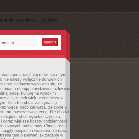
SCRIBE
FACEBOOK
TWITTER
latach coraz częściej mówi się o tym,
ć nie należy wyłącznie do wielkich
Jeszcze niedawno wydawało się, że
e miasta oferują prawdziwe możliwości
itną pracę, kulturę na wysokim
oczucie, że człowiek uczestniczy w
m. Dziś ten obraz zaczyna się
oraz więcej osób zauważa, że życie w
ie ma również swoją cenę. Nie chodzi
pieniądze, choć wysokie czynsze,
i i coraz większe koszty codzienności
 kluczowych problemów. Chodzi też o
, ciągły pośpiech i wrażenie, że nawet
trzeba tam planować jak zadanie w