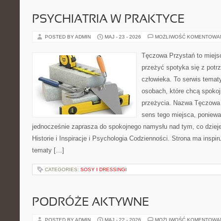
PSYCHIATRIA W PRAKTYCE
POSTED BY ADMIN
MAJ - 23 - 2026
MOŻLIWOŚĆ KOMENTOWA
Tęczowa Przystań to miejsc
przeżyć spotyka się z pot
człowieka. To serwis temat
osobach, które chcą spokoj
przeżycia. Nazwa Tęczowa 
sens tego miejsca, ponieważ
jednocześnie zaprasza do spokojnego namysłu nad tym, co dziej
Historie i Inspiracje i Psychologia Codzienności. Strona ma inspir
tematy […]
CATEGORIES:
SOSY I DRESSINGI
PODRÓŻE AKTYWNE
POSTED BY ADMIN
MAJ - 22 - 2026
MOŻLIWOŚĆ KOMENTOWA