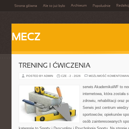
Archiwum
Redakc
Strona główna
Ale to już było
Popołudnie
MECZ
TRENING I ĆWICZENIA
POSTED BY ADMIN
CZE - 2 - 2026
MOŻLIWOŚĆ KOMENTOWAN
serwis AkademikaWF to no
internetowa, która została 
zdrowiu, rehabilitacji oraz 
Serwis jest centrum wiedzy 
sportowców, opiekunów spo
osób zainteresowanych spo
kategorie to Sporty i Dyscypliny i Psychologia Sportu. Na stron