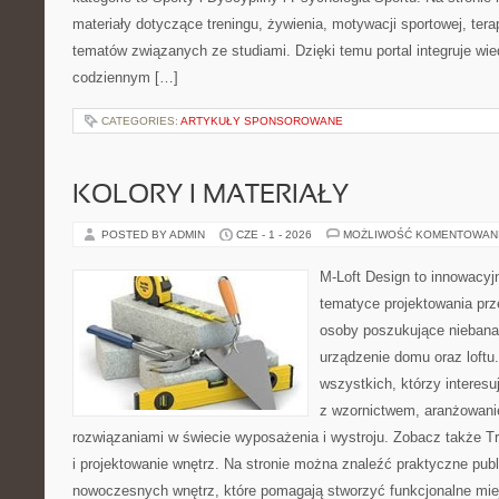
materiały dotyczące treningu, żywienia, motywacji sportowej, terap
tematów związanych ze studiami. Dzięki temu portal integruje wi
codziennym […]
CATEGORIES:
ARTYKUŁY SPONSOROWANE
KOLORY I MATERIAŁY
POSTED BY ADMIN
CZE - 1 - 2026
MOŻLIWOŚĆ KOMENTOWAN
M-Loft Design to innowacyj
tematyce projektowania prze
osoby poszukujące nieban
urządzenie domu oraz loftu
wszystkich, którzy interes
z wzornictwem, aranżowani
rozwiązaniami w świecie wyposażenia i wystroju. Zobacz także Tre
i projektowanie wnętrz. Na stronie można znaleźć praktyczne pub
nowoczesnych wnętrz, które pomagają stworzyć funkcjonalne miej