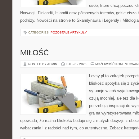
osób, które chcą poczuć kli
Norwegii, Finlandii, Islandii oraz północnych terenów, gdzie cisza
podróży. Nowości na stronie to Skandynawia i Legendy i Mitologia
CATEGORIES:
POZOSTAŁE ARTYKUŁY
MIŁOŚĆ
POSTED BY ADMIN
LUT - 6 - 2026
MOŻLIWOŚĆ KOMENTOWAN
Lovsy.pl to zakątek przepe
bliskość spotyka się z życ
sytuacje w coś wyjątkowego.
czują mocniej, ale też dla 
potrzebują inspiracji do wy
gra na wyreżyserowaną mił
opowiada, że realna bliskość buduje się z małych decyzji: z obec
wybaczania i z radości nad tym, co autentyczne. Zobacz kategori