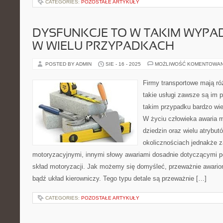
CATEGORIES:
POZOSTAŁE ARTYKUŁY
DYSFUNKCJE TO W TAKIM WYPA
W WIELU PRZYPADKACH
POSTED BY ADMIN
SIE - 16 - 2025
MOŻLIWOŚĆ KOMENTOWA
Firmy transportowe mają ró
takie usługi zawsze są im 
takim przypadku bardzo wie
W życiu człowieka awaria 
dziedzin oraz wielu atrybut
okolicznościach jednakże z
motoryzacyjnymi, innymi słowy awariami dosadnie dotyczącymi p
skład motoryzacji. Jak możemy się domyśleć, przeważnie awariom
bądź układ kierowniczy. Tego typu detale są przeważnie […]
CATEGORIES:
POZOSTAŁE ARTYKUŁY