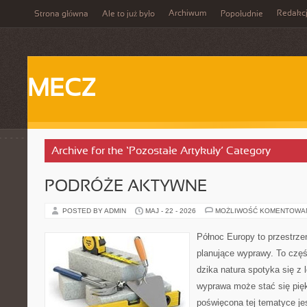
Archiwum
Redakc
Strona główna
Ale to już było
Popołudnie
MECZ
Archive for the ‘Pozostałe Artykuły’ Category
PODRÓŻE AKTYWNE
POSTED BY ADMIN
MAJ - 22 - 2026
MOŻLIWOŚĆ KOMENTOWA
Północ Europy to przestrze
planujące wyprawy. To czę
dzika natura spotyka się z 
wyprawa może stać się pi
poświęcona tej tematyce jes