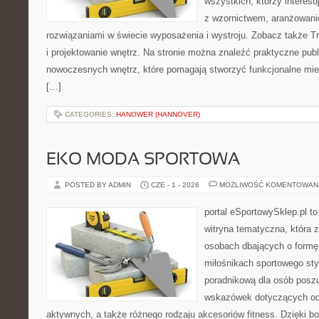
wszystkich, którzy interes
z wzornictwem, aranżowani
rozwiązaniami w świecie wyposażenia i wystroju. Zobacz także Tre
i projektowanie wnętrz. Na stronie można znaleźć praktyczne pub
nowoczesnych wnętrz, które pomagają stworzyć funkcjonalne miej
[…]
CATEGORIES:
HANOWER (HANNOVER)
EKO MODA SPORTOWA
POSTED BY ADMIN
CZE - 1 - 2026
MOŻLIWOŚĆ KOMENTOWAN
portal eSportowySklep.pl to
witryna tematyczna, która 
osobach dbających o formę
miłośnikach sportowego styl
poradnikową dla osób posz
wskazówek dotyczących odz
aktywnych, a także różnego rodzaju akcesoriów fitness. Dzięki bo