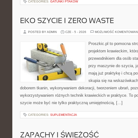
CATEGORIES:
GATUNKI PTAKÓW
EKO SZYCIE I ZERO WASTE
POSTED BY ADMIN
CZE - 5 - 2026
MOŻLIWOŚĆ KOMENTOWAN
Proszkic.pl to pomocna str
projektom krawieckim, któr
przewodnikiem dla osób sta
przy maszynie do szycia, ja
mają już praktykę i chcą p
skupia się na wskazówkach
doborem tkanin, wykonywaniem dekoracji, tworzeniem ubrań, poz
wykorzystywaniem różnych technik krawieckich w praktyce. To por
szycie może być nie tylko praktyczną umiejętnością, […]
CATEGORIES:
SUPLEMENTACJA
ZAPACHY I ŚWIEŻOŚĆ