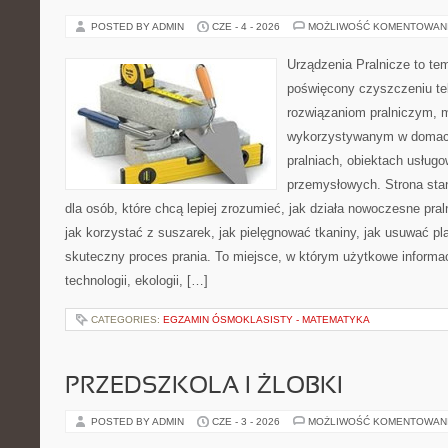
POSTED BY ADMIN
CZE - 4 - 2026
MOŻLIWOŚĆ KOMENTOWAN
Urządzenia Pralnicze to te
poświęcony czyszczeniu t
rozwiązaniom pralniczym,
wykorzystywanym w domach,
pralniach, obiektach usług
przemysłowych. Strona sta
dla osób, które chcą lepiej zrozumieć, jak działa nowoczesne praln
jak korzystać z suszarek, jak pielęgnować tkaniny, jak usuwać pl
skuteczny proces prania. To miejsce, w którym użytkowe informac
technologii, ekologii, […]
CATEGORIES:
EGZAMIN ÓSMOKLASISTY - MATEMATYKA
PRZEDSZKOLA I ŻLOBKI
POSTED BY ADMIN
CZE - 3 - 2026
MOŻLIWOŚĆ KOMENTOWAN