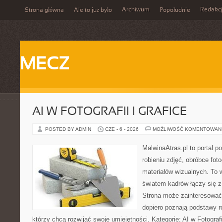
Archiwum
Redakc
Strona główna
Ale to już było
Popołudnie
MECZ
AI W FOTOGRAFII I GRAFICE
POSTED BY ADMIN
CZE - 6 - 2026
MOŻLIWOŚĆ KOMENTOWAN
MalwinaAtras.pl to portal 
robieniu zdjęć, obróbce foto
materiałów wizualnych. To w
światem kadrów łączy się z 
Strona może zainteresować
dopiero poznają podstawy rob
którzy chcą rozwijać swoje umiejętności. Kategorie: AI w Fotografii 