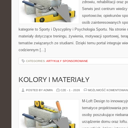
zdrowiu, rehabilitacji oraz 
Serwis jest centrum wiedzy 
sportowców, opiekunów spo
osób zainteresowanych spo
kategorie to Sporty i Dyscypliny i Psychologia Sportu. Na stron
materiały dotyczące treningu, żywienia, motywacji sportowej, terap
tematów związanych ze studiami. Dzięki temu portal integruje wi
codziennym […]
CATEGORIES:
ARTYKUŁY SPONSOROWANE
KOLORY I MATERIAŁY
POSTED BY ADMIN
CZE - 1 - 2026
MOŻLIWOŚĆ KOMENTOWAN
M-Loft Design to innowacyj
tematyce projektowania prze
osoby poszukujące nieban
urządzenie domu oraz loftu