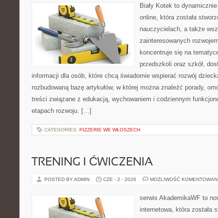
Biały Kotek to dynamicznie 
online, która została stwor
nauczycielach, a także ws
zainteresowanych rozwojem
koncentruje się na tematy
przedszkoli oraz szkół, do
informacji dla osób, które chcą świadomie wspierać rozwój dzieck
rozbudowaną bazę artykułów, w której można znaleźć porady, om
treści związane z edukacją, wychowaniem i codziennym funkcjon
etapach rozwoju. […]
CATEGORIES:
PIZZERIE WE WŁOSZECH
TRENING I ĆWICZENIA
POSTED BY ADMIN
CZE - 2 - 2026
MOŻLIWOŚĆ KOMENTOWAN
serwis AkademikaWF to no
internetowa, która została 