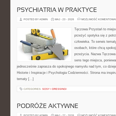
PSYCHIATRIA W PRAKTYCE
POSTED BY ADMIN
MAJ - 23 - 2026
MOŻLIWOŚĆ KOMENTOWA
Tęczowa Przystań to miejsc
przeżyć spotyka się z pot
człowieka. To serwis temat
osobach, które chcą spokoj
przeżycia. Nazwa Tęczowa 
sens tego miejsca, ponieważ
jednocześnie zaprasza do spokojnego namysłu nad tym, co dziej
Historie i Inspiracje i Psychologia Codzienności. Strona ma inspir
tematy […]
CATEGORIES:
SOSY I DRESSINGI
PODRÓŻE AKTYWNE
POSTED BY ADMIN
MAJ - 22 - 2026
MOŻLIWOŚĆ KOMENTOWA