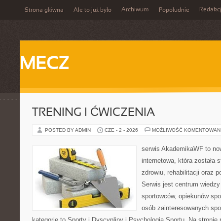
Archiwum
Redakc
Strona główna
Ale to już było
Popołudnie
MECZ
TRENING I ĆWICZENIA
POSTED BY ADMIN
CZE - 2 - 2026
MOŻLIWOŚĆ KOMENTOWAN
serwis AkademikaWF to no
internetowa, która została 
zdrowiu, rehabilitacji oraz 
Serwis jest centrum wiedzy 
sportowców, opiekunów spo
osób zainteresowanych spo
kategorie to Sporty i Dyscypliny i Psychologia Sportu. Na stron