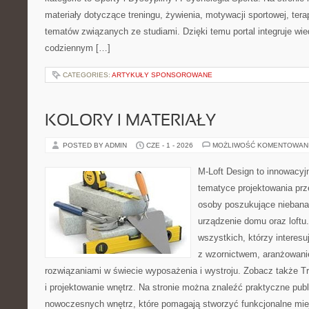
materiały dotyczące treningu, żywienia, motywacji sportowej, terap
tematów związanych ze studiami. Dzięki temu portal integruje wi
codziennym […]
CATEGORIES:
ARTYKUŁY SPONSOROWANE
KOLORY I MATERIAŁY
POSTED BY ADMIN
CZE - 1 - 2026
MOŻLIWOŚĆ KOMENTOWAN
M-Loft Design to innowacyj
tematyce projektowania prze
osoby poszukujące nieban
urządzenie domu oraz loftu
wszystkich, którzy interes
z wzornictwem, aranżowani
rozwiązaniami w świecie wyposażenia i wystroju. Zobacz także Tre
i projektowanie wnętrz. Na stronie można znaleźć praktyczne pub
nowoczesnych wnętrz, które pomagają stworzyć funkcjonalne miej