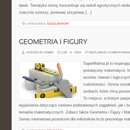
danie. Tematyka strony koncentruje się wokół egzotycznych dodatk
znacznie szerszy, ponieważ przyprawy […]
CATEGORIES:
EXCELRAPORT
GEOMETRIA I FIGURY
POSTED BY ADMIN
CZE - 9 - 2026
MOŻLIWOŚĆ KOMENTOWAN
SuperMatma.pl to inspirując
poświęcony matematyce, któ
wzorów, równań i logicznyc
codzienności. Strona zosta
osobach, które chcą posze
To miejsce, w którym pasjo
wyjaśnienia dotyczące zarówno podstawowych zagadnień, jak i 
tematów matematycznych. Zobacz także Geometria i Figury i Ma
Serwis internetowa przestrzeń dla miłośników liczb prezentuje m