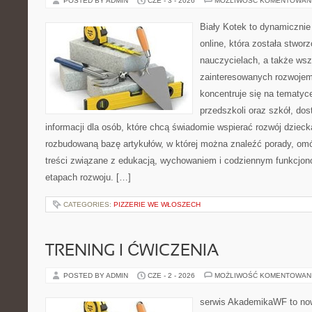
POSTED BY ADMIN
CZE - 3 - 2026
MOŻLIWOŚĆ KOMENTOWAN
Biały Kotek to dynamicznie 
online, która została stwor
nauczycielach, a także ws
zainteresowanych rozwojem
koncentruje się na tematy
przedszkoli oraz szkół, do
informacji dla osób, które chcą świadomie wspierać rozwój dzieck
rozbudowaną bazę artykułów, w której można znaleźć porady, om
treści związane z edukacją, wychowaniem i codziennym funkcjon
etapach rozwoju. […]
CATEGORIES:
PIZZERIE WE WŁOSZECH
TRENING I ĆWICZENIA
POSTED BY ADMIN
CZE - 2 - 2026
MOŻLIWOŚĆ KOMENTOWAN
serwis AkademikaWF to no