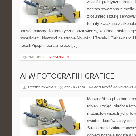
znaleźć praktyczne treści
została stworzona z myślą 
zrozumieć sztukę serwowani
tematy związane z alkohol
sposób barwny. To tematyczna baza wiedzy, w którym historia łą
podejściem. Nowości na stronie Nowości i Trendy i Ciekawostki i 
TadzikPije.pl można znaleźć […]
CATEGORIES:
PRO-EXPERT
AI W FOTOGRAFII I GRAFICE
POSTED BY ADMIN
CZE - 6 - 2026
MOŻLIWOŚĆ KOMENTOWAN
MalwinaAtras.pl to portal 
robieniu zdjęć, obróbce foto
materiałów wizualnych. To w
światem kadrów łączy się z 
Strona może zainteresować
dopiero poznają podstawy rob