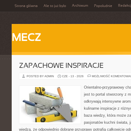
Archiwum
Redakc
Strona główna
Ale to już było
Popołudnie
MECZ
ZAPACHOWE INSPIRACJE
POSTED BY ADMIN
CZE - 13 - 2026
MOŻLIWOŚĆ KOMENTOWA
Orientalno-przyprawowy char
jest to portal stworzony z 
odkrywają intensywne aroma
kulinarne inspiracje z różny
baza wiedzy, która może z
pasjonatów kuchni świata, j
wiedzą, że odpowiednio dobrane przyprawy potrafią całkowicie od