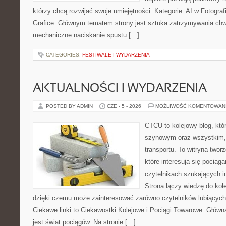
którzy chcą rozwijać swoje umiejętności. Kategorie: AI w Fotografii 
Grafice. Głównym tematem strony jest sztuka zatrzymywania chwil
mechaniczne naciskanie spustu […]
CATEGORIES:
FESTIWALE I WYDARZENIA
AKTUALNOŚCI I WYDARZENIA
POSTED BY ADMIN
CZE - 5 - 2026
MOŻLIWOŚĆ KOMENTOWAN
CTCU to kolejowy blog, któr
szynowym oraz wszystkim, c
transportu. To witryna two
które interesują się pociąga
czytelnikach szukających in
Strona łączy wiedzę do kole
dzięki czemu może zainteresować zarówno czytelników lubiących
Ciekawe linki to Ciekawostki Kolejowe i Pociągi Towarowe. Głów
jest świat pociągów. Na stronie […]