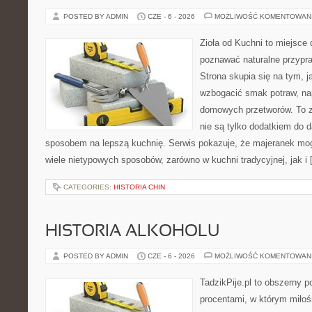
POSTED BY ADMIN
CZE - 6 - 2026
MOŻLIWOŚĆ KOMENTOWAN
Zioła od Kuchni to miejsce 
poznawać naturalne przypr
Strona skupia się na tym, 
wzbogacić smak potraw, nap
domowych przetworów. To zi
nie są tylko dodatkiem do d
sposobem na lepszą kuchnię. Serwis pokazuje, że majeranek m
wiele nietypowych sposobów, zarówno w kuchni tradycyjnej, jak i
CATEGORIES:
HISTORIA CHIN
HISTORIA ALKOHOLU
POSTED BY ADMIN
CZE - 6 - 2026
MOŻLIWOŚĆ KOMENTOWAN
TadzikPije.pl to obszerny 
procentami, w którym miło