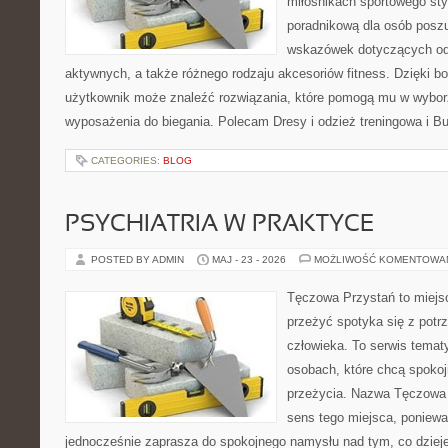
miłośnikach sportowego styl
poradnikową dla osób posz
wskazówek dotyczących odz
aktywnych, a także różnego rodzaju akcesoriów fitness. Dzięki bo
użytkownik może znaleźć rozwiązania, które pomogą mu w wybor
wyposażenia do biegania. Polecam Dresy i odzież treningowa i Bu
CATEGORIES:
BLOG
PSYCHIATRIA W PRAKTYCE
POSTED BY ADMIN
MAJ - 23 - 2026
MOŻLIWOŚĆ KOMENTOWA
Tęczowa Przystań to miejsc
przeżyć spotyka się z pot
człowieka. To serwis temat
osobach, które chcą spokoj
przeżycia. Nazwa Tęczowa 
sens tego miejsca, ponieważ
jednocześnie zaprasza do spokojnego namysłu nad tym, co dziej