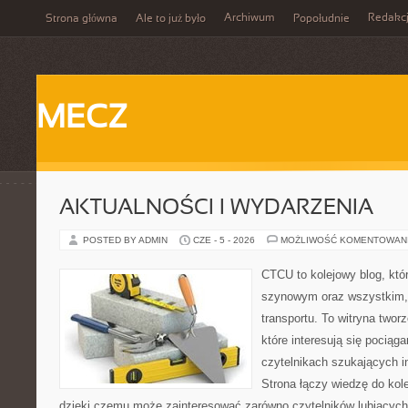
Archiwum
Redakc
Strona główna
Ale to już było
Popołudnie
MECZ
AKTUALNOŚCI I WYDARZENIA
POSTED BY ADMIN
CZE - 5 - 2026
MOŻLIWOŚĆ KOMENTOWAN
CTCU to kolejowy blog, któr
szynowym oraz wszystkim, c
transportu. To witryna two
które interesują się pociąga
czytelnikach szukających in
Strona łączy wiedzę do kole
dzięki czemu może zainteresować zarówno czytelników lubiących