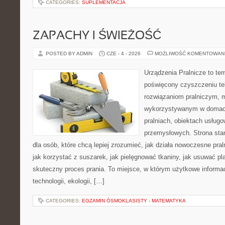
CATEGORIES:
SUPLEMENTACJA
ZAPACHY I ŚWIEŻOŚĆ
POSTED BY ADMIN
CZE - 4 - 2026
MOŻLIWOŚĆ KOMENTOWAN
Urządzenia Pralnicze to te
poświęcony czyszczeniu t
rozwiązaniom pralniczym,
wykorzystywanym w domach,
pralniach, obiektach usług
przemysłowych. Strona sta
dla osób, które chcą lepiej zrozumieć, jak działa nowoczesne praln
jak korzystać z suszarek, jak pielęgnować tkaniny, jak usuwać pl
skuteczny proces prania. To miejsce, w którym użytkowe informac
technologii, ekologii, […]
CATEGORIES:
EGZAMIN ÓSMOKLASISTY - MATEMATYKA