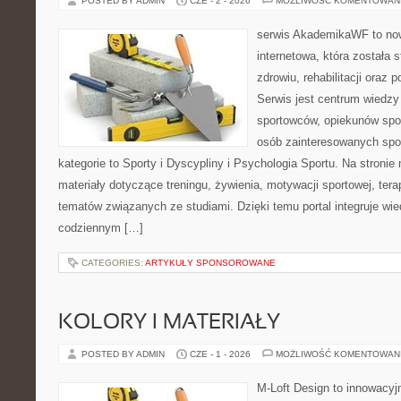
POSTED BY ADMIN
CZE - 2 - 2026
MOŻLIWOŚĆ KOMENTOWAN
serwis AkademikaWF to no
internetowa, która została 
zdrowiu, rehabilitacji oraz 
Serwis jest centrum wiedzy 
sportowców, opiekunów spo
osób zainteresowanych spo
kategorie to Sporty i Dyscypliny i Psychologia Sportu. Na stron
materiały dotyczące treningu, żywienia, motywacji sportowej, terap
tematów związanych ze studiami. Dzięki temu portal integruje wi
codziennym […]
CATEGORIES:
ARTYKUŁY SPONSOROWANE
KOLORY I MATERIAŁY
POSTED BY ADMIN
CZE - 1 - 2026
MOŻLIWOŚĆ KOMENTOWAN
M-Loft Design to innowacyj