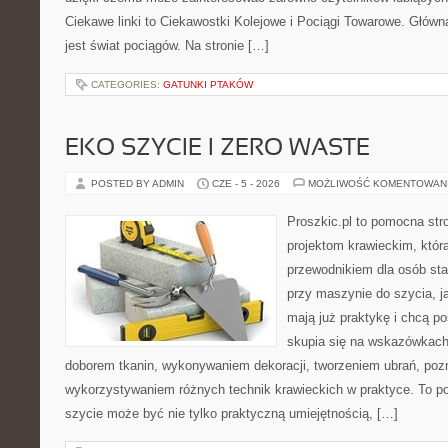
Ciekawe linki to Ciekawostki Kolejowe i Pociągi Towarowe. Głów
jest świat pociągów. Na stronie […]
CATEGORIES:
GATUNKI PTAKÓW
EKO SZYCIE I ZERO WASTE
POSTED BY ADMIN
CZE - 5 - 2026
MOŻLIWOŚĆ KOMENTOWAN
Proszkic.pl to pomocna str
projektom krawieckim, któr
przewodnikiem dla osób sta
przy maszynie do szycia, ja
mają już praktykę i chcą p
skupia się na wskazówkach
doborem tkanin, wykonywaniem dekoracji, tworzeniem ubrań, poz
wykorzystywaniem różnych technik krawieckich w praktyce. To por
szycie może być nie tylko praktyczną umiejętnością, […]