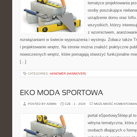
tematyce projektowania prze
osoby poszukujące nieban
urządzenie domu oraz loftu
wszystkich, którzy interes
z wzornictwem, aranżowani
rozwiązaniami w świecie wyposażenia i wystroju. Zobacz także Tre
i projektowanie wnętrz. Na stronie można znaleźć praktyczne pub
nowoczesnych wnętrz, które pomagają stworzyć funkcjonalne miej
[…]
CATEGORIES:
HANOWER (HANNOVER)
EKO MODA SPORTOWA
POSTED BY ADMIN
CZE - 1 - 2026
MOŻLIWOŚĆ KOMENTOWAN
portal eSportowySklep.pl to
witryna tematyczna, która 
osobach dbających o formę