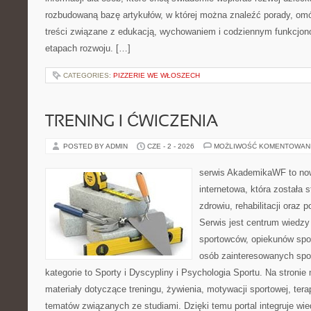
rozbudowaną bazę artykułów, w której można znaleźć porady, om
treści związane z edukacją, wychowaniem i codziennym funkcjon
etapach rozwoju. […]
CATEGORIES:
PIZZERIE WE WŁOSZECH
TRENING I ĆWICZENIA
POSTED BY ADMIN
CZE - 2 - 2026
MOŻLIWOŚĆ KOMENTOWAN
serwis AkademikaWF to no
internetowa, która została 
zdrowiu, rehabilitacji oraz 
Serwis jest centrum wiedzy 
sportowców, opiekunów spo
osób zainteresowanych spo
kategorie to Sporty i Dyscypliny i Psychologia Sportu. Na stron
materiały dotyczące treningu, żywienia, motywacji sportowej, terap
tematów związanych ze studiami. Dzięki temu portal integruje wi