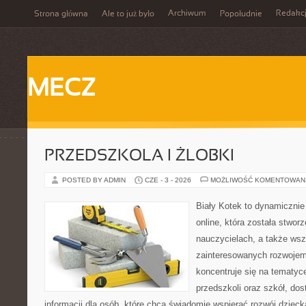
Archiwum
Redakc
Strona główna
Ale to już było
Popołudnie
MECZ
PRZEDSZKOLA I ŻLOBKI
POSTED BY ADMIN
CZE - 3 - 2026
MOŻLIWOŚĆ KOMENTOWAN
Biały Kotek to dynamicznie 
online, która została stwor
nauczycielach, a także ws
zainteresowanych rozwojem
koncentruje się na tematy
przedszkoli oraz szkół, do
informacji dla osób, które chcą świadomie wspierać rozwój dzieck