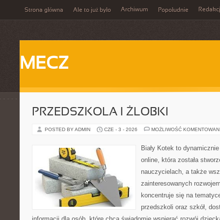
Archiwum
Redakc
Strona główna
Ale to już było
Popołudnie
MECZ
PRZEDSZKOLA I ŻLOBKI
POSTED BY ADMIN
CZE - 3 - 2026
MOŻLIWOŚĆ KOMENTOWAN
Biały Kotek to dynamicznie 
online, która została stwor
nauczycielach, a także ws
zainteresowanych rozwojem
koncentruje się na tematy
przedszkoli oraz szkół, do
informacji dla osób, które chcą świadomie wspierać rozwój dzieck