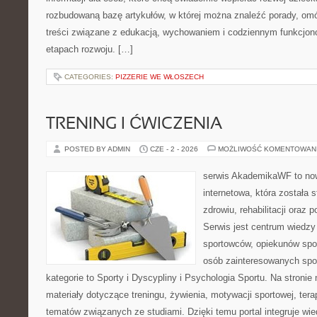
rozbudowaną bazę artykułów, w której można znaleźć porady, om
treści związane z edukacją, wychowaniem i codziennym funkcjon
etapach rozwoju. […]
CATEGORIES:
PIZZERIE WE WŁOSZECH
TRENING I ĆWICZENIA
POSTED BY ADMIN
CZE - 2 - 2026
MOŻLIWOŚĆ KOMENTOWAN
serwis AkademikaWF to no
internetowa, która została 
zdrowiu, rehabilitacji oraz 
Serwis jest centrum wiedzy 
sportowców, opiekunów spo
osób zainteresowanych spo
kategorie to Sporty i Dyscypliny i Psychologia Sportu. Na stron
materiały dotyczące treningu, żywienia, motywacji sportowej, terap
tematów związanych ze studiami. Dzięki temu portal integruje wi