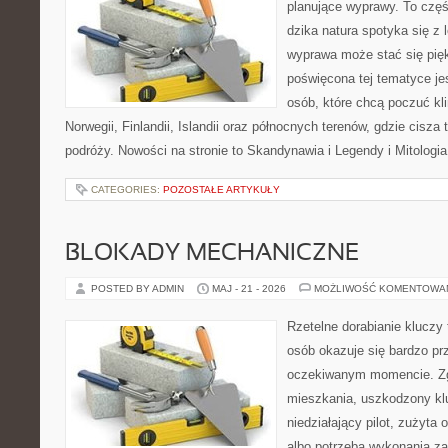
planujące wyprawy. To czę
dzika natura spotyka się z 
wyprawa może stać się pi
poświęcona tej tematyce jes
osób, które chcą poczuć kli
Norwegii, Finlandii, Islandii oraz północnych terenów, gdzie cisza
podróży. Nowości na stronie to Skandynawia i Legendy i Mitologia
CATEGORIES:
POZOSTAŁE ARTYKUŁY
BLOKADY MECHANICZNE
POSTED BY ADMIN
MAJ - 21 - 2026
MOŻLIWOŚĆ KOMENTOWA
Rzetelne dorabianie kluczy 
osób okazuje się bardzo pr
oczekiwanym momencie. Zg
mieszkania, uszkodzony k
niedziałający pilot, zużyt
albo potrzeba wykonania z