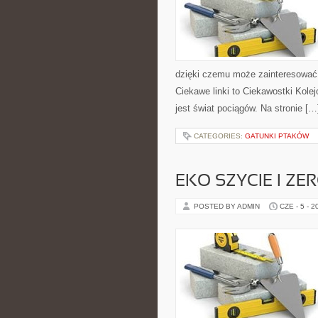
dzięki czemu może zainteresować 
Ciekawe linki to Ciekawostki Kole
jest świat pociągów. Na stronie […
CATEGORIES:
GATUNKI PTAKÓW
EKO SZYCIE I ZE
POSTED BY ADMIN
CZE - 5 - 2