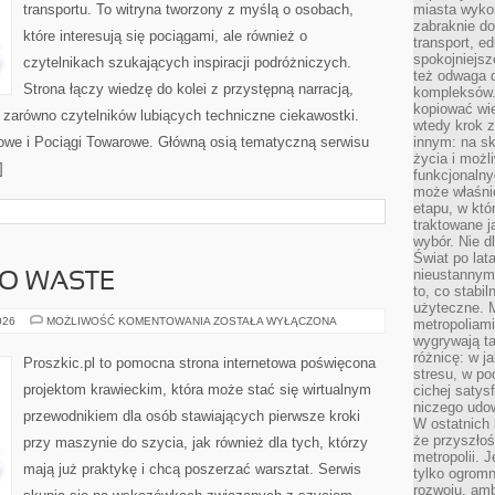
transportu. To witryna tworzony z myślą o osobach,
miasta wyko
zabraknie do
które interesują się pociągami, ale również o
transport, e
spokojniejsz
czytelnikach szukających inspiracji podróżniczych.
też odwaga 
Strona łączy wiedzę do kolei z przystępną narracją,
kompleksów.
kopiować wie
zarówno czytelników lubiących techniczne ciekawostki.
wtedy krok z
jowe i Pociągi Towarowe. Główną osią tematyczną serwisu
innym: na ska
życia i możl
]
funkcjonalny
może właśni
etapu, w któ
traktowane j
wybór. Nie d
Świat po lat
nieustannym
RO WASTE
to, co stabi
użyteczne. 
EKO
026
MOŻLIWOŚĆ KOMENTOWANIA
ZOSTAŁA WYŁĄCZONA
metropoliami
SZYCIE
wygrywają t
I
różnicę: w j
ZERO
Proszkic.pl to pomocna strona internetowa poświęcona
WASTE
stresu, w po
projektom krawieckim, która może stać się wirtualnym
cichej satys
niczego udo
przewodnikiem dla osób stawiających pierwsze kroki
W ostatnich 
że przyszłoś
przy maszynie do szycia, jak również dla tych, którzy
metropolii. 
mają już praktykę i chcą poszerzać warsztat. Serwis
tylko ogromn
rozwoju, amb