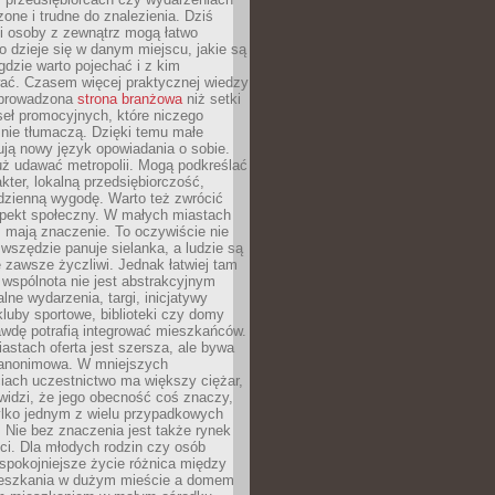
zone i trudne do znalezienia. Dziś
i osoby z zewnątrz mogą łatwo
o dzieje się w danym miejscu, jakie są
gdzie warto pojechać i z kim
ać. Czasem więcej praktycznej wiedzy
 prowadzona
strona branżowa
niż setki
eł promocyjnych, które niczego
nie tłumaczą. Dzięki temu małe
ją nowy język opowiadania o sobie.
uż udawać metropolii. Mogą podkreślać
kter, lokalną przedsiębiorczość,
odzienną wygodę. Warto też zwrócić
pekt społeczny. W małych miastach
ż mają znaczenie. To oczywiście nie
wszędzie panuje sielanka, a ludzie są
 zawsze życzliwi. Jednak łatwiej tam
 wspólnota nie jest abstrakcyjnym
lne wydarzenia, targi, inicjatywy
kluby sportowe, biblioteki czy domy
awdę potrafią integrować mieszkańców.
stach oferta jest szersza, ale bywa
j anonimowa. W mniejszych
iach uczestnictwo ma większy ciężar,
widzi, że jego obecność coś znaczy,
tylko jednym z wielu przypadkowych
 Nie bez znaczenia jest także rynek
ci. Dla młodych rodzin czy osób
spokojniejsze życie różnica między
eszkania w dużym mieście a domem