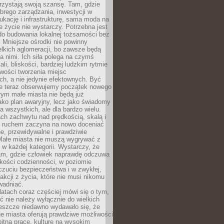
rzystają swoją szansę. Tam, gdzie
brego zarządzania, inwestycji w
dukację i infrastrukturę, sama moda na
e życie nie wystarczy. Potrzebna jest
do budowania lokalnej tożsamości bez
 Mniejsze ośrodki nie powinny
lkich aglomeracji, bo zawsze będą
a nimi. Ich siła polega na czymś
li, bliskości, bardziej ludzkim rytmie
iwości tworzenia miejsc
ch, a nie jedynie efektownych. Być
e teraz obserwujemy początek nowego
rym małe miasta nie będą już
ako plan awaryjny, lecz jako świadomy
la wszystkich, ale dla bardzo wielu.
ach zachwytu nad prędkością, skalą i
 ruchem zaczyna na nowo doceniać
lne, przewidywalne i prawdziwie
Małe miasta nie muszą wygrywać z
 w każdej kategorii. Wystarczy, że
am, gdzie człowiek naprawdę odczuwa
akości codzienności, w poziomie
czuciu bezpieczeństwa i w zwykłej,
fakcji z życia, które nie musi nikomu
wadniać.
latach coraz częściej mówi się o tym,
ć nie należy wyłącznie do wielkich
Jeszcze niedawno wydawało się, że
e miasta oferują prawdziwe możliwości
itną pracę, kulturę na wysokim