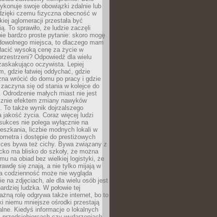
ykonuje swoje obowiązki zdalnie lub
dzięki czemu fizyczna obecność w
kiej aglomeracji przestała być
ą. To sprawiło, że ludzie zaczęli
ie bardzo proste pytanie: skoro mogę
dowolnego miejsca, to dlaczego mam
łacić wysoką cenę za życie w
przestrzeni? Odpowiedź dla wielu
zaskakująco oczywista. Lepiej
, gdzie łatwiej oddychać, gdzie
na wrócić do domu po pracy i gdzie
zaczyna się od stania w kolejce do
 Odrodzenie małych miast nie jest
cznie efektem zmiany nawyków
 To także wynik dojrzalszego
a jakość życia. Coraz więcej ludzi
sukces nie polega wyłącznie na
eszkania, liczbie modnych lokali w
lometra i dostępie do prestiżowych
kces bywa też cichy. Bywa związany z
cko ma blisko do szkoły, że można
mu na obiad bez wielkiej logistyki, że
rawdę się znają, a nie tylko mijają w
ka codzienność może nie wygląda
ie na zdjęciach, ale dla wielu osób jest
ardziej ludzka. W połowie tej
żną rolę odgrywa także internet, bo to
ki niemu mniejsze ośrodki przestają
alne. Kiedyś informacje o lokalnych
, przedsiębiorcach czy wydarzeniach