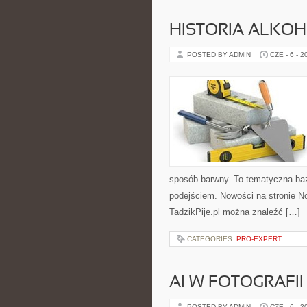
HISTORIA ALKO
POSTED BY ADMIN
CZE - 6 - 2
sposób barwny. To tematyczna baz
podejściem. Nowości na stronie No
TadzikPije.pl można znaleźć […]
CATEGORIES:
PRO-EXPERT
AI W FOTOGRAFII 
POSTED BY ADMIN
CZE - 6 - 2