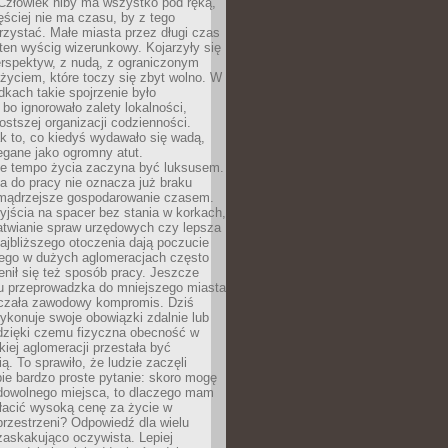
 Człowiek niby ma wszystko pod ręką,
ęściej nie ma czasu, by z tego
zystać. Małe miasta przez długi czas
ten wyścig wizerunkowy. Kojarzyły się
erspektyw, z nudą, z ograniczonym
życiem, które toczy się zbyt wolno. W
dkach takie spojrzenie było
bo ignorowało zalety lokalności,
rostszej organizacji codzienności.
ak to, co kiedyś wydawało się wadą,
egane jako ogromny atut.
ze tempo życia zaczyna być luksusem.
a do pracy nie oznacza już braku
e mądrzejsze gospodarowanie czasem.
jścia na spacer bez stania w korkach,
atwianie spraw urzędowych czy lepsza
jbliższego otoczenia dają poczucie
órego w dużych aglomeracjach często
enił się też sposób pracy. Jeszcze
mu przeprowadzka do mniejszego miasta
czała zawodowy kompromis. Dziś
ykonuje swoje obowiązki zdalnie lub
dzięki czemu fizyczna obecność w
kiej aglomeracji przestała być
ą. To sprawiło, że ludzie zaczęli
ie bardzo proste pytanie: skoro mogę
dowolnego miejsca, to dlaczego mam
łacić wysoką cenę za życie w
przestrzeni? Odpowiedź dla wielu
zaskakująco oczywista. Lepiej