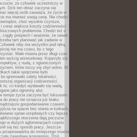
oczucie, że człowiek uczestniczy w
m. Dziś ten obraz zaczyna się
oraz więcej osób zauważa, że życie w
ie ma również swoją cenę. Nie chodzi
pieniądze, choć wysokie czynsze,
i i coraz większe koszty codzienności
 kluczowych problemów. Chodzi też o
, ciągły pośpiech i wrażenie, że nawet
trzeba tam planować jak zadanie w
 Człowiek niby ma wszystko pod ręką,
ęściej nie ma czasu, by z tego
zystać. Małe miasta przez długi czas
ten wyścig wizerunkowy. Kojarzyły się
erspektyw, z nudą, z ograniczonym
życiem, które toczy się zbyt wolno. W
dkach takie spojrzenie było
bo ignorowało zalety lokalności,
rostszej organizacji codzienności.
ak to, co kiedyś wydawało się wadą,
egane jako ogromny atut.
ze tempo życia zaczyna być luksusem.
a do pracy nie oznacza już braku
e mądrzejsze gospodarowanie czasem.
jścia na spacer bez stania w korkach,
atwianie spraw urzędowych czy lepsza
jbliższego otoczenia dają poczucie
órego w dużych aglomeracjach często
enił się też sposób pracy. Jeszcze
mu przeprowadzka do mniejszego miasta
czała zawodowy kompromis. Dziś