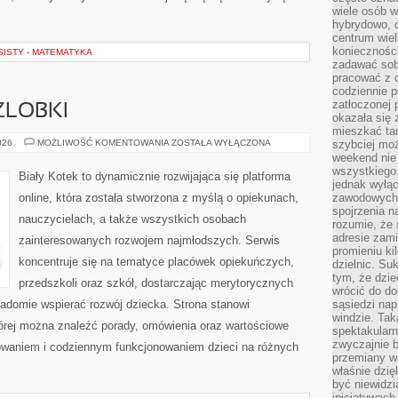
wiele osób w
hybrydowo, 
centrum wiel
konieczności
ISTY - MATEMATYKA
zadawać sob
pracować z 
codziennie p
zatłoczonej 
ŻLOBKI
okazała się 
mieszkać tam
PRZEDSZKOLA
026
MOŻLIWOŚĆ KOMENTOWANIA
ZOSTAŁA WYŁĄCZONA
szybciej moż
I
weekend nie 
ŻLOBKI
wszystkiego.
Biały Kotek to dynamicznie rozwijająca się platforma
jednak wyłą
online, która została stworzona z myślą o opiekunach,
zawodowych.
spojrzenia n
nauczycielach, a także wszystkich osobach
rozumie, że 
adresie zami
zainteresowanych rozwojem najmłodszych. Serwis
promieniu ki
koncentruje się na tematyce placówek opiekuńczych,
dzielnic. Su
tym, że dzie
przedszkoli oraz szkół, dostarczając merytorycznych
wrócić do do
wiadomie wspierać rozwój dziecka. Strona stanowi
sąsiedzi nap
windzie. Ta
órej można znaleźć porady, omówienia oraz wartościowe
spektakularn
zwyczajnie b
owaniem i codziennym funkcjonowaniem dzieci na różnych
przemiany wa
właśnie dzię
być niewidzi
inicjatywach