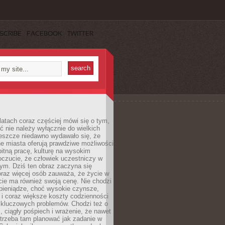
SCRIBE
FACEBOOK
TWITTER
latach coraz częściej mówi się o tym,
ć nie należy wyłącznie do wielkich
Jeszcze niedawno wydawało się, że
e miasta oferują prawdziwe możliwości
itną pracę, kulturę na wysokim
oczucie, że człowiek uczestniczy w
m. Dziś ten obraz zaczyna się
oraz więcej osób zauważa, że życie w
ie ma również swoją cenę. Nie chodzi
pieniądze, choć wysokie czynsze,
i i coraz większe koszty codzienności
 kluczowych problemów. Chodzi też o
, ciągły pośpiech i wrażenie, że nawet
trzeba tam planować jak zadanie w