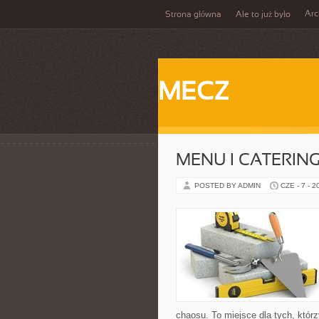
Ar
Strona główna
Ale to już było
MECZ
MENU I CATERIN
POSTED BY ADMIN
CZE - 7 - 2
chaosu. To miejsce dla tych, któ