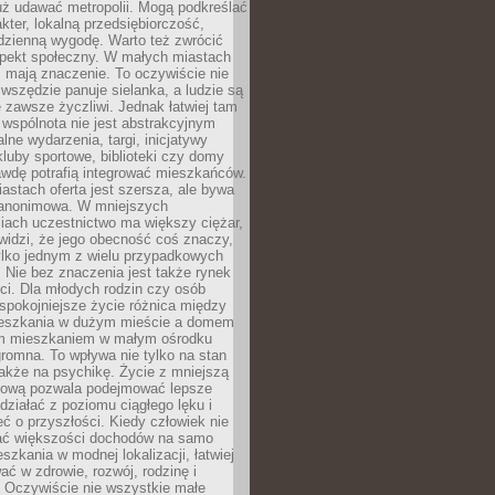
uż udawać metropolii. Mogą podkreślać
kter, lokalną przedsiębiorczość,
odzienną wygodę. Warto też zwrócić
pekt społeczny. W małych miastach
ż mają znaczenie. To oczywiście nie
wszędzie panuje sielanka, a ludzie są
 zawsze życzliwi. Jednak łatwiej tam
 wspólnota nie jest abstrakcyjnym
lne wydarzenia, targi, inicjatywy
kluby sportowe, biblioteki czy domy
awdę potrafią integrować mieszkańców.
stach oferta jest szersza, ale bywa
j anonimowa. W mniejszych
iach uczestnictwo ma większy ciężar,
widzi, że jego obecność coś znaczy,
tylko jednym z wielu przypadkowych
 Nie bez znaczenia jest także rynek
ci. Dla młodych rodzin czy osób
spokojniejsze życie różnica między
eszkania w dużym mieście a domem
m mieszkaniem w małym ośrodku
romna. To wpływa nie tylko na stan
także na psychikę. Życie z mniejszą
nsową pozwala podejmować lepsze
 działać z poziomu ciągłego lęku i
eć o przyszłości. Kiedy człowiek nie
ć większości dochodów na samo
szkania w modnej lokalizacji, łatwiej
ć w zdrowie, rozwój, rodzinę i
 Oczywiście nie wszystkie małe