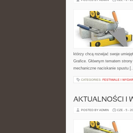
którzy chcą rozwijać swoje umiejętno
Grafice. Głównym tematem strony j
mechaniczne naciskanie spustu [
CATEGORIES:
FESTIWALE I WYDA
AKTUALNOŚCI I
POSTED BY ADMIN
CZE - 5 - 2