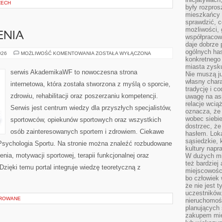
ZECH
były rozpros
mieszkańcy 
sprawdzić, c
możliwości, 
ENIA
współpracow
daje dobrze
ogólnych has
TRENING
026
MOŻLIWOŚĆ KOMENTOWANIA
ZOSTAŁA WYŁĄCZONA
I
konkretnego 
ĆWICZENIA
miasta zysku
serwis AkademikaWF to nowoczesna strona
Nie muszą j
własny chara
internetowa, która została stworzona z myślą o sporcie,
tradycję i c
zdrowiu, rehabilitacji oraz poszerzaniu kompetencji.
uwagę na as
relacje wcią
Serwis jest centrum wiedzy dla przyszłych specjalistów,
oznacza, że 
wobec siebie
sportowców, opiekunów sportowych oraz wszystkich
dostrzec, że
osób zainteresowanych sportem i zdrowiem. Ciekawe
hasłem. Loka
sąsiedzkie, 
i Psychologia Sportu. Na stronie można znaleźć rozbudowane
kultury napr
enia, motywacji sportowej, terapii funkcjonalnej oraz
W dużych mia
też bardzie
zięki temu portal integruje wiedzę teoretyczną z
miejscowośc
bo człowiek 
że nie jest 
uczestników.
OROWANE
nieruchomoś
planujących 
zakupem mi