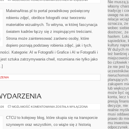
Nie muszą j
W
własny chara
FOTOGRAFII
I
tradycję i c
MalwinaAtras.pl to portal poradnikowy poświęcony
GRAFICE
uwagę na as
robieniu zdjęć, obróbce fotografii oraz tworzeniu
relacje wcią
oznacza, że 
materiałów wizualnych. To witryna, w której fascynacja
wobec siebie
światem kadrów łączy się z inspirującymi treściami.
dostrzec, że
hasłem. Loka
Strona może zainteresować zarówno osoby, które
sąsiedzkie, 
kultury napr
dopiero poznają podstawy robienia zdjęć, jak i tych,
W dużych mia
ści. Kategorie: AI w Fotografii i Grafice i AI w Fotografii i
też bardzie
miejscowośc
est sztuka zatrzymywania chwil, rozumiana nie tylko jako
bo człowiek 
…]
że nie jest 
uczestników.
nieruchomoś
RZENIA
planujących 
zakupem mi
lub większy
może być og
 WYDARZENIA
konta, lecz 
presją fina
decyzje, nie
AKTUALNOŚCI
026
MOŻLIWOŚĆ KOMENTOWANIA
ZOSTAŁA WYŁĄCZONA
realnie myśl
I
WYDARZENIA
musi oddawa
CTCU to kolejowy blog, które skupia się na transporcie
prawo do mie
mu inwestowa
szynowym oraz wszystkim, co wiąże się z historią
odpoczynek.