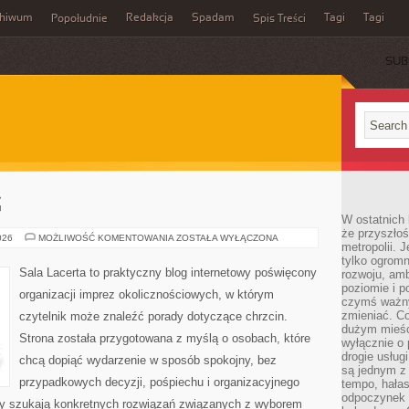
chiwum
Redakcja
Spadam
Tagi
Tagi
Popołudnie
Spis Treści
SUB
G
W ostatnich 
że przyszłoś
MENU
026
MOŻLIWOŚĆ KOMENTOWANIA
ZOSTAŁA WYŁĄCZONA
metropolii. 
I
CATERING
tylko ogromn
Sala Lacerta to praktyczny blog internetowy poświęcony
rozwoju, amb
poziomie i p
organizacji imprez okolicznościowych, w którym
czymś ważny
zmieniać. C
czytelnik może znaleźć porady dotyczące chrzcin.
dużym mieśc
Strona została przygotowana z myślą o osobach, które
wyłącznie o 
drogie usług
chcą dopiąć wydarzenie w sposób spokojny, bez
są jednym z
przypadkowych decyzji, pośpiechu i organizacyjnego
tempo, hałas
odpoczynek 
rzy szukają konkretnych rozwiązań związanych z wyborem