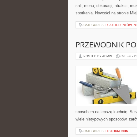
sali, menu, dekoracji, atrakcji, m
spotkania. Nowości na stronie Mie
CATEGORIES:
DLA STUDENTÓW IN
PRZEWODNIK PO
POSTED BY ADMIN
CZE - 6 - 2
sposobem na lepszą kuchnię. Ser
wiele nietypowych sposobów, zarów
CATEGORIES:
HISTORIA CHIN