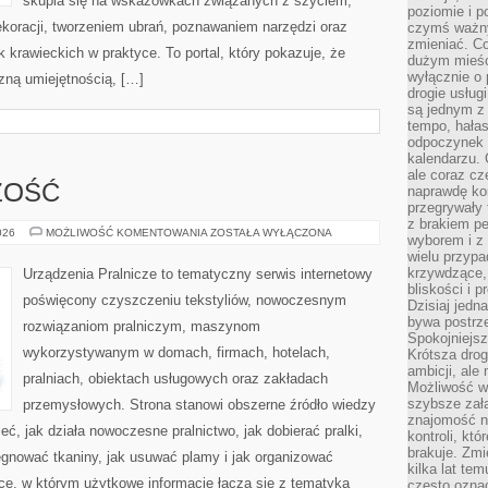
skupia się na wskazówkach związanych z szyciem,
poziomie i p
oracji, tworzeniem ubrań, poznawaniem narzędzi oraz
czymś ważny
zmieniać. C
krawieckich w praktyce. To portal, który pokazuje, że
dużym mieśc
wyłącznie o 
zną umiejętnością, […]
drogie usług
są jednym z
tempo, hałas
odpoczynek 
kalendarzu.
ale coraz cz
ŻOŚĆ
naprawdę kor
przegrywały 
z brakiem p
ZAPACHY
026
MOŻLIWOŚĆ KOMENTOWANIA
ZOSTAŁA WYŁĄCZONA
wyborem i z 
I
wielu przypa
ŚWIEŻOŚĆ
krzywdzące, 
Urządzenia Pralnicze to tematyczny serwis internetowy
bliskości i p
poświęcony czyszczeniu tekstyliów, nowoczesnym
Dzisiaj jedn
bywa postrz
rozwiązaniom pralniczym, maszynom
Spokojniejs
wykorzystywanym w domach, firmach, hotelach,
Krótsza drog
ambicji, al
pralniach, obiektach usługowych oraz zakładach
Możliwość wy
szybsze zał
przemysłowych. Strona stanowi obszerne źródło wiedzy
znajomość na
eć, jak działa nowoczesne pralnictwo, jak dobierać pralki,
kontroli, kt
brakuje. Zmi
lęgnować tkaniny, jak usuwać plamy i jak organizować
kilka lat te
ce, w którym użytkowe informacje łączą się z tematyką
często ozna