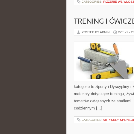
CATEGORIES:
PIZZERIE WE WŁOS
TRENING I ĆWICZ
POSTED BY ADMIN
CZE - 2 - 2
kategorie to Sporty i Dyscypliny 
materiały dotyczące treningu, żywi
tematów związanych ze studiami. D
codziennym […]
CATEGORIES:
ARTYKUŁY SPONS