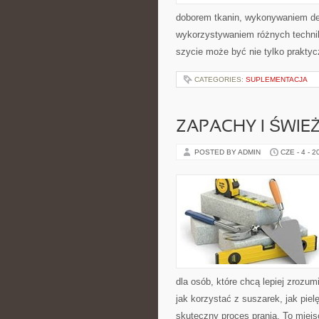
doborem tkanin, wykonywaniem dek
wykorzystywaniem różnych technik 
szycie może być nie tylko praktyc
CATEGORIES:
SUPLEMENTACJA
ZAPACHY I ŚWIE
POSTED BY ADMIN
CZE - 4 - 2
dla osób, które chcą lepiej zrozumi
jak korzystać z suszarek, jak pie
skuteczny proces prania. To miejs