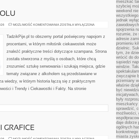
mieszkać tam
szybciej moż
weekend nie 
HOLU
wszystkiego.
jednak wyłą
zawodowych.
HISTORIA
026
MOŻLIWOŚĆ KOMENTOWANIA
ZOSTAŁA WYŁĄCZONA
ALKOHOLU
spojrzenia n
rozumie, że 
TadzikPije.pl to obszerny portal poświęcony napojom z
adresie zami
promieniu ki
procentami, w którym miłośnik ciekawostek może
dzielnic. Su
znaleźć praktyczne treści dotyczące szampana. Strona
tym, że dzie
wrócić do do
została stworzona z myślą o osobach, które chcą
sąsiedzi nap
zrozumieć sztukę serwowania i szukają miejsca, gdzie
windzie. Ta
spektakularn
tematy związane z alkoholem są przedstawiane w
zwyczajnie b
przemiany wa
a wiedzy, w którym historia łączą się z praktycznym
właśnie dzię
wości i Trendy i Ciekawostki i Fakty. Na stronie
być niewidzi
inicjatywach
były rozpros
mieszkańcy 
sprawdzić, c
możliwości, 
współpracow
daje dobrze
I GRAFICE
ogólnych has
konkretnego 
miasta zysku
AI
026
MOŻLIWOŚĆ KOMENTOWANIA
ZOSTAŁA WYŁĄCZONA