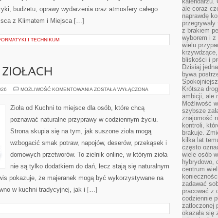
kalendarzu.
ale coraz cz
uzyki, budżetu, oprawy wydarzenia oraz atmosfery całego
naprawdę kor
jsca z Klimatem i Miejsca […]
przegrywały 
z brakiem p
wyborem i z 
FORMATYKI I TECHNIKUM
wielu przypa
krzywdzące, 
bliskości i p
Dzisiaj jedn
 ZIOŁACH
bywa postrz
Spokojniejs
Krótsza drog
PRZEWODNIK
026
MOŻLIWOŚĆ KOMENTOWANIA
ZOSTAŁA WYŁĄCZONA
PO
ambicji, al
ZIOŁACH
Możliwość wy
Zioła od Kuchni to miejsce dla osób, które chcą
szybsze zał
znajomość na
poznawać naturalne przyprawy w codziennym życiu.
kontroli, kt
Strona skupia się na tym, jak suszone zioła mogą
brakuje. Zmi
kilka lat te
wzbogacić smak potraw, napojów, deserów, przekąsek i
często ozna
domowych przetworów. To zielnik online, w którym zioła
wiele osób w
hybrydowo, 
nie są tylko dodatkiem do dań, lecz stają się naturalnym
centrum wiel
konieczności
wis pokazuje, że majeranek mogą być wykorzystywane na
zadawać sob
no w kuchni tradycyjnej, jak i […]
pracować z 
codziennie p
zatłoczonej 
okazała się 