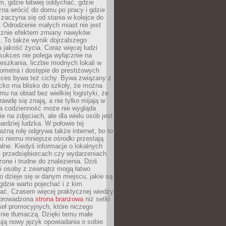
, gdzie łatwiej oddychać, gdzie
na wrócić do domu po pracy i gdzie
zaczyna się od stania w kolejce do
 Odrodzenie małych miast nie jest
cznie efektem zmiany nawyków
 To także wynik dojrzalszego
a jakość życia. Coraz więcej ludzi
sukces nie polega wyłącznie na
eszkania, liczbie modnych lokali w
lometra i dostępie do prestiżowych
kces bywa też cichy. Bywa związany z
cko ma blisko do szkoły, że można
mu na obiad bez wielkiej logistyki, że
rawdę się znają, a nie tylko mijają w
ka codzienność może nie wygląda
ie na zdjęciach, ale dla wielu osób jest
ardziej ludzka. W połowie tej
żną rolę odgrywa także internet, bo to
ki niemu mniejsze ośrodki przestają
alne. Kiedyś informacje o lokalnych
, przedsiębiorcach czy wydarzeniach
zone i trudne do znalezienia. Dziś
i osoby z zewnątrz mogą łatwo
o dzieje się w danym miejscu, jakie są
gdzie warto pojechać i z kim
ać. Czasem więcej praktycznej wiedzy
 prowadzona
strona branżowa
niż setki
eł promocyjnych, które niczego
nie tłumaczą. Dzięki temu małe
ją nowy język opowiadania o sobie.