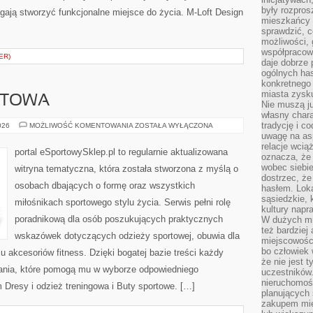
były rozpros
ają stworzyć funkcjonalne miejsce do życia. M-Loft Design
mieszkańcy 
sprawdzić, c
możliwości, 
współpracow
ER)
daje dobrze
ogólnych has
konkretnego 
miasta zysku
RTOWA
Nie muszą j
własny chara
tradycję i c
EKO
026
MOŻLIWOŚĆ KOMENTOWANIA
ZOSTAŁA WYŁĄCZONA
MODA
uwagę na as
SPORTOWA
relacje wcią
portal eSportowySklep.pl to regularnie aktualizowana
oznacza, że 
wobec siebie
witryna tematyczna, która została stworzona z myślą o
dostrzec, że
osobach dbających o formę oraz wszystkich
hasłem. Loka
sąsiedzkie, 
miłośnikach sportowego stylu życia. Serwis pełni rolę
kultury napr
poradnikową dla osób poszukujących praktycznych
W dużych mia
też bardzie
wskazówek dotyczących odzieży sportowej, obuwia dla
miejscowośc
bo człowiek 
u akcesoriów fitness. Dzięki bogatej bazie treści każdy
że nie jest 
ania, które pomogą mu w wyborze odpowiedniego
uczestników.
nieruchomoś
Dresy i odzież treningowa i Buty sportowe. […]
planujących 
zakupem mi