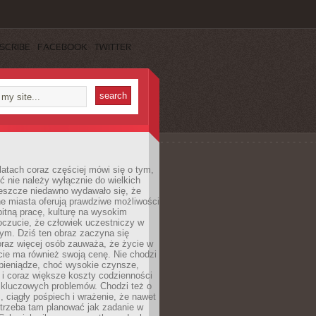
SCRIBE
FACEBOOK
TWITTER
latach coraz częściej mówi się o tym,
ć nie należy wyłącznie do wielkich
Jeszcze niedawno wydawało się, że
e miasta oferują prawdziwe możliwości
itną pracę, kulturę na wysokim
oczucie, że człowiek uczestniczy w
m. Dziś ten obraz zaczyna się
oraz więcej osób zauważa, że życie w
ie ma również swoją cenę. Nie chodzi
pieniądze, choć wysokie czynsze,
i i coraz większe koszty codzienności
 kluczowych problemów. Chodzi też o
, ciągły pośpiech i wrażenie, że nawet
trzeba tam planować jak zadanie w