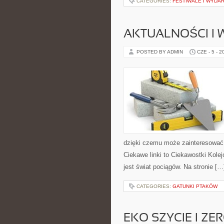
CATEGORIES:
FESTIWALE I WYDA
AKTUALNOŚCI I
POSTED BY ADMIN
CZE - 5 - 2
dzięki czemu może zainteresować 
Ciekawe linki to Ciekawostki Kole
jest świat pociągów. Na stronie […
CATEGORIES:
GATUNKI PTAKÓW
EKO SZYCIE I ZE