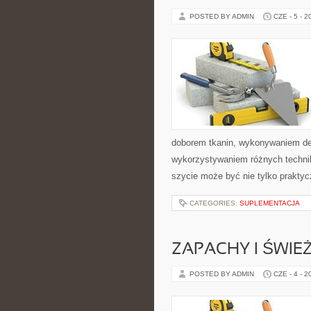
POSTED BY ADMIN
CZE - 5 - 2
doborem tkanin, wykonywaniem dek
wykorzystywaniem różnych technik 
szycie może być nie tylko praktyc
CATEGORIES:
SUPLEMENTACJA
ZAPACHY I ŚWIE
POSTED BY ADMIN
CZE - 4 - 2