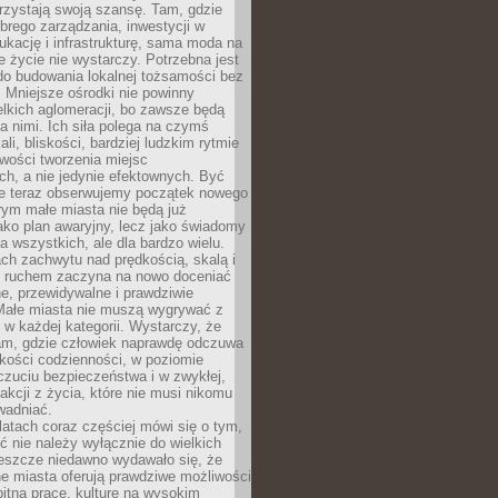
rzystają swoją szansę. Tam, gdzie
brego zarządzania, inwestycji w
dukację i infrastrukturę, sama moda na
e życie nie wystarczy. Potrzebna jest
do budowania lokalnej tożsamości bez
 Mniejsze ośrodki nie powinny
lkich aglomeracji, bo zawsze będą
a nimi. Ich siła polega na czymś
li, bliskości, bardziej ludzkim rytmie
iwości tworzenia miejsc
ch, a nie jedynie efektownych. Być
e teraz obserwujemy początek nowego
rym małe miasta nie będą już
ako plan awaryjny, lecz jako świadomy
la wszystkich, ale dla bardzo wielu.
ach zachwytu nad prędkością, skalą i
 ruchem zaczyna na nowo doceniać
lne, przewidywalne i prawdziwie
Małe miasta nie muszą wygrywać z
 w każdej kategorii. Wystarczy, że
am, gdzie człowiek naprawdę odczuwa
akości codzienności, w poziomie
czuciu bezpieczeństwa i w zwykłej,
fakcji z życia, które nie musi nikomu
wadniać.
latach coraz częściej mówi się o tym,
ć nie należy wyłącznie do wielkich
Jeszcze niedawno wydawało się, że
e miasta oferują prawdziwe możliwości
itną pracę, kulturę na wysokim