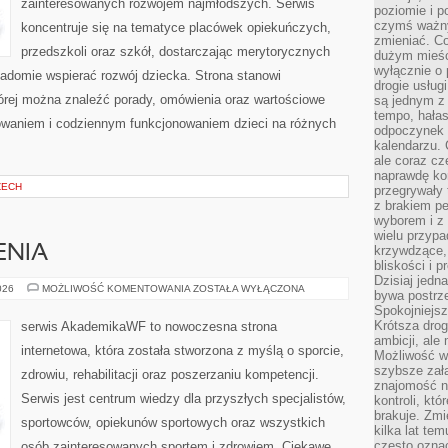
zainteresowanych rozwojem najmłodszych. Serwis
poziomie i p
czymś ważny
koncentruje się na tematyce placówek opiekuńczych,
zmieniać. C
przedszkoli oraz szkół, dostarczając merytorycznych
dużym mieśc
wyłącznie o 
wiadomie wspierać rozwój dziecka. Strona stanowi
drogie usług
órej można znaleźć porady, omówienia oraz wartościowe
są jednym z
tempo, hałas
owaniem i codziennym funkcjonowaniem dzieci na różnych
odpoczynek 
kalendarzu.
ale coraz cz
naprawdę kor
ZECH
przegrywały 
z brakiem p
wyborem i z 
wielu przypa
ENIA
krzywdzące, 
bliskości i p
Dzisiaj jedn
TRENING
026
MOŻLIWOŚĆ KOMENTOWANIA
ZOSTAŁA WYŁĄCZONA
bywa postrz
I
Spokojniejs
ĆWICZENIA
Krótsza drog
serwis AkademikaWF to nowoczesna strona
ambicji, al
internetowa, która została stworzona z myślą o sporcie,
Możliwość wy
szybsze zał
zdrowiu, rehabilitacji oraz poszerzaniu kompetencji.
znajomość na
Serwis jest centrum wiedzy dla przyszłych specjalistów,
kontroli, kt
brakuje. Zmi
sportowców, opiekunów sportowych oraz wszystkich
kilka lat te
często ozna
osób zainteresowanych sportem i zdrowiem. Ciekawe