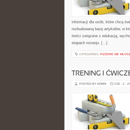
informacji dla osób, które chcą ś
rozbudowaną bazę artykułów, w kt
treści związane z edukacją, wych
etapach rozwoju. […]
CATEGORIES:
PIZZERIE WE WŁOS
TRENING I ĆWICZ
POSTED BY ADMIN
CZE - 2 - 2