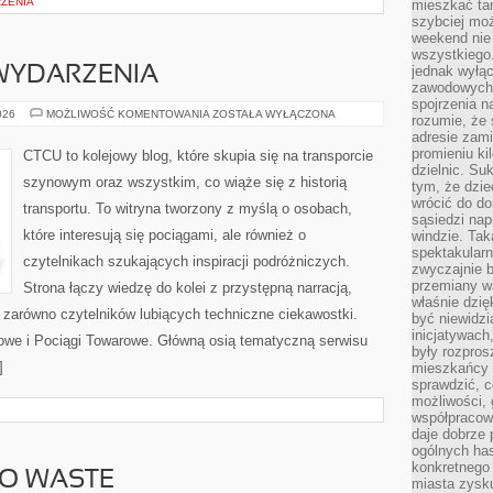
RZENIA
mieszkać tam
szybciej moż
weekend nie 
wszystkiego.
jednak wyłą
 WYDARZENIA
zawodowych.
spojrzenia n
AKTUALNOŚCI
026
MOŻLIWOŚĆ KOMENTOWANIA
ZOSTAŁA WYŁĄCZONA
rozumie, że 
I
adresie zami
WYDARZENIA
promieniu ki
CTCU to kolejowy blog, które skupia się na transporcie
dzielnic. Su
szynowym oraz wszystkim, co wiąże się z historią
tym, że dzie
wrócić do do
transportu. To witryna tworzony z myślą o osobach,
sąsiedzi nap
które interesują się pociągami, ale również o
windzie. Ta
spektakularn
czytelnikach szukających inspiracji podróżniczych.
zwyczajnie b
przemiany wa
Strona łączy wiedzę do kolei z przystępną narracją,
właśnie dzię
zarówno czytelników lubiących techniczne ciekawostki.
być niewidzi
inicjatywach
jowe i Pociągi Towarowe. Główną osią tematyczną serwisu
były rozpros
]
mieszkańcy 
sprawdzić, c
możliwości, 
współpracow
daje dobrze
ogólnych has
konkretnego 
RO WASTE
miasta zysku