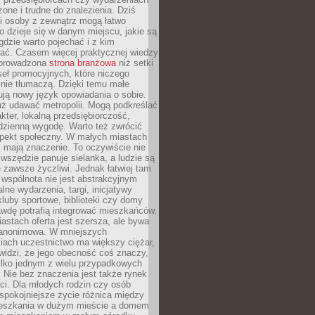
zone i trudne do znalezienia. Dziś
i osoby z zewnątrz mogą łatwo
o dzieje się w danym miejscu, jakie są
gdzie warto pojechać i z kim
ać. Czasem więcej praktycznej wiedzy
 prowadzona
strona branżowa
niż setki
eł promocyjnych, które niczego
nie tłumaczą. Dzięki temu małe
ją nowy język opowiadania o sobie.
uż udawać metropolii. Mogą podkreślać
kter, lokalną przedsiębiorczość,
odzienną wygodę. Warto też zwrócić
pekt społeczny. W małych miastach
ż mają znaczenie. To oczywiście nie
wszędzie panuje sielanka, a ludzie są
 zawsze życzliwi. Jednak łatwiej tam
 wspólnota nie jest abstrakcyjnym
lne wydarzenia, targi, inicjatywy
kluby sportowe, biblioteki czy domy
awdę potrafią integrować mieszkańców.
stach oferta jest szersza, ale bywa
j anonimowa. W mniejszych
iach uczestnictwo ma większy ciężar,
widzi, że jego obecność coś znaczy,
tylko jednym z wielu przypadkowych
 Nie bez znaczenia jest także rynek
ci. Dla młodych rodzin czy osób
spokojniejsze życie różnica między
eszkania w dużym mieście a domem