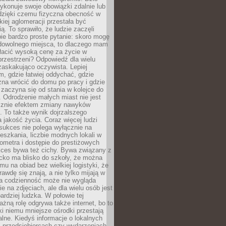
ykonuje swoje obowiązki zdalnie lub
dzięki czemu fizyczna obecność w
kiej aglomeracji przestała być
ą. To sprawiło, że ludzie zaczęli
ie bardzo proste pytanie: skoro mogę
dowolnego miejsca, to dlaczego mam
łacić wysoką cenę za życie w
przestrzeni? Odpowiedź dla wielu
zaskakująco oczywista. Lepiej
, gdzie łatwiej oddychać, gdzie
na wrócić do domu po pracy i gdzie
zaczyna się od stania w kolejce do
 Odrodzenie małych miast nie jest
cznie efektem zmiany nawyków
 To także wynik dojrzalszego
a jakość życia. Coraz więcej ludzi
sukces nie polega wyłącznie na
eszkania, liczbie modnych lokali w
lometra i dostępie do prestiżowych
kces bywa też cichy. Bywa związany z
cko ma blisko do szkoły, że można
mu na obiad bez wielkiej logistyki, że
rawdę się znają, a nie tylko mijają w
ka codzienność może nie wygląda
ie na zdjęciach, ale dla wielu osób jest
ardziej ludzka. W połowie tej
żną rolę odgrywa także internet, bo to
ki niemu mniejsze ośrodki przestają
alne. Kiedyś informacje o lokalnych
, przedsiębiorcach czy wydarzeniach