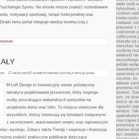
wiele osób w
i Psychologia Sportu. Na stronie można znaleźć rozbudowane
hybrydowo, 
centrum wiel
enia, motywacji sportowej, terapii funkcjonalnej oraz
konieczności
zięki temu portal integruje wiedzę teoretyczną z
zadawać sob
pracować z 
codziennie p
zatłoczonej 
okazała się 
OROWANE
mieszkać tam
szybciej moż
weekend nie 
wszystkiego.
IAŁY
jednak wyłą
zawodowych.
KOLORY
026
MOŻLIWOŚĆ KOMENTOWANIA
ZOSTAŁA WYŁĄCZONA
spojrzenia n
I
rozumie, że 
MATERIAŁY
adresie zami
M-Loft Design to innowacyjny serwis poświęcony
promieniu ki
tematyce projektowania przestrzeni, który inspiruje
dzielnic. Su
tym, że dzie
osoby poszukujące niebanalnych pomysłów na
wrócić do do
sąsiedzi nap
urządzenie domu oraz loftu. To miejsce stworzone dla
windzie. Ta
wszystkich, którzy interesują się tematami związanymi
spektakularn
zwyczajnie b
z wzornictwem, aranżowaniem wnętrz oraz najnowszymi
przemiany wa
ia i wystroju. Zobacz także Trendy i inspiracje i Aranżacja
właśnie dzię
być niewidzi
e można znaleźć praktyczne publikacje dotyczące
inicjatywach