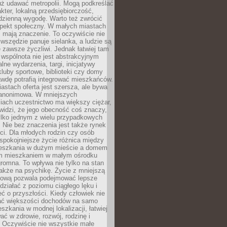
uż udawać metropolii. Mogą podkreślać
kter, lokalną przedsiębiorczość,
odzienną wygodę. Warto też zwrócić
pekt społeczny. W małych miastach
ż mają znaczenie. To oczywiście nie
wszędzie panuje sielanka, a ludzie są
 zawsze życzliwi. Jednak łatwiej tam
 wspólnota nie jest abstrakcyjnym
lne wydarzenia, targi, inicjatywy
kluby sportowe, biblioteki czy domy
awdę potrafią integrować mieszkańców.
stach oferta jest szersza, ale bywa
j anonimowa. W mniejszych
iach uczestnictwo ma większy ciężar,
widzi, że jego obecność coś znaczy,
tylko jednym z wielu przypadkowych
 Nie bez znaczenia jest także rynek
ci. Dla młodych rodzin czy osób
spokojniejsze życie różnica między
eszkania w dużym mieście a domem
m mieszkaniem w małym ośrodku
romna. To wpływa nie tylko na stan
także na psychikę. Życie z mniejszą
nsową pozwala podejmować lepsze
 działać z poziomu ciągłego lęku i
eć o przyszłości. Kiedy człowiek nie
ć większości dochodów na samo
szkania w modnej lokalizacji, łatwiej
ć w zdrowie, rozwój, rodzinę i
 Oczywiście nie wszystkie małe