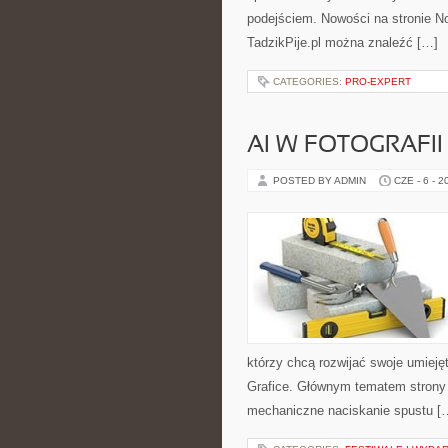
podejściem. Nowości na stronie No
TadzikPije.pl można znaleźć […]
CATEGORIES:
PRO-EXPERT
AI W FOTOGRAFII 
POSTED BY ADMIN
CZE - 6 - 2
którzy chcą rozwijać swoje umiejętno
Grafice. Głównym tematem strony j
mechaniczne naciskanie spustu [