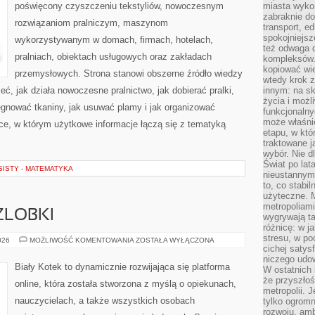
poświęcony czyszczeniu tekstyliów, nowoczesnym
miasta wyko
zabraknie do
rozwiązaniom pralniczym, maszynom
transport, e
spokojniejsz
wykorzystywanym w domach, firmach, hotelach,
też odwaga 
pralniach, obiektach usługowych oraz zakładach
kompleksów.
kopiować wie
przemysłowych. Strona stanowi obszerne źródło wiedzy
wtedy krok z
eć, jak działa nowoczesne pralnictwo, jak dobierać pralki,
innym: na ska
życia i możl
lęgnować tkaniny, jak usuwać plamy i jak organizować
funkcjonalny
może właśni
ce, w którym użytkowe informacje łączą się z tematyką
etapu, w któ
traktowane j
wybór. Nie d
Świat po lat
ISTY - MATEMATYKA
nieustannym
to, co stabi
użyteczne. 
metropoliami
ŻLOBKI
wygrywają t
różnicę: w j
stresu, w po
PRZEDSZKOLA
026
MOŻLIWOŚĆ KOMENTOWANIA
ZOSTAŁA WYŁĄCZONA
I
cichej satys
ŻLOBKI
niczego udo
Biały Kotek to dynamicznie rozwijająca się platforma
W ostatnich 
że przyszłoś
online, która została stworzona z myślą o opiekunach,
metropolii. 
nauczycielach, a także wszystkich osobach
tylko ogromn
rozwoju, amb