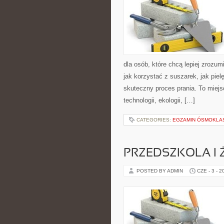
dla osób, które chcą lepiej zrozumi
jak korzystać z suszarek, jak pie
skuteczny proces prania. To miejs
technologii, ekologii, […]
CATEGORIES:
EGZAMIN ÓSMOKLAS
PRZEDSZKOLA I 
POSTED BY ADMIN
CZE - 3 - 2