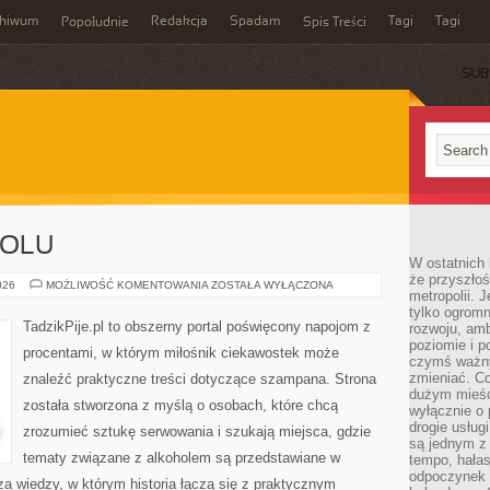
chiwum
Redakcja
Spadam
Tagi
Tagi
Popołudnie
Spis Treści
SUB
HOLU
W ostatnich 
że przyszłoś
HISTORIA
026
MOŻLIWOŚĆ KOMENTOWANIA
ZOSTAŁA WYŁĄCZONA
metropolii. 
ALKOHOLU
tylko ogromn
TadzikPije.pl to obszerny portal poświęcony napojom z
rozwoju, amb
poziomie i p
procentami, w którym miłośnik ciekawostek może
czymś ważny
zmieniać. C
znaleźć praktyczne treści dotyczące szampana. Strona
dużym mieśc
została stworzona z myślą o osobach, które chcą
wyłącznie o 
drogie usług
zrozumieć sztukę serwowania i szukają miejsca, gdzie
są jednym z
tematy związane z alkoholem są przedstawiane w
tempo, hałas
odpoczynek 
a wiedzy, w którym historia łączą się z praktycznym