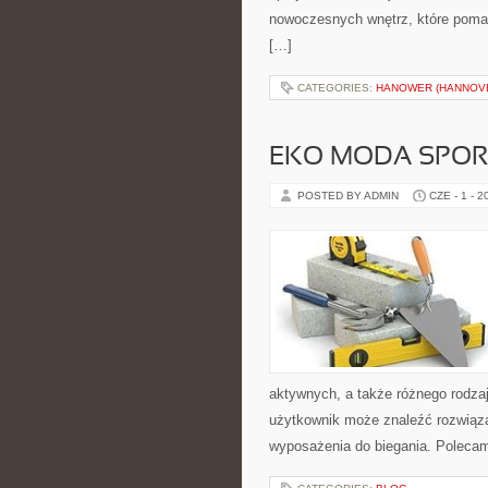
nowoczesnych wnętrz, które pomag
[…]
CATEGORIES:
HANOWER (HANNOV
EKO MODA SPO
POSTED BY ADMIN
CZE - 1 - 2
aktywnych, a także różnego rodzaj
użytkownik może znaleźć rozwiąz
wyposażenia do biegania. Polecam 