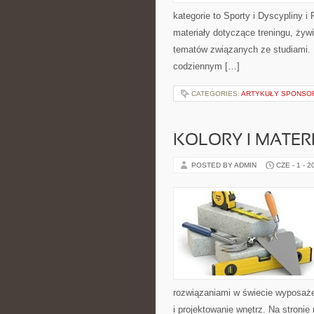
kategorie to Sporty i Dyscypliny 
materiały dotyczące treningu, żywi
tematów związanych ze studiami. D
codziennym […]
CATEGORIES:
ARTYKUŁY SPONS
KOLORY I MATER
POSTED BY ADMIN
CZE - 1 - 2
rozwiązaniami w świecie wyposażen
i projektowanie wnętrz. Na stroni