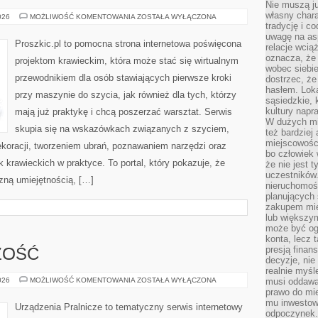
Nie muszą j
własny chara
EKO
026
MOŻLIWOŚĆ KOMENTOWANIA
ZOSTAŁA WYŁĄCZONA
SZYCIE
tradycję i c
I
uwagę na as
ZERO
Proszkic.pl to pomocna strona internetowa poświęcona
relacje wcią
WASTE
oznacza, że 
projektom krawieckim, która może stać się wirtualnym
wobec siebie
przewodnikiem dla osób stawiających pierwsze kroki
dostrzec, że
hasłem. Loka
przy maszynie do szycia, jak również dla tych, którzy
sąsiedzkie, 
kultury napr
mają już praktykę i chcą poszerzać warsztat. Serwis
W dużych mia
skupia się na wskazówkach związanych z szyciem,
też bardzie
miejscowośc
oracji, tworzeniem ubrań, poznawaniem narzędzi oraz
bo człowiek 
krawieckich w praktyce. To portal, który pokazuje, że
że nie jest 
uczestników.
zną umiejętnością, […]
nieruchomoś
planujących 
zakupem mi
lub większy
może być og
konta, lecz 
presją fina
ŻOŚĆ
decyzje, nie
realnie myśl
ZAPACHY
026
MOŻLIWOŚĆ KOMENTOWANIA
ZOSTAŁA WYŁĄCZONA
musi oddawa
I
prawo do mie
ŚWIEŻOŚĆ
mu inwestowa
Urządzenia Pralnicze to tematyczny serwis internetowy
odpoczynek.