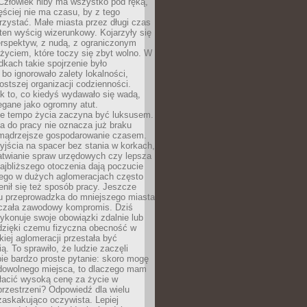
 Człowiek niby ma wszystko pod ręką,
ęściej nie ma czasu, by z tego
zystać. Małe miasta przez długi czas
ten wyścig wizerunkowy. Kojarzyły się
erspektyw, z nudą, z ograniczonym
życiem, które toczy się zbyt wolno. W
dkach takie spojrzenie było
bo ignorowało zalety lokalności,
rostszej organizacji codzienności.
ak to, co kiedyś wydawało się wadą,
egane jako ogromny atut.
ze tempo życia zaczyna być luksusem.
a do pracy nie oznacza już braku
e mądrzejsze gospodarowanie czasem.
jścia na spacer bez stania w korkach,
atwianie spraw urzędowych czy lepsza
jbliższego otoczenia dają poczucie
órego w dużych aglomeracjach często
enił się też sposób pracy. Jeszcze
mu przeprowadzka do mniejszego miasta
czała zawodowy kompromis. Dziś
ykonuje swoje obowiązki zdalnie lub
dzięki czemu fizyczna obecność w
kiej aglomeracji przestała być
ą. To sprawiło, że ludzie zaczęli
ie bardzo proste pytanie: skoro mogę
dowolnego miejsca, to dlaczego mam
łacić wysoką cenę za życie w
przestrzeni? Odpowiedź dla wielu
zaskakująco oczywista. Lepiej