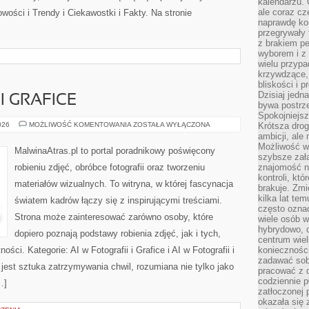
kalendarzu.
ale coraz cz
wości i Trendy i Ciekawostki i Fakty. Na stronie
naprawdę kor
przegrywały 
z brakiem p
wyborem i z 
wielu przypa
krzywdzące, 
bliskości i p
Dzisiaj jedn
I GRAFICE
bywa postrz
Spokojniejs
AI
026
MOŻLIWOŚĆ KOMENTOWANIA
ZOSTAŁA WYŁĄCZONA
Krótsza drog
W
ambicji, al
FOTOGRAFII
Możliwość wy
I
MalwinaAtras.pl to portal poradnikowy poświęcony
GRAFICE
szybsze zał
robieniu zdjęć, obróbce fotografii oraz tworzeniu
znajomość na
kontroli, kt
materiałów wizualnych. To witryna, w której fascynacja
brakuje. Zmi
kilka lat te
światem kadrów łączy się z inspirującymi treściami.
często ozna
Strona może zainteresować zarówno osoby, które
wiele osób w
hybrydowo, 
dopiero poznają podstawy robienia zdjęć, jak i tych,
centrum wiel
ści. Kategorie: AI w Fotografii i Grafice i AI w Fotografii i
konieczności
zadawać sob
est sztuka zatrzymywania chwil, rozumiana nie tylko jako
pracować z 
codziennie p
…]
zatłoczonej 
okazała się 