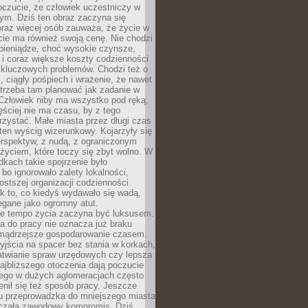
oczucie, że człowiek uczestniczy w
m. Dziś ten obraz zaczyna się
oraz więcej osób zauważa, że życie w
ie ma również swoją cenę. Nie chodzi
pieniądze, choć wysokie czynsze,
i i coraz większe koszty codzienności
 kluczowych problemów. Chodzi też o
, ciągły pośpiech i wrażenie, że nawet
trzeba tam planować jak zadanie w
 Człowiek niby ma wszystko pod ręką,
ęściej nie ma czasu, by z tego
zystać. Małe miasta przez długi czas
ten wyścig wizerunkowy. Kojarzyły się
erspektyw, z nudą, z ograniczonym
życiem, które toczy się zbyt wolno. W
dkach takie spojrzenie było
bo ignorowało zalety lokalności,
rostszej organizacji codzienności.
ak to, co kiedyś wydawało się wadą,
egane jako ogromny atut.
ze tempo życia zaczyna być luksusem.
a do pracy nie oznacza już braku
e mądrzejsze gospodarowanie czasem.
jścia na spacer bez stania w korkach,
atwianie spraw urzędowych czy lepsza
jbliższego otoczenia dają poczucie
órego w dużych aglomeracjach często
enił się też sposób pracy. Jeszcze
mu przeprowadzka do mniejszego miasta
czała zawodowy kompromis. Dziś