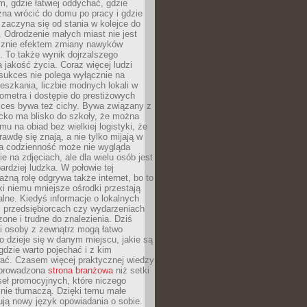
, gdzie łatwiej oddychać, gdzie
na wrócić do domu po pracy i gdzie
zaczyna się od stania w kolejce do
 Odrodzenie małych miast nie jest
cznie efektem zmiany nawyków
 To także wynik dojrzalszego
a jakość życia. Coraz więcej ludzi
sukces nie polega wyłącznie na
eszkania, liczbie modnych lokali w
lometra i dostępie do prestiżowych
kces bywa też cichy. Bywa związany z
cko ma blisko do szkoły, że można
mu na obiad bez wielkiej logistyki, że
rawdę się znają, a nie tylko mijają w
ka codzienność może nie wygląda
ie na zdjęciach, ale dla wielu osób jest
ardziej ludzka. W połowie tej
żną rolę odgrywa także internet, bo to
ki niemu mniejsze ośrodki przestają
alne. Kiedyś informacje o lokalnych
, przedsiębiorcach czy wydarzeniach
zone i trudne do znalezienia. Dziś
i osoby z zewnątrz mogą łatwo
o dzieje się w danym miejscu, jakie są
gdzie warto pojechać i z kim
ać. Czasem więcej praktycznej wiedzy
 prowadzona
strona branżowa
niż setki
eł promocyjnych, które niczego
nie tłumaczą. Dzięki temu małe
ją nowy język opowiadania o sobie.