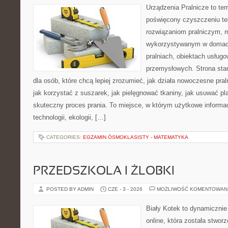
Urządzenia Pralnicze to te
poświęcony czyszczeniu t
rozwiązaniom pralniczym,
wykorzystywanym w domach,
pralniach, obiektach usług
przemysłowych. Strona sta
dla osób, które chcą lepiej zrozumieć, jak działa nowoczesne praln
jak korzystać z suszarek, jak pielęgnować tkaniny, jak usuwać pl
skuteczny proces prania. To miejsce, w którym użytkowe informac
technologii, ekologii, […]
CATEGORIES:
EGZAMIN ÓSMOKLASISTY - MATEMATYKA
PRZEDSZKOLA I ŻLOBKI
POSTED BY ADMIN
CZE - 3 - 2026
MOŻLIWOŚĆ KOMENTOWAN
Biały Kotek to dynamicznie 
online, która została stwor