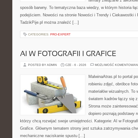
tematy związane z alkohol
sposób barwny. To tematyczna baza wiedzy, w którym historia łą
podejściem. Nowości na stronie Nowości i Trendy i Ciekawostki i 
TadzikPije.pl można znaleźć […]
CATEGORIES:
PRO-EXPERT
AI W FOTOGRAFII I GRAFICE
POSTED BY ADMIN
CZE - 6 - 2026
MOŻLIWOŚĆ KOMENTOWAN
MalwinaAtras.pl to portal 
robieniu zdjęć, obróbce foto
materiałów wizualnych. To w
światem kadrów łączy się z 
Strona może zainteresować
dopiero poznają podstawy rob
którzy chcą rozwijać swoje umiejętności. Kategorie: AI w Fotografii 
Grafice. Głównym tematem strony jest sztuka zatrzymywania chwil
mechaniczne naciskanie spustu […]