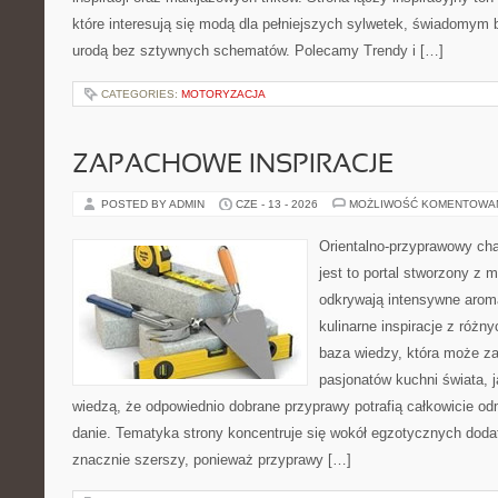
które interesują się modą dla pełniejszych sylwetek, świadomym
urodą bez sztywnych schematów. Polecamy Trendy i […]
CATEGORIES:
MOTORYZACJA
ZAPACHOWE INSPIRACJE
POSTED BY ADMIN
CZE - 13 - 2026
MOŻLIWOŚĆ KOMENTOWA
Orientalno-przyprawowy char
jest to portal stworzony z 
odkrywają intensywne aroma
kulinarne inspiracje z różny
baza wiedzy, która może z
pasjonatów kuchni świata, j
wiedzą, że odpowiednio dobrane przyprawy potrafią całkowicie od
danie. Tematyka strony koncentruje się wokół egzotycznych dodatk
znacznie szerszy, ponieważ przyprawy […]