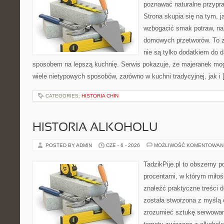
poznawać naturalne przypr
Strona skupia się na tym, 
wzbogacić smak potraw, nap
domowych przetworów. To zi
nie są tylko dodatkiem do d
sposobem na lepszą kuchnię. Serwis pokazuje, że majeranek m
wiele nietypowych sposobów, zarówno w kuchni tradycyjnej, jak i
CATEGORIES:
HISTORIA CHIN
HISTORIA ALKOHOLU
POSTED BY ADMIN
CZE - 6 - 2026
MOŻLIWOŚĆ KOMENTOWAN
TadzikPije.pl to obszerny 
procentami, w którym miło
znaleźć praktyczne treści
została stworzona z myślą 
zrozumieć sztukę serwowani