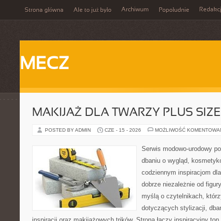
Archiwum
Redakc
Strona główna
Ale to już było
Popołudnie
MECZ
MAKIJAŻ DLA TWARZY PLUS SIZE
POSTED BY ADMIN
CZE - 15 - 2026
MOŻLIWOŚĆ KOMENTOWA
Serwis modowo-urodowy po
dbaniu o wygląd, kosmetyk
codziennym inspiracjom dla
dobrze niezależnie od figur
myślą o czytelnikach, któr
dotyczących stylizacji, dba
inspiracji oraz makijażowych trików. Strona łączy inspiracyjny to