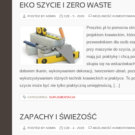
EKO SZYCIE I ZERO WASTE
POSTED BY ADMIN
CZE - 5 - 2026
MOŻLIWOŚĆ KOMENTOWAN
Proszkic.pl to pomocna str
projektom krawieckim, któr
przewodnikiem dla osób sta
przy maszynie do szycia, ja
mają już praktykę i chcą p
skupia się na wskazówkach
doborem tkanin, wykonywaniem dekoracji, tworzeniem ubrań, poz
wykorzystywaniem różnych technik krawieckich w praktyce. To por
szycie może być nie tylko praktyczną umiejętnością, […]
CATEGORIES:
SUPLEMENTACJA
ZAPACHY I ŚWIEŻOŚĆ
POSTED BY ADMIN
CZE - 4 - 2026
MOŻLIWOŚĆ KOMENTOWAN