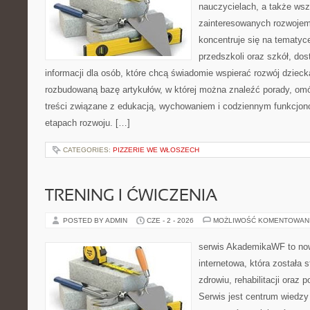
nauczycielach, a także ws
zainteresowanych rozwojem
koncentruje się na tematy
przedszkoli oraz szkół, do
informacji dla osób, które chcą świadomie wspierać rozwój dzieck
rozbudowaną bazę artykułów, w której można znaleźć porady, om
treści związane z edukacją, wychowaniem i codziennym funkcjon
etapach rozwoju. […]
CATEGORIES:
PIZZERIE WE WŁOSZECH
TRENING I ĆWICZENIA
POSTED BY ADMIN
CZE - 2 - 2026
MOŻLIWOŚĆ KOMENTOWAN
serwis AkademikaWF to no
internetowa, która została 
zdrowiu, rehabilitacji oraz 
Serwis jest centrum wiedzy 