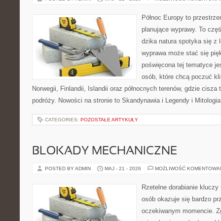
Północ Europy to przestrze
planujące wyprawy. To czę
dzika natura spotyka się z 
wyprawa może stać się pi
poświęcona tej tematyce jes
osób, które chcą poczuć kli
Norwegii, Finlandii, Islandii oraz północnych terenów, gdzie cisza
podróży. Nowości na stronie to Skandynawia i Legendy i Mitologia
CATEGORIES:
POZOSTAŁE ARTYKUŁY
BLOKADY MECHANICZNE
POSTED BY ADMIN
MAJ - 21 - 2026
MOŻLIWOŚĆ KOMENTOWA
Rzetelne dorabianie kluczy 
osób okazuje się bardzo pr
oczekiwanym momencie. Zg