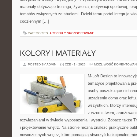
materiały dotyczące treningu, żywienia, motywacji sportowej, terap
tematów związanych ze studiami. Dzięki temu portal integruje wi
codziennym […]
CATEGORIES:
ARTYKUŁY SPONSOROWANE
KOLORY I MATERIAŁY
POSTED BY ADMIN
CZE - 1 - 2026
MOŻLIWOŚĆ KOMENTOWAN
M-Loft Design to innowacyj
tematyce projektowania prze
osoby poszukujące nieban
urządzenie domu oraz loftu
wszystkich, którzy interes
z wzornictwem, aranżowani
rozwiązaniami w świecie wyposażenia i wystroju. Zobacz także Tre
i projektowanie wnętrz. Na stronie można znaleźć praktyczne pub
nowoczesnych wnętrz, które pomagają stworzyć funkcjonalne miej