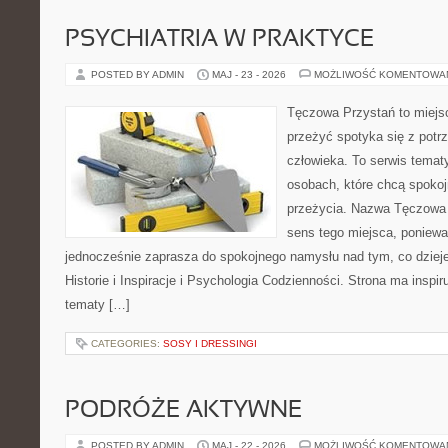
PSYCHIATRIA W PRAKTYCE
POSTED BY ADMIN
MAJ - 23 - 2026
MOŻLIWOŚĆ KOMENTOWA
Tęczowa Przystań to miejsc
przeżyć spotyka się z pot
człowieka. To serwis temat
osobach, które chcą spokoj
przeżycia. Nazwa Tęczowa 
sens tego miejsca, ponieważ
jednocześnie zaprasza do spokojnego namysłu nad tym, co dziej
Historie i Inspiracje i Psychologia Codzienności. Strona ma inspir
tematy […]
CATEGORIES:
SOSY I DRESSINGI
PODRÓŻE AKTYWNE
POSTED BY ADMIN
MAJ - 22 - 2026
MOŻLIWOŚĆ KOMENTOWA