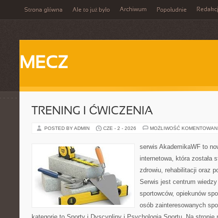
Archiwum
Redakc
Strona główna
Ale to już było
Popołudnie
MECZ
TRENING I ĆWICZENIA
POSTED BY ADMIN
CZE - 2 - 2026
MOŻLIWOŚĆ KOMENTOWAN
serwis AkademikaWF to no
internetowa, która została 
zdrowiu, rehabilitacji oraz 
Serwis jest centrum wiedzy 
sportowców, opiekunów spo
osób zainteresowanych spo
kategorie to Sporty i Dyscypliny i Psychologia Sportu. Na stron