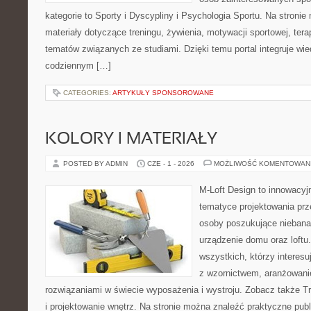
kategorie to Sporty i Dyscypliny i Psychologia Sportu. Na stron
materiały dotyczące treningu, żywienia, motywacji sportowej, terap
tematów związanych ze studiami. Dzięki temu portal integruje wi
codziennym […]
CATEGORIES:
ARTYKUŁY SPONSOROWANE
KOLORY I MATERIAŁY
POSTED BY ADMIN
CZE - 1 - 2026
MOŻLIWOŚĆ KOMENTOWAN
M-Loft Design to innowacyj
tematyce projektowania prze
osoby poszukujące nieban
urządzenie domu oraz loftu
wszystkich, którzy interes
z wzornictwem, aranżowani
rozwiązaniami w świecie wyposażenia i wystroju. Zobacz także Tre
i projektowanie wnętrz. Na stronie można znaleźć praktyczne pub