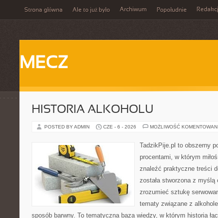
Archiwum
Redakc
Strona główna
Ale to już było
Popołudnie
MECZ
HISTORIA ALKOHOLU
POSTED BY ADMIN
CZE - 6 - 2026
MOŻLIWOŚĆ KOMENTOWAN
TadzikPije.pl to obszerny 
procentami, w którym miło
znaleźć praktyczne treści
została stworzona z myślą 
zrozumieć sztukę serwowani
tematy związane z alkohol
sposób barwny. To tematyczna baza wiedzy, w którym historia łą