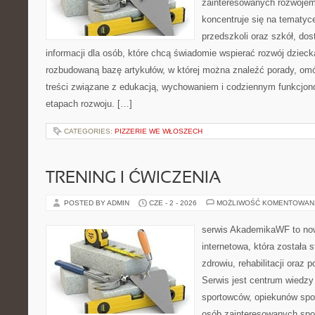
zainteresowanych rozwojem
koncentruje się na tematy
przedszkoli oraz szkół, do
informacji dla osób, które chcą świadomie wspierać rozwój dzieck
rozbudowaną bazę artykułów, w której można znaleźć porady, om
treści związane z edukacją, wychowaniem i codziennym funkcjon
etapach rozwoju. […]
CATEGORIES:
PIZZERIE WE WŁOSZECH
TRENING I ĆWICZENIA
POSTED BY ADMIN
CZE - 2 - 2026
MOŻLIWOŚĆ KOMENTOWAN
serwis AkademikaWF to no
internetowa, która została 
zdrowiu, rehabilitacji oraz 
Serwis jest centrum wiedzy 
sportowców, opiekunów spo
osób zainteresowanych spo