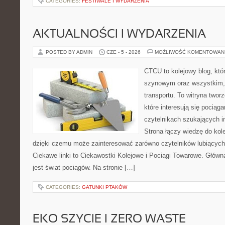
CATEGORIES:
FESTIWALE I WYDARZENIA
AKTUALNOŚCI I WYDARZENIA
POSTED BY ADMIN
CZE - 5 - 2026
MOŻLIWOŚĆ KOMENTOWAN
CTCU to kolejowy blog, któr
szynowym oraz wszystkim, c
transportu. To witryna two
które interesują się pociąga
czytelnikach szukających in
Strona łączy wiedzę do kole
dzięki czemu może zainteresować zarówno czytelników lubiących
Ciekawe linki to Ciekawostki Kolejowe i Pociągi Towarowe. Głów
jest świat pociągów. Na stronie […]
CATEGORIES:
GATUNKI PTAKÓW
EKO SZYCIE I ZERO WASTE