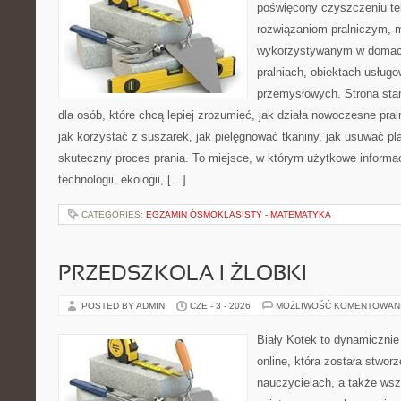
poświęcony czyszczeniu t
rozwiązaniom pralniczym,
wykorzystywanym w domach,
pralniach, obiektach usług
przemysłowych. Strona sta
dla osób, które chcą lepiej zrozumieć, jak działa nowoczesne praln
jak korzystać z suszarek, jak pielęgnować tkaniny, jak usuwać pl
skuteczny proces prania. To miejsce, w którym użytkowe informac
technologii, ekologii, […]
CATEGORIES:
EGZAMIN ÓSMOKLASISTY - MATEMATYKA
PRZEDSZKOLA I ŻLOBKI
POSTED BY ADMIN
CZE - 3 - 2026
MOŻLIWOŚĆ KOMENTOWAN
Biały Kotek to dynamicznie 
online, która została stwor
nauczycielach, a także ws