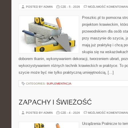
POSTED BY ADMIN
CZE - 5 - 2026
MOŻLIWOŚĆ KOMENTOWAN
Proszkic.pl to pomocna str
projektom krawieckim, któr
przewodnikiem dla osób sta
przy maszynie do szycia, ja
mają już praktykę i chcą p
skupia się na wskazówkach
doborem tkanin, wykonywaniem dekoracji, tworzeniem ubrań, poz
wykorzystywaniem różnych technik krawieckich w praktyce. To por
szycie może być nie tylko praktyczną umiejętnością, […]
CATEGORIES:
SUPLEMENTACJA
ZAPACHY I ŚWIEŻOŚĆ
POSTED BY ADMIN
CZE - 4 - 2026
MOŻLIWOŚĆ KOMENTOWAN
Urządzenia Pralnicze to te