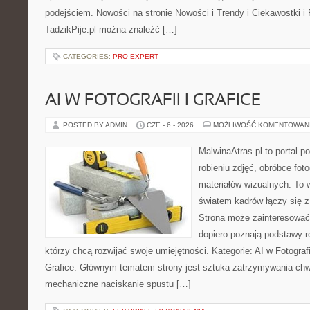
podejściem. Nowości na stronie Nowości i Trendy i Ciekawostki i 
TadzikPije.pl można znaleźć […]
CATEGORIES:
PRO-EXPERT
AI W FOTOGRAFII I GRAFICE
POSTED BY ADMIN
CZE - 6 - 2026
MOŻLIWOŚĆ KOMENTOWAN
MalwinaAtras.pl to portal 
robieniu zdjęć, obróbce foto
materiałów wizualnych. To w
światem kadrów łączy się z 
Strona może zainteresować
dopiero poznają podstawy rob
którzy chcą rozwijać swoje umiejętności. Kategorie: AI w Fotografii 
Grafice. Głównym tematem strony jest sztuka zatrzymywania chwil
mechaniczne naciskanie spustu […]