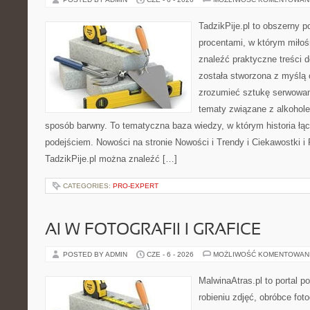
TadzikPije.pl to obszerny 
procentami, w którym miło
znaleźć praktyczne treści
została stworzona z myślą 
zrozumieć sztukę serwowani
tematy związane z alkohol
sposób barwny. To tematyczna baza wiedzy, w którym historia łą
podejściem. Nowości na stronie Nowości i Trendy i Ciekawostki i 
TadzikPije.pl można znaleźć […]
CATEGORIES:
PRO-EXPERT
AI W FOTOGRAFII I GRAFICE
POSTED BY ADMIN
CZE - 6 - 2026
MOŻLIWOŚĆ KOMENTOWAN
MalwinaAtras.pl to portal 
robieniu zdjęć, obróbce foto