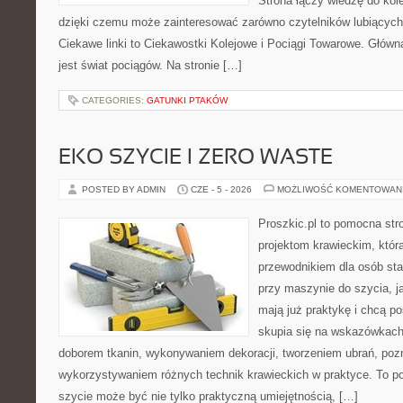
Strona łączy wiedzę do kole
dzięki czemu może zainteresować zarówno czytelników lubiących
Ciekawe linki to Ciekawostki Kolejowe i Pociągi Towarowe. Głów
jest świat pociągów. Na stronie […]
CATEGORIES:
GATUNKI PTAKÓW
EKO SZYCIE I ZERO WASTE
POSTED BY ADMIN
CZE - 5 - 2026
MOŻLIWOŚĆ KOMENTOWAN
Proszkic.pl to pomocna str
projektom krawieckim, któr
przewodnikiem dla osób sta
przy maszynie do szycia, ja
mają już praktykę i chcą p
skupia się na wskazówkach
doborem tkanin, wykonywaniem dekoracji, tworzeniem ubrań, poz
wykorzystywaniem różnych technik krawieckich w praktyce. To por
szycie może być nie tylko praktyczną umiejętnością, […]