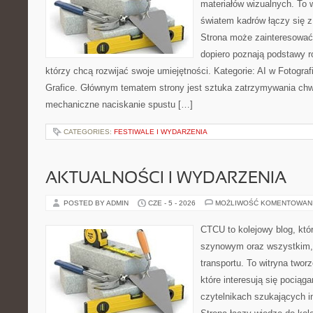
materiałów wizualnych. To w
światem kadrów łączy się z 
Strona może zainteresować
dopiero poznają podstawy rob
którzy chcą rozwijać swoje umiejętności. Kategorie: AI w Fotografii 
Grafice. Głównym tematem strony jest sztuka zatrzymywania chwil
mechaniczne naciskanie spustu […]
CATEGORIES:
FESTIWALE I WYDARZENIA
AKTUALNOŚCI I WYDARZENIA
POSTED BY ADMIN
CZE - 5 - 2026
MOŻLIWOŚĆ KOMENTOWAN
CTCU to kolejowy blog, któr
szynowym oraz wszystkim, c
transportu. To witryna two
które interesują się pociąga
czytelnikach szukających in