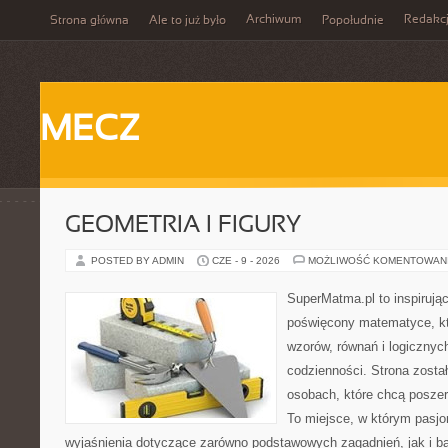
Archiwum
Redakc
Strona główna
Ale to już było
Popołudnie
MECZ
GEOMETRIA I FIGURY
POSTED BY ADMIN
CZE - 9 - 2026
MOŻLIWOŚĆ KOMENTOWAN
SuperMatma.pl to inspirując
poświęcony matematyce, któ
wzorów, równań i logicznyc
codzienności. Strona zosta
osobach, które chcą posze
To miejsce, w którym pasjo
wyjaśnienia dotyczące zarówno podstawowych zagadnień, jak i 