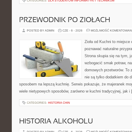
CATEGORIES:
DLA STUDENTÓW INFORMATYKI I TECHNIKUM
PRZEWODNIK PO ZIOŁACH
POSTED BY ADMIN
CZE - 6 - 2026
MOŻLIWOŚĆ KOMENTOWAN
Zioła od Kuchni to miejsce 
poznawać naturalne przypr
Strona skupia się na tym, 
wzbogacić smak potraw, nap
domowych przetworów. To zi
nie są tylko dodatkiem do d
sposobem na lepszą kuchnię. Serwis pokazuje, że majeranek m
wiele nietypowych sposobów, zarówno w kuchni tradycyjnej, jak i
CATEGORIES:
HISTORIA CHIN
HISTORIA ALKOHOLU
POSTED BY ADMIN
CZE - 6 - 2026
MOŻLIWOŚĆ KOMENTOWAN