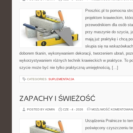
Proszkic.pl to pomocna str
projektom krawieckim, któr
przewodnikiem dla osób sta
przy maszynie do szycia, ja
mają już praktykę i chcą p
skupia się na wskazówkach
doborem tkanin, wykonywaniem dekoracji, tworzeniem ubrań, poz
wykorzystywaniem różnych technik krawieckich w praktyce. To por
szycie może być nie tylko praktyczną umiejętnością, […]
CATEGORIES:
SUPLEMENTACJA
ZAPACHY I ŚWIEŻOŚĆ
POSTED BY ADMIN
CZE - 4 - 2026
MOŻLIWOŚĆ KOMENTOWAN
Urządzenia Pralnicze to te
poświęcony czyszczeniu t