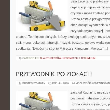
Sala Lacerta to praktyczny
organizacji imprez okolicz
czytelnik może znaleźć por
Strona została przygotowan
chcą dopiąć wydarzenie w 
przypadkowych decyzji, poś
chaosu. To miejsce dla tych, którzy szukają konkretnych rozwi
sali, menu, dekoracji, atrakcji, muzyki, budżetu, oprawy wydarze
spotkania. Nowości na stronie Miejsca z Klimatem i Miejsca […]
CATEGORIES:
DLA STUDENTÓW INFORMATYKI I TECHNIKUM
PRZEWODNIK PO ZIOŁACH
POSTED BY ADMIN
CZE - 6 - 2026
MOŻLIWOŚĆ KOMENTOWAN
Zioła od Kuchni to miejsce 
poznawać naturalne przypr
Strona skupia się na tym, 