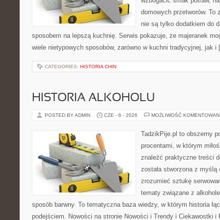
wzbogacić smak potraw, nap
domowych przetworów. To zi
nie są tylko dodatkiem do d
sposobem na lepszą kuchnię. Serwis pokazuje, że majeranek m
wiele nietypowych sposobów, zarówno w kuchni tradycyjnej, jak i
CATEGORIES:
HISTORIA CHIN
HISTORIA ALKOHOLU
POSTED BY ADMIN
CZE - 6 - 2026
MOŻLIWOŚĆ KOMENTOWAN
TadzikPije.pl to obszerny 
procentami, w którym miło
znaleźć praktyczne treści
została stworzona z myślą 
zrozumieć sztukę serwowani
tematy związane z alkohol
sposób barwny. To tematyczna baza wiedzy, w którym historia łą
podejściem. Nowości na stronie Nowości i Trendy i Ciekawostki i 