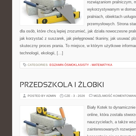
rozwiązaniom pralniczym,
wykorzystywanym w domach,
pralniach, obiektach usług
przemysłowych. Strona sta
dla osób, które chcą lepiej zrozumieć, jak działa nowoczesne praln
jak korzystać z suszarek, jak pielęgnować tkaniny, jak usuwać pl
skuteczny proces prania. To miejsce, w którym użytkowe informac
technologii, ekologii, […]
CATEGORIES:
EGZAMIN ÓSMOKLASISTY - MATEMATYKA
PRZEDSZKOLA I ŻLOBKI
POSTED BY ADMIN
CZE - 3 - 2026
MOŻLIWOŚĆ KOMENTOWAN
Biały Kotek to dynamicznie 
online, która została stwor
nauczycielach, a także ws
zainteresowanych rozwojem