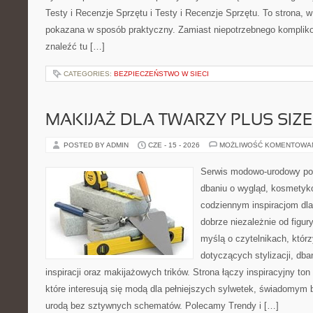
Testy i Recenzje Sprzętu i Testy i Recenzje Sprzętu. To strona, w
pokazana w sposób praktyczny. Zamiast niepotrzebnego kompliko
znaleźć tu […]
CATEGORIES:
BEZPIECZEŃSTWO W SIECI
MAKIJAŻ DLA TWARZY PLUS SIZE
POSTED BY ADMIN
CZE - 15 - 2026
MOŻLIWOŚĆ KOMENTOWA
Serwis modowo-urodowy po
dbaniu o wygląd, kosmetyk
codziennym inspiracjom dla
dobrze niezależnie od figur
myślą o czytelnikach, któr
dotyczących stylizacji, dba
inspiracji oraz makijażowych trików. Strona łączy inspiracyjny to
które interesują się modą dla pełniejszych sylwetek, świadomym
urodą bez sztywnych schematów. Polecamy Trendy i […]