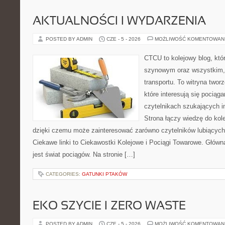
AKTUALNOŚCI I WYDARZENIA
POSTED BY ADMIN
CZE - 5 - 2026
MOŻLIWOŚĆ KOMENTOWAN
CTCU to kolejowy blog, któr
szynowym oraz wszystkim, c
transportu. To witryna two
które interesują się pociąga
czytelnikach szukających in
Strona łączy wiedzę do kole
dzięki czemu może zainteresować zarówno czytelników lubiących
Ciekawe linki to Ciekawostki Kolejowe i Pociągi Towarowe. Głów
jest świat pociągów. Na stronie […]
CATEGORIES:
GATUNKI PTAKÓW
EKO SZYCIE I ZERO WASTE
POSTED BY ADMIN
CZE - 5 - 2026
MOŻLIWOŚĆ KOMENTOWAN