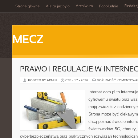
Archiwum
Redakc
Strona główna
Ale to już było
Popołudnie
MECZ
PRAWO I REGULACJE W INTERNEC
POSTED BY ADMIN
CZE - 17 - 2026
MOŻLIWOŚĆ KOMENTOWA
Internat.com.pl to interesu
cyfrowemu światu oraz wsz
mają związek z codziennym
Strona może być ciekawym 
chcą poznać świecie intern
światłowodów, 5G, chmury, 
cyberbezpieczeństwa oraz praktycznych rozwiązań technologiczny