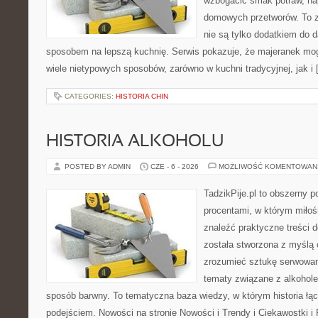
wzbogacić smak potraw, nap
domowych przetworów. To zi
nie są tylko dodatkiem do d
sposobem na lepszą kuchnię. Serwis pokazuje, że majeranek m
wiele nietypowych sposobów, zarówno w kuchni tradycyjnej, jak i
CATEGORIES:
HISTORIA CHIN
HISTORIA ALKOHOLU
POSTED BY ADMIN
CZE - 6 - 2026
MOŻLIWOŚĆ KOMENTOWAN
TadzikPije.pl to obszerny 
procentami, w którym miło
znaleźć praktyczne treści
została stworzona z myślą 
zrozumieć sztukę serwowani
tematy związane z alkohol
sposób barwny. To tematyczna baza wiedzy, w którym historia łą
podejściem. Nowości na stronie Nowości i Trendy i Ciekawostki i 