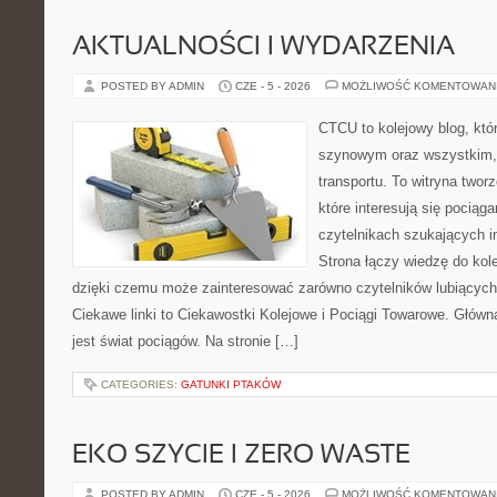
AKTUALNOŚCI I WYDARZENIA
POSTED BY ADMIN
CZE - 5 - 2026
MOŻLIWOŚĆ KOMENTOWAN
CTCU to kolejowy blog, któr
szynowym oraz wszystkim, c
transportu. To witryna two
które interesują się pociąga
czytelnikach szukających in
Strona łączy wiedzę do kole
dzięki czemu może zainteresować zarówno czytelników lubiących
Ciekawe linki to Ciekawostki Kolejowe i Pociągi Towarowe. Głów
jest świat pociągów. Na stronie […]
CATEGORIES:
GATUNKI PTAKÓW
EKO SZYCIE I ZERO WASTE
POSTED BY ADMIN
CZE - 5 - 2026
MOŻLIWOŚĆ KOMENTOWAN