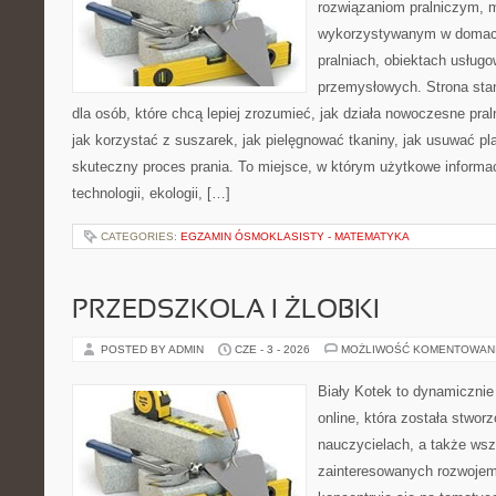
rozwiązaniom pralniczym,
wykorzystywanym w domach,
pralniach, obiektach usług
przemysłowych. Strona sta
dla osób, które chcą lepiej zrozumieć, jak działa nowoczesne praln
jak korzystać z suszarek, jak pielęgnować tkaniny, jak usuwać pl
skuteczny proces prania. To miejsce, w którym użytkowe informac
technologii, ekologii, […]
CATEGORIES:
EGZAMIN ÓSMOKLASISTY - MATEMATYKA
PRZEDSZKOLA I ŻLOBKI
POSTED BY ADMIN
CZE - 3 - 2026
MOŻLIWOŚĆ KOMENTOWAN
Biały Kotek to dynamicznie 
online, która została stwor
nauczycielach, a także ws
zainteresowanych rozwojem