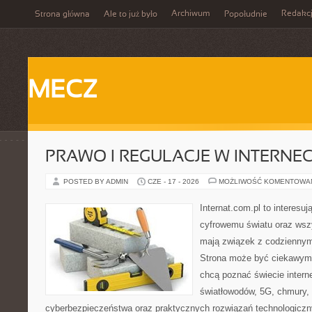
Archiwum
Redakc
Strona główna
Ale to już było
Popołudnie
MECZ
PRAWO I REGULACJE W INTERNEC
POSTED BY ADMIN
CZE - 17 - 2026
MOŻLIWOŚĆ KOMENTOWA
Internat.com.pl to interesu
cyfrowemu światu oraz wsz
mają związek z codziennym
Strona może być ciekawym 
chcą poznać świecie intern
światłowodów, 5G, chmury, 
cyberbezpieczeństwa oraz praktycznych rozwiązań technologiczny