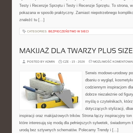
Testy i Recenzje Sprzętu i Testy i Recenzje Sprzętu. To strona, w
pokazana w sposób praktyczny. Zamiast niepotrzebnego kompliko
znaleźć tu […]
CATEGORIES:
BEZPIECZEŃSTWO W SIECI
MAKIJAŻ DLA TWARZY PLUS SIZE
POSTED BY ADMIN
CZE - 15 - 2026
MOŻLIWOŚĆ KOMENTOWA
Serwis modowo-urodowy po
dbaniu o wygląd, kosmetyk
codziennym inspiracjom dla
dobrze niezależnie od figur
myślą o czytelnikach, któr
dotyczących stylizacji, dba
inspiracji oraz makijażowych trików. Strona łączy inspiracyjny to
które interesują się modą dla pełniejszych sylwetek, świadomym
urodą bez sztywnych schematów. Polecamy Trendy i […]