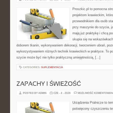
Proszkic.pl to pomocna str
projektom krawieckim, któr
przewodnikiem dla osób sta
przy maszynie do szycia, ja
mają już praktykę i chcą p
skupia się na wskazówkach
doborem tkanin, wykonywaniem dekoracji, tworzeniem ubrań, poz
wykorzystywaniem różnych technik krawieckich w praktyce. To por
szycie może być nie tylko praktyczną umiejętnością, […]
CATEGORIES:
SUPLEMENTACJA
ZAPACHY I ŚWIEŻOŚĆ
POSTED BY ADMIN
CZE - 4 - 2026
MOŻLIWOŚĆ KOMENTOWAN
Urządzenia Pralnicze to te
poświęcony czyszczeniu t