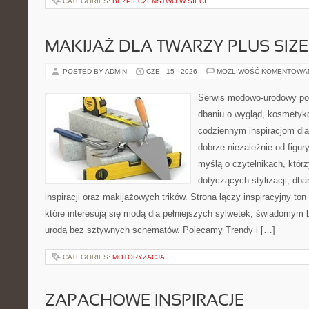
CATEGORIES:
BEZPIECZEŃSTWO W SIECI
MAKIJAŻ DLA TWARZY PLUS SIZE
POSTED BY ADMIN
CZE - 15 - 2026
MOŻLIWOŚĆ KOMENTOWA
Serwis modowo-urodowy po
dbaniu o wygląd, kosmetyk
codziennym inspiracjom dla
dobrze niezależnie od figur
myślą o czytelnikach, któr
dotyczących stylizacji, dba
inspiracji oraz makijażowych trików. Strona łączy inspiracyjny to
które interesują się modą dla pełniejszych sylwetek, świadomym
urodą bez sztywnych schematów. Polecamy Trendy i […]
CATEGORIES:
MOTORYZACJA
ZAPACHOWE INSPIRACJE