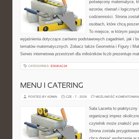
poświęcony matematyce, któ
wzorów, równań i logicznyc
codzienności. Strona zosta
osobach, które chcą posze
To miejsce, w którym pasjo
wyjaśnienia dotyczące zarówno podstawowych zagadnień, jak i 
tematów matematycznych. Zobacz także Geometria i Figury i Ma
Serwis internetowa przestrzeń dla miłośników liczb prezentuje m
CATEGORIES:
EDUKACJA
MENU I CATERING
POSTED BY ADMIN
CZE - 7 - 2026
MOŻLIWOŚĆ KOMENTOWAN
Sala Lacerta to praktyczny
organizacji imprez okolicz
czytelnik może znaleźć por
Strona została przygotowan
chcą dopiąć wydarzenie w 