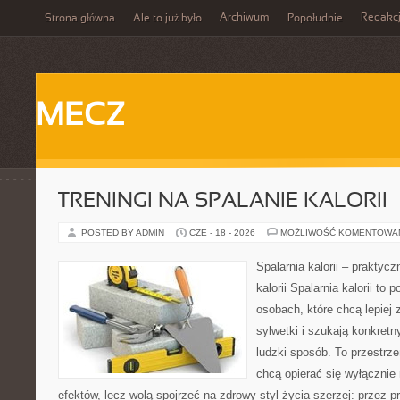
Archiwum
Redakc
Strona główna
Ale to już było
Popołudnie
MECZ
TRENINGI NA SPALANIE KALORII
POSTED BY ADMIN
CZE - 18 - 2026
MOŻLIWOŚĆ KOMENTOWA
Spalarnia kalorii – praktyc
kalorii Spalarnia kalorii to 
osobach, które chcą lepiej
sylwetki i szukają konkret
ludzki sposób. To przestrze
chcą opierać się wyłącznie
efektów, lecz wolą spojrzeć na zdrowy styl życia szerzej: przez p