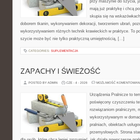
przy maszynie do szycia, ja
mają już praktykę i chcą p
skupia się na wskazówkach
doborem tkanin, wykonywaniem dekoracji, tworzeniem ubrań, poz
wykorzystywaniem różnych technik krawieckich w praktyce. To por
szycie może być nie tylko praktyczną umiejętnością, […]
CATEGORIES:
SUPLEMENTACJA
ZAPACHY I ŚWIEŻOŚĆ
POSTED BY ADMIN
CZE - 4 - 2026
MOŻLIWOŚĆ KOMENTOWAN
Urządzenia Pralnicze to te
poświęcony czyszczeniu t
rozwiązaniom pralniczym,
wykorzystywanym w domach,
pralniach, obiektach usług
przemysłowych. Strona sta
dla osób, które chcą lepiej zrozumieć, jak działa nowoczesne praln