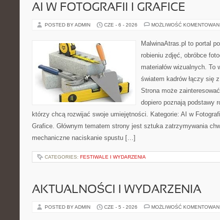
AI W FOTOGRAFII I GRAFICE
POSTED BY ADMIN
CZE - 6 - 2026
MOŻLIWOŚĆ KOMENTOWAN
MalwinaAtras.pl to portal 
robieniu zdjęć, obróbce foto
materiałów wizualnych. To w
światem kadrów łączy się z 
Strona może zainteresować
dopiero poznają podstawy rob
którzy chcą rozwijać swoje umiejętności. Kategorie: AI w Fotografii 
Grafice. Głównym tematem strony jest sztuka zatrzymywania chwil
mechaniczne naciskanie spustu […]
CATEGORIES:
FESTIWALE I WYDARZENIA
AKTUALNOŚCI I WYDARZENIA
POSTED BY ADMIN
CZE - 5 - 2026
MOŻLIWOŚĆ KOMENTOWAN