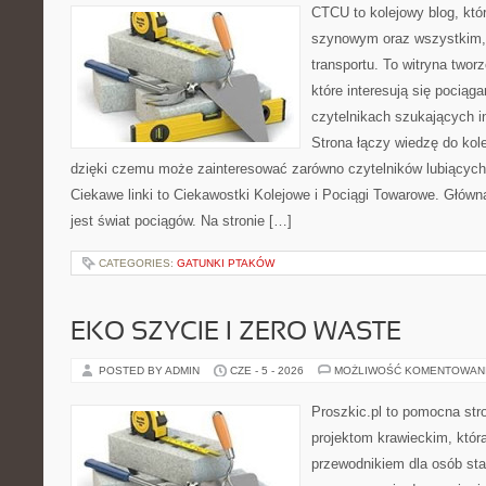
CTCU to kolejowy blog, któr
szynowym oraz wszystkim, c
transportu. To witryna two
które interesują się pociąga
czytelnikach szukających in
Strona łączy wiedzę do kole
dzięki czemu może zainteresować zarówno czytelników lubiących
Ciekawe linki to Ciekawostki Kolejowe i Pociągi Towarowe. Głów
jest świat pociągów. Na stronie […]
CATEGORIES:
GATUNKI PTAKÓW
EKO SZYCIE I ZERO WASTE
POSTED BY ADMIN
CZE - 5 - 2026
MOŻLIWOŚĆ KOMENTOWAN
Proszkic.pl to pomocna str
projektom krawieckim, któr
przewodnikiem dla osób sta