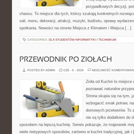
przypadkowych decyzji, poś
chaosu. To miejsce dla tych, którzy szukają konkretnych rozwi
sali, menu, dekoracji, atrakcji, muzyki, budżetu, oprawy wydarze
spotkania. Nowości na stronie Miejsca z Klimatem i Miejsca […]
CATEGORIES:
DLA STUDENTÓW INFORMATYKI I TECHNIKUM
PRZEWODNIK PO ZIOŁACH
POSTED BY ADMIN
CZE - 6 - 2026
MOŻLIWOŚĆ KOMENTOWAN
Zioła od Kuchni to miejsce 
poznawać naturalne przypr
Strona skupia się na tym, 
wzbogacić smak potraw, nap
domowych przetworów. To zi
nie są tylko dodatkiem do d
sposobem na lepszą kuchnię. Serwis pokazuje, że majeranek m
wiele nietypowych sposobów, zarówno w kuchni tradycyjnej, jak i