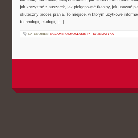
jak korzystać z suszarek, jak pielęgnować tkaniny, jak usuwać pl
skuteczny proces prania. To miejsce, w którym użytkowe informac
technologii, ekologii, […]
CATEGORIES:
EGZAMIN ÓSMOKLASISTY - MATEMATYKA