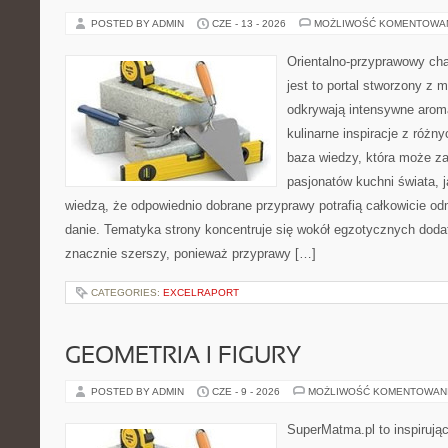
POSTED BY ADMIN
CZE - 13 - 2026
MOŻLIWOŚĆ KOMENTOWA
Orientalno-przyprawowy char
jest to portal stworzony z 
odkrywają intensywne aroma
kulinarne inspiracje z różny
baza wiedzy, która może z
pasjonatów kuchni świata, j
wiedzą, że odpowiednio dobrane przyprawy potrafią całkowicie od
danie. Tematyka strony koncentruje się wokół egzotycznych dodatk
znacznie szerszy, ponieważ przyprawy […]
CATEGORIES:
EXCELRAPORT
GEOMETRIA I FIGURY
POSTED BY ADMIN
CZE - 9 - 2026
MOŻLIWOŚĆ KOMENTOWAN
SuperMatma.pl to inspirując