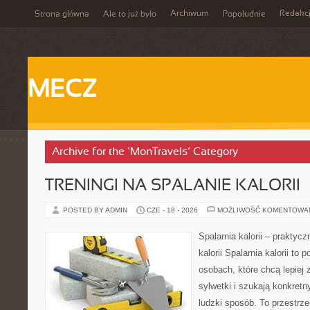
Archiwum
Redakc
Strona główna
Ale to już było
Popołudnie
MECZ
Archive for the ‘MonTravels’ Category
TRENINGI NA SPALANIE KALORII
POSTED BY ADMIN
CZE - 18 - 2026
MOŻLIWOŚĆ KOMENTOWA
Spalarnia kalorii – praktyc
kalorii Spalarnia kalorii to 
osobach, które chcą lepiej
sylwetki i szukają konkret
ludzki sposób. To przestrze