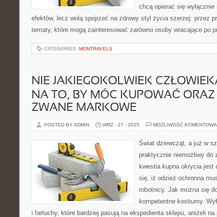
chcą opierać się wyłącznie
efektów, lecz wolą spojrzeć na zdrowy styl życia szerzej: przez p
tematy, które mogą zainteresować zarówno osoby wracające po prz
CATEGORIES:
MONTRAVELS
NIE JAKIEGOKOLWIEK CZŁOWIEKA
NA TO, BY MÓC KUPOWAĆ ORAZ
ZWANE MARKOWE
POSTED BY ADMIN
WRZ - 27 - 2025
MOŻLIWOŚĆ KOMENTOWA
Świat dziewcząt, a już w sz
praktycznie niemożliwy do
kwestia kupna okrycia jest 
się, iż odzież ochronna mu
robotnicy. Jak można się d
kompetentne kostiumy. Wył
i fartuchy, które bardziej pasują na ekspedienta sklepu, aniżeli na