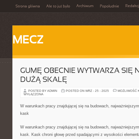
Archiwum
Redakc
Strona główna
Ale to już było
Popołudnie
MECZ
GUMĘ OBECNIE WYTWARZA SIĘ 
DUŻĄ SKALĘ
POSTED BY ADMIN
POSTED ON WRZ - 25 - 2025
MOŻLIWOŚĆ 
WYŁĄCZONA
W warunkach pracy znajdującej się na budowach, najważniejszy
kask
W warunkach pracy znajdującej się na budowach, najważniejszy
kask. Kask chroni głowę przed spadającymi z wysokości element