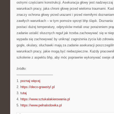
ostrymi częściami konstrukcji. Asekuracja głowy jest nadzwyczaj
warunkach pracy, jaka chroni głowę przed wieloma traumami. Ka
znaczy ochrona głowy przed urazami i przed niemiłymi doznaniam
zawiłych warunkach – w tym pomoże sprzęt bhp śląsk. Doznania
postaci dużej temperatury, odprysków metali oraz porażeniem pr
zadanie ustalić słusznych reguł jak trzeba zachowywać się w ni
wypada się zachowywać by uniknąć zagrożenia życia lub zdrowia. 
gogle, okulary, słuchawki mają za zadanie asekuracji poszczegól
warunkach pracy, jakie mogą być niebezpieczne. Każdy pracownik
szkolenie z aspektu bhp, aby móc poprawnie wykonywać swoje o
źródło:
———————————
1.
poznaj więcej
2.
https://deco-grawstyl.pl
3.
tutaj
4.
https://www.sztukalakierowania.pl
5.
https://www.pelnalodowka.pl