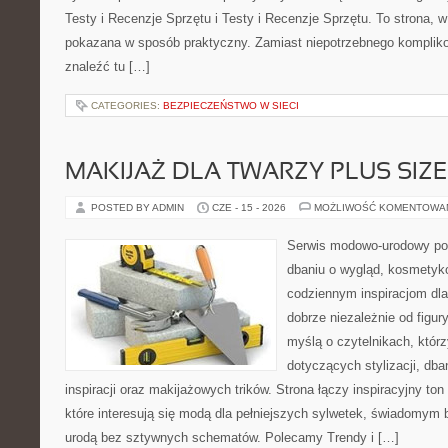
Testy i Recenzje Sprzętu i Testy i Recenzje Sprzętu. To strona, w
pokazana w sposób praktyczny. Zamiast niepotrzebnego kompliko
znaleźć tu […]
CATEGORIES:
BEZPIECZEŃSTWO W SIECI
MAKIJAŻ DLA TWARZY PLUS SIZE
POSTED BY ADMIN
CZE - 15 - 2026
MOŻLIWOŚĆ KOMENTOWA
Serwis modowo-urodowy po
dbaniu o wygląd, kosmetyk
codziennym inspiracjom dla
dobrze niezależnie od figur
myślą o czytelnikach, któr
dotyczących stylizacji, dba
inspiracji oraz makijażowych trików. Strona łączy inspiracyjny to
które interesują się modą dla pełniejszych sylwetek, świadomym
urodą bez sztywnych schematów. Polecamy Trendy i […]