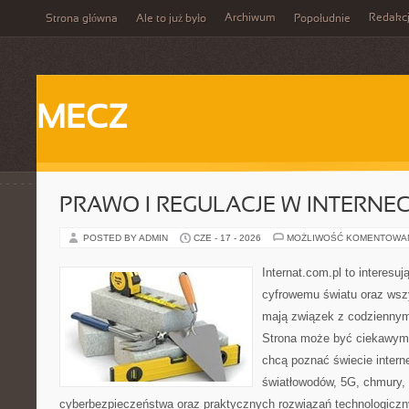
Archiwum
Redakc
Strona główna
Ale to już było
Popołudnie
MECZ
PRAWO I REGULACJE W INTERNEC
POSTED BY ADMIN
CZE - 17 - 2026
MOŻLIWOŚĆ KOMENTOWA
Internat.com.pl to interesu
cyfrowemu światu oraz wsz
mają związek z codziennym
Strona może być ciekawym 
chcą poznać świecie intern
światłowodów, 5G, chmury, 
cyberbezpieczeństwa oraz praktycznych rozwiązań technologiczny