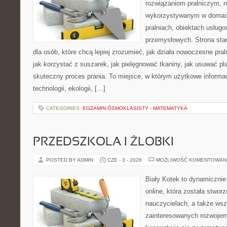
rozwiązaniom pralniczym,
wykorzystywanym w domach,
pralniach, obiektach usług
przemysłowych. Strona sta
dla osób, które chcą lepiej zrozumieć, jak działa nowoczesne praln
jak korzystać z suszarek, jak pielęgnować tkaniny, jak usuwać pl
skuteczny proces prania. To miejsce, w którym użytkowe informac
technologii, ekologii, […]
CATEGORIES:
EGZAMIN ÓSMOKLASISTY - MATEMATYKA
PRZEDSZKOLA I ŻLOBKI
POSTED BY ADMIN
CZE - 3 - 2026
MOŻLIWOŚĆ KOMENTOWAN
Biały Kotek to dynamicznie 
online, która została stwor
nauczycielach, a także ws
zainteresowanych rozwojem