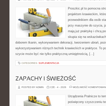
Proszkic.pl to pomocna str
projektom krawieckim, któr
przewodnikiem dla osób sta
przy maszynie do szycia, ja
mają już praktykę i chcą p
skupia się na wskazówkach
doborem tkanin, wykonywaniem dekoracji, tworzeniem ubrań, poz
wykorzystywaniem różnych technik krawieckich w praktyce. To por
szycie może być nie tylko praktyczną umiejętnością, […]
CATEGORIES:
SUPLEMENTACJA
ZAPACHY I ŚWIEŻOŚĆ
POSTED BY ADMIN
CZE - 4 - 2026
MOŻLIWOŚĆ KOMENTOWAN
Urządzenia Pralnicze to te
poświęcony czyszczeniu t