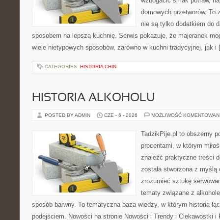
wzbogacić smak potraw, nap
domowych przetworów. To zi
nie są tylko dodatkiem do d
sposobem na lepszą kuchnię. Serwis pokazuje, że majeranek m
wiele nietypowych sposobów, zarówno w kuchni tradycyjnej, jak i
CATEGORIES:
HISTORIA CHIN
HISTORIA ALKOHOLU
POSTED BY ADMIN
CZE - 6 - 2026
MOŻLIWOŚĆ KOMENTOWAN
TadzikPije.pl to obszerny 
procentami, w którym miło
znaleźć praktyczne treści
została stworzona z myślą 
zrozumieć sztukę serwowani
tematy związane z alkohol
sposób barwny. To tematyczna baza wiedzy, w którym historia łą
podejściem. Nowości na stronie Nowości i Trendy i Ciekawostki i 