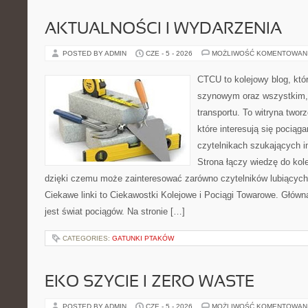
AKTUALNOŚCI I WYDARZENIA
POSTED BY ADMIN
CZE - 5 - 2026
MOŻLIWOŚĆ KOMENTOWAN
CTCU to kolejowy blog, któr
szynowym oraz wszystkim, c
transportu. To witryna two
które interesują się pociąga
czytelnikach szukających in
Strona łączy wiedzę do kole
dzięki czemu może zainteresować zarówno czytelników lubiących
Ciekawe linki to Ciekawostki Kolejowe i Pociągi Towarowe. Głów
jest świat pociągów. Na stronie […]
CATEGORIES:
GATUNKI PTAKÓW
EKO SZYCIE I ZERO WASTE
POSTED BY ADMIN
CZE - 5 - 2026
MOŻLIWOŚĆ KOMENTOWAN