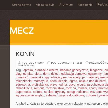
Archiwum
Redakc
Strona główna
Ale to już było
Popołudnie
MECZ
KONIN
POSTED BY ADMIN
POSTED ON LUT - 8 - 2026
MOŻLIWOŚĆ K
WYŁĄCZONA
Tagi:
apteka
,
aranżacja wnętrz
,
badania genetyczne
,
biegacze
,
bi
diagnostyka
,
dieta
,
dom
,
dzieci
,
edukacja domowa
,
egzaminy
,
far
formuła 1
,
genetyka
,
gry edukacyjne
,
korepetycje
,
materiały med
mieszkanie
,
motocykle
,
odchudzanie
,
ogród
,
opieka nad dziećmi
,
zdrowotna
,
profilaktyka
,
przychodnia
,
psychologia
,
psychologia dz
rehabilitacja
,
remont
,
rodzicielstwo
,
rodzina
,
rowery
,
sporty motor
superfoods
,
szkoła
,
szpital
,
trybuny
,
usługi rodzinne
,
wczesne wy
wyposażenie wnętrz
,
zabawa
,
zajęcia dodatkowe
,
zdrowe żywieni
Anabell z Kalisza to serwis o wyprawach skupiony na regionie wie