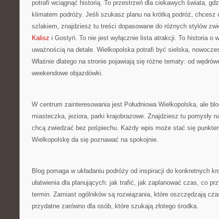
potrafi wciągnąć historią. To przestrzeń dla ciekawych świata, gd
klimatem podróży. Jeśli szukasz planu na krótką podróż, chcesz
szlakiem, znajdziesz tu treści dopasowane do różnych stylów zwi
Kalisz
i Gostyń. To nie jest wyłącznie lista atrakcji. To historia
uważnością na detale. Wielkopolska potrafi być sielska, nowoczes
Właśnie dlatego na stronie pojawiają się różne tematy: od wędrów
weekendowe objazdówki.
W centrum zainteresowania jest Południowa Wielkopolska, ale bl
miasteczka, jeziora, parki krajobrazowe. Znajdziesz tu pomysły n
chcą zwiedzać bez pośpiechu. Każdy wpis może stać się punkte
Wielkopolskę da się poznawać na spokojnie.
Blog pomaga w układaniu podróży od inspiracji do konkretnych kro
ułatwienia dla planujących: jak trafić, jak zaplanować czas, co p
termin. Zamiast ogólników są rozwiązania, które oszczędzają czas
przydatne zarówno dla osób, które szukają złotego środka.