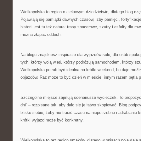
Wielkopolska to region o ciekawym dziedzictwie, dlatego blog częs
Pojawiają się pamiątki dawnych czasów, izby pamięci, fortyfikacj
historii jest tu też natura: trasy spacerowe, szutry i asfalty dla r
można złapać oddech.
Na blogu znajdziesz inspiracje dla wyjazdów solo, dla osób spoko
tych, którzy wolą wieś, którzy podróżują samochodem, którzy sz
Wielkopolska potrafi być idealna na krótki weekend, bo daje moż
objazdów. Raz może to być dzień w mieście, innym razem pętla po
Szczególne miejsce zajmują scenariusze wycieczek. To propozycj
dni” – rozpisane tak, aby dało się je łatwo skopiować. Blog podpow
blisko siebie, żeby nie tracić czasu na niepotrzebne nadrabianie 
krótki wyjazd może być konkretny.
Wielkopolska to też region smaków, dlatego w opisach pojawiają 