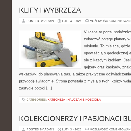
KLIFY I WYBRZEŻA
POSTED BY ADMIN
LUT - 4 - 2026
MOŻLIWOŚĆ KOMENTOWAN
Vulcans to portal podróżnic
zobaczyć potęgę planety w j
odsłonie. To miejsce, gdzie
opowieścią o geologicznej e
się z każdym krokiem. Jeśli
gejzery oraz kaskady, znaj
wskazówki do planowania tras, a także praktyczne doświadczenia
przygodę świadomie. Strona powstała z myślą o tych, którzy wol
zastygłe potoki […]
CATEGORIES:
KATECHEZA I NAUCZANIE KOŚCIOŁA
KOLEKCJONERZY I PASJONACI 
POSTED BY ADMIN
LUT - 3 - 2026
MOŻLIWOŚĆ KOMENTOWAN