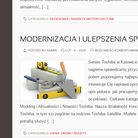
aktualność, […]
CATEGORIES:
AKCESORIA I GADŻETY MOTORYZACYJNE
MODERNIZACJA I ULEPSZENIA S
POSTED BY ADMIN
LUT - 6 - 2026
MOŻLIWOŚĆ KOMENTOWAN
Serwis Toshiba w Katowice 
najpierw sprawdzamy przyc
potem proponujemy najlepsz
interesuje Cię naprawa sprz
opis pokaże, jak pracujemy
oczekiwać. Ciekawe kategor
Modding i Aktualności i Nowości Toshiba. Nasza działalność konc
Toshiba, w tym szczególnie na rodzinie Toshiba Satellite. Modele 
potrafią służyć […]
CATEGORIES:
OKNA, DRZWI I ROLETY