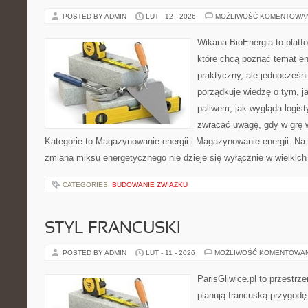
POSTED BY ADMIN
LUT - 12 - 2026
MOŻLIWOŚĆ KOMENTOWA
Wikana BioEnergia to platf
które chcą poznać temat en
praktyczny, ale jednocześn
porządkuje wiedzę o tym, j
paliwem, jak wygląda logis
zwracać uwagę, gdy w grę 
Kategorie to Magazynowanie energii i Magazynowanie energii. Na s
zmiana miksu energetycznego nie dzieje się wyłącznie w wielkich
CATEGORIES:
BUDOWANIE ZWIĄZKU
STYL FRANCUSKI
POSTED BY ADMIN
LUT - 11 - 2026
MOŻLIWOŚĆ KOMENTOWA
ParisGliwice.pl to przestrz
planują francuską przygodę