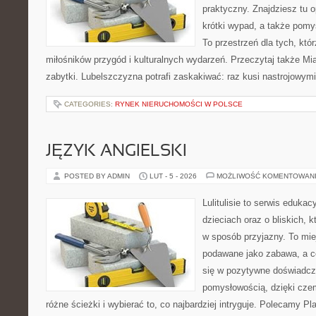
praktyczny. Znajdziesz tu o
krótki wypad, a także pomy
To przestrzeń dla tych, któr
miłośników przygód i kulturalnych wydarzeń. Przeczytaj także Mias
zabytki. Lubelszczyzna potrafi zaskakiwać: raz kusi nastrojowym
CATEGORIES:
RYNEK NIERUCHOMOŚCI W POLSCE
JĘZYK ANGIELSKI
POSTED BY ADMIN
LUT - 5 - 2026
MOŻLIWOŚĆ KOMENTOWAN
Lulitulisie to serwis eduka
dzieciach oraz o bliskich,
w sposób przyjazny. To mie
podawane jako zabawa, a c
się w pozytywne doświadcz
pomysłowością, dzięki cz
różne ścieżki i wybierać to, co najbardziej intryguje. Polecamy P