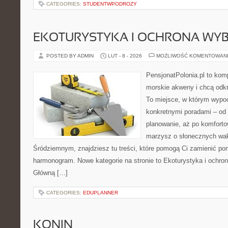
CATEGORIES:
STUDENTWPODROZY
EKOTURYSTYKA I OCHRONA WY
POSTED BY ADMIN
LUT - 8 - 2026
MOŻLIWOŚĆ KOMENTOWAN
PensjonatPolonia.pl to kom
morskie akweny i chcą odkr
To miejsce, w którym wypo
konkretnymi poradami – od 
planowanie, aż po komforto
marzysz o słonecznych wa
Śródziemnym, znajdziesz tu treści, które pomogą Ci zamienić p
harmonogram. Nowe kategorie na stronie to Ekoturystyka i ochrona
Główną […]
CATEGORIES:
EDUPLANNER
KONIN