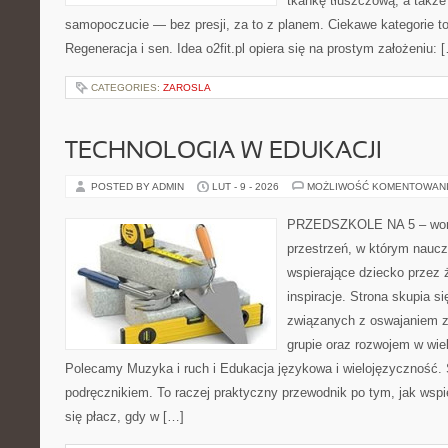
tkankę tłuszczową, a także
samopoczucie — bez presji, za to z planem. Ciekawe kategorie to 
Regeneracja i sen. Idea o2fit.pl opiera się na prostym założeniu: 
CATEGORIES:
ZAROSLA
TECHNOLOGIA W EDUKACJI
POSTED BY ADMIN
LUT - 9 - 2026
MOŻLIWOŚĆ KOMENTOWAN
PRZEDSZKOLE NA 5 – worta
przestrzeń, w którym naucz
wspierające dziecko przez 
inspiracje. Strona skupia 
związanych z oswajaniem 
grupie oraz rozwojem w wi
Polecamy Muzyka i ruch i Edukacja językowa i wielojęzyczność. 
podręcznikiem. To raczej praktyczny przewodnik po tym, jak wspi
się płacz, gdy w […]