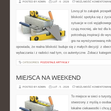
POSTED BY ADMIN
LUT - 6 - 2026
MOŻLIWOŚĆ KOMENTOWAN
Lovsy.pl to zakątek przepe
bliskość spotyka się z życ
sytuacje w coś wyjątkowego.
czują mocniej, ale też dla 
potrzebują inspiracji do wy
gra na wyreżyserowaną mił
opowiada, że realna bliskość buduje się z małych decyzji: z obec
wybaczania i z radości nad tym, co autentyczne. Zobacz kategori
CATEGORIES:
POZOSTAŁE ARTYKUŁY
MIEJSCA NA WEEKEND
POSTED BY ADMIN
LUT - 5 - 2026
MOŻLIWOŚĆ KOMENTOWAN
To miejsce w sieci o turyst
stworzony z myślą o osobac
lokalne ciekawostki i chcą