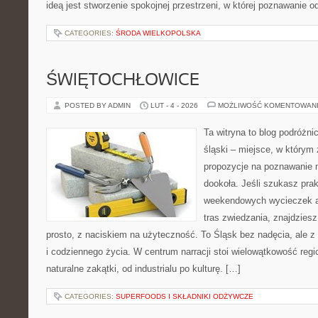
ideą jest stworzenie spokojnej przestrzeni, w której poznawanie 
CATEGORIES:
ŚRODA WIELKOPOLSKA
ŚWIĘTOCHŁOWICE
POSTED BY ADMIN
LUT - 4 - 2026
MOŻLIWOŚĆ KOMENTOWAN
Ta witryna to blog podróżni
śląski – miejsce, w którym
propozycje na poznawanie m
dookoła. Jeśli szukasz pra
weekendowych wycieczek a
tras zwiedzania, znajdziesz
prosto, z naciskiem na użyteczność. To Śląsk bez nadęcia, ale z
i codziennego życia. W centrum narracji stoi wielowątkowość reg
naturalne zakątki, od industrialu po kulturę. […]
CATEGORIES:
SUPERFOODS I SKŁADNIKI ODŻYWCZE