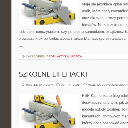
stają się językiem opisu ś
osób, które chcą zrozumie
oraz dla tych, którzy potrz
tematów. Niezależnie od te
rodzicem, nauczycielem, czy po prostu samoukiem, znajdziesz t
prowadzą krok po kroku. Zobacz także Dla nauczycieli i Zadania i
[…]
CATEGORIES:
PROFILAKTYKA URAZÓW
SZKOLNE LIFEHACKI
POSTED BY ADMIN
LUT - 7 - 2026
MOŻLIWOŚĆ KOMENTOWAN
PSP Kamionka to blog eduk
doświadczenia o tym, jak 
modelu szkoły zdalnej. To 
kursantach, domowych ment
którzy chcą opanować codz