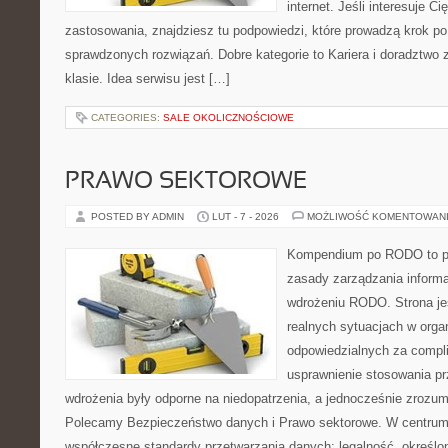
internet. Jeśli interesuje Ci
zastosowania, znajdziesz tu podpowiedzi, które prowadzą krok p
sprawdzonych rozwiązań. Dobre kategorie to Kariera i doradztwo
klasie. Idea serwisu jest […]
CATEGORIES:
SALE OKOLICZNOŚCIOWE
PRAWO SEKTOROWE
POSTED BY ADMIN
LUT - 7 - 2026
MOŻLIWOŚĆ KOMENTOWAN
Kompendium po RODO to pla
zasady zarządzania informa
wdrożeniu RODO. Strona je
realnych sytuacjach w orga
odpowiedzialnych za compli
usprawnienie stosowania pr
wdrożenia były odporne na niedopatrzenia, a jednocześnie zrozum
Polecamy Bezpieczeństwo danych i Prawo sektorowe. W centrum 
współczesne standardy przetwarzania danych: legalność, określon