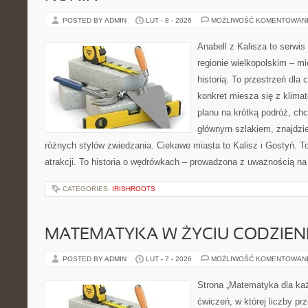
POSTED BY ADMIN
LUT - 8 - 2026
MOŻLIWOŚĆ KOMENTOWAN
Anabell z Kalisza to serwi
regionie wielkopolskim – mi
historią. To przestrzeń dla
konkret miesza się z klima
planu na krótką podróż, ch
głównym szlakiem, znajdzie
różnych stylów zwiedzania. Ciekawe miasta to Kalisz i Gostyń. To 
atrakcji. To historia o wędrówkach – prowadzona z uważnością na
CATEGORIES:
IRISHROOTS
MATEMATYKA W ŻYCIU CODZIE
POSTED BY ADMIN
LUT - 7 - 2026
MOŻLIWOŚĆ KOMENTOWAN
Strona „Matematyka dla każ
ćwiczeń, w której liczby pr