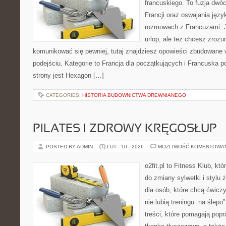
francuskiego. To fuzja dwó
Francji oraz oswajania języ
rozmowach z Francuzami. Je
urlop, ale też chcesz zroz
komunikować się pewniej, tutaj znajdziesz opowieści zbudowane
podejściu. Kategorie to Francja dla początkujących i Francuska p
strony jest Hexagon […]
CATEGORIES:
HISTORIA BUDOWNICTWA DREWNIANEGO
PILATES I ZDROWY KRĘGOSŁUP
POSTED BY ADMIN
LUT - 10 - 2026
MOŻLIWOŚĆ KOMENTOWA
o2fit.pl to Fitness Klub, kt
do zmiany sylwetki i stylu 
dla osób, które chcą ćwicz
nie lubią treningu „na ślepo
treści, które pomagają pop