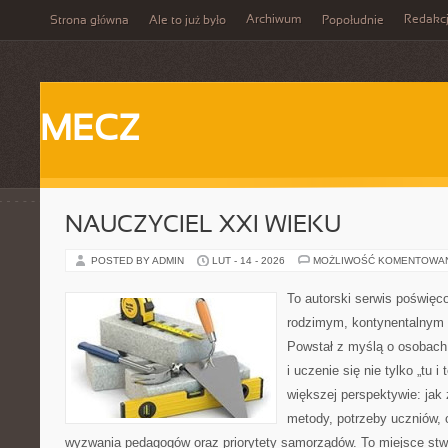
Archiwum
Redakc
Strona główna
Ale to już było
Popołudnie
MECZ
NAUCZYCIEL XXI WIEKU
POSTED BY ADMIN
LUT - 14 - 2026
MOŻLIWOŚĆ KOMENTOWA
To autorski serwis poświęc
rodzimym, kontynentalnym
Powstał z myślą o osobach,
i uczenie się nie tylko „tu i
większej perspektywie: jak 
metody, potrzeby uczniów, 
wyzwania pedagogów oraz priorytety samorządów. To miejsce stw