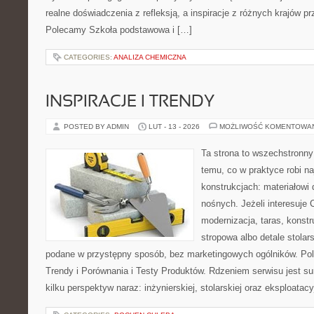
realne doświadczenia z refleksją, a inspiracje z różnych krajów p
Polecamy Szkoła podstawowa i […]
CATEGORIES:
ANALIZA CHEMICZNA
INSPIRACJE I TRENDY
POSTED BY ADMIN
LUT - 13 - 2026
MOŻLIWOŚĆ KOMENTOWA
Ta strona to wszechstronn
temu, co w praktyce robi n
konstrukcjach: materiałow
nośnych. Jeżeli interesuje
modernizacja, taras, konst
stropowa albo detale stolar
podane w przystępny sposób, bez marketingowych ogólników. Pole
Trendy i Porównania i Testy Produktów. Rdzeniem serwisu jest s
kilku perspektyw naraz: inżynierskiej, stolarskiej oraz eksploatacy