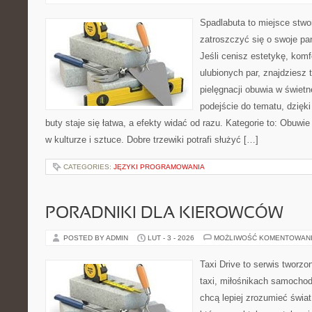
Spadlabuta to miejsce stwo
zatroszczyć się o swoje pa
Jeśli cenisz estetykę, komf
ulubionych par, znajdziesz
pielęgnacji obuwia w świet
podejście do tematu, dzięk
buty staje się łatwa, a efekty widać od razu. Kategorie to: Obuwie
w kulturze i sztuce. Dobre trzewiki potrafi służyć […]
CATEGORIES:
JĘZYKI PROGRAMOWANIA
PORADNIKI DLA KIEROWCÓW
POSTED BY ADMIN
LUT - 3 - 2026
MOŻLIWOŚĆ KOMENTOWAN
Taxi Drive to serwis tworz
taxi, miłośnikach samochod
chcą lepiej zrozumieć świa