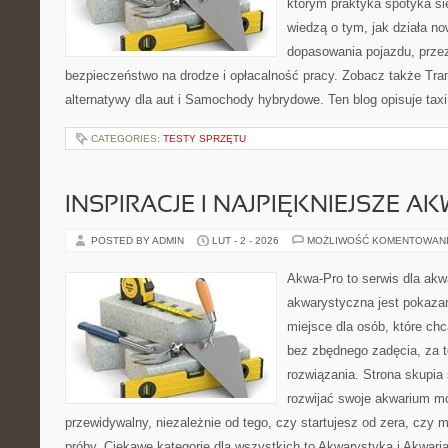
którym praktyka spotyka się
wiedzą o tym, jak działa n
dopasowania pojazdu, przez
bezpieczeństwo na drodze i opłacalność pracy. Zobacz także Tran
alternatywy dla aut i Samochody hybrydowe. Ten blog opisuje taxi
CATEGORIES:
TESTY SPRZĘTU
INSPIRACJE I NAJPIĘKNIEJSZE A
POSTED BY ADMIN
LUT - 2 - 2026
MOŻLIWOŚĆ KOMENTOWAN
Akwa-Pro to serwis dla akw
akwarystyczna jest pokazan
miejsce dla osób, które ch
bez zbędnego zadęcia, za t
rozwiązania. Strona skupia
rozwijać swoje akwarium m
przewidywalny, niezależnie od tego, czy startujesz od zera, czy 
próby. Ciekawe kategorie dla wszystkich to Akwarystyka i Akwari