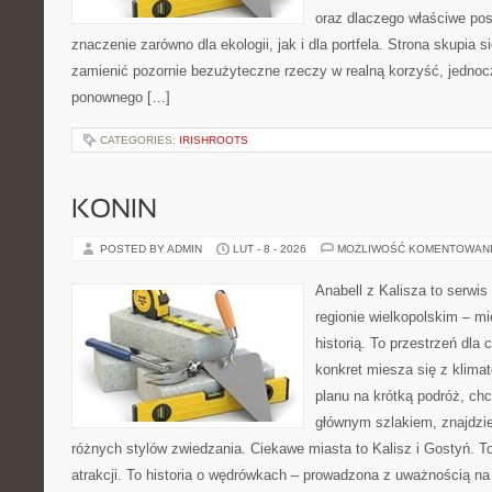
oraz dlaczego właściwe po
znaczenie zarówno dla ekologii, jak i dla portfela. Strona skupia s
zamienić pozornie bezużyteczne rzeczy w realną korzyść, jedno
ponownego […]
CATEGORIES:
IRISHROOTS
KONIN
POSTED BY ADMIN
LUT - 8 - 2026
MOŻLIWOŚĆ KOMENTOWAN
Anabell z Kalisza to serwi
regionie wielkopolskim – mi
historią. To przestrzeń dla
konkret miesza się z klima
planu na krótką podróż, ch
głównym szlakiem, znajdzie
różnych stylów zwiedzania. Ciekawe miasta to Kalisz i Gostyń. To 
atrakcji. To historia o wędrówkach – prowadzona z uważnością na