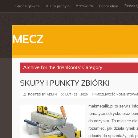
Archiwum
Redakc
Strona główna
Ale to już było
Popołudnie
MECZ
Archive for the ‘IrishRoots’ Category
SKUPY I PUNKTY ZBIÓRKI
POSTED BY ADMIN
LUT - 23 - 2026
MOŻLIWOŚĆ KOMENTOWA
makmetalik.pl to serwis in
tematyce odzysku oraz obr
do odzysku. To miejsce dla o
rozumieć, jak działa rynek
odpady do sprzedaży, jak p