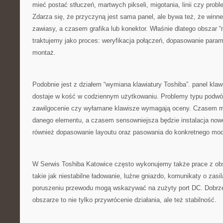
mieć postać stłuczeń, martwych pikseli, migotania, linii czy prob
Zdarza się, że przyczyną jest sama panel, ale bywa też, że win
zawiasy, a czasem grafika lub konektor. Właśnie dlatego obszar 
traktujemy jako proces: weryfikacja połączeń, dopasowanie param
montaż.
Podobnie jest z działem “wymiana klawiatury Toshiba”. panel klawi
dostaje w kość w codziennym użytkowaniu. Problemy typu podwój
zawilgocenie czy wyłamane klawisze wymagają oceny. Czasem mo
danego elementu, a czasem sensowniejsza będzie instalacja nowe
również dopasowanie layoutu oraz pasowania do konkretnego mod
W Serwis Toshiba Katowice często wykonujemy także prace z obs
takie jak niestabilne ładowanie, luźne gniazdo, komunikaty o zas
poruszeniu przewodu mogą wskazywać na zużyty port DC. Dobr
obszarze to nie tylko przywrócenie działania, ale też stabilność.