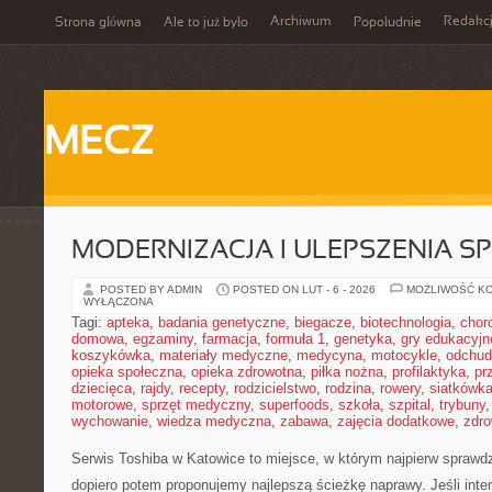
Archiwum
Redakc
Strona główna
Ale to już było
Popołudnie
MECZ
MODERNIZACJA I ULEPSZENIA S
POSTED BY ADMIN
POSTED ON LUT - 6 - 2026
MOŻLIWOŚĆ K
WYŁĄCZONA
Tagi:
apteka
,
badania genetyczne
,
biegacze
,
biotechnologia
,
chor
domowa
,
egzaminy
,
farmacja
,
formuła 1
,
genetyka
,
gry edukacyjn
koszykówka
,
materiały medyczne
,
medycyna
,
motocykle
,
odchud
opieka społeczna
,
opieka zdrowotna
,
piłka nożna
,
profilaktyka
,
pr
dziecięca
,
rajdy
,
recepty
,
rodzicielstwo
,
rodzina
,
rowery
,
siatkówk
motorowe
,
sprzęt medyczny
,
superfoods
,
szkoła
,
szpital
,
trybuny
wychowanie
,
wiedza medyczna
,
zabawa
,
zajęcia dodatkowe
,
zdro
Serwis Toshiba w Katowice to miejsce, w którym najpierw spraw
dopiero potem proponujemy najlepszą ścieżkę naprawy. Jeśli inte