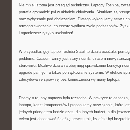
Nie mniej istotna jest przegląd techniczny. Laptopy Toshiba, zwł
potrafią gromadzić pył w układzie chłodzenia. Skutkiem są przeg
oraz wyłączanie pod obciążeniem. Dlatego wykonujemy serwis ch
termoprzewodzenia, co często wydłuża życie podzespołów. Zysk
i ograniczasz ryzyko uszkodzeń.
W przypadku, gdy laptop Toshiba Satellite działa ociężale, poma
problemu. Czasem winny jest stary nośnik, czasem niewystarcza
sterowniki. Możliwe działania obejmują sprawdzenie kondycji nośn
upgrade pamięci, a także porządkowanie systemu. W efekcie spr
zdecydowanie sprawniej bez konieczności wymiany laptopa.
Dbamy o to, aby naprawa była rozsądna. W praktyce to oznacza,
laptopa, koszt komponentów i proponujemy rozwiązanie, które jest
jednych priorytetem będzie czas, dla innych budżet, a dla jesz
celem jest dopasować ścieżkę serwisu tak, by efekt był bezprob