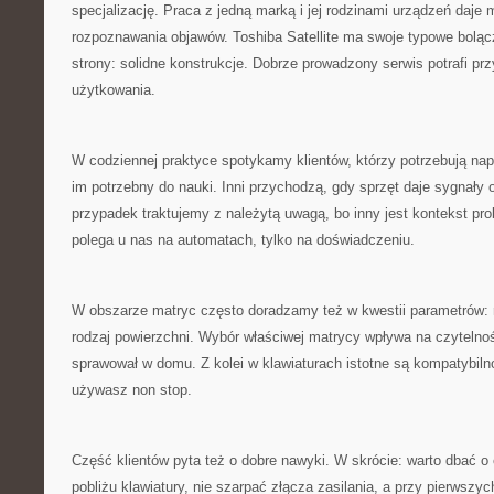
specjalizację. Praca z jedną marką i jej rodzinami urządzeń daj
rozpoznawania objawów. Toshiba Satellite ma swoje typowe boląc
strony: solidne konstrukcje. Dobrze prowadzony serwis potrafi p
użytkowania.
W codziennej praktyce spotykamy klientów, którzy potrzebują napr
im potrzebny do nauki. Inni przychodzą, gdy sprzęt daje sygnały
przypadek traktujemy z należytą uwagą, bo inny jest kontekst pro
polega u nas na automatach, tylko na doświadczeniu.
W obszarze matryc często doradzamy też w kwestii parametrów: 
rodzaj powierzchni. Wybór właściwej matrycy wpływa na czytelność 
sprawował w domu. Z kolei w klawiaturach istotne są kompatybiln
używasz non stop.
Część klientów pyta też o dobre nawyki. W skrócie: warto dbać o
pobliżu klawiatury, nie szarpać złącza zasilania, a przy pierwszy