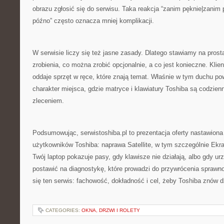
obrazu zgłosić się do serwisu. Taka reakcja “zanim pęknie|zanim
późno” często oznacza mniej komplikacji.
W serwisie liczy się też jasne zasady. Dlatego stawiamy na prost
zrobienia, co można zrobić opcjonalnie, a co jest konieczne. Kli
oddaje sprzęt w ręce, które znają temat. Właśnie w tym duchu po
charakter miejsca, gdzie matryce i klawiatury Toshiba są codzie
zleceniem.
Podsumowując, serwistoshiba.pl to prezentacja oferty nastawiona
użytkowników Toshiba: naprawa Satellite, w tym szczególnie Ekran
Twój laptop pokazuje pasy, gdy klawisze nie działają, albo gdy urz
postawić na diagnostykę, które prowadzi do przywrócenia sprawno
się ten serwis: fachowość, dokładność i cel, żeby Toshiba znów dz
CATEGORIES:
OKNA, DRZWI I ROLETY