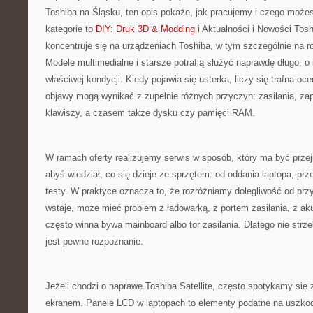
Toshiba na Śląsku, ten opis pokaże, jak pracujemy i czego może
kategorie to
DIY: Druk 3D & Modding
i Aktualności i Nowości Tosh
koncentruje się na urządzeniach Toshiba, w tym szczególnie na rod
Modele multimedialne i starsze potrafią służyć naprawdę długo, o 
właściwej kondycji. Kiedy pojawia się usterka, liczy się trafna o
objawy mogą wynikać z zupełnie różnych przyczyn: zasilania, zap
klawiszy, a czasem także dysku czy pamięci RAM.
W ramach oferty realizujemy serwis w sposób, który ma być przej
abyś wiedział, co się dzieje ze sprzętem: od oddania laptopa, prz
testy. W praktyce oznacza to, że rozróżniamy dolegliwość od przy
wstaje, może mieć problem z ładowarką, z portem zasilania, z ak
często winna bywa mainboard albo tor zasilania. Dlatego nie strz
jest pewne rozpoznanie.
Jeżeli chodzi o naprawę Toshiba Satellite, często spotykamy się
ekranem. Panele LCD w laptopach to elementy podatne na uszkodze