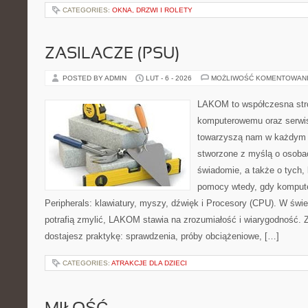
CATEGORIES:
OKNA, DRZWI I ROLETY
ZASILACZE (PSU)
POSTED BY ADMIN
LUT - 6 - 2026
MOŻLIWOŚĆ KOMENTOWAN
LAKOM to współczesna str
komputerowemu oraz serwis
towarzyszą nam w każdym t
stworzone z myślą o osobac
świadomie, a także o tych, 
pomocy wtedy, gdy komputer
Peripherals: klawiatury, myszy, dźwięk i Procesory (CPU). W świe
potrafią zmylić, LAKOM stawia na zrozumiałość i wiarygodność.
dostajesz praktykę: sprawdzenia, próby obciążeniowe, […]
CATEGORIES:
ATRAKCJE DLA DZIECI