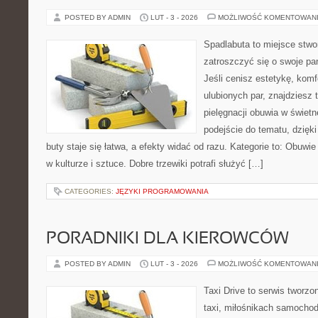
POSTED BY ADMIN
LUT - 3 - 2026
MOŻLIWOŚĆ KOMENTOWAN
Spadlabuta to miejsce stwo
zatroszczyć się o swoje pa
Jeśli cenisz estetykę, komf
ulubionych par, znajdziesz
pielęgnacji obuwia w świet
podejście do tematu, dzięk
buty staje się łatwa, a efekty widać od razu. Kategorie to: Obuwie
w kulturze i sztuce. Dobre trzewiki potrafi służyć […]
CATEGORIES:
JĘZYKI PROGRAMOWANIA
PORADNIKI DLA KIEROWCÓW
POSTED BY ADMIN
LUT - 3 - 2026
MOŻLIWOŚĆ KOMENTOWAN
Taxi Drive to serwis tworz
taxi, miłośnikach samochod