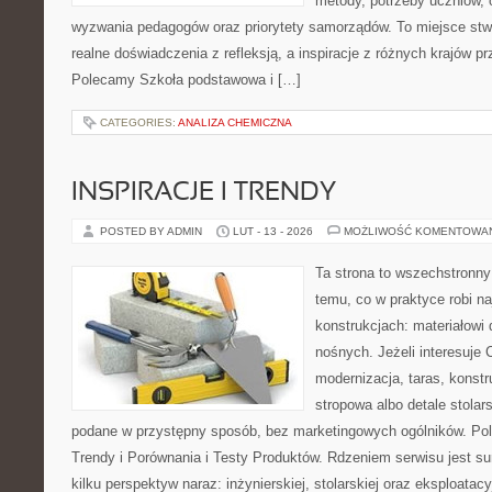
metody, potrzeby uczniów, 
wyzwania pedagogów oraz priorytety samorządów. To miejsce stw
realne doświadczenia z refleksją, a inspiracje z różnych krajów p
Polecamy Szkoła podstawowa i […]
CATEGORIES:
ANALIZA CHEMICZNA
INSPIRACJE I TRENDY
POSTED BY ADMIN
LUT - 13 - 2026
MOŻLIWOŚĆ KOMENTOWA
Ta strona to wszechstronn
temu, co w praktyce robi n
konstrukcjach: materiałow
nośnych. Jeżeli interesuje
modernizacja, taras, konst
stropowa albo detale stolar
podane w przystępny sposób, bez marketingowych ogólników. Pole
Trendy i Porównania i Testy Produktów. Rdzeniem serwisu jest s
kilku perspektyw naraz: inżynierskiej, stolarskiej oraz eksploatacy