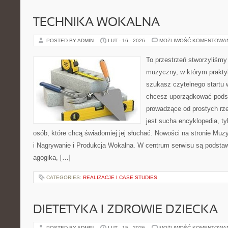
TECHNIKA WOKALNA
POSTED BY ADMIN
LUT - 16 - 2026
MOŻLIWOŚĆ KOMENTOWA
To przestrzeń stworzyliśmy
muzyczny, w którym praktyk
szukasz czytelnego startu 
chcesz uporządkować podst
prowadzące od prostych rze
jest sucha encyklopedia, ty
osób, które chcą świadomiej jej słuchać. Nowości na stronie Mu
i Nagrywanie i Produkcja Wokalna. W centrum serwisu są podstawy
agogika, […]
CATEGORIES:
REALIZACJE I CASE STUDIES
DIETETYKA I ZDROWIE DZIECKA
POSTED BY ADMIN
LUT - 15 - 2026
MOŻLIWOŚĆ KOMENTOWA