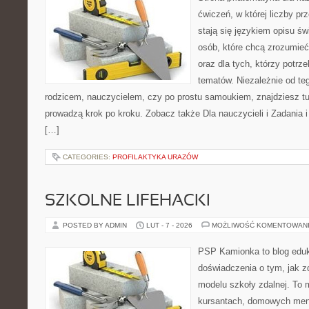
ćwiczeń, w której liczby pr
stają się językiem opisu ś
osób, które chcą zrozumie
oraz dla tych, którzy potrz
tematów. Niezależnie od te
rodzicem, nauczycielem, czy po prostu samoukiem, znajdziesz t
prowadzą krok po kroku. Zobacz także Dla nauczycieli i Zadania i
[…]
CATEGORIES:
PROFILAKTYKA URAZÓW
SZKOLNE LIFEHACKI
POSTED BY ADMIN
LUT - 7 - 2026
MOŻLIWOŚĆ KOMENTOWAN
PSP Kamionka to blog eduk
doświadczenia o tym, jak 
modelu szkoły zdalnej. To 
kursantach, domowych ment