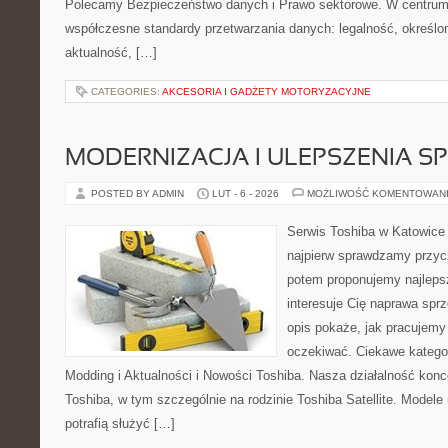
Polecamy Bezpieczeństwo danych i Prawo sektorowe. W centrum 
współczesne standardy przetwarzania danych: legalność, określon
aktualność, […]
CATEGORIES:
AKCESORIA I GADŻETY MOTORYZACYJNE
MODERNIZACJA I ULEPSZENIA S
POSTED BY ADMIN
LUT - 6 - 2026
MOŻLIWOŚĆ KOMENTOWAN
Serwis Toshiba w Katowice 
najpierw sprawdzamy przyc
potem proponujemy najlepsz
interesuje Cię naprawa sprz
opis pokaże, jak pracujemy
oczekiwać. Ciekawe kategor
Modding i Aktualności i Nowości Toshiba. Nasza działalność konc
Toshiba, w tym szczególnie na rodzinie Toshiba Satellite. Modele 
potrafią służyć […]