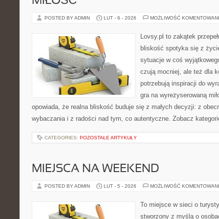
MIŁOŚĆ
POSTED BY ADMIN
LUT - 6 - 2026
MOŻLIWOŚĆ KOMENTOWAN
Lovsy.pl to zakątek przepe
bliskość spotyka się z życ
sytuacje w coś wyjątkowego.
czują mocniej, ale też dla 
potrzebują inspiracji do wy
gra na wyreżyserowaną mił
opowiada, że realna bliskość buduje się z małych decyzji: z obec
wybaczania i z radości nad tym, co autentyczne. Zobacz kategori
CATEGORIES:
POZOSTAŁE ARTYKUŁY
MIEJSCA NA WEEKEND
POSTED BY ADMIN
LUT - 5 - 2026
MOŻLIWOŚĆ KOMENTOWAN
To miejsce w sieci o turyst
stworzony z myślą o osobac