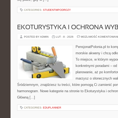
CATEGORIES:
STUDENTWPODROZY
EKOTURYSTYKA I OCHRONA WY
POSTED BY ADMIN
LUT - 8 - 2026
MOŻLIWOŚĆ KOMENTOWAN
PensjonatPolonia.pl to kom
morskie akweny i chcą odkr
To miejsce, w którym wypo
konkretnymi poradami – od 
planowanie, aż po komforto
marzysz o słonecznych wa
Śródziemnym, znajdziesz tu treści, które pomogą Ci zamienić p
harmonogram. Nowe kategorie na stronie to Ekoturystyka i ochrona
Główną […]
CATEGORIES:
EDUPLANNER