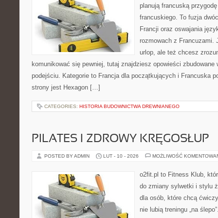
planują francuską przygodę
francuskiego. To fuzja dwó
Francji oraz oswajania języ
rozmowach z Francuzami. Je
urlop, ale też chcesz zroz
komunikować się pewniej, tutaj znajdziesz opowieści zbudowane
podejściu. Kategorie to Francja dla początkujących i Francuska p
strony jest Hexagon […]
CATEGORIES:
HISTORIA BUDOWNICTWA DREWNIANEGO
PILATES I ZDROWY KRĘGOSŁUP
POSTED BY ADMIN
LUT - 10 - 2026
MOŻLIWOŚĆ KOMENTOWA
o2fit.pl to Fitness Klub, kt
do zmiany sylwetki i stylu 
dla osób, które chcą ćwicz
nie lubią treningu „na ślepo