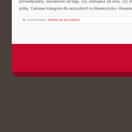
przewidywalny, niezależnie od tego, czy startujesz od zera, czy 
próby. Ciekawe kategorie dla wszystkich to Akwarystyka i Akwari
CATEGORIES:
ATRAKCJE DLA DZIECI