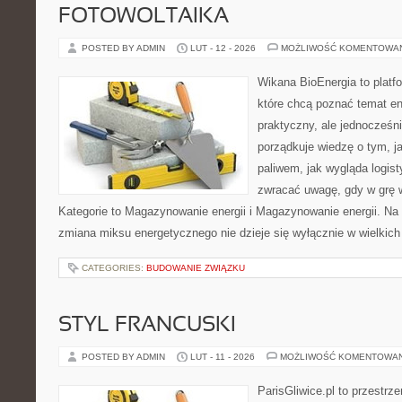
FOTOWOLTAIKA
POSTED BY ADMIN
LUT - 12 - 2026
MOŻLIWOŚĆ KOMENTOWA
Wikana BioEnergia to platf
które chcą poznać temat en
praktyczny, ale jednocześn
porządkuje wiedzę o tym, j
paliwem, jak wygląda logis
zwracać uwagę, gdy w grę 
Kategorie to Magazynowanie energii i Magazynowanie energii. Na s
zmiana miksu energetycznego nie dzieje się wyłącznie w wielkich
CATEGORIES:
BUDOWANIE ZWIĄZKU
STYL FRANCUSKI
POSTED BY ADMIN
LUT - 11 - 2026
MOŻLIWOŚĆ KOMENTOWA
ParisGliwice.pl to przestrz