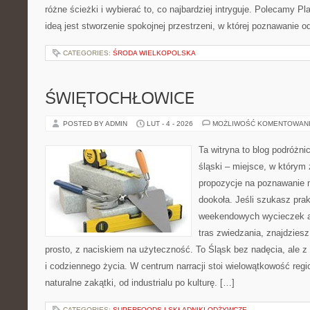
różne ścieżki i wybierać to, co najbardziej intryguje. Polecamy P
ideą jest stworzenie spokojnej przestrzeni, w której poznawanie 
CATEGORIES:
ŚRODA WIELKOPOLSKA
ŚWIĘTOCHŁOWICE
POSTED BY ADMIN
LUT - 4 - 2026
MOŻLIWOŚĆ KOMENTOWAN
Ta witryna to blog podróżni
śląski – miejsce, w którym
propozycje na poznawanie m
dookoła. Jeśli szukasz pra
weekendowych wycieczek a
tras zwiedzania, znajdziesz
prosto, z naciskiem na użyteczność. To Śląsk bez nadęcia, ale z
i codziennego życia. W centrum narracji stoi wielowątkowość reg
naturalne zakątki, od industrialu po kulturę. […]
CATEGORIES:
SUPERFOODS I SKŁADNIKI ODŻYWCZE