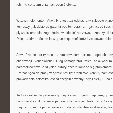
robimy, co to zmienia i jak ocenić efekty.
Ważnym elementem Akwa-Pro jest też edukacja w zakresie plano
tłumaczy, jak dobierać gatunki pod temperament, jak liczyć ilość r
pływania oraz dlaczego „ładne w sklepie” nie zawsze znaczy „dob
Dzięki takim treściom łatwiej uniknąć konfliktów i zbudować zbiorn
Akwa-Pro nie jest tylko o samym akwarium, ale też o sposobie myś
obserwacji i konsekwencji. Blog pomaga zrozumieć, że akwarium t
parametrów trwa, a szybkie skróty często kończą się problemami
Pro zachęca do pracy w rytmie natury: stopniowe korekty zamiast r
prowadzenia zbiornika jest szczególnie ważny, gdy zależy Ci na st
Jednocześnie blog akwarystyczny Akwa-Pro jest miejscem, gdzie
na nowe zbiorniki, aranżacje i kierunki rozwoju. Jeśli marzy Ci si
fragment rzeki, a jednocześnie działa jak stabilne środowisko, tak