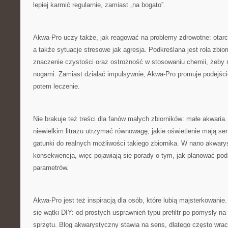
lepiej karmić regularnie, zamiast „na bogato”.
Akwa-Pro uczy także, jak reagować na problemy zdrowotne: otarci
a także sytuacje stresowe jak agresja. Podkreślana jest rola zbio
znaczenie czystości oraz ostrożność w stosowaniu chemii, żeby n
nogami. Zamiast działać impulsywnie, Akwa-Pro promuje podejście
potem leczenie.
Nie brakuje też treści dla fanów małych zbiorników: małe akwaria
niewielkim litrażu utrzymać równowagę, jakie oświetlenie mają se
gatunki do realnych możliwości takiego zbiornika. W nano akwarys
konsekwencja, więc pojawiają się porady o tym, jak planować po
parametrów.
Akwa-Pro jest też inspiracją dla osób, które lubią majsterkowani
się wątki DIY: od prostych usprawnień typu prefiltr po pomysły n
sprzętu. Blog akwarystyczny stawia na sens, dlatego często wra