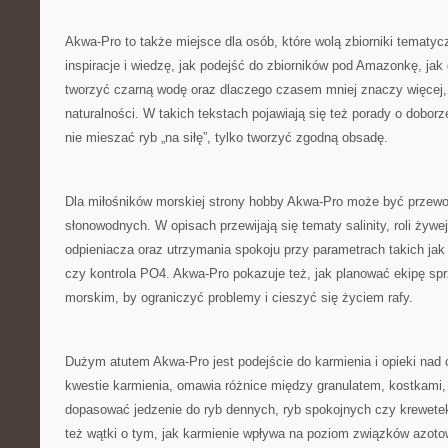
Akwa-Pro to także miejsce dla osób, które wolą zbiorniki tematy
inspiracje i wiedzę, jak podejść do zbiorników pod Amazonkę, jak 
tworzyć czarną wodę oraz dlaczego czasem mniej znaczy więcej,
naturalności. W takich tekstach pojawiają się też porady o doborz
nie mieszać ryb „na siłę”, tylko tworzyć zgodną obsadę.
Dla miłośników morskiej strony hobby Akwa-Pro może być przewo
słonowodnych. W opisach przewijają się tematy salinity, roli żywe
odpieniacza oraz utrzymania spokoju przy parametrach takich ja
czy kontrola PO4. Akwa-Pro pokazuje też, jak planować ekipę spr
morskim, by ograniczyć problemy i cieszyć się życiem rafy.
Dużym atutem Akwa-Pro jest podejście do karmienia i opieki nad
kwestie karmienia, omawia różnice między granulatem, kostkami, 
dopasować jedzenie do ryb dennych, ryb spokojnych czy krewetek
też wątki o tym, jak karmienie wpływa na poziom związków azot