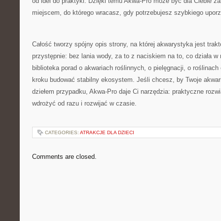
od idei do praktyki. Dzięki temu Akwa-Pro może być dla Ciebie za
miejscem, do którego wracasz, gdy potrzebujesz szybkiego upor
Całość tworzy spójny opis strony, na której akwarystyka jest trak
przystępnie: bez lania wody, za to z naciskiem na to, co działa w
biblioteka porad o akwariach roślinnych, o pielęgnacji, o roślinach
kroku budować stabilny ekosystem. Jeśli chcesz, by Twoje akwar
dziełem przypadku, Akwa-Pro daje Ci narzędzia: praktyczne rozw
wdrożyć od razu i rozwijać w czasie.
CATEGORIES:
ATRAKCJE DLA DZIECI
Comments are closed.