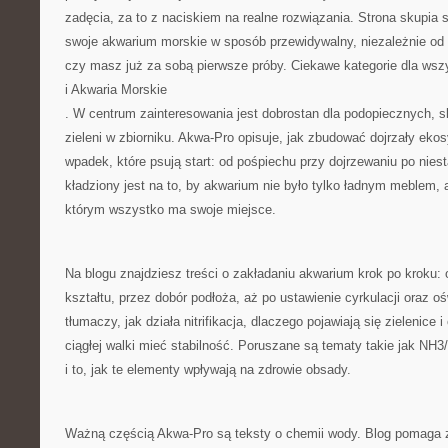
zadęcia, za to z naciskiem na realne rozwiązania. Strona skupia 
swoje akwarium morskie w sposób przewidywalny, niezależnie od t
czy masz już za sobą pierwsze próby. Ciekawe kategorie dla wsz
i Akwaria Morskie
. W centrum zainteresowania jest dobrostan dla podopiecznych, 
zieleni w zbiorniku. Akwa-Pro opisuje, jak zbudować dojrzały eko
wpadek, które psują start: od pośpiechu przy dojrzewaniu po nies
kładziony jest na to, by akwarium nie było tylko ładnym meblem
którym wszystko ma swoje miejsce.
Na blogu znajdziesz treści o zakładaniu akwarium krok po kroku:
kształtu, przez dobór podłoża, aż po ustawienie cyrkulacji oraz o
tłumaczy, jak działa nitrifikacja, dlaczego pojawiają się zielenice 
ciągłej walki mieć stabilność. Poruszane są tematy takie jak NH3
i to, jak te elementy wpływają na zdrowie obsady.
Ważną częścią Akwa-Pro są teksty o chemii wody. Blog pomaga z