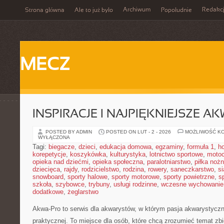
Archiwum
Redakc
Strona główna
Ale to już było
Popołudnie
MECZ
INSPIRACJE I NAJPIĘKNIEJSZE A
POSTED BY ADMIN
POSTED ON LUT - 2 - 2026
MOŻLIWOŚĆ K
WYŁĄCZONA
Tagi:
biegacze
,
dzieci
,
edukacja domowa
,
egzaminy
,
formuła 1
,
h
korepetycje
,
koszykówka
,
kulturystyka
,
lotnictwo sportowe
,
motoc
opieka nad dziećmi
,
opieka społeczna
,
paralotniarstwo
,
piłka noż
dziecięca
,
rajdy
,
rodzicielstwo
,
rodzina
,
rowery
,
saneczkarstwo
,
s
snowboard
,
sporty halowe
,
sporty motorowe
,
sporty powietrzne
,
s
szkoła
,
szybowce
,
trybuny
,
usługi rodzinne
,
wczesne wychowanie
dodatkowe
,
żeglarstwo
Akwa-Pro to serwis dla akwarystów, w którym pasja akwarystyczn
praktycznej. To miejsce dla osób, które chcą zrozumieć temat zb