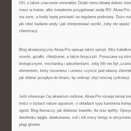
GH, a także znaczenie minerałów. Dzięki temu łatwiej dobrać mi
masz w kranie, albo świadomie przygotować wodę RO. Akwa-Pro 
ma sens, a kiedy lepiej postawić na regularne podmiany. Dużo mi
jak robić badanie wody i jak interpretować wyniki, żeby nie wpaś
chemizacji.
Blog akwarystyczny Akwa-Pro opisuje także sprzęt: filtry kubełkow
morski, grzałki, chłodzenie, a także brzęczyki. Poruszane są ró
biologicznymi, mechaniką i adsorbentami, żeby filtr nie był „czarn
elementem, który rozumiesz i umiesz czyścić pod własny zbiorni
jak dobrać przepływ do litrażu, by uniknąć zbyt mocnej cyrkulacji.
Jeśli interesuje Cię akwarium roślinne, Akwa-Pro rozwija temat ko
treści o stylach nature aquarium, o układach typu kamienna komp
ogród. Blog tłumaczy, jak dobierać trawniki, tła oraz epifity. Opi
dwutlenku węgla, dawkowania, soil i roli mocy lampy w utrzymani
plagi glonów.