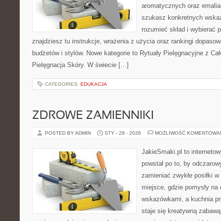
aromatycznych oraz emalia
szukasz konkretnych wskaz
rozumieć skład i wybierać p
znajdziesz tu instrukcje, wrażenia z użycia oraz rankingi dopaso
budżetów i stylów. Nowe kategorie to Rytuały Pielęgnacyjne z Ca
Pielęgnacja Skóry. W świecie […]
CATEGORIES:
EDUKACJA
ZDROWE ZAMIENNIKI
POSTED BY ADMIN
STY - 28 - 2026
MOŻLIWOŚĆ KOMENTOWA
JakieSmaki.pl to internetow
powstał po to, by odczaro
zamieniać zwykłe posiłki 
miejsce, gdzie pomysły na 
wskazówkami, a kuchnia pr
staje się kreatywną zabawą