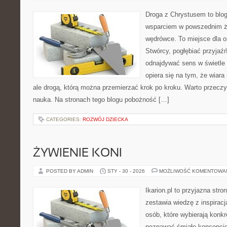
Droga z Chrystusem to blo
wsparciem w powszednim ży
wędrówce. To miejsce dla o
Stwórcy, pogłębiać przyjaź
odnajdywać sens w świetle
opiera się na tym, że wiara
ale drogą, którą można przemierzać krok po kroku. Warto przeczyt
nauka. Na stronach tego blogu pobożność […]
CATEGORIES:
ROZWÓJ DZIECKA
ŻYWIENIE KONI
POSTED BY ADMIN
STY - 30 - 2026
MOŻLIWOŚĆ KOMENTOWA
Ikarion.pl to przyjazna stro
zestawia wiedzę z inspiracj
osób, które wybierają konkr
poznawać śmiałe koncepcje