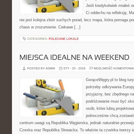
Jeśli kiedykolwiek miałeś o
Ci oddechu na refleksję, Mar
nie jest kolejna zbiór suchych porad, lecz mapa, która pomaga p
chaos w zrozumienie. Ciekawe […]
CATEGORIES:
POLECANE LOKALE
MIEJSCA IDEALNE NA WEEKEND
POSTED BY ADMIN
STY - 25 - 2026
MOŻLIWOŚĆ KOMENTOWA
GorąceWęgry.pl to blog tury
potrzeby odkrywania Europ
przyjazny, bez zbędnego na
podróżowanie musi być sko
osób, które lubią projektow
jednocześnie chcą zostawi
centrum uwagi są Republika Węgierska, jednak naturalnie przewijaj
Czeska oraz Republika Słowacka. To właśnie ta czwórka tworzy i