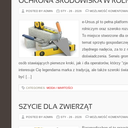
OCHRONA ŚRODOWISKA W ROLN
POSTED BY ADMIN
STY - 26 - 2026
MOŻLIWOŚĆ KOMENTOWA
e-Ursus.pl to pełna platfo
rolniczym oraz szeroko rozu
To miejsce stworzone dla o
temat sprzętu gospodarcze
zbędnego nadęcia, za to z 
doświadczenia. Serwis gro
osób stawiających pierwsze kroki, jak i dla operatorów, którzy “zje
interesuje Cię legendarna marka z tradycją, ale także szeroki świ
być […]
CATEGORIES:
MODA I WARTOŚCI
SZYCIE DLA ZWIERZĄT
POSTED BY ADMIN
STY - 26 - 2026
MOŻLIWOŚĆ KOMENTOWA
Paramedicshop.pl to przest