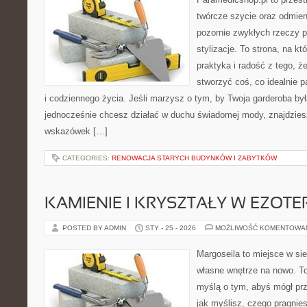
twórcze szycie oraz odmieni
pozornie zwykłych rzeczy 
stylizacje. To strona, na któ
praktyka i radość z tego, 
stworzyć coś, co idealnie p
i codziennego życia. Jeśli marzysz o tym, by Twoja garderoba by
jednocześnie chcesz działać w duchu świadomej mody, znajdziesz
wskazówek […]
CATEGORIES:
RENOWACJA STARYCH BUDYNKÓW I ZABYTKÓW
KAMIENIE I KRYSZTAŁY W EZOTE
POSTED BY ADMIN
STY - 25 - 2026
MOŻLIWOŚĆ KOMENTOWA
Margoseila to miejsce w si
własne wnętrze na nowo. To
myślą o tym, abyś mógł prz
jak myślisz, czego pragnie