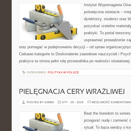
Instytut Wspomagania Oświa
poświęcona oświacie – mie
dyrektorzy, studenci oraz 
pozyskać rzetelne materiał
praktyki. To portal tworzon
usprawniać prowadzenie zaj
oraz pomagać w podejmowaniu decyzji – od spraw organizacyjnyc
Ciekawe kategorie to Doskonalenie zawodowe nauczycieli i Psych
praktyce ta strona pełni rolę przewodnika po realności oświatowej
CATEGORIES:
POLITYKA W POLSCE
PIELĘGNACJA CERY WRAŻLIWEJ
POSTED BY ADMIN
STY - 28 - 2026
MOŻLIWOŚĆ KOMENTOWA
Beat the boredom to serwis
przegonić nudę i zamienić 
rytuał. To baza wiedzy o 