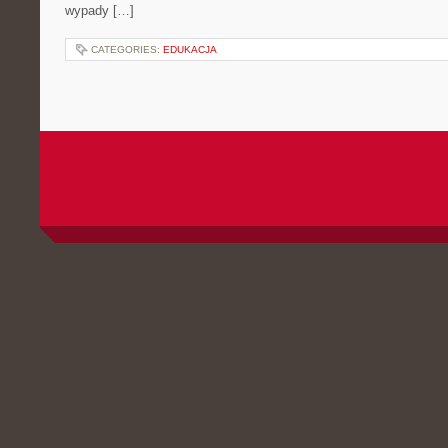
wypady […]
CATEGORIES:
EDUKACJA