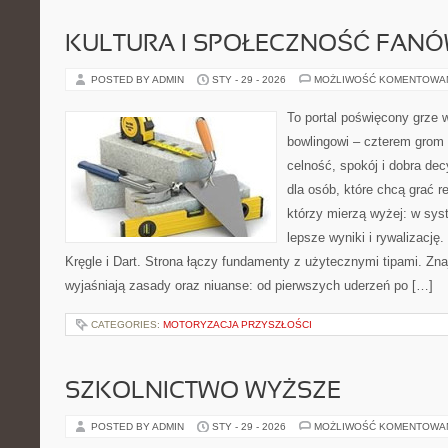
KULTURA I SPOŁECZNOŚĆ FAN
POSTED BY ADMIN
STY - 29 - 2026
MOŻLIWOŚĆ KOMENTOWA
To portal poświęcony grze w
bowlingowi – czterem grom p
celność, spokój i dobra dec
dla osób, które chcą grać re
którzy mierzą wyżej: w sys
lepsze wyniki i rywalizacj
Kręgle i Dart. Strona łączy fundamenty z użytecznymi tipami. Znaj
wyjaśniają zasady oraz niuanse: od pierwszych uderzeń po […]
CATEGORIES:
MOTORYZACJA PRZYSZŁOŚCI
SZKOLNICTWO WYŻSZE
POSTED BY ADMIN
STY - 29 - 2026
MOŻLIWOŚĆ KOMENTOWA