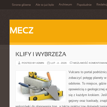
Archiwum
Redakc
Strona główna
Ale to już było
Popołudnie
MECZ
KLIFY I WYBRZEŻA
POSTED BY ADMIN
LUT - 4 - 2026
MOŻLIWOŚĆ KOMENTOWAN
Vulcans to portal podróżnic
zobaczyć potęgę planety w j
odsłonie. To miejsce, gdzie
opowieścią o geologicznej e
się z każdym krokiem. Jeśli
gejzery oraz kaskady, znaj
wskazówki do planowania tras, a także praktyczne doświadczenia