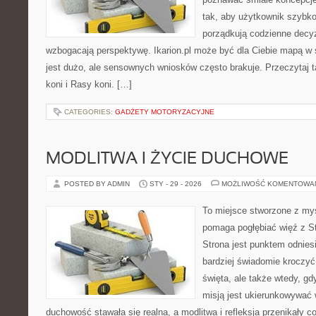
tak, aby użytkownik szybko 
porządkują codzienne decyz
wzbogacają perspektywę. Ikarion.pl może być dla Ciebie mapą w ś
jest dużo, ale sensownych wniosków często brakuje. Przeczytaj t
koni i Rasy koni. […]
CATEGORIES:
GADŻETY MOTORYZACYJNE
MODLITWA I ŻYCIE DUCHOWE
POSTED BY ADMIN
STY - 29 - 2026
MOŻLIWOŚĆ KOMENTOWA
To miejsce stworzone z myś
pomaga pogłębiać więź z S
Strona jest punktem odniesi
bardziej świadomie kroczyć 
święta, ale także wtedy, gd
misją jest ukierunkowywać 
duchowość stawała się realna, a modlitwa i refleksja przenikały c