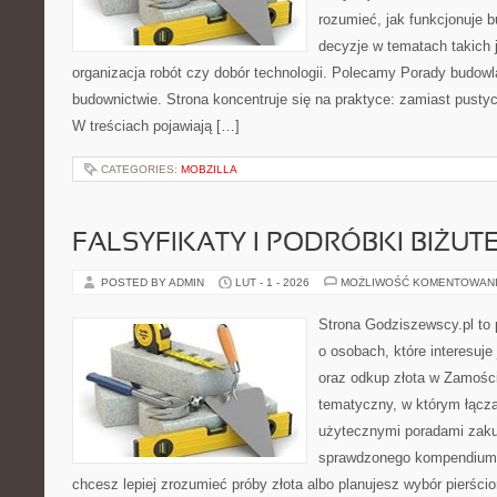
rozumieć, jak funkcjonuje 
decyzje w tematach takich 
organizacja robót czy dobór technologii. Polecamy Porady budowl
budownictwie. Strona koncentruje się na praktyce: zamiast pustyc
W treściach pojawiają […]
CATEGORIES:
MOBZILLA
FALSYFIKATY I PODRÓBKI BIŻUTE
POSTED BY ADMIN
LUT - 1 - 2026
MOŻLIWOŚĆ KOMENTOWAN
Strona Godziszewscy.pl to 
o osobach, które interesuje 
oraz odkup złota w Zamościu
tematyczny, w którym łączą 
użytecznymi poradami zaku
sprawdzonego kompendium p
chcesz lepiej zrozumieć próby złota albo planujesz wybór pierści