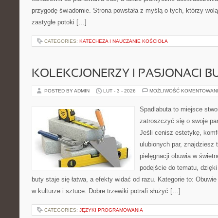
przygodę świadomie. Strona powstała z myślą o tych, którzy wol
zastygłe potoki […]
CATEGORIES:
KATECHEZA I NAUCZANIE KOŚCIOŁA
KOLEKCJONERZY I PASJONACI 
POSTED BY ADMIN
LUT - 3 - 2026
MOŻLIWOŚĆ KOMENTOWAN
Spadlabuta to miejsce stwo
zatroszczyć się o swoje pa
Jeśli cenisz estetykę, komf
ulubionych par, znajdziesz
pielęgnacji obuwia w świet
podejście do tematu, dzięk
buty staje się łatwa, a efekty widać od razu. Kategorie to: Obuwie
w kulturze i sztuce. Dobre trzewiki potrafi służyć […]
CATEGORIES:
JĘZYKI PROGRAMOWANIA