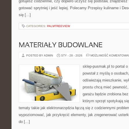
gotujesz codziennie, czy dopiero uczysz się podstaw, znajdziesz 
gotować sprytniej i jeść lepiej. Polecamy Przepisy kulinarne i De
się […]
CATEGORIES:
PALMTREEVIEW
MATERIAŁY BUDOWLANE
POSTED BY ADMIN
STY - 28 - 2026
MOŻLIWOŚĆ KOMENTOWA
sklep-pusmak.pl to portal o
powstał z myślą o osobach,
odświeżają mieszkanie, wy
prostu chcą mieć pewność,
garażu będzie zrobiona bez 
którym sprzęt spotykają si
tematy takie jak elektronarzędzia łączą się z codziennymi proble
wypoziomować, jak przykręcić elementy, jak zregenerować usterkę
do […]