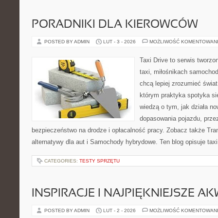
PORADNIKI DLA KIEROWCÓW
POSTED BY ADMIN
LUT - 3 - 2026
MOŻLIWOŚĆ KOMENTOWAN
Taxi Drive to serwis tworz
taxi, miłośnikach samochod
chcą lepiej zrozumieć świa
którym praktyka spotyka się
wiedzą o tym, jak działa n
dopasowania pojazdu, przez
bezpieczeństwo na drodze i opłacalność pracy. Zobacz także Tran
alternatywy dla aut i Samochody hybrydowe. Ten blog opisuje taxi
CATEGORIES:
TESTY SPRZĘTU
INSPIRACJE I NAJPIĘKNIEJSZE A
POSTED BY ADMIN
LUT - 2 - 2026
MOŻLIWOŚĆ KOMENTOWAN