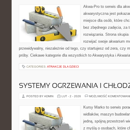
Akwa-Pro to serwis dla akw
akwarystyczna jest pokazan
miejsce dla osób, które ch
bez zbędnego zadęcia, za t
rozwiązania. Strona skupia
rozwijać swoje akwarium m
przewidywalny, niezależnie od tego, czy startujesz od zera, czy 
próby. Ciekawe kategorie dla wszystkich to Akwarystyka i Akwari
CATEGORIES:
ATRAKCJE DLA DZIECI
SYSTEMY OGRZEWANIA I CHŁOD
POSTED BY ADMIN
LUT - 2 - 2026
MOŻLIWOŚĆ KOMENTOWAN
Kursy Marko to serwis pora
widlaków, maszyn budowlan
jedną, spójną przestrzeń w
z myślą o osobach, które c