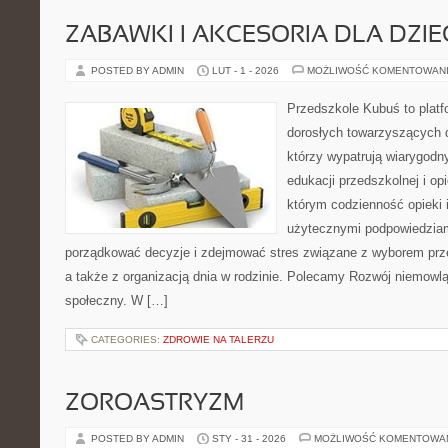
ZABAWKI I AKCESORIA DLA DZIE
POSTED BY ADMIN
LUT - 1 - 2026
MOŻLIWOŚĆ KOMENTOWAN
Przedszkole Kubuś to plat
dorosłych towarzyszących 
którzy wypatrują wiarygodn
edukacji przedszkolnej i op
którym codzienność opieki 
użytecznymi podpowiedziami
porządkować decyzje i zdejmować stres związane z wyborem prze
a także z organizacją dnia w rodzinie. Polecamy Rozwój niemowlą
społeczny. W […]
CATEGORIES:
ZDROWIE NA TALERZU
ZOROASTRYZM
POSTED BY ADMIN
STY - 31 - 2026
MOŻLIWOŚĆ KOMENTOWA