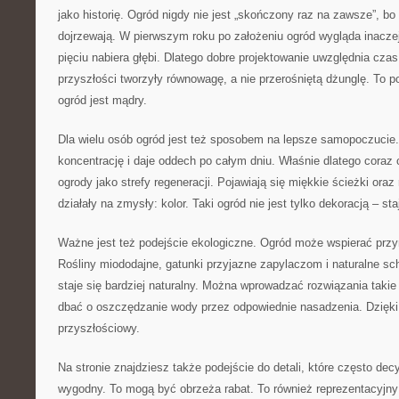
jako historię. Ogród nigdy nie jest „skończony raz na zawsze”, bo 
dojrzewają. W pierwszym roku po założeniu ogród wygląda inaczej 
pięciu nabiera głębi. Dlatego dobre projektowanie uwzględnia czas
przyszłości tworzyły równowagę, a nie przerośniętą dżunglę. To p
ogród jest mądry.
Dla wielu osób ogród jest też sposobem na lepsze samopoczucie.
koncentrację i daje oddech po całym dniu. Właśnie dlatego coraz c
ogrody jako strefy regeneracji. Pojawiają się miękkie ścieżki oraz 
działały na zmysły: kolor. Taki ogród nie jest tylko dekoracją – sta
Ważne jest też podejście ekologiczne. Ogród może wspierać przyr
Rośliny miododajne, gatunki przyjazne zapylaczom i naturalne sch
staje się bardziej naturalny. Można wprowadzać rozwiązania takie 
dbać o oszczędzanie wody przez odpowiednie nasadzenia. Dzięki
przyszłościowy.
Na stronie znajdziesz także podejście do detali, które często dec
wygodny. To mogą być obrzeża rabat. To również reprezentacyjny 