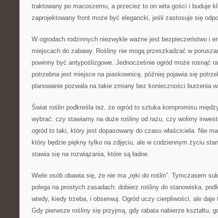
traktowany po macoszemu, a przecież to on wita gości i buduje k
zaprojektowany front może być elegancki, jeśli zastosuje się odpow
W ogrodach rodzinnych niezwykle ważne jest bezpieczeństwo i e
miejscach do zabawy. Rośliny nie mogą przeszkadzać w poruszani
powinny być antypoślizgowe. Jednocześnie ogród może rosnąć ra
potrzebna jest miejsce na piaskownicę, później pojawia się potr
planowanie pozwala na takie zmiany bez konieczności burzenia 
Świat roślin podkreśla też, że ogród to sztuka kompromisu międ
wybrać: czy stawiamy na duże rośliny od razu, czy wolimy inwes
ogród to taki, który jest dopasowany do czasu właściciela. Nie m
który będzie piękny tylko na zdjęciu, ale w codziennym życiu stan
stawia się na rozwiązania, które są ładne.
Wiele osób obawia się, że nie ma „ręki do roślin”. Tymczasem su
polega na prostych zasadach: dobierz rośliny do stanowiska, podle
wtedy, kiedy trzeba, i obserwuj. Ogród uczy cierpliwości, ale daje
Gdy pierwsze rośliny się przyjmą, gdy rabata nabierze kształtu, g