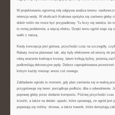
W projektowaniu ogromną rolę odgrywa analiza terenu: nasłoneczn
retencja wody. W okolicach Krakowa spotyka się zarówno gleby cię
dobór roślin nie może być przypadkowy. Tu liczy się wiedza, bo 
to mniej problemów, a więcej efektu. Dzięki temu ogród staje się 
walki z naturą.
Kiedy koncepcja jest gotowa, przychodzi czas na szczegóły, czyli
Rabaty można planować tak, aby były efektowne od wiosny do jes
robią wrażenie kwitnące krzewy, latem królują byliny, jesienią za
podkreślają dekoracyjne pędy. Dobrze zaprojektowana przestrzeń 
którym każdy miesiąc wnosi coś nowego.
Zakładanie ogrodu to moment, gdy plan zamienia się w realną prz
przygotowuje się teren: porządkuje podłoże, dba o odwodnienie. Je
poprawę gleby przez dodanie kompostu. Później przychodzi czas n
ścieżki, a także na detale: opaski, które sprawiają, że ogród jest
pojawiają się rośliny: drzewa, a także trawnik, które domykają cał