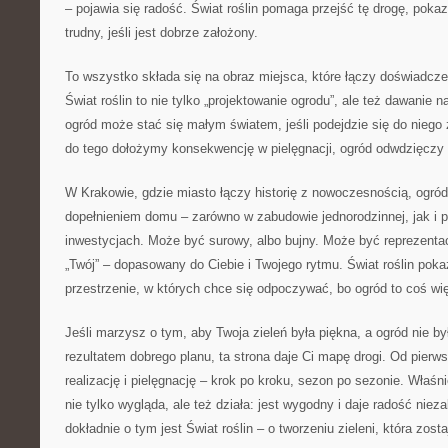
– pojawia się radość. Świat roślin pomaga przejść tę drogę, poka
trudny, jeśli jest dobrze założony.
To wszystko składa się na obraz miejsca, które łączy doświadczen
Świat roślin to nie tylko „projektowanie ogrodu”, ale też dawanie 
ogród może stać się małym światem, jeśli podejdzie się do niego
do tego dołożymy konsekwencję w pielęgnacji, ogród odwdzięczy 
W Krakowie, gdzie miasto łączy historię z nowoczesnością, ogr
dopełnieniem domu – zarówno w zabudowie jednorodzinnej, jak i
inwestycjach. Może być surowy, albo bujny. Może być reprezentac
„Twój” – dopasowany do Ciebie i Twojego rytmu. Świat roślin poka
przestrzenie, w których chce się odpoczywać, bo ogród to coś więc
Jeśli marzysz o tym, aby Twoja zieleń była piękna, a ogród nie by
rezultatem dobrego planu, ta strona daje Ci mapę drogi. Od pierwsz
realizację i pielęgnację – krok po kroku, sezon po sezonie. Właśni
nie tylko wygląda, ale też działa: jest wygodny i daje radość nieza
dokładnie o tym jest Świat roślin – o tworzeniu zieleni, która zost