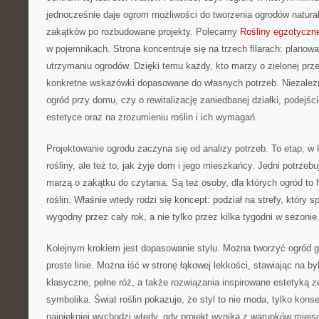
jednocześnie daje ogrom możliwości do tworzenia ogrodów natura
zakątków po rozbudowane projekty. Polecamy
Rośliny egzotyczne 
w pojemnikach. Strona koncentruje się na trzech filarach: planowan
utrzymaniu ogrodów. Dzięki temu każdy, kto marzy o zielonej prz
konkretne wskazówki dopasowane do własnych potrzeb. Niezależn
ogród przy domu, czy o rewitalizację zaniedbanej działki, podejśc
estetyce oraz na zrozumieniu roślin i ich wymagań.
Projektowanie ogrodu zaczyna się od analizy potrzeb. To etap, w k
rośliny, ale też to, jak żyje dom i jego mieszkańcy. Jedni potrzeb
marzą o zakątku do czytania. Są też osoby, dla których ogród to 
roślin. Właśnie wtedy rodzi się koncept: podział na strefy, który s
wygodny przez cały rok, a nie tylko przez kilka tygodni w sezonie
Kolejnym krokiem jest dopasowanie stylu. Można tworzyć ogród g
proste linie. Można iść w stronę łąkowej lekkości, stawiając na by
klasyczne, pełne róż, a także rozwiązania inspirowane estetyką ze
symbolika. Świat roślin pokazuje, że styl to nie moda, tylko kon
najpiękniej wychodzi wtedy, gdy projekt wynika z warunków miejs