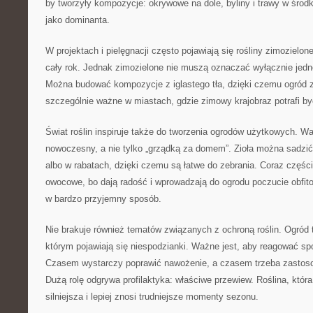
by tworzyły kompozycje: okrywowe na dole, byliny i trawy w środk
jako dominanta.
W projektach i pielęgnacji często pojawiają się rośliny zimozielon
cały rok. Jednak zimozielone nie muszą oznaczać wyłącznie jedne
Można budować kompozycje z iglastego tła, dzięki czemu ogród z
szczególnie ważne w miastach, gdzie zimowy krajobraz potrafi b
Świat roślin inspiruje także do tworzenia ogrodów użytkowych. 
nowoczesny, a nie tylko „grządką za domem”. Zioła można sadzić 
albo w rabatach, dzięki czemu są łatwe do zebrania. Coraz części
owocowe, bo dają radość i wprowadzają do ogrodu poczucie obfitoś
w bardzo przyjemny sposób.
Nie brakuje również tematów związanych z ochroną roślin. Ogród
którym pojawiają się niespodzianki. Ważne jest, aby reagować spok
Czasem wystarczy poprawić nawożenie, a czasem trzeba zastos
Dużą rolę odgrywa profilaktyka: właściwe przewiew. Roślina, która
silniejsza i lepiej znosi trudniejsze momenty sezonu.