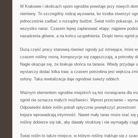
W Krakowie i okolicach sporo ogrodów powstaje przy nowych dom
nierówny. To szczególny rodzaj wyzwania, bo trzeba stworzyć ogr
jednocześnie zadbać o rozsądny budżet. Świat roślin pokazuje, ż
wszystko naraz. Czasem lepiej zaplanować etapy: najpierw podst
nasadzenia główne, a na końcu uzupełnienia. Dzięki temu ogród 
Dużą część pracy stanowią również ogrody już istniejące, które 
czasem rośliny rosną, kompozycje się zagęszczają, a potrzeby d
Nagle okazuje się, że brakuje słońca na tarasie. Wtedy przydaje 
wystarczy dodać kilka traw, a czasem potrzebna jest większa zmi
osłony. Taka rewitalizacja daje ogrodowi świeży oddech.
Ważnym elementem ogrodów miejskich są też rozwiązania dla mały
ogród nie oznacza małych możliwości. Wprost przeciwnie – wyma
Odpowiedni dobór roślin potrafi optycznie powiększyć przestrzeń. 
trejaże wprowadzają intymność. Nawet mały taras może stać się p
rośliny dobierze się tak, aby dawały strukturę i nie wymagały ciągł
Świat roślin to także miejsce, w którym rośliny traktuje się z sza