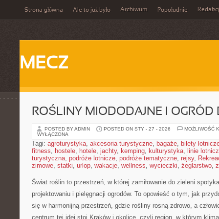
Archiwum
Redakc
Strona główna
Ale to już było
Popołudnie
MECZ
ROŚLINY MIODODAJNE I OGRÓD
POSTED BY ADMIN
POSTED ON STY - 27 - 2026
MOŻLIWOŚĆ 
WYŁĄCZONA
Tagi:
agroturystyka
,
akcesoria turystyczne
,
bagaże
,
bilety lotnicz
fitness
,
hostele
,
hotele
,
jachty
,
kemping
,
kulturystyka
,
linie lotnic
turystyczna
,
podróże lotnicze
,
podróże tematyczne
,
rejsy
,
Rekrea
zimowe
,
statki
,
urlop
,
wakacje
,
wellness
,
wycieczki
,
żeglarstwo
,
z
Świat roślin to przestrzeń, w której zamiłowanie do zieleni spoty
projektowaniu i pielęgnacji ogrodów. To opowieść o tym, jak prz
się w harmonijną przestrzeń, gdzie rośliny rosną zdrowo, a człow
centrum tej idei stoi Kraków i okolice, czyli region, w którym kli