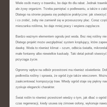
Wiele osób marzy o trawniku, bo daje tło dla rabat. Jednak trawnik
ale żywy organizm. Trzeba pamiętać o podlewaniu, a także o zabi
Dlatego na stronie pojawia się podejście praktyczne: jak stworzyć 
i co zrobić, żeby nie zamienił się w przesuszony plac. Coraz częśc
mieszanka roślinna, bo daje mniej pracy i wspiera zapylacze.
Bardzo ważnym elementem ogrodu jest woda. Bez niej rośliny nie 
Dlatego projekt może uwzględniać system kroplujący, które zapew
dawkę. Woda to również klimat – szum, odbicia światła, mikrorela
małe fontanny albo niewielkie kaskady. Taki detal potrafi stworzy
przyciąga życie.
Ogromny wpływ na odbiór przestrzeni ma również oświetlenie. Dob
podkreśla rośliny i sprawia, że ogród żyje także wieczorem. Można
zaakcentować kompozycję traw. Wtedy ogród staje się piękny na
zyskuje elegancki charakter.
Świat roślin to również przestrzeń wiedzy o tym, jak dbać o ogró
czas regeneracji, kiedy usuwa się zimowe osłony, wykonuje nawoż