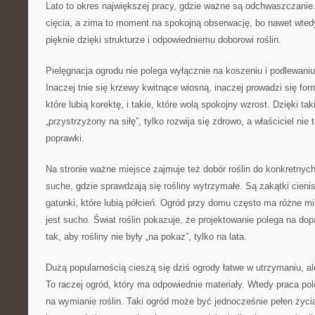
Lato to okres największej pracy, gdzie ważne są odchwaszczanie.
cięcia, a zima to moment na spokojną obserwację, bo nawet wte
pięknie dzięki strukturze i odpowiedniemu doborowi roślin.
Pielęgnacja ogrodu nie polega wyłącznie na koszeniu i podlewaniu
Inaczej tnie się krzewy kwitnące wiosną, inaczej prowadzi się fo
które lubią korektę, i takie, które wolą spokojny wzrost. Dzięki ta
„przystrzyżony na siłę”, tylko rozwija się zdrowo, a właściciel nie 
poprawki.
Na stronie ważne miejsce zajmuje też dobór roślin do konkretny
suche, gdzie sprawdzają się rośliny wytrzymałe. Są zakątki cienist
gatunki, które lubią półcień. Ogród przy domu często ma różne m
jest sucho. Świat roślin pokazuje, że projektowanie polega na d
tak, aby rośliny nie były „na pokaz”, tylko na lata.
Dużą popularnością cieszą się dziś ogrody łatwe w utrzymaniu, al
To raczej ogród, który ma odpowiednie materiały. Wtedy praca pole
na wymianie roślin. Taki ogród może być jednocześnie pełen życia,