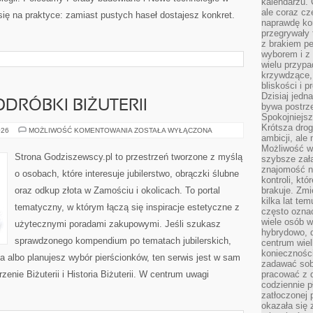
kalendarzu.
ale coraz cz
się na praktyce: zamiast pustych haseł dostajesz konkret.
naprawdę kor
przegrywały 
z brakiem p
wyborem i z 
wielu przypa
krzywdzące, 
bliskości i p
Dzisiaj jedn
ODRÓBKI BIŻUTERII
bywa postrz
Spokojniejs
Krótsza drog
FALSYFIKATY
026
MOŻLIWOŚĆ KOMENTOWANIA
ZOSTAŁA WYŁĄCZONA
ambicji, al
I
PODRÓBKI
Możliwość wy
BIŻUTERII
Strona Godziszewscy.pl to przestrzeń tworzone z myślą
szybsze zał
znajomość na
o osobach, które interesuje jubilerstwo, obrączki ślubne
kontroli, kt
oraz odkup złota w Zamościu i okolicach. To portal
brakuje. Zmi
kilka lat te
tematyczny, w którym łączą się inspiracje estetyczne z
często ozna
wiele osób w
użytecznymi poradami zakupowymi. Jeśli szukasz
hybrydowo, 
sprawdzonego kompendium po tematach jubilerskich,
centrum wiel
konieczności
ta albo planujesz wybór pierścionków, ten serwis jest w sam
zadawać sob
zenie Biżuterii i Historia Biżuterii. W centrum uwagi
pracować z 
codziennie p
zatłoczonej 
okazała się 