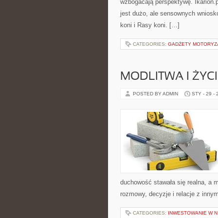
wzbogacają perspektywę. Ikarion.p
jest dużo, ale sensownych wnioskó
koni i Rasy koni. […]
CATEGORIES:
GADŻETY MOTORYZ
MODLITWA I ŻYC
POSTED BY ADMIN
STY - 29 -
duchowość stawała się realna, a mo
rozmowy, decyzje i relacje z inny
CATEGORIES:
INWESTOWANIE W 