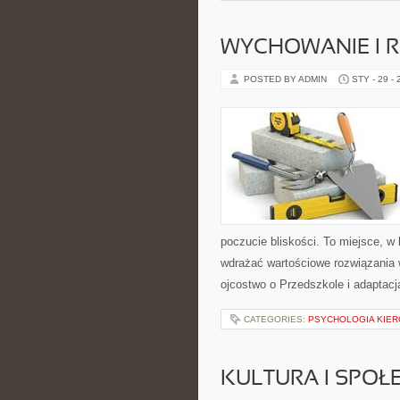
WYCHOWANIE I 
POSTED BY ADMIN
STY - 29 -
poczucie bliskości. To miejsce, w 
wdrażać wartościowe rozwiązania 
ojcostwo o Przedszkole i adaptacj
CATEGORIES:
PSYCHOLOGIA KIE
KULTURA I SPO