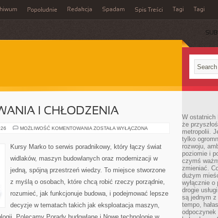
chiwum
Redakcja
Spadam
Tagi
Tagi
Popołudnie
Spis Treści
SUB
ANIA I CHŁODZENIA
W ostatnich 
że przyszłoś
SYSTEMY
026
MOŻLIWOŚĆ KOMENTOWANIA
ZOSTAŁA WYŁĄCZONA
metropolii. 
OGRZEWANIA
tylko ogromn
I
CHŁODZENIA
rozwoju, amb
Kursy Marko to serwis poradnikowy, który łączy świat
poziomie i p
widlaków, maszyn budowlanych oraz modernizacji w
czymś ważny
zmieniać. C
jedną, spójną przestrzeń wiedzy. To miejsce stworzone
dużym mieśc
z myślą o osobach, które chcą robić rzeczy porządnie,
wyłącznie o 
drogie usług
rozumieć, jak funkcjonuje budowa, i podejmować lepsze
są jednym z
tempo, hałas
decyzje w tematach takich jak eksploatacja maszyn,
odpoczynek 
ologii. Polecamy Porady budowlane i Nowe technologie w