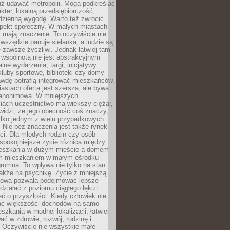
uż udawać metropolii. Mogą podkreślać
kter, lokalną przedsiębiorczość,
odzienną wygodę. Warto też zwrócić
pekt społeczny. W małych miastach
ż mają znaczenie. To oczywiście nie
wszędzie panuje sielanka, a ludzie są
 zawsze życzliwi. Jednak łatwiej tam
 wspólnota nie jest abstrakcyjnym
lne wydarzenia, targi, inicjatywy
kluby sportowe, biblioteki czy domy
awdę potrafią integrować mieszkańców.
stach oferta jest szersza, ale bywa
j anonimowa. W mniejszych
iach uczestnictwo ma większy ciężar,
widzi, że jego obecność coś znaczy,
tylko jednym z wielu przypadkowych
 Nie bez znaczenia jest także rynek
ci. Dla młodych rodzin czy osób
spokojniejsze życie różnica między
eszkania w dużym mieście a domem
m mieszkaniem w małym ośrodku
romna. To wpływa nie tylko na stan
także na psychikę. Życie z mniejszą
nsową pozwala podejmować lepsze
 działać z poziomu ciągłego lęku i
eć o przyszłości. Kiedy człowiek nie
ć większości dochodów na samo
szkania w modnej lokalizacji, łatwiej
ć w zdrowie, rozwój, rodzinę i
 Oczywiście nie wszystkie małe