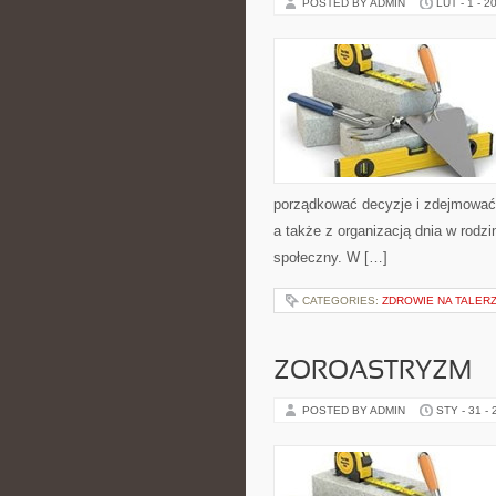
POSTED BY ADMIN
LUT - 1 - 2
porządkować decyzje i zdejmować 
a także z organizacją dnia w rodz
społeczny. W […]
CATEGORIES:
ZDROWIE NA TALER
ZOROASTRYZM
POSTED BY ADMIN
STY - 31 -