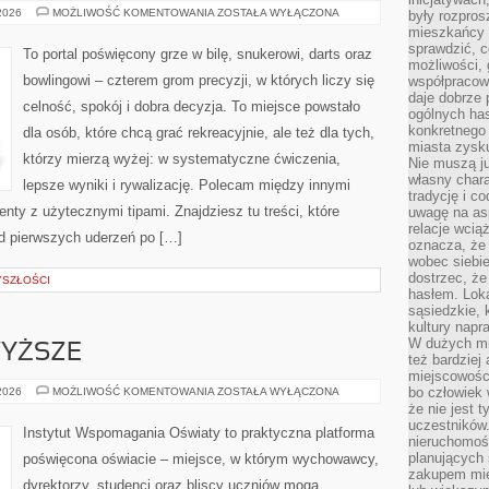
KULTURA
 2026
MOŻLIWOŚĆ KOMENTOWANIA
ZOSTAŁA WYŁĄCZONA
były rozpros
I
mieszkańcy 
SPOŁECZNOŚĆ
sprawdzić, c
FANÓW
To portal poświęcony grze w bilę, snukerowi, darts oraz
możliwości, 
bowlingowi – czterem grom precyzji, w których liczy się
współpracow
daje dobrze
celność, spokój i dobra decyzja. To miejsce powstało
ogólnych has
konkretnego 
dla osób, które chcą grać rekreacyjnie, ale też dla tych,
miasta zysku
którzy mierzą wyżej: w systematyczne ćwiczenia,
Nie muszą j
własny chara
lepsze wyniki i rywalizację. Polecam między innymi
tradycję i c
enty z użytecznymi tipami. Znajdziesz tu treści, które
uwagę na as
relacje wcią
od pierwszych uderzeń po […]
oznacza, że 
wobec siebie
dostrzec, że
YSZŁOŚCI
hasłem. Loka
sąsiedzkie, 
kultury napr
W dużych mia
YŻSZE
też bardzie
miejscowośc
SZKOLNICTWO
bo człowiek 
 2026
MOŻLIWOŚĆ KOMENTOWANIA
ZOSTAŁA WYŁĄCZONA
WYŻSZE
że nie jest 
uczestników.
Instytut Wspomagania Oświaty to praktyczna platforma
nieruchomoś
planujących 
poświęcona oświacie – miejsce, w którym wychowawcy,
zakupem mi
dyrektorzy, studenci oraz bliscy uczniów mogą