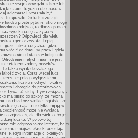
ykonuje swoje obowiązki zdalnie lub
dzięki czemu fizyczna obecność w
kiej aglomeracji przestała być
ą. To sprawiło, że ludzie zaczęli
ie bardzo proste pytanie: skoro mogę
dowolnego miejsca, to dlaczego mam
łacić wysoką cenę za życie w
przestrzeni? Odpowiedź dla wielu
zaskakująco oczywista. Lepiej
, gdzie łatwiej oddychać, gdzie
na wrócić do domu po pracy i gdzie
zaczyna się od stania w kolejce do
 Odrodzenie małych miast nie jest
cznie efektem zmiany nawyków
 To także wynik dojrzalszego
a jakość życia. Coraz więcej ludzi
sukces nie polega wyłącznie na
eszkania, liczbie modnych lokali w
lometra i dostępie do prestiżowych
kces bywa też cichy. Bywa związany z
cko ma blisko do szkoły, że można
mu na obiad bez wielkiej logistyki, że
rawdę się znają, a nie tylko mijają w
ka codzienność może nie wygląda
ie na zdjęciach, ale dla wielu osób jest
ardziej ludzka. W połowie tej
żną rolę odgrywa także internet, bo to
ki niemu mniejsze ośrodki przestają
alne. Kiedyś informacje o lokalnych
, przedsiębiorcach czy wydarzeniach