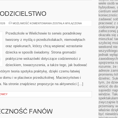
wiele osób w
hybrydowo, 
centrum wiel
RODZICIELSTWO
konieczności
zadawać sob
pracować z 
WYCHOWANIE
 2026
MOŻLIWOŚĆ KOMENTOWANIA
ZOSTAŁA WYŁĄCZONA
I
codziennie p
RODZICIELSTWO
zatłoczonej 
Przedszkole w Wielichowie to serwis poradnikowy
okazała się 
mieszkać tam
tworzony z myślą o przedszkolakach, niemowlętach
szybciej moż
oraz opiekunach, którzy chcą wspierać wzrastanie
weekend nie 
wszystkiego.
dziecka w sposób świadomy. Strona gromadzi
jednak wyłą
praktyczne wskazówki dotyczące codzienności z
zawodowych.
spojrzenia n
dzieckiem, towarzyszenia, a także tego, jak budować
rozumie, że 
adresie zami
którym teoria spotyka praktykę, dzięki czemu łatwiej
promieniu ki
w domu i w placówce przedszkolnej. Macierzyństwo i
dzielnic. Su
tym, że dzie
a. Na stronie znajdziesz propozycje na aktywności […]
wrócić do do
sąsiedzi nap
windzie. Ta
ROWCY
spektakularn
zwyczajnie b
przemiany wa
właśnie dzię
ŁECZNOŚĆ FANÓW
być niewidzi
inicjatywach