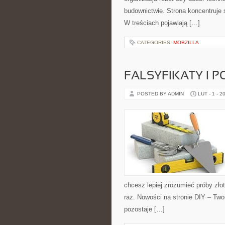
budownictwie. Strona koncentruje 
W treściach pojawiają […]
CATEGORIES:
MOBZILLA
FALSYFIKATY I P
POSTED BY ADMIN
LUT - 1 - 2
chcesz lepiej zrozumieć próby zło
raz. Nowości na stronie DIY – Twor
pozostaje […]