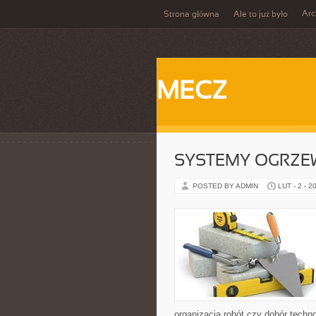
Ar
Strona główna
Ale to już było
MECZ
SYSTEMY OGRZEW
POSTED BY ADMIN
LUT - 2 - 2
organizacja robót czy dobór techn