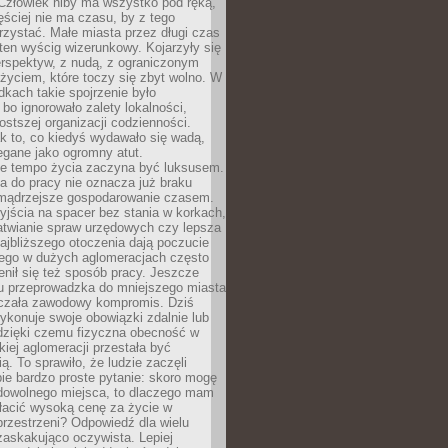
 Człowiek niby ma wszystko pod ręką,
ęściej nie ma czasu, by z tego
zystać. Małe miasta przez długi czas
ten wyścig wizerunkowy. Kojarzyły się
erspektyw, z nudą, z ograniczonym
życiem, które toczy się zbyt wolno. W
dkach takie spojrzenie było
bo ignorowało zalety lokalności,
rostszej organizacji codzienności.
ak to, co kiedyś wydawało się wadą,
egane jako ogromny atut.
ze tempo życia zaczyna być luksusem.
a do pracy nie oznacza już braku
e mądrzejsze gospodarowanie czasem.
jścia na spacer bez stania w korkach,
atwianie spraw urzędowych czy lepsza
jbliższego otoczenia dają poczucie
órego w dużych aglomeracjach często
enił się też sposób pracy. Jeszcze
mu przeprowadzka do mniejszego miasta
czała zawodowy kompromis. Dziś
ykonuje swoje obowiązki zdalnie lub
dzięki czemu fizyczna obecność w
kiej aglomeracji przestała być
ą. To sprawiło, że ludzie zaczęli
ie bardzo proste pytanie: skoro mogę
dowolnego miejsca, to dlaczego mam
łacić wysoką cenę za życie w
przestrzeni? Odpowiedź dla wielu
zaskakująco oczywista. Lepiej