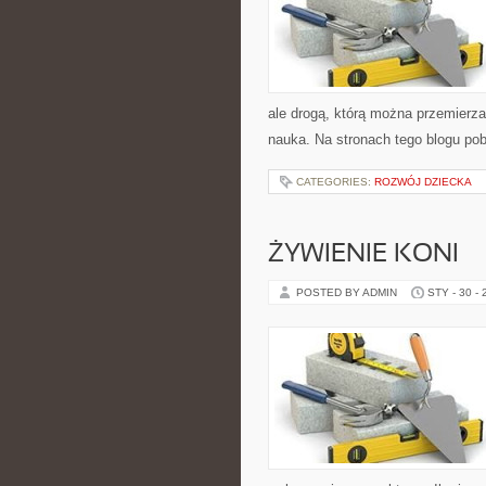
ale drogą, którą można przemierza
nauka. Na stronach tego blogu po
CATEGORIES:
ROZWÓJ DZIECKA
ŻYWIENIE KONI
POSTED BY ADMIN
STY - 30 -