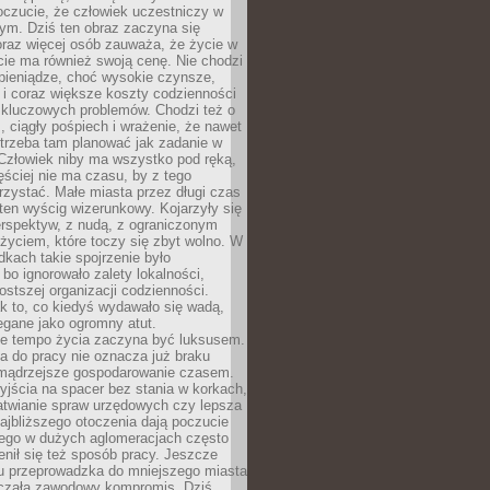
oczucie, że człowiek uczestniczy w
m. Dziś ten obraz zaczyna się
oraz więcej osób zauważa, że życie w
ie ma również swoją cenę. Nie chodzi
pieniądze, choć wysokie czynsze,
i i coraz większe koszty codzienności
 kluczowych problemów. Chodzi też o
, ciągły pośpiech i wrażenie, że nawet
trzeba tam planować jak zadanie w
 Człowiek niby ma wszystko pod ręką,
ęściej nie ma czasu, by z tego
zystać. Małe miasta przez długi czas
ten wyścig wizerunkowy. Kojarzyły się
erspektyw, z nudą, z ograniczonym
życiem, które toczy się zbyt wolno. W
dkach takie spojrzenie było
bo ignorowało zalety lokalności,
rostszej organizacji codzienności.
ak to, co kiedyś wydawało się wadą,
egane jako ogromny atut.
ze tempo życia zaczyna być luksusem.
a do pracy nie oznacza już braku
e mądrzejsze gospodarowanie czasem.
jścia na spacer bez stania w korkach,
atwianie spraw urzędowych czy lepsza
jbliższego otoczenia dają poczucie
órego w dużych aglomeracjach często
enił się też sposób pracy. Jeszcze
mu przeprowadzka do mniejszego miasta
czała zawodowy kompromis. Dziś