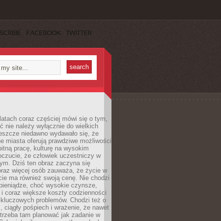
SCRIBE
FACEBOOK
TWITTER
latach coraz częściej mówi się o tym,
ć nie należy wyłącznie do wielkich
Jeszcze niedawno wydawało się, że
e miasta oferują prawdziwe możliwości
itną pracę, kulturę na wysokim
oczucie, że człowiek uczestniczy w
m. Dziś ten obraz zaczyna się
oraz więcej osób zauważa, że życie w
ie ma również swoją cenę. Nie chodzi
pieniądze, choć wysokie czynsze,
i i coraz większe koszty codzienności
 kluczowych problemów. Chodzi też o
, ciągły pośpiech i wrażenie, że nawet
trzeba tam planować jak zadanie w