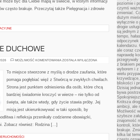
l może być dla Ciebie mapą w świecie, w którym informacji
poziomie i p
czymś ważny
w często brakuje. Przeczytaj także Pielęgnacja i zdrowie
zmieniać. C
dużym mieśc
wyłącznie o 
drogie usług
ACYJNE
są jednym z
tempo, hałas
odpoczynek 
kalendarzu.
IE DUCHOWE
ale coraz cz
naprawdę kor
przegrywały 
MODLITWA
 2026
MOŻLIWOŚĆ KOMENTOWANIA
ZOSTAŁA WYŁĄCZONA
I
z brakiem p
ŻYCIE
wyborem i z 
DUCHOWE
To miejsce stworzone z myślą o drodze zaufania, które
wielu przypa
krzywdzące, 
pomaga pogłębiać więź z Stwórcą w zwykłych chwilach.
bliskości i p
Strona jest punktem odniesienia dla osób, które chcą
Dzisiaj jedn
bywa postrz
bardziej świadomie kroczyć w wierze – nie tylko od
Spokojniejs
Krótsza drog
święta, ale także wtedy, gdy życie stawia próby. Jej
ambicji, al
misją jest ukierunkowywać w taki sposób, by
Możliwość wy
szybsze zał
dlitwa i refleksja przenikały codzienne obowiązki,
znajomość na
mi. Zobacz również: Rodzina […]
kontroli, kt
brakuje. Zmi
kilka lat te
NIERUCHOMOŚCI
często ozna