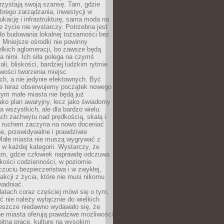
rzystają swoją szansę. Tam, gdzie
brego zarządzania, inwestycji w
dukację i infrastrukturę, sama moda na
e życie nie wystarczy. Potrzebna jest
do budowania lokalnej tożsamości bez
 Mniejsze ośrodki nie powinny
lkich aglomeracji, bo zawsze będą
a nimi. Ich siła polega na czymś
li, bliskości, bardziej ludzkim rytmie
iwości tworzenia miejsc
ch, a nie jedynie efektownych. Być
e teraz obserwujemy początek nowego
rym małe miasta nie będą już
ako plan awaryjny, lecz jako świadomy
la wszystkich, ale dla bardzo wielu.
ach zachwytu nad prędkością, skalą i
 ruchem zaczyna na nowo doceniać
lne, przewidywalne i prawdziwie
Małe miasta nie muszą wygrywać z
 w każdej kategorii. Wystarczy, że
am, gdzie człowiek naprawdę odczuwa
akości codzienności, w poziomie
czuciu bezpieczeństwa i w zwykłej,
fakcji z życia, które nie musi nikomu
wadniać.
latach coraz częściej mówi się o tym,
ć nie należy wyłącznie do wielkich
Jeszcze niedawno wydawało się, że
e miasta oferują prawdziwe możliwości
itną pracę, kulturę na wysokim