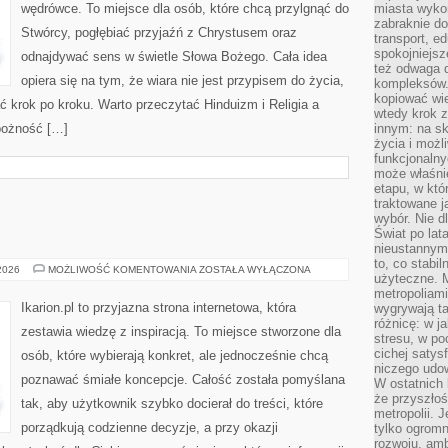
wędrówce. To miejsce dla osób, które chcą przylgnąć do
miasta wyko
zabraknie do
Stwórcy, pogłębiać przyjaźń z Chrystusem oraz
transport, e
spokojniejsz
odnajdywać sens w świetle Słowa Bożego. Cała idea
też odwaga 
opiera się na tym, że wiara nie jest przypisem do życia,
kompleksów.
kopiować wie
ć krok po kroku. Warto przeczytać Hinduizm i Religia a
wtedy krok z
bożność […]
innym: na ska
życia i możl
funkcjonalny
może właśni
etapu, w któ
traktowane j
wybór. Nie d
Świat po lat
nieustannym
to, co stabi
ŻYWIENIE
 2026
MOŻLIWOŚĆ KOMENTOWANIA
ZOSTAŁA WYŁĄCZONA
użyteczne. 
KONI
metropoliami
Ikarion.pl to przyjazna strona internetowa, która
wygrywają t
różnicę: w j
zestawia wiedzę z inspiracją. To miejsce stworzone dla
stresu, w po
cichej satys
osób, które wybierają konkret, ale jednocześnie chcą
niczego udo
poznawać śmiałe koncepcje. Całość została pomyślana
W ostatnich 
że przyszłoś
tak, aby użytkownik szybko docierał do treści, które
metropolii. 
porządkują codzienne decyzje, a przy okazji
tylko ogromn
rozwoju, amb