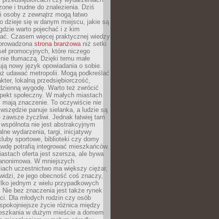
zone i trudne do znalezienia. Dziś
i osoby z zewnątrz mogą łatwo
o dzieje się w danym miejscu, jakie są
gdzie warto pojechać i z kim
ać. Czasem więcej praktycznej wiedzy
 prowadzona
strona branżowa
niż setki
eł promocyjnych, które niczego
nie tłumaczą. Dzięki temu małe
ją nowy język opowiadania o sobie.
uż udawać metropolii. Mogą podkreślać
kter, lokalną przedsiębiorczość,
odzienną wygodę. Warto też zwrócić
pekt społeczny. W małych miastach
ż mają znaczenie. To oczywiście nie
wszędzie panuje sielanka, a ludzie są
 zawsze życzliwi. Jednak łatwiej tam
 wspólnota nie jest abstrakcyjnym
lne wydarzenia, targi, inicjatywy
kluby sportowe, biblioteki czy domy
awdę potrafią integrować mieszkańców.
stach oferta jest szersza, ale bywa
j anonimowa. W mniejszych
iach uczestnictwo ma większy ciężar,
widzi, że jego obecność coś znaczy,
tylko jednym z wielu przypadkowych
 Nie bez znaczenia jest także rynek
ci. Dla młodych rodzin czy osób
spokojniejsze życie różnica między
eszkania w dużym mieście a domem