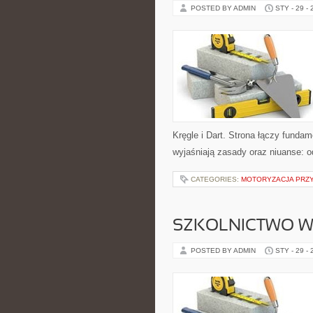
POSTED BY ADMIN
STY - 29 -
Kręgle i Dart. Strona łączy fundam
wyjaśniają zasady oraz niuanse: 
CATEGORIES:
MOTORYZACJA PRZ
SZKOLNICTWO W
POSTED BY ADMIN
STY - 29 -