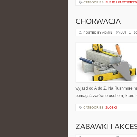
CATEGORIES:
FUZJE I PARTNERS
CHORWACJA
POSTED BY ADMIN
LUT - 1 - 2
wyjazd od A do Z. Na Rushmore naj
pomagać zarówno osobom, które lu
CATEGORIES:
ŻŁOBKI
ZABAWKI I AKCES