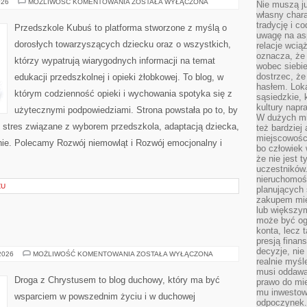
ZABAWKI
026
MOŻLIWOŚĆ KOMENTOWANIA
ZOSTAŁA WYŁĄCZONA
Nie muszą j
I
własny chara
AKCESORIA
DLA
tradycję i c
Przedszkole Kubuś to platforma stworzone z myślą o
DZIECI
uwagę na as
dorosłych towarzyszących dziecku oraz o wszystkich,
relacje wcią
oznacza, że 
którzy wypatrują wiarygodnych informacji na temat
wobec siebie
dostrzec, że
edukacji przedszkolnej i opieki żłobkowej. To blog, w
hasłem. Loka
którym codzienność opieki i wychowania spotyka się z
sąsiedzkie, 
kultury napr
użytecznymi podpowiedziami. Strona powstała po to, by
W dużych mia
stres związane z wyborem przedszkola, adaptacją dziecka,
też bardzie
miejscowośc
inie. Polecamy Rozwój niemowląt i Rozwój emocjonalny i
bo człowiek 
że nie jest 
uczestników.
nieruchomoś
ZU
planujących 
zakupem mi
lub większy
może być og
konta, lecz 
presją fina
decyzje, nie
ZOROASTRYZM
 2026
MOŻLIWOŚĆ KOMENTOWANIA
ZOSTAŁA WYŁĄCZONA
realnie myśl
musi oddawa
Droga z Chrystusem to blog duchowy, który ma być
prawo do mie
mu inwestowa
wsparciem w powszednim życiu i w duchowej
odpoczynek.