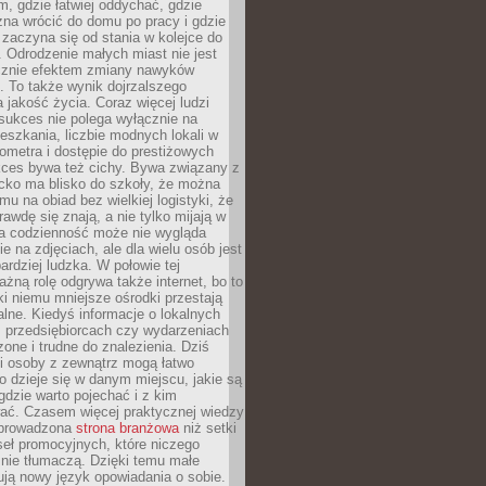
, gdzie łatwiej oddychać, gdzie
na wrócić do domu po pracy i gdzie
zaczyna się od stania w kolejce do
 Odrodzenie małych miast nie jest
cznie efektem zmiany nawyków
 To także wynik dojrzalszego
a jakość życia. Coraz więcej ludzi
sukces nie polega wyłącznie na
eszkania, liczbie modnych lokali w
lometra i dostępie do prestiżowych
kces bywa też cichy. Bywa związany z
cko ma blisko do szkoły, że można
mu na obiad bez wielkiej logistyki, że
rawdę się znają, a nie tylko mijają w
ka codzienność może nie wygląda
ie na zdjęciach, ale dla wielu osób jest
ardziej ludzka. W połowie tej
żną rolę odgrywa także internet, bo to
ki niemu mniejsze ośrodki przestają
alne. Kiedyś informacje o lokalnych
, przedsiębiorcach czy wydarzeniach
zone i trudne do znalezienia. Dziś
i osoby z zewnątrz mogą łatwo
o dzieje się w danym miejscu, jakie są
gdzie warto pojechać i z kim
ać. Czasem więcej praktycznej wiedzy
 prowadzona
strona branżowa
niż setki
eł promocyjnych, które niczego
nie tłumaczą. Dzięki temu małe
ją nowy język opowiadania o sobie.