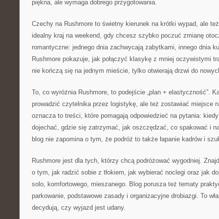
piękna, ale wymaga dobrego przygotowania.
Czechy na Rushmore to świetny kierunek na krótki wypad, ale też
idealny kraj na weekend, gdy chcesz szybko poczuć zmianę otocz
romantyczne: jednego dnia zachwycają zabytkami, innego dnia ku
Rushmore pokazuje, jak połączyć klasykę z mniej oczywistymi t
nie kończą się na jednym mieście, tylko otwierają drzwi do nowy
To, co wyróżnia Rushmore, to podejście „plan + elastyczność”. 
prowadzić czytelnika przez logistykę, ale też zostawiać miejsce
oznacza to treści, które pomagają odpowiedzieć na pytania: kiedy
dojechać, gdzie się zatrzymać, jak oszczędzać, co spakować i 
blog nie zapomina o tym, że podróż to także łapanie kadrów i sz
Rushmore jest dla tych, którzy chcą podróżować wygodniej. Znajd
o tym, jak radzić sobie z tłokiem, jak wybierać noclegi oraz jak d
solo, komfortowego, mieszanego. Blog porusza też tematy praktyc
parkowanie, podstawowe zasady i organizacyjne drobiazgi. To wła
decydują, czy wyjazd jest udany.