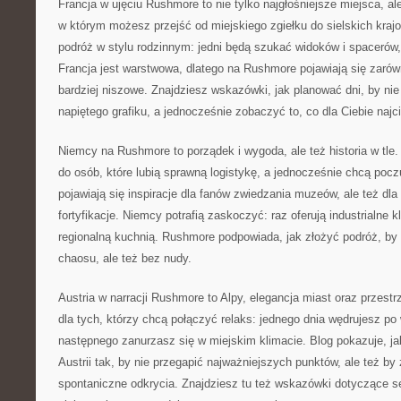
Francja w ujęciu Rushmore to nie tylko najgłośniejsze miejsca, ale
w którym możesz przejść od miejskiego zgiełku do sielskich kra
podróż w stylu rodzinnym: jedni będą szukać widoków i spacerów, i
Francja jest warstwowa, dlatego na Rushmore pojawiają się zarówn
bardziej niszowe. Znajdziesz wskazówki, jak planować dni, by ni
napiętego grafiku, a jednocześnie zobaczyć to, co dla Ciebie naj
Niemcy na Rushmore to porządek i wygoda, ale też historia w tle.
do osób, które lubią sprawną logistykę, a jednocześnie chcą pocz
pojawiają się inspiracje dla fanów zwiedzania muzeów, ale też dla 
fortyfikacje. Niemcy potrafią zaskoczyć: raz oferują industrialne
regionalną kuchnią. Rushmore podpowiada, jak złożyć podróż, b
chaosu, ale też bez nudy.
Austria w narracji Rushmore to Alpy, elegancja miast oraz przest
dla tych, którzy chcą połączyć relaks: jednego dnia wędrujesz p
następnego zanurzasz się w miejskim klimacie. Blog pokazuje, j
Austrii tak, by nie przegapić najważniejszych punktów, ale też by
spontaniczne odkrycia. Znajdziesz tu też wskazówki dotyczące s