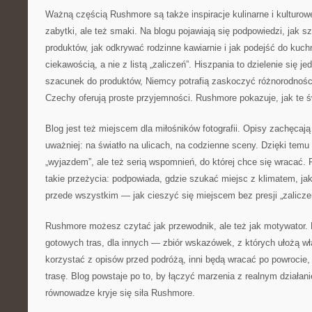
Ważną częścią Rushmore są także inspiracje kulinarne i kulturowe
zabytki, ale też smaki. Na blogu pojawiają się podpowiedzi, jak s
produktów, jak odkrywać rodzinne kawiarnie i jak podejść do kuch
ciekawością, a nie z listą „zaliczeń”. Hiszpania to dzielenie się j
szacunek do produktów, Niemcy potrafią zaskoczyć różnorodnością
Czechy oferują proste przyjemności. Rushmore pokazuje, jak te ś
Blog jest też miejscem dla miłośników fotografii. Opisy zachęcają
uważniej: na światło na ulicach, na codzienne sceny. Dzięki temu p
„wyjazdem”, ale też serią wspomnień, do której chce się wraca
takie przeżycia: podpowiada, gdzie szukać miejsc z klimatem, jak
przede wszystkim — jak cieszyć się miejscem bez presji „zalicz
Rushmore możesz czytać jak przewodnik, ale też jak motywator. D
gotowych tras, dla innych — zbiór wskazówek, z których ułożą wł
korzystać z opisów przed podróżą, inni będą wracać po powrocie
trasę. Blog powstaje po to, by łączyć marzenia z realnym działani
równowadze kryje się siła Rushmore.