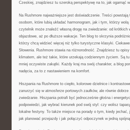
Czeskiej, znajdziesz tu szeroką perspektywę na to, jak ogarnąć w
Na Rushmore najważniejsze jest doświadczenie. Treści powstają
osobom, które lubią układać harmonogram, jak i tym, którzy wolą
czytelnik może znaleźć własną drogę na zwiedzanie: od krótkich 
objazdowe, aż po dłuższe wakacje. Ten blog to skrzynia podróżni
którzy chcą widzieć więcej niż tylko turystyczne klasyki. Ciekaw
Słowenia. Rushmore stawia na różnorodność. Znajdziesz tu opisy
klimatem, ale też takie, które urzekają codziennym życiem. Są tu
mniej oczywiste zakątki. Każdy kraj ma swój charakter, a blog 
nadęcia, za to z nastawieniem na komfort.
Hiszpania na Rushmore to ciepło, kolorowe dzielnice i kontrastow
zanurzyć się w atmosferze portowych zaułków, ale równie dobrz
zwiedzanie. Hiszpania potrafi być jednocześnie głośna i energety
podpowiedzi, jak wybrać kierunek pod swój styl: czy wolisz tapas
lokalne festyny. To także miejsce na porady o tym, kiedy jechać, 
jak planować przejazdy i jak połączyć odpoczynek w jedną spójną