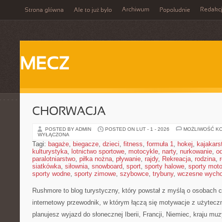
Archiwum
Redakc
Strona główna
Ale to już było
Popołudnie
MECZ
CHORWACJA
POSTED BY ADMIN
POSTED ON LUT - 1 - 2026
MOŻLIWOŚĆ K
WYŁĄCZONA
Tagi:
bagaże
,
biegacze
,
dzieci
,
fitness
,
formuła 1
,
hokej
,
kajakars
kulturystyka
,
lotnictwo sportowe
,
motocykle
,
narty
,
nurkowanie
,
o
paralotniarstwo
,
piłka nożna
,
pływanie
,
rajdy
,
Rekreacja
,
rodzina
,
siatkówka
,
siłownia
,
snowboard
,
sport
,
sporty halowe
,
sporty mot
sporty wodne
,
sporty zimowe
,
szybowce
,
trybuny
,
wczesne wych
Rushmore to blog turystyczny, który powstał z myślą o osobach 
internetowy przewodnik, w którym łączą się motywacje z użytecz
planujesz wyjazd do słonecznej Iberii, Francji, Niemiec, kraju muzy