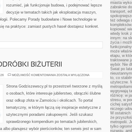
miasta wyko
rozumieć, jak funkcjonuje budowa, i podejmować lepsze
zabraknie do
transport, e
decyzje w tematach takich jak eksploatacja maszyn,
spokojniejsz
ologii. Polecamy Porady budowlane i Nowe technologie w
też odwaga 
kompleksów.
się na praktyce: zamiast pustych haseł dostajesz konkret.
kopiować wie
wtedy krok z
innym: na ska
życia i możl
funkcjonalny
może właśni
etapu, w któ
traktowane j
ODRÓBKI BIŻUTERII
wybór. Nie d
Świat po lat
nieustannym
FALSYFIKATY
026
MOŻLIWOŚĆ KOMENTOWANIA
ZOSTAŁA WYŁĄCZONA
to, co stabi
I
PODRÓBKI
użyteczne. 
BIŻUTERII
Strona Godziszewscy.pl to przestrzeń tworzone z myślą
metropoliami
wygrywają t
o osobach, które interesuje jubilerstwo, obrączki ślubne
różnicę: w j
stresu, w po
oraz odkup złota w Zamościu i okolicach. To portal
cichej satys
tematyczny, w którym łączą się inspiracje estetyczne z
niczego udo
W ostatnich 
użytecznymi poradami zakupowymi. Jeśli szukasz
że przyszłoś
sprawdzonego kompendium po tematach jubilerskich,
metropolii. 
tylko ogromn
ta albo planujesz wybór pierścionków, ten serwis jest w sam
rozwoju, amb