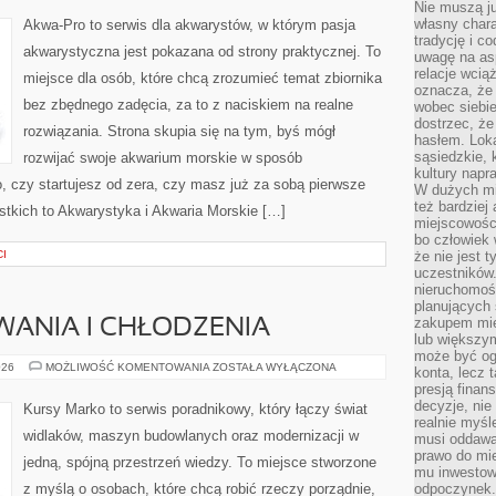
Nie muszą j
NAJPIĘKNIEJSZE
AKWARIA
własny chara
Akwa-Pro to serwis dla akwarystów, w którym pasja
tradycję i c
akwarystyczna jest pokazana od strony praktycznej. To
uwagę na as
relacje wcią
miejsce dla osób, które chcą zrozumieć temat zbiornika
oznacza, że 
bez zbędnego zadęcia, za to z naciskiem na realne
wobec siebie
dostrzec, że
rozwiązania. Strona skupia się na tym, byś mógł
hasłem. Loka
sąsiedzkie, 
rozwijać swoje akwarium morskie w sposób
kultury napr
o, czy startujesz od zera, czy masz już za sobą pierwsze
W dużych mia
też bardzie
stkich to Akwarystyka i Akwaria Morskie […]
miejscowośc
bo człowiek 
CI
że nie jest 
uczestników.
nieruchomoś
planujących 
zakupem mi
ANIA I CHŁODZENIA
lub większy
może być og
SYSTEMY
026
MOŻLIWOŚĆ KOMENTOWANIA
ZOSTAŁA WYŁĄCZONA
konta, lecz 
OGRZEWANIA
presją fina
I
CHŁODZENIA
decyzje, nie
Kursy Marko to serwis poradnikowy, który łączy świat
realnie myśl
widlaków, maszyn budowlanych oraz modernizacji w
musi oddawa
prawo do mie
jedną, spójną przestrzeń wiedzy. To miejsce stworzone
mu inwestowa
z myślą o osobach, które chcą robić rzeczy porządnie,
odpoczynek.