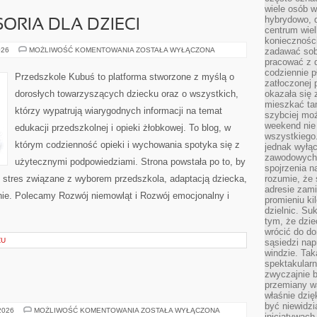
wiele osób w
hybrydowo, 
ORIA DLA DZIECI
centrum wiel
konieczności
ZABAWKI
026
MOŻLIWOŚĆ KOMENTOWANIA
ZOSTAŁA WYŁĄCZONA
zadawać sob
I
pracować z 
AKCESORIA
codziennie p
DLA
Przedszkole Kubuś to platforma stworzone z myślą o
DZIECI
zatłoczonej 
dorosłych towarzyszących dziecku oraz o wszystkich,
okazała się 
mieszkać tam
którzy wypatrują wiarygodnych informacji na temat
szybciej moż
weekend nie 
edukacji przedszkolnej i opieki żłobkowej. To blog, w
wszystkiego.
którym codzienność opieki i wychowania spotyka się z
jednak wyłą
zawodowych.
użytecznymi podpowiedziami. Strona powstała po to, by
spojrzenia n
stres związane z wyborem przedszkola, adaptacją dziecka,
rozumie, że 
adresie zami
inie. Polecamy Rozwój niemowląt i Rozwój emocjonalny i
promieniu ki
dzielnic. Su
tym, że dzie
wrócić do do
ZU
sąsiedzi nap
windzie. Ta
spektakularn
zwyczajnie b
przemiany wa
właśnie dzię
być niewidzi
ZOROASTRYZM
 2026
MOŻLIWOŚĆ KOMENTOWANIA
ZOSTAŁA WYŁĄCZONA
inicjatywach