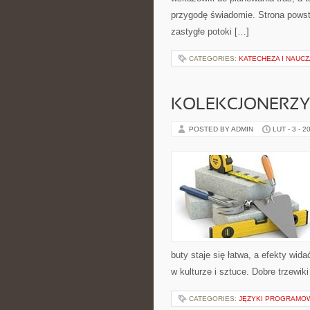
przygodę świadomie. Strona powst
zastygłe potoki […]
CATEGORIES:
KATECHEZA I NAUC
KOLEKCJONERZY 
POSTED BY ADMIN
LUT - 3 - 2
buty staje się łatwa, a efekty wid
w kulturze i sztuce. Dobre trzewiki
CATEGORIES:
JĘZYKI PROGRAMO