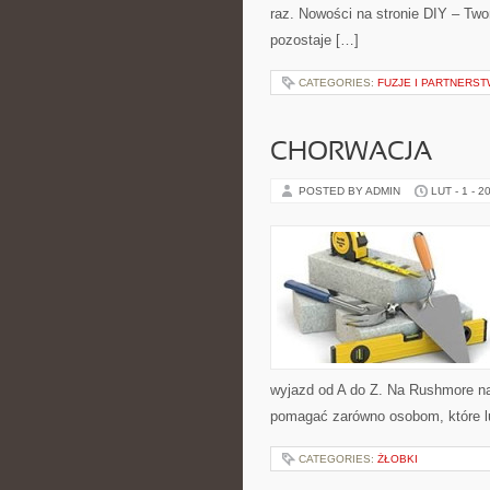
raz. Nowości na stronie DIY – Twor
pozostaje […]
CATEGORIES:
FUZJE I PARTNERS
CHORWACJA
POSTED BY ADMIN
LUT - 1 - 2
wyjazd od A do Z. Na Rushmore naj
pomagać zarówno osobom, które lu
CATEGORIES:
ŻŁOBKI