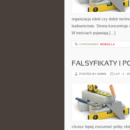
organizacja robót czy dobór techn
budownictwie. Strona koncentruje 
W treściach pojawiają […]
CATEGORIES:
MOBZILLA
FALSYFIKATY I P
POSTED BY ADMIN
LUT - 1 - 2
chcesz lepiej zrozumieć próby zło