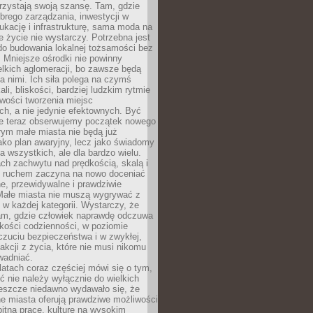
rzystają swoją szansę. Tam, gdzie
brego zarządzania, inwestycji w
dukację i infrastrukturę, sama moda na
e życie nie wystarczy. Potrzebna jest
do budowania lokalnej tożsamości bez
 Mniejsze ośrodki nie powinny
lkich aglomeracji, bo zawsze będą
a nimi. Ich siła polega na czymś
li, bliskości, bardziej ludzkim rytmie
iwości tworzenia miejsc
ch, a nie jedynie efektownych. Być
e teraz obserwujemy początek nowego
rym małe miasta nie będą już
ako plan awaryjny, lecz jako świadomy
la wszystkich, ale dla bardzo wielu.
ach zachwytu nad prędkością, skalą i
 ruchem zaczyna na nowo doceniać
lne, przewidywalne i prawdziwie
Małe miasta nie muszą wygrywać z
 w każdej kategorii. Wystarczy, że
am, gdzie człowiek naprawdę odczuwa
akości codzienności, w poziomie
czuciu bezpieczeństwa i w zwykłej,
fakcji z życia, które nie musi nikomu
wadniać.
latach coraz częściej mówi się o tym,
ć nie należy wyłącznie do wielkich
Jeszcze niedawno wydawało się, że
e miasta oferują prawdziwe możliwości
itną pracę, kulturę na wysokim