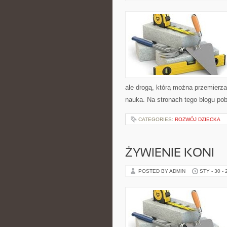
ale drogą, którą można przemierza
nauka. Na stronach tego blogu po
CATEGORIES:
ROZWÓJ DZIECKA
ŻYWIENIE KONI
POSTED BY ADMIN
STY - 30 -