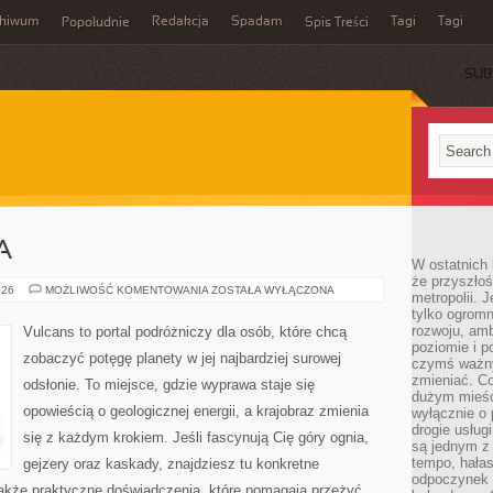
chiwum
Redakcja
Spadam
Tagi
Tagi
Popołudnie
Spis Treści
SUB
A
W ostatnich 
że przyszłoś
KLIFY
026
MOŻLIWOŚĆ KOMENTOWANIA
ZOSTAŁA WYŁĄCZONA
metropolii. 
I
tylko ogromn
WYBRZEŻA
rozwoju, amb
Vulcans to portal podróżniczy dla osób, które chcą
poziomie i p
zobaczyć potęgę planety w jej najbardziej surowej
czymś ważny
zmieniać. C
odsłonie. To miejsce, gdzie wyprawa staje się
dużym mieśc
opowieścią o geologicznej energii, a krajobraz zmienia
wyłącznie o 
drogie usług
się z każdym krokiem. Jeśli fascynują Cię góry ognia,
są jednym z
tempo, hałas
gejzery oraz kaskady, znajdziesz tu konkretne
odpoczynek 
także praktyczne doświadczenia, które pomagają przeżyć