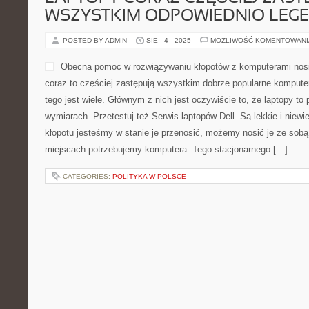
WSZYSTKIM ODPOWIEDNIO LEG
POSTED BY ADMIN
SIE - 4 - 2025
MOŻLIWOŚĆ KOMENTOWAN
Obecna pomoc w rozwiązywaniu kłopotów z komputerami nos
coraz to częściej zastępują wszystkim dobrze popularne komput
tego jest wiele. Głównym z nich jest oczywiście to, że laptopy to 
wymiarach. Przetestuj też Serwis laptopów Dell. Są lekkie i niewi
kłopotu jesteśmy w stanie je przenosić, możemy nosić je ze sobą
miejscach potrzebujemy komputera. Tego stacjonarnego […]
CATEGORIES:
POLITYKA W POLSCE