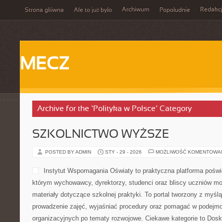
Archiwum
Redakc
Strona główna
Ale to już było
Popołudnie
MECZ
Archive for the ‘Polityka w Polsce’ Category
SZKOLNICTWO WYŻSZE
POSTED BY ADMIN
STY - 29 - 2026
MOŻLIWOŚĆ KOMENTOWA
Instytut Wspomagania Oświaty to praktyczna platforma poświ
którym wychowawcy, dyrektorzy, studenci oraz bliscy uczniów m
materiały dotyczące szkolnej praktyki. To portal tworzony z myśl
prowadzenie zajęć, wyjaśniać procedury oraz pomagać w podejmo
organizacyjnych po tematy rozwojowe. Ciekawe kategorie to Dos