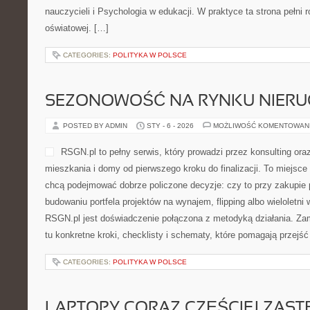
nauczycieli i Psychologia w edukacji. W praktyce ta strona pełni 
oświatowej. […]
CATEGORIES:
POLITYKA W POLSCE
SEZONOWOŚĆ NA RYNKU NIER
POSTED BY ADMIN
STY - 6 - 2026
MOŻLIWOŚĆ KOMENTOWAN
RSGN.pl to pełny serwis, który prowadzi przez konsulting ora
mieszkania i domy od pierwszego kroku do finalizacji. To miejsce
chcą podejmować dobrze policzone decyzje: czy to przy zakupie 
budowaniu portfela projektów na wynajem, flipping albo wieloletni
RSGN.pl jest doświadczenie połączona z metodyką działania. Zam
tu konkretne kroki, checklisty i schematy, które pomagają przejść
CATEGORIES:
POLITYKA W POLSCE
LAPTOPY CORAZ CZĘŚCIEJ ZAST