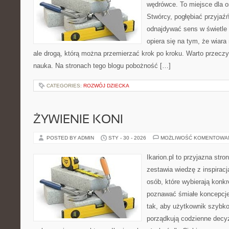
wędrówce. To miejsce dla o
Stwórcy, pogłębiać przyjaź
odnajdywać sens w świetle
opiera się na tym, że wiara
ale drogą, którą można przemierzać krok po kroku. Warto przeczyt
nauka. Na stronach tego blogu pobożność […]
CATEGORIES:
ROZWÓJ DZIECKA
ŻYWIENIE KONI
POSTED BY ADMIN
STY - 30 - 2026
MOŻLIWOŚĆ KOMENTOWA
Ikarion.pl to przyjazna stro
zestawia wiedzę z inspiracj
osób, które wybierają konkr
poznawać śmiałe koncepcje
tak, aby użytkownik szybko 
porządkują codzienne decyz