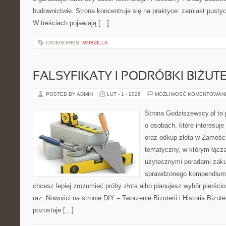
budownictwie. Strona koncentruje się na praktyce: zamiast pustyc
W treściach pojawiają […]
CATEGORIES:
MOBZILLA
FALSYFIKATY I PODRÓBKI BIŻUTE
POSTED BY ADMIN
LUT - 1 - 2026
MOŻLIWOŚĆ KOMENTOWAN
Strona Godziszewscy.pl to 
o osobach, które interesuje 
oraz odkup złota w Zamościu
tematyczny, w którym łączą 
użytecznymi poradami zaku
sprawdzonego kompendium p
chcesz lepiej zrozumieć próby złota albo planujesz wybór pierści
raz. Nowości na stronie DIY – Tworzenie Biżuterii i Historia Biżut
pozostaje […]