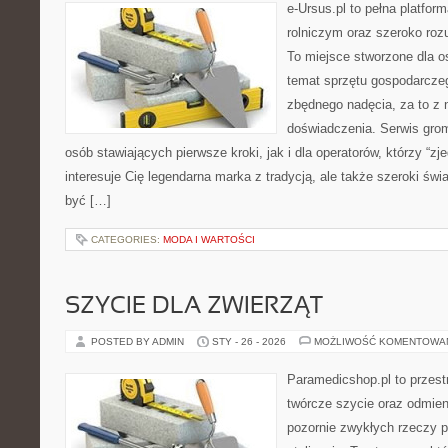
e-Ursus.pl to pełna platfo
rolniczym oraz szeroko rozu
To miejsce stworzone dla o
temat sprzętu gospodarcze
zbędnego nadęcia, za to z 
doświadczenia. Serwis gro
osób stawiających pierwsze kroki, jak i dla operatorów, którzy “zje
interesuje Cię legendarna marka z tradycją, ale także szeroki świ
być […]
CATEGORIES:
MODA I WARTOŚCI
SZYCIE DLA ZWIERZĄT
POSTED BY ADMIN
STY - 26 - 2026
MOŻLIWOŚĆ KOMENTOWA
Paramedicshop.pl to przest
twórcze szycie oraz odmieni
pozornie zwykłych rzeczy 