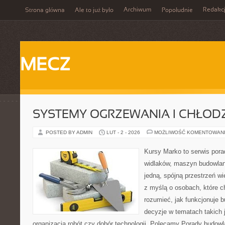
Archiwum
Redakc
Strona główna
Ale to już było
Popołudnie
MECZ
SYSTEMY OGRZEWANIA I CHŁOD
POSTED BY ADMIN
LUT - 2 - 2026
MOŻLIWOŚĆ KOMENTOWAN
Kursy Marko to serwis pora
widlaków, maszyn budowlan
jedną, spójną przestrzeń w
z myślą o osobach, które c
rozumieć, jak funkcjonuje 
decyzje w tematach takich 
organizacja robót czy dobór technologii. Polecamy Porady budowl