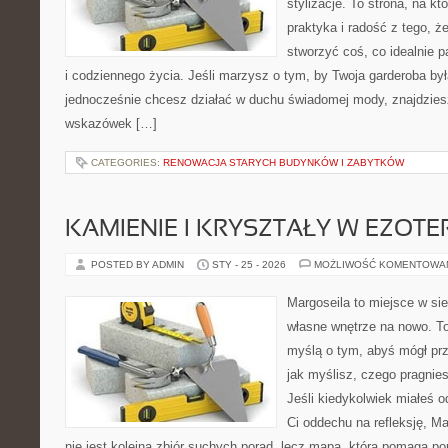
stylizacje. To strona, na któ
praktyka i radość z tego, 
stworzyć coś, co idealnie p
i codziennego życia. Jeśli marzysz o tym, by Twoja garderoba by
jednocześnie chcesz działać w duchu świadomej mody, znajdziesz
wskazówek […]
CATEGORIES:
RENOWACJA STARYCH BUDYNKÓW I ZABYTKÓW
KAMIENIE I KRYSZTAŁY W EZOTE
POSTED BY ADMIN
STY - 25 - 2026
MOŻLIWOŚĆ KOMENTOWA
Margoseila to miejsce w si
własne wnętrze na nowo. To
myślą o tym, abyś mógł prz
jak myślisz, czego pragnie
Jeśli kiedykolwiek miałeś o
Ci oddechu na refleksję, Mar
nie jest kolejna zbiór suchych porad, lecz mapa, która pomaga p