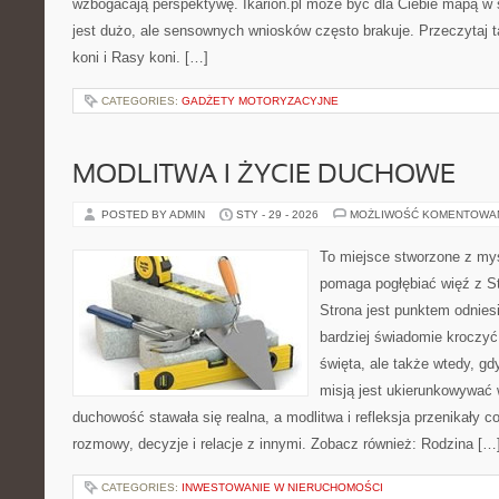
wzbogacają perspektywę. Ikarion.pl może być dla Ciebie mapą w ś
jest dużo, ale sensownych wniosków często brakuje. Przeczytaj t
koni i Rasy koni. […]
CATEGORIES:
GADŻETY MOTORYZACYJNE
MODLITWA I ŻYCIE DUCHOWE
POSTED BY ADMIN
STY - 29 - 2026
MOŻLIWOŚĆ KOMENTOWA
To miejsce stworzone z myś
pomaga pogłębiać więź z S
Strona jest punktem odniesi
bardziej świadomie kroczyć 
święta, ale także wtedy, gd
misją jest ukierunkowywać 
duchowość stawała się realna, a modlitwa i refleksja przenikały c
rozmowy, decyzje i relacje z innymi. Zobacz również: Rodzina […
CATEGORIES:
INWESTOWANIE W NIERUCHOMOŚCI