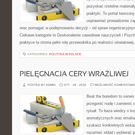
pozyskać rzetelne materiał
praktyki. To portal tworzon
usprawniać prowadzenie zaj
oraz pomagać w podejmowaniu decyzji – od spraw organizacyjnyc
Ciekawe kategorie to Doskonalenie zawodowe nauczycieli i Psych
praktyce ta strona pełni rolę przewodnika po realności oświatowej
CATEGORIES:
POLITYKA W POLSCE
PIELĘGNACJA CERY WRAŻLIWEJ
POSTED BY ADMIN
STY - 28 - 2026
MOŻLIWOŚĆ KOMENTOWA
Beat the boredom to serwis
przegonić nudę i zamienić 
rytuał. To baza wiedzy o 
aromatycznych oraz emalia
szukasz konkretnych wskaz
rozumieć skład i wybierać p