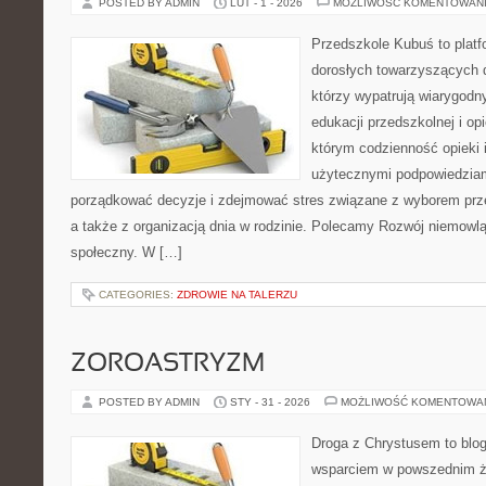
POSTED BY ADMIN
LUT - 1 - 2026
MOŻLIWOŚĆ KOMENTOWAN
Przedszkole Kubuś to plat
dorosłych towarzyszących 
którzy wypatrują wiarygodn
edukacji przedszkolnej i op
którym codzienność opieki 
użytecznymi podpowiedziami
porządkować decyzje i zdejmować stres związane z wyborem prze
a także z organizacją dnia w rodzinie. Polecamy Rozwój niemowlą
społeczny. W […]
CATEGORIES:
ZDROWIE NA TALERZU
ZOROASTRYZM
POSTED BY ADMIN
STY - 31 - 2026
MOŻLIWOŚĆ KOMENTOWA
Droga z Chrystusem to blo
wsparciem w powszednim ży