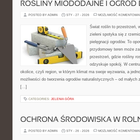
ROŚLINY MIODODAJNE I OGRÓD
POSTED BY ADMIN
STY - 27 - 2026
MOŻLIWOŚĆ KOMENTOWA
Świat roślin to przestrzeń, 
zieleni spotyka się z rzemi
pielęgnacji ogrodów. To opo
przydomowy teren może zam
przestrzeń, gdzie rośliny r
odzyskuje spokój. W centrum
okolice, czyli region, w którym klimat ma swoje wyzwania, a jed
możliwości do tworzenia ogrodów naturalistycznych – od małych
[…]
CATEGORIES:
JELENIA GÓRA
OCHRONA ŚRODOWISKA W ROLN
POSTED BY ADMIN
STY - 26 - 2026
MOŻLIWOŚĆ KOMENTOWA