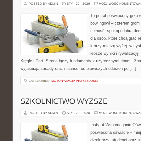
POSTED BY ADMIN
STY - 29 - 2026
MOŻLIWOŚĆ KOMENTOWA
To portal poświęcony grze w
bowlingowi – czterem grom p
celność, spokój i dobra dec
dla osób, które chcą grać re
którzy mierzą wyżej: w sys
lepsze wyniki i rywalizacj
Kręgle i Dart. Strona łączy fundamenty z użytecznymi tipami. Znaj
wyjaśniają zasady oraz niuanse: od pierwszych uderzeń po […]
CATEGORIES:
MOTORYZACJA PRZYSZŁOŚCI
SZKOLNICTWO WYŻSZE
POSTED BY ADMIN
STY - 29 - 2026
MOŻLIWOŚĆ KOMENTOWA
Instytut Wspomagania Oświa
poświęcona oświacie – mie
dyrektorzy, studenci oraz 