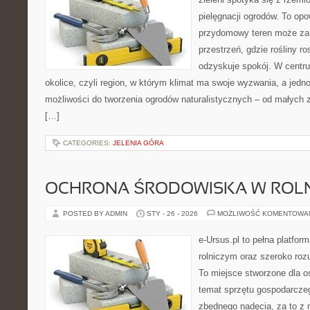
pielęgnacji ogrodów. To opo
przydomowy teren może zam
przestrzeń, gdzie rośliny r
odzyskuje spokój. W centrum
okolice, czyli region, w którym klimat ma swoje wyzwania, a jed
możliwości do tworzenia ogrodów naturalistycznych – od małych
[…]
CATEGORIES:
JELENIA GÓRA
OCHRONA ŚRODOWISKA W ROLN
POSTED BY ADMIN
STY - 26 - 2026
MOŻLIWOŚĆ KOMENTOWA
e-Ursus.pl to pełna platfo
rolniczym oraz szeroko rozu
To miejsce stworzone dla o
temat sprzętu gospodarcze
zbędnego nadęcia, za to z 