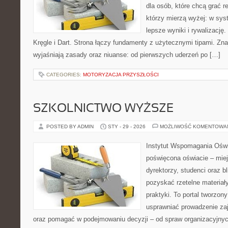
dla osób, które chcą grać re
którzy mierzą wyżej: w sys
lepsze wyniki i rywalizacj
Kręgle i Dart. Strona łączy fundamenty z użytecznymi tipami. Znaj
wyjaśniają zasady oraz niuanse: od pierwszych uderzeń po […]
CATEGORIES:
MOTORYZACJA PRZYSZŁOŚCI
SZKOLNICTWO WYŻSZE
POSTED BY ADMIN
STY - 29 - 2026
MOŻLIWOŚĆ KOMENTOWA
Instytut Wspomagania Oświa
poświęcona oświacie – mie
dyrektorzy, studenci oraz 
pozyskać rzetelne materiał
praktyki. To portal tworzon
usprawniać prowadzenie zaj
oraz pomagać w podejmowaniu decyzji – od spraw organizacyjnyc