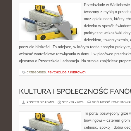
Przedszkole w Wielichowie 
tworzony z myślą o przeds
oraz opiekunach, którzy ch
dziecka w sposób świadomy
praktyczne wskazówki doty
dzieckiem, towarzyszenia, 
poczucie bliskości. To miejsce, w którym teoria spotyka praktykę,
wdrażać wartościowe rozwiązania w domu i w placówce przedszko
ojcostwo o Przedszkole i adaptacja. Na stronie znajdziesz propo
CATEGORIES:
PSYCHOLOGIA KIEROWCY
KULTURA I SPOŁECZNOŚĆ FAN
POSTED BY ADMIN
STY - 29 - 2026
MOŻLIWOŚĆ KOMENTOWA
To portal poświęcony grze w
bowlingowi – czterem grom p
celność, spokój i dobra dec