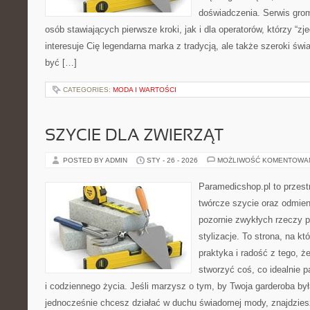
doświadczenia. Serwis gro
osób stawiających pierwsze kroki, jak i dla operatorów, którzy “zje
interesuje Cię legendarna marka z tradycją, ale także szeroki świ
być […]
CATEGORIES:
MODA I WARTOŚCI
SZYCIE DLA ZWIERZĄT
POSTED BY ADMIN
STY - 26 - 2026
MOŻLIWOŚĆ KOMENTOWA
Paramedicshop.pl to przest
twórcze szycie oraz odmieni
pozornie zwykłych rzeczy 
stylizacje. To strona, na któ
praktyka i radość z tego, 
stworzyć coś, co idealnie p
i codziennego życia. Jeśli marzysz o tym, by Twoja garderoba by
jednocześnie chcesz działać w duchu świadomej mody, znajdziesz