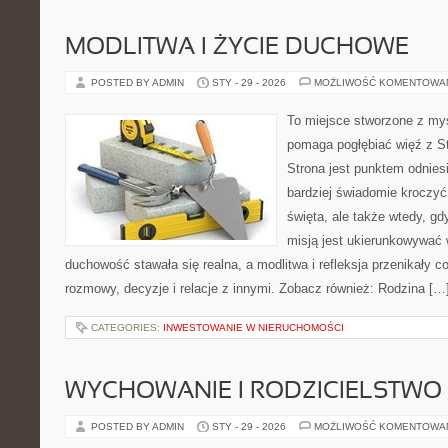
MODLITWA I ŻYCIE DUCHOWE
POSTED BY ADMIN
STY - 29 - 2026
MOŻLIWOŚĆ KOMENTOWA
To miejsce stworzone z myś
pomaga pogłębiać więź z S
Strona jest punktem odniesi
bardziej świadomie kroczyć 
święta, ale także wtedy, gd
misją jest ukierunkowywać 
duchowość stawała się realna, a modlitwa i refleksja przenikały c
rozmowy, decyzje i relacje z innymi. Zobacz również: Rodzina […
CATEGORIES:
INWESTOWANIE W NIERUCHOMOŚCI
WYCHOWANIE I RODZICIELSTWO
POSTED BY ADMIN
STY - 29 - 2026
MOŻLIWOŚĆ KOMENTOWA