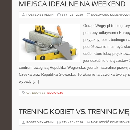
MIEJSCA IDEALNE NA WEEKEND
POSTED BY ADMIN
STY - 25 - 2026
MOŻLIWOŚĆ KOMENTOWA
GorąceWęgry.pl to blog tury
potrzeby odkrywania Europ
przyjazny, bez zbędnego na
podróżowanie musi być sko
osób, które lubią projektow
jednocześnie chcą zostawi
centrum uwagi są Republika Węgierska, jednak naturalnie przewijaj
Czeska oraz Republika Słowacka. To właśnie ta czwórka tworzy i
wypady […]
CATEGORIES:
EDUKACJA
TRENING KOBIET VS. TRENING M
POSTED BY ADMIN
STY - 25 - 2026
MOŻLIWOŚĆ KOMENTOWA