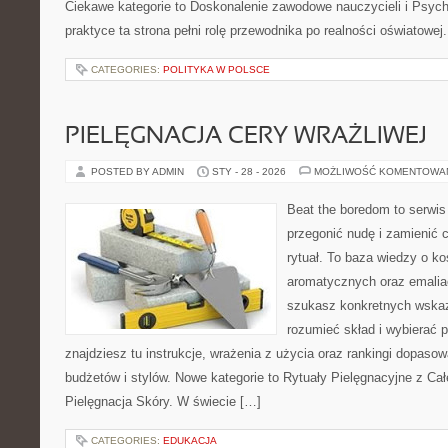
Ciekawe kategorie to Doskonalenie zawodowe nauczycieli i Psych
praktyce ta strona pełni rolę przewodnika po realności oświatowej
CATEGORIES:
POLITYKA W POLSCE
PIELĘGNACJA CERY WRAŻLIWEJ
POSTED BY ADMIN
STY - 28 - 2026
MOŻLIWOŚĆ KOMENTOWA
Beat the boredom to serwis
przegonić nudę i zamienić 
rytuał. To baza wiedzy o 
aromatycznych oraz emalia
szukasz konkretnych wskaz
rozumieć skład i wybierać p
znajdziesz tu instrukcje, wrażenia z użycia oraz rankingi dopaso
budżetów i stylów. Nowe kategorie to Rytuały Pielęgnacyjne z Ca
Pielęgnacja Skóry. W świecie […]
CATEGORIES:
EDUKACJA