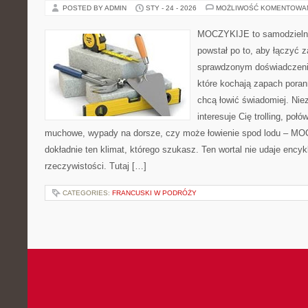
POSTED BY ADMIN
STY - 24 - 2026
MOŻLIWOŚĆ KOMENTOWA
MOCZYKIJE to samodzielny 
powstał po to, aby łączyć 
sprawdzonym doświadczenie
które kochają zapach poran
chcą łowić świadomiej. Niez
interesuje Cię trolling, poł
muchowe, wypady na dorsze, czy może łowienie spod lodu – M
dokładnie ten klimat, którego szukasz. Ten wortal nie udaje encyk
rzeczywistości. Tutaj […]
CATEGORIES:
FRANCUSKI W PODRÓŻY