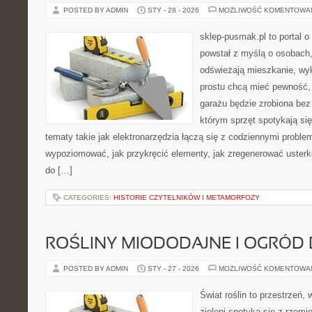
POSTED BY ADMIN
STY - 28 - 2026
MOŻLIWOŚĆ KOMENTOWA
sklep-pusmak.pl to portal o
powstał z myślą o osobach,
odświeżają mieszkanie, wy
prostu chcą mieć pewność,
garażu będzie zrobiona bez 
którym sprzęt spotykają si
tematy takie jak elektronarzędzia łączą się z codziennymi proble
wypoziomować, jak przykręcić elementy, jak zregenerować usterkę
do […]
CATEGORIES:
HISTORIE CZYTELNIKÓW I METAMORFOZY
ROŚLINY MIODODAJNE I OGRÓD
POSTED BY ADMIN
STY - 27 - 2026
MOŻLIWOŚĆ KOMENTOWA
Świat roślin to przestrzeń, 
zieleni spotyka się z rzemi