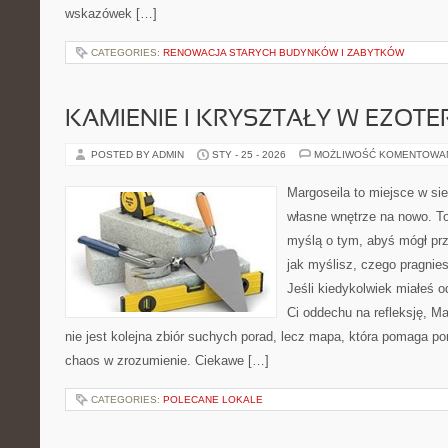
wskazówek […]
CATEGORIES:
RENOWACJA STARYCH BUDYNKÓW I ZABYTKÓW
KAMIENIE I KRYSZTAŁY W EZOTE
POSTED BY ADMIN
STY - 25 - 2026
MOŻLIWOŚĆ KOMENTOWA
Margoseila to miejsce w si
własne wnętrze na nowo. To
myślą o tym, abyś mógł prz
jak myślisz, czego pragnie
Jeśli kiedykolwiek miałeś o
Ci oddechu na refleksję, Mar
nie jest kolejna zbiór suchych porad, lecz mapa, która pomaga p
chaos w zrozumienie. Ciekawe […]
CATEGORIES:
POLECANE LOKALE