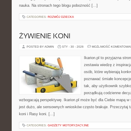
nauka. Na stronach tego blogu pobożność […]
CATEGORIES:
ROZWÓJ DZIECKA
ŻYWIENIE KONI
POSTED BY ADMIN
STY - 30 - 2026
MOŻLIWOŚĆ KOMENTOWA
Ikarion.pl to przyjazna stro
zestawia wiedzę z inspiracj
osób, które wybierają konkr
poznawać śmiałe koncepcje
tak, aby użytkownik szybko 
porządkują codzienne decyz
wzbogacają perspektywę. Ikarion.pl może być dla Ciebie mapą w ś
jest dużo, ale sensownych wniosków często brakuje. Przeczytaj t
koni i Rasy koni. […]
CATEGORIES:
GADŻETY MOTORYZACYJNE