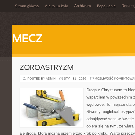
Archiwum
Redakc
Strona główna
Ale to już było
Popołudnie
MECZ
ZOROASTRYZM
POSTED BY ADMIN
STY - 31 - 2026
MOŻLIWOŚĆ KOMENTOWA
Droga z Chrystusem to blo
wsparciem w powszednim ży
wędrówce. To miejsce dla o
Stwórcy, pogłębiać przyjaź
odnajdywać sens w świetle
opiera się na tym, że wiara
ale drogą, którą można przemierzać krok po kroku. Warto przeczyt