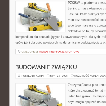
PZKiSW to platforma stworz
trening z masą własnego cia
Jeśli szukasz praktycznyc
moc bez konieczności posiad
a do tego marzysz o zdrowsz
dokładnie po to, by prowadz
kompendium dla początkujących i zaawansowanych, dla tych, któr
upów, jak i dla osób polujących na dynamiczne podciągnięcie z p
CATEGORIES:
TRENDY I INSPIRACJE SPORTOWE
BUDOWANIE ZWIĄZKU
POSTED BY ADMIN
STY - 24 - 2026
MOŻLIWOŚĆ KOMENTOWA
ZatrzymajFaceta.pl to konkr
które chcą ogarnąć temat mi
układ bez gierek. To miejs
abyś mogła spojrzeć na swo