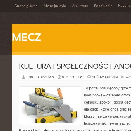
Archiwum
Redakc
Strona główna
Ale to już było
Popołudnie
MECZ
KULTURA I SPOŁECZNOŚĆ FAN
POSTED BY ADMIN
STY - 29 - 2026
MOŻLIWOŚĆ KOMENTOWA
To portal poświęcony grze w
bowlingowi – czterem grom p
celność, spokój i dobra dec
dla osób, które chcą grać re
którzy mierzą wyżej: w sys
lepsze wyniki i rywalizacj
Kręgle i Dart. Strona łączy fundamenty z użytecznymi tipami. Znaj