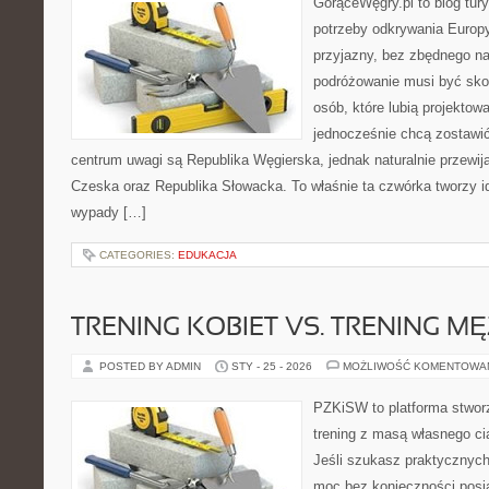
GorąceWęgry.pl to blog tury
potrzeby odkrywania Europ
przyjazny, bez zbędnego na
podróżowanie musi być sko
osób, które lubią projektow
jednocześnie chcą zostawi
centrum uwagi są Republika Węgierska, jednak naturalnie przewijaj
Czeska oraz Republika Słowacka. To właśnie ta czwórka tworzy i
wypady […]
CATEGORIES:
EDUKACJA
TRENING KOBIET VS. TRENING M
POSTED BY ADMIN
STY - 25 - 2026
MOŻLIWOŚĆ KOMENTOWA
PZKiSW to platforma stworz
trening z masą własnego cia
Jeśli szukasz praktycznyc
moc bez konieczności posiad