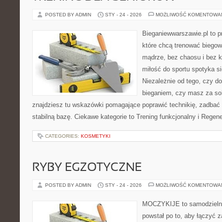
POSTED BY ADMIN
STY - 24 - 2026
MOŻLIWOŚĆ KOMENTOWA
Bieganiewwarszawie.pl to p
które chcą trenować biegowo
mądrze, bez chaosu i bez ko
miłość do sportu spotyka si
Niezależnie od tego, czy d
bieganiem, czy masz za so
znajdziesz tu wskazówki pomagające poprawić technikię, zadba
stabilną bazę. Ciekawe kategorie to Trening funkcjonalny i Regene
CATEGORIES:
KOSMETYKI
RYBY EGZOTYCZNE
POSTED BY ADMIN
STY - 24 - 2026
MOŻLIWOŚĆ KOMENTOWA
MOCZYKIJE to samodzielny 
powstał po to, aby łączyć 