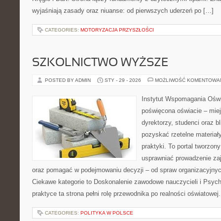
wyjaśniają zasady oraz niuanse: od pierwszych uderzeń po […]
CATEGORIES:
MOTORYZACJA PRZYSZŁOŚCI
SZKOLNICTWO WYŻSZE
POSTED BY ADMIN
STY - 29 - 2026
MOŻLIWOŚĆ KOMENTOWA
Instytut Wspomagania Oświa
poświęcona oświacie – mie
dyrektorzy, studenci oraz 
pozyskać rzetelne materiał
praktyki. To portal tworzon
usprawniać prowadzenie zaj
oraz pomagać w podejmowaniu decyzji – od spraw organizacyjnyc
Ciekawe kategorie to Doskonalenie zawodowe nauczycieli i Psych
praktyce ta strona pełni rolę przewodnika po realności oświatowej
CATEGORIES:
POLITYKA W POLSCE