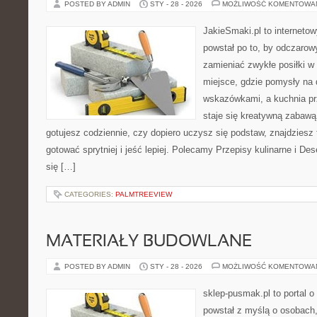
POSTED BY ADMIN
STY - 28 - 2026
MOŻLIWOŚĆ KOMENTOWA
JakieSmaki.pl to internetow
powstał po to, by odczaro
zamieniać zwykłe posiłki 
miejsce, gdzie pomysły na 
wskazówkami, a kuchnia pr
staje się kreatywną zabawą
gotujesz codziennie, czy dopiero uczysz się podstaw, znajdziesz 
gotować sprytniej i jeść lepiej. Polecamy Przepisy kulinarne i De
się […]
CATEGORIES:
PALMTREEVIEW
MATERIAŁY BUDOWLANE
POSTED BY ADMIN
STY - 28 - 2026
MOŻLIWOŚĆ KOMENTOWA
sklep-pusmak.pl to portal o
powstał z myślą o osobach,