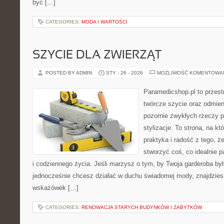
być […]
CATEGORIES:
MODA I WARTOŚCI
SZYCIE DLA ZWIERZĄT
POSTED BY ADMIN
STY - 26 - 2026
MOŻLIWOŚĆ KOMENTOWA
Paramedicshop.pl to przest
twórcze szycie oraz odmieni
pozornie zwykłych rzeczy 
stylizacje. To strona, na któ
praktyka i radość z tego, 
stworzyć coś, co idealnie p
i codziennego życia. Jeśli marzysz o tym, by Twoja garderoba by
jednocześnie chcesz działać w duchu świadomej mody, znajdziesz
wskazówek […]
CATEGORIES:
RENOWACJA STARYCH BUDYNKÓW I ZABYTKÓW