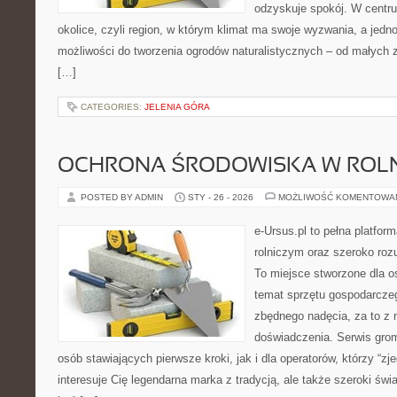
odzyskuje spokój. W centrum
okolice, czyli region, w którym klimat ma swoje wyzwania, a jed
możliwości do tworzenia ogrodów naturalistycznych – od małych
[…]
CATEGORIES:
JELENIA GÓRA
OCHRONA ŚRODOWISKA W ROLN
POSTED BY ADMIN
STY - 26 - 2026
MOŻLIWOŚĆ KOMENTOWA
e-Ursus.pl to pełna platfo
rolniczym oraz szeroko rozu
To miejsce stworzone dla o
temat sprzętu gospodarcze
zbędnego nadęcia, za to z 
doświadczenia. Serwis gro
osób stawiających pierwsze kroki, jak i dla operatorów, którzy “zje
interesuje Cię legendarna marka z tradycją, ale także szeroki świ