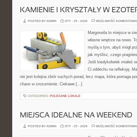
KAMIENIE I KRYSZTAŁY W EZOTE
POSTED BY ADMIN
STY - 25 - 2026
MOŻLIWOŚĆ KOMENTOWA
Margoseila to miejsce w si
własne wnętrze na nowo. To
myślą o tym, abyś mógł prz
jak myślisz, czego pragnie
Jeśli kiedykolwiek miałeś o
Ci oddechu na refleksję, Mar
nie jest kolejna zbiór suchych porad, lecz mapa, która pomaga p
chaos w zrozumienie. Ciekawe […]
CATEGORIES:
POLECANE LOKALE
MIEJSCA IDEALNE NA WEEKEND
POSTED BY ADMIN
STY - 25 - 2026
MOŻLIWOŚĆ KOMENTOWA