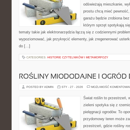
odświeżają mieszkanie, wy
prostu chcą mieć pewność,
garażu będzie zrobiona bez 
którym sprzęt spotykają si
tematy takie jak elektronarzędzia łączą się z codziennymi proble
wypoziomować, jak przykręcić elementy, jak zregenerować usterkę
do […]
CATEGORIES:
HISTORIE CZYTELNIKÓW I METAMORFOZY
ROŚLINY MIODODAJNE I OGRÓD
POSTED BY ADMIN
STY - 27 - 2026
MOŻLIWOŚĆ KOMENTOWA
Świat roślin to przestrzeń, 
zieleni spotyka się z rzemi
pielęgnacji ogrodów. To opo
przydomowy teren może zam
przestrzeń, gdzie rośliny r