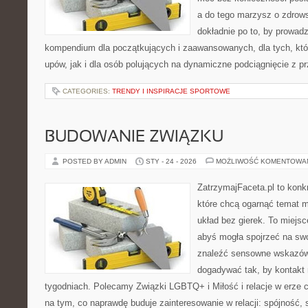
a do tego marzysz o zdrowsz
dokładnie po to, by prowadz
kompendium dla początkujących i zaawansowanych, dla tych, któr
upów, jak i dla osób polujących na dynamiczne podciągnięcie z p
CATEGORIES:
TRENDY I INSPIRACJE SPORTOWE
BUDOWANIE ZWIĄZKU
POSTED BY ADMIN
STY - 24 - 2026
MOŻLIWOŚĆ KOMENTOWA
ZatrzymajFaceta.pl to konkr
które chcą ogarnąć temat mi
układ bez gierek. To miejs
abyś mogła spojrzeć na swo
znaleźć sensowne wskazów
dogadywać tak, by kontakt n
tygodniach. Polecamy Związki LGBTQ+ i Miłość i relacje w erze c
na tym, co naprawdę buduje zainteresowanie w relacji: spójność, 