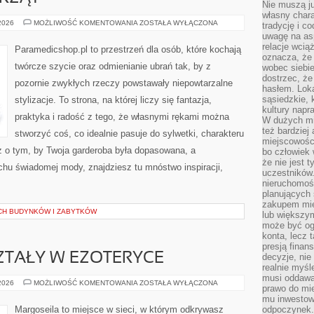
Nie muszą j
własny chara
SZYCIE
 2026
MOŻLIWOŚĆ KOMENTOWANIA
ZOSTAŁA WYŁĄCZONA
tradycję i c
DLA
uwagę na as
ZWIERZĄT
relacje wcią
Paramedicshop.pl to przestrzeń dla osób, które kochają
oznacza, że 
twórcze szycie oraz odmienianie ubrań tak, by z
wobec siebie
dostrzec, że
pozornie zwykłych rzeczy powstawały niepowtarzalne
hasłem. Loka
sąsiedzkie, 
stylizacje. To strona, na której liczy się fantazja,
kultury napr
praktyka i radość z tego, że własnymi rękami można
W dużych mia
też bardzie
stworzyć coś, co idealnie pasuje do sylwetki, charakteru
miejscowośc
z o tym, by Twoja garderoba była dopasowana, a
bo człowiek 
że nie jest 
chu świadomej mody, znajdziesz tu mnóstwo inspiracji,
uczestników.
nieruchomoś
planujących 
zakupem mi
CH BUDYNKÓW I ZABYTKÓW
lub większy
może być og
konta, lecz 
presją fina
SZTAŁY W EZOTERYCE
decyzje, nie
realnie myśl
musi oddawa
KAMIENIE
 2026
MOŻLIWOŚĆ KOMENTOWANIA
ZOSTAŁA WYŁĄCZONA
prawo do mie
I
KRYSZTAŁY
mu inwestowa
W
Margoseila to miejsce w sieci, w którym odkrywasz
odpoczynek.
EZOTERYCE