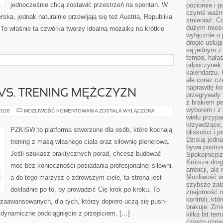
jednocześnie chcą zostawić przestrzeń na spontan. W
poziomie i p
czymś ważny
ka, jednak naturalnie przewijają się też Austria, Republika
zmieniać. C
dużym mieśc
To właśnie ta czwórka tworzy idealną mozaikę na krótkie
wyłącznie o 
drogie usług
są jednym z
tempo, hałas
odpoczynek 
kalendarzu.
ale coraz cz
naprawdę kor
 VS. TRENING MĘŻCZYZN
przegrywały 
z brakiem p
wyborem i z 
TRENING
 2026
MOŻLIWOŚĆ KOMENTOWANIA
ZOSTAŁA WYŁĄCZONA
KOBIET
wielu przypa
VS.
krzywdzące, 
TRENING
PZKiSW to platforma stworzone dla osób, które kochają
bliskości i p
MĘŻCZYZN
Dzisiaj jedn
trening z masą własnego ciała oraz siłownię plenerową.
bywa postrz
Jeśli szukasz praktycznych porad, chcesz budować
Spokojniejs
Krótsza drog
moc bez konieczności posiadania profesjonalnej siłowni,
ambicji, al
Możliwość wy
a do tego marzysz o zdrowszym ciele, ta strona jest
szybsze zał
dokładnie po to, by prowadzić Cię krok po kroku. To
znajomość na
kontroli, kt
zaawansowanych, dla tych, którzy dopiero uczą się push-
brakuje. Zmi
a dynamiczne podciągnięcie z przejściem, […]
kilka lat te
często ozna