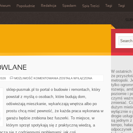
chiwum
Redakcja
Spadam
Tagi
Tagi
Popołudnie
Spis Treści
SUB
OWLANE
W ostatnich 
że przyszłoś
MATERIAŁY
 2026
MOŻLIWOŚĆ KOMENTOWANIA
ZOSTAŁA WYŁĄCZONA
metropolii. 
BUDOWLANE
tylko ogromn
rozwoju, amb
sklep-pusmak.pl to portal o budowie i remontach, który
poziomie i p
powstał z myślą o osobach, które budują dom,
czymś ważny
zmieniać. C
odświeżają mieszkanie, wykańczają wnętrza albo po
dużym mieśc
prostu chcą mieć pewność, że każda praca wykonana w
wyłącznie o 
drogie usług
garażu będzie zrobiona bez fuszerki. To miejsce, w
są jednym z
tempo, hałas
którym sprzęt spotykają się z praktyczną wiedzą, a
odpoczynek 
 łączą się z codziennymi problemami: jak coś