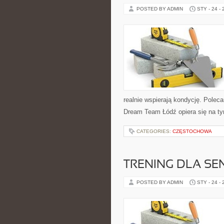
POSTED BY ADMIN
STY - 24 -
realnie wspierają kondycję. Poleca
Dream Team Łódź opiera się na t
CATEGORIES:
CZĘSTOCHOWA
TRENING DLA S
POSTED BY ADMIN
STY - 24 -