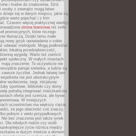
zone i trudne do znalezienia. Dziś
i osoby z zewnątrz mogą łatwo
o dzieje się w danym miejscu, jakie są
gdzie warto pojechać i z kim
ać. Czasem więcej praktycznej wiedzy
 prowadzona
strona branżowa
niż setki
eł promocyjnych, które niczego
nie tłumaczą. Dzięki temu małe
ją nowy język opowiadania o sobie.
uż udawać metropolii. Mogą podkreślać
kter, lokalną przedsiębiorczość,
odzienną wygodę. Warto też zwrócić
pekt społeczny. W małych miastach
ż mają znaczenie. To oczywiście nie
wszędzie panuje sielanka, a ludzie są
 zawsze życzliwi. Jednak łatwiej tam
 wspólnota nie jest abstrakcyjnym
lne wydarzenia, targi, inicjatywy
kluby sportowe, biblioteki czy domy
awdę potrafią integrować mieszkańców.
stach oferta jest szersza, ale bywa
j anonimowa. W mniejszych
iach uczestnictwo ma większy ciężar,
widzi, że jego obecność coś znaczy,
tylko jednym z wielu przypadkowych
 Nie bez znaczenia jest także rynek
ci. Dla młodych rodzin czy osób
spokojniejsze życie różnica między
eszkania w dużym mieście a domem