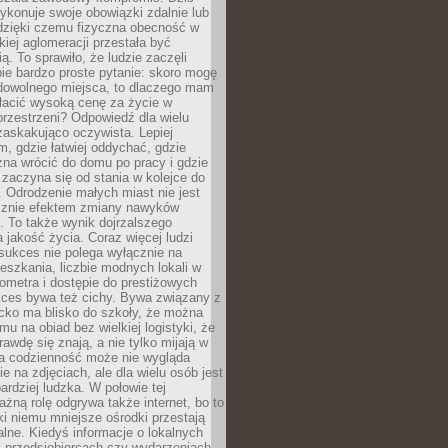
ykonuje swoje obowiązki zdalnie lub
dzięki czemu fizyczna obecność w
kiej aglomeracji przestała być
ą. To sprawiło, że ludzie zaczęli
ie bardzo proste pytanie: skoro mogę
dowolnego miejsca, to dlaczego mam
łacić wysoką cenę za życie w
przestrzeni? Odpowiedź dla wielu
zaskakująco oczywista. Lepiej
, gdzie łatwiej oddychać, gdzie
na wrócić do domu po pracy i gdzie
zaczyna się od stania w kolejce do
 Odrodzenie małych miast nie jest
cznie efektem zmiany nawyków
 To także wynik dojrzalszego
a jakość życia. Coraz więcej ludzi
sukces nie polega wyłącznie na
eszkania, liczbie modnych lokali w
lometra i dostępie do prestiżowych
kces bywa też cichy. Bywa związany z
cko ma blisko do szkoły, że można
mu na obiad bez wielkiej logistyki, że
rawdę się znają, a nie tylko mijają w
ka codzienność może nie wygląda
ie na zdjęciach, ale dla wielu osób jest
ardziej ludzka. W połowie tej
żną rolę odgrywa także internet, bo to
ki niemu mniejsze ośrodki przestają
alne. Kiedyś informacje o lokalnych
, przedsiębiorcach czy wydarzeniach