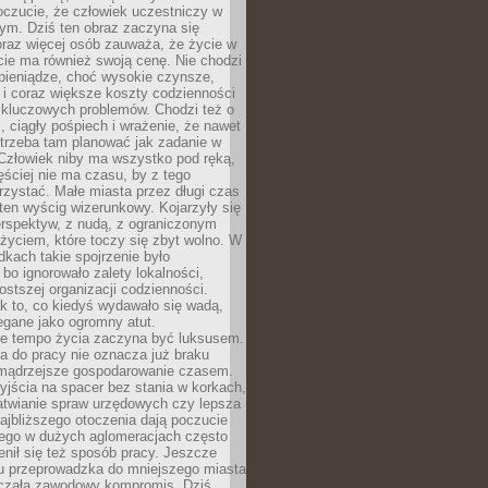
oczucie, że człowiek uczestniczy w
m. Dziś ten obraz zaczyna się
oraz więcej osób zauważa, że życie w
ie ma również swoją cenę. Nie chodzi
pieniądze, choć wysokie czynsze,
i i coraz większe koszty codzienności
 kluczowych problemów. Chodzi też o
, ciągły pośpiech i wrażenie, że nawet
trzeba tam planować jak zadanie w
 Człowiek niby ma wszystko pod ręką,
ęściej nie ma czasu, by z tego
zystać. Małe miasta przez długi czas
ten wyścig wizerunkowy. Kojarzyły się
erspektyw, z nudą, z ograniczonym
życiem, które toczy się zbyt wolno. W
dkach takie spojrzenie było
bo ignorowało zalety lokalności,
rostszej organizacji codzienności.
ak to, co kiedyś wydawało się wadą,
egane jako ogromny atut.
ze tempo życia zaczyna być luksusem.
a do pracy nie oznacza już braku
e mądrzejsze gospodarowanie czasem.
jścia na spacer bez stania w korkach,
atwianie spraw urzędowych czy lepsza
jbliższego otoczenia dają poczucie
órego w dużych aglomeracjach często
enił się też sposób pracy. Jeszcze
mu przeprowadzka do mniejszego miasta
czała zawodowy kompromis. Dziś