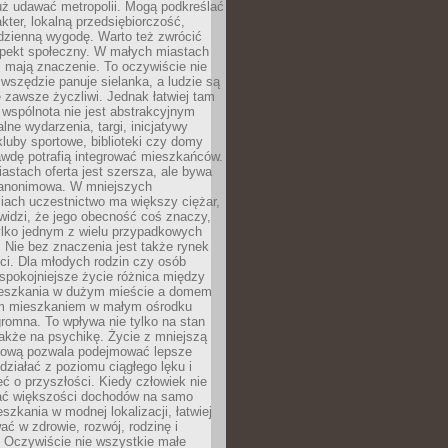
uż udawać metropolii. Mogą podkreślać
kter, lokalną przedsiębiorczość,
odzienną wygodę. Warto też zwrócić
pekt społeczny. W małych miastach
ż mają znaczenie. To oczywiście nie
wszędzie panuje sielanka, a ludzie są
 zawsze życzliwi. Jednak łatwiej tam
 wspólnota nie jest abstrakcyjnym
lne wydarzenia, targi, inicjatywy
kluby sportowe, biblioteki czy domy
awdę potrafią integrować mieszkańców.
stach oferta jest szersza, ale bywa
j anonimowa. W mniejszych
iach uczestnictwo ma większy ciężar,
widzi, że jego obecność coś znaczy,
tylko jednym z wielu przypadkowych
 Nie bez znaczenia jest także rynek
ci. Dla młodych rodzin czy osób
spokojniejsze życie różnica między
eszkania w dużym mieście a domem
m mieszkaniem w małym ośrodku
romna. To wpływa nie tylko na stan
także na psychikę. Życie z mniejszą
nsową pozwala podejmować lepsze
 działać z poziomu ciągłego lęku i
eć o przyszłości. Kiedy człowiek nie
ć większości dochodów na samo
szkania w modnej lokalizacji, łatwiej
ć w zdrowie, rozwój, rodzinę i
 Oczywiście nie wszystkie małe