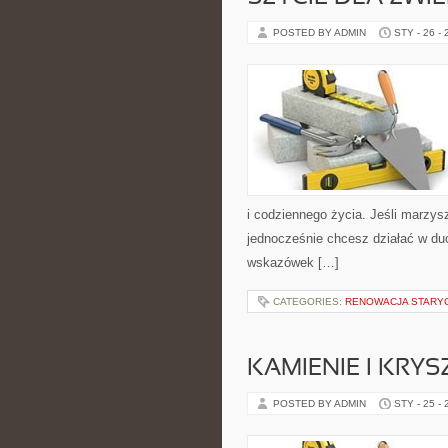
POSTED BY ADMIN
STY - 26 -
i codziennego życia. Jeśli marzys
jednocześnie chcesz działać w du
wskazówek […]
CATEGORIES:
RENOWACJA STARY
KAMIENIE I KRY
POSTED BY ADMIN
STY - 25 -