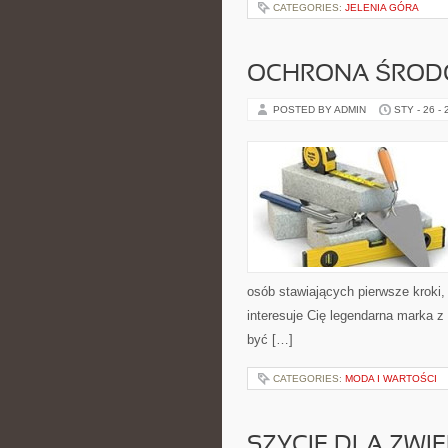
CATEGORIES:
JELENIA GÓRA
OCHRONA ŚRODO
POSTED BY ADMIN
STY - 26 -
osób stawiających pierwsze kroki, j
interesuje Cię legendarna marka z 
być […]
CATEGORIES:
MODA I WARTOŚCI
SZYCIE DLA ZWI