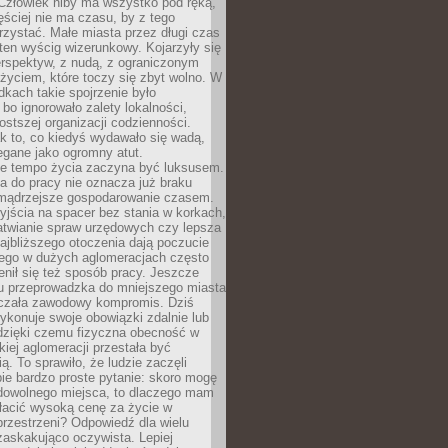
 Człowiek niby ma wszystko pod ręką,
ęściej nie ma czasu, by z tego
zystać. Małe miasta przez długi czas
ten wyścig wizerunkowy. Kojarzyły się
erspektyw, z nudą, z ograniczonym
życiem, które toczy się zbyt wolno. W
dkach takie spojrzenie było
bo ignorowało zalety lokalności,
rostszej organizacji codzienności.
ak to, co kiedyś wydawało się wadą,
egane jako ogromny atut.
ze tempo życia zaczyna być luksusem.
a do pracy nie oznacza już braku
e mądrzejsze gospodarowanie czasem.
jścia na spacer bez stania w korkach,
atwianie spraw urzędowych czy lepsza
jbliższego otoczenia dają poczucie
órego w dużych aglomeracjach często
enił się też sposób pracy. Jeszcze
mu przeprowadzka do mniejszego miasta
czała zawodowy kompromis. Dziś
ykonuje swoje obowiązki zdalnie lub
dzięki czemu fizyczna obecność w
kiej aglomeracji przestała być
ą. To sprawiło, że ludzie zaczęli
ie bardzo proste pytanie: skoro mogę
dowolnego miejsca, to dlaczego mam
łacić wysoką cenę za życie w
przestrzeni? Odpowiedź dla wielu
zaskakująco oczywista. Lepiej