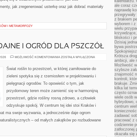
kalendarzu.
ale coraz cz
enty, jak zregenerować usterkę oraz jak dobrać materiały
naprawdę kor
przegrywały 
z brakiem p
wyborem i z 
IKÓW I METAMORFOZY
wielu przypa
krzywdzące, 
bliskości i p
Dzisiaj jedn
AJNE I OGRÓD DLA PSZCZÓŁ
bywa postrz
Spokojniejs
Krótsza drog
ROŚLINY
 2026
MOŻLIWOŚĆ KOMENTOWANIA
ZOSTAŁA WYŁĄCZONA
ambicji, al
MIODODAJNE
I
Możliwość wy
OGRÓD
Świat roślin to przestrzeń, w której zamiłowanie do
szybsze zał
DLA
PSZCZÓŁ
znajomość na
zieleni spotyka się z rzemiosłem w projektowaniu i
kontroli, kt
pielęgnacji ogrodów. To opowieść o tym, jak
brakuje. Zmi
kilka lat te
przydomowy teren może zamienić się w harmonijną
często ozna
wiele osób w
przestrzeń, gdzie rośliny rosną zdrowo, a człowiek
hybrydowo, 
odzyskuje spokój. W centrum tej idei stoi Kraków i
centrum wiel
konieczności
limat ma swoje wyzwania, a jednocześnie daje ogrom
zadawać sob
naturalistycznych – od małych zakątków po rozbudowane
pracować z 
codziennie p
zatłoczonej 
okazała się 