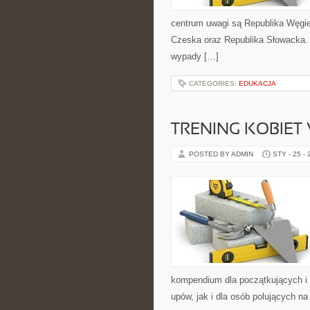
centrum uwagi są Republika Węgiers
Czeska oraz Republika Słowacka. 
wypady […]
CATEGORIES:
EDUKACJA
TRENING KOBIET
POSTED BY ADMIN
STY - 25 -
kompendium dla początkujących i 
upów, jak i dla osób polujących n