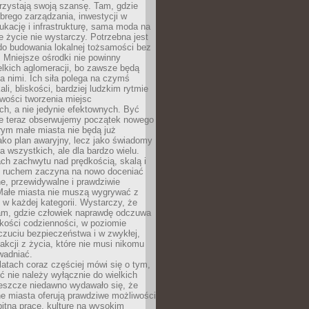
rzystają swoją szansę. Tam, gdzie
brego zarządzania, inwestycji w
dukację i infrastrukturę, sama moda na
e życie nie wystarczy. Potrzebna jest
do budowania lokalnej tożsamości bez
 Mniejsze ośrodki nie powinny
lkich aglomeracji, bo zawsze będą
a nimi. Ich siła polega na czymś
li, bliskości, bardziej ludzkim rytmie
iwości tworzenia miejsc
ch, a nie jedynie efektownych. Być
e teraz obserwujemy początek nowego
rym małe miasta nie będą już
ako plan awaryjny, lecz jako świadomy
la wszystkich, ale dla bardzo wielu.
ach zachwytu nad prędkością, skalą i
 ruchem zaczyna na nowo doceniać
lne, przewidywalne i prawdziwie
Małe miasta nie muszą wygrywać z
 w każdej kategorii. Wystarczy, że
am, gdzie człowiek naprawdę odczuwa
akości codzienności, w poziomie
czuciu bezpieczeństwa i w zwykłej,
fakcji z życia, które nie musi nikomu
wadniać.
latach coraz częściej mówi się o tym,
ć nie należy wyłącznie do wielkich
Jeszcze niedawno wydawało się, że
e miasta oferują prawdziwe możliwości
itną pracę, kulturę na wysokim