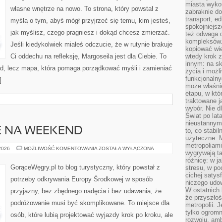
miasta wyko
własne wnętrze na nowo. To strona, który powstał z
zabraknie do
transport, e
myślą o tym, abyś mógł przyjrzeć się temu, kim jesteś,
spokojniejsz
jak myślisz, czego pragniesz i dokąd chcesz zmierzać.
też odwaga 
kompleksów.
Jeśli kiedykolwiek miałeś odczucie, że w rutynie brakuje
kopiować wie
Ci oddechu na refleksję, Margoseila jest dla Ciebie. To
wtedy krok z
innym: na ska
rad, lecz mapa, która pomaga porządkować myśli i zamieniać
życia i możl
funkcjonalny
]
może właśni
etapu, w któ
traktowane j
wybór. Nie d
Świat po lat
nieustannym
E NA WEEKEND
to, co stabi
użyteczne. 
metropoliami
MIEJSCA
 2026
MOŻLIWOŚĆ KOMENTOWANIA
ZOSTAŁA WYŁĄCZONA
wygrywają t
IDEALNE
NA
różnicę: w j
WEEKEND
GorąceWęgry.pl to blog turystyczny, który powstał z
stresu, w po
cichej satys
potrzeby odkrywania Europy Środkowej w sposób
niczego udo
W ostatnich 
przyjazny, bez zbędnego nadęcia i bez udawania, że
że przyszłoś
podróżowanie musi być skomplikowane. To miejsce dla
metropolii. 
tylko ogromn
osób, które lubią projektować wyjazdy krok po kroku, ale
rozwoju, amb