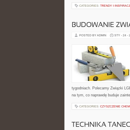
CATEGORIES:
TRENDY I INSPIRA
BUDOWANIE ZWI
POSTED BY ADMIN
STY - 24 -
tygodniach. Polecamy Związki LGBT
na tym, co naprawdę buduje zainter
CATEGORIES:
CZYSZCZENIE CHEM
TECHNIKA TANE