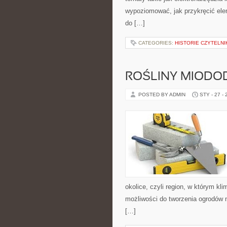
wypoziomować, jak przykręcić elem
do […]
CATEGORIES:
HISTORIE CZYTELN
ROŚLINY MIODOD
POSTED BY ADMIN
STY - 27 -
okolice, czyli region, w którym k
możliwości do tworzenia ogrodów 
[…]