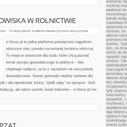
mieszkać tam
szybciej moż
weekend nie 
wszystkiego.
jednak wyłą
WISKA W ROLNICTWIE
zawodowych.
spojrzenia n
rozumie, że 
OCHRONA
 2026
MOŻLIWOŚĆ KOMENTOWANIA
ZOSTAŁA WYŁĄCZONA
ŚRODOWISKA
adresie zami
W
promieniu ki
ROLNICTWIE
e-Ursus.pl to pełna platforma poświęcona ciągnikom
dzielnic. Su
tym, że dzie
rolniczym oraz szeroko rozumianej technice rolniczej.
wrócić do do
To miejsce stworzone dla osób, które chcą poznać
sąsiedzi nap
windzie. Ta
temat sprzętu gospodarczego w praktyce – bez
spektakularn
zbędnego nadęcia, za to z naciskiem na rzeczywiste
zwyczajnie b
przemiany wa
doświadczenia. Serwis gromadzi wiedzę zarówno dla
właśnie dzię
być niewidzi
ak i dla operatorów, którzy “zjedli zęby” na sprzęcie. Jeśli
inicjatywach
tradycją, ale także szeroki świat traktorów – e-Ursus.pl ma
były rozpros
mieszkańcy 
sprawdzić, c
możliwości, 
współpracow
daje dobrze
ogólnych has
konkretnego 
miasta zysku
ERZĄT