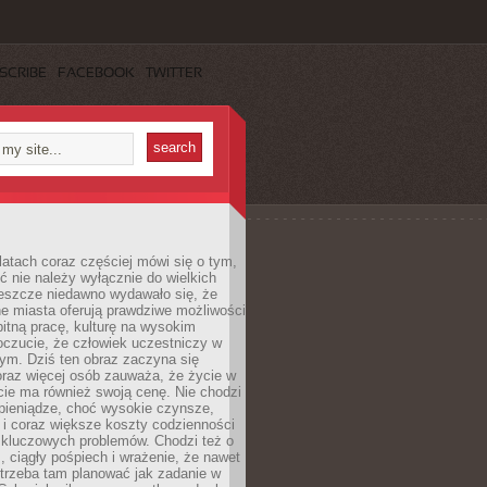
SCRIBE
FACEBOOK
TWITTER
latach coraz częściej mówi się o tym,
ć nie należy wyłącznie do wielkich
Jeszcze niedawno wydawało się, że
e miasta oferują prawdziwe możliwości
itną pracę, kulturę na wysokim
oczucie, że człowiek uczestniczy w
m. Dziś ten obraz zaczyna się
oraz więcej osób zauważa, że życie w
ie ma również swoją cenę. Nie chodzi
pieniądze, choć wysokie czynsze,
i i coraz większe koszty codzienności
 kluczowych problemów. Chodzi też o
, ciągły pośpiech i wrażenie, że nawet
trzeba tam planować jak zadanie w