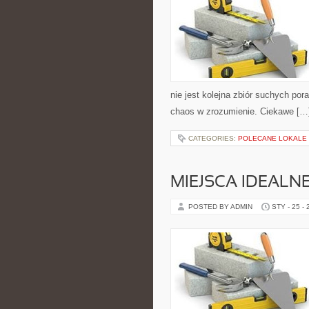
nie jest kolejna zbiór suchych po
chaos w zrozumienie. Ciekawe […
CATEGORIES:
POLECANE LOKALE
MIEJSCA IDEALN
POSTED BY ADMIN
STY - 25 -