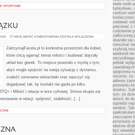
wiele osób w
CJE SPORTOWE
hybrydowo, 
centrum wiel
konieczności
zadawać sob
ĄZKU
pracować z 
codziennie p
zatłoczonej 
BUDOWANIE
 2026
MOŻLIWOŚĆ KOMENTOWANIA
ZOSTAŁA WYŁĄCZONA
okazała się 
ZWIĄZKU
mieszkać tam
ZatrzymajFaceta.pl to konkretna przestrzeń dla kobiet,
szybciej moż
weekend nie 
które chcą ogarnąć temat miłości i budować dojrzały
wszystkiego.
układ bez gierek. To miejsce powstało z myślą o tym,
jednak wyłą
zawodowych.
abyś mogła spojrzeć na swoją sytuację z dystansu,
spojrzenia n
rozumie, że 
znaleźć sensowne wskazówki oraz nauczyć się
adresie zami
dogadywać tak, by kontakt nie gasła po kilku
promieniu ki
dzielnic. Su
Q+ i Miłość i relacje w erze cyfrowej. Strona skupia się
tym, że dzie
esowanie w relacji: spójność, stabilność, […]
wrócić do do
sąsiedzi nap
windzie. Ta
ICZNE
spektakularn
zwyczajnie b
przemiany wa
właśnie dzię
CZNA
być niewidzi
inicjatywach