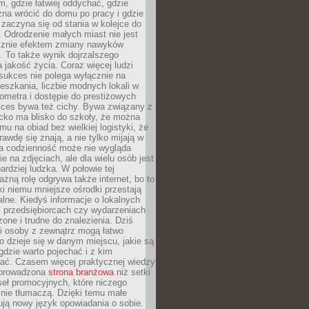
, gdzie łatwiej oddychać, gdzie
na wrócić do domu po pracy i gdzie
zaczyna się od stania w kolejce do
 Odrodzenie małych miast nie jest
cznie efektem zmiany nawyków
 To także wynik dojrzalszego
a jakość życia. Coraz więcej ludzi
sukces nie polega wyłącznie na
eszkania, liczbie modnych lokali w
lometra i dostępie do prestiżowych
kces bywa też cichy. Bywa związany z
cko ma blisko do szkoły, że można
mu na obiad bez wielkiej logistyki, że
rawdę się znają, a nie tylko mijają w
ka codzienność może nie wygląda
ie na zdjęciach, ale dla wielu osób jest
ardziej ludzka. W połowie tej
żną rolę odgrywa także internet, bo to
ki niemu mniejsze ośrodki przestają
alne. Kiedyś informacje o lokalnych
, przedsiębiorcach czy wydarzeniach
zone i trudne do znalezienia. Dziś
i osoby z zewnątrz mogą łatwo
o dzieje się w danym miejscu, jakie są
gdzie warto pojechać i z kim
ać. Czasem więcej praktycznej wiedzy
 prowadzona
strona branżowa
niż setki
eł promocyjnych, które niczego
nie tłumaczą. Dzięki temu małe
ją nowy język opowiadania o sobie.