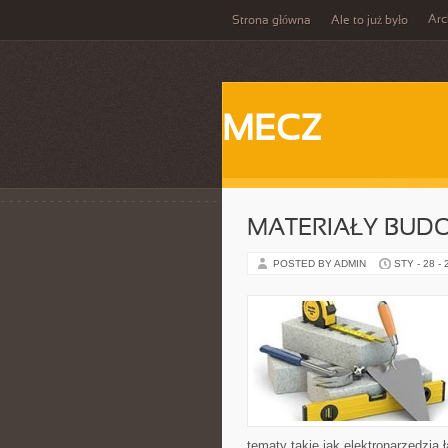
Ar
Strona główna
Ale to już było
MECZ
MATERIAŁY BUD
POSTED BY ADMIN
STY - 28 -
tematy takie jak elektronarzędzia