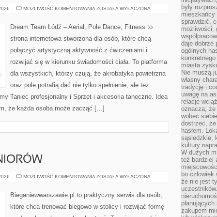
były rozpros
TECHNIKA
 2026
MOŻLIWOŚĆ KOMENTOWANIA
ZOSTAŁA WYŁĄCZONA
TANECZNA
mieszkańcy 
sprawdzić, c
Dream Team Łódź – Aerial, Pole Dance, Fitness to
możliwości, 
współpracow
strona internetowa stworzona dla osób, które chcą
daje dobrze
połączyć artystyczną aktywność z ćwiczeniami i
ogólnych has
konkretnego 
rozwijać się w kierunku świadomości ciała. To platforma
miasta zysku
Nie muszą j
dla wszystkich, którzy czują, że akrobatyka powietrzna
własny chara
oraz pole potrafią dać nie tylko spełnienie, ale też
tradycję i c
uwagę na as
my Taniec profesjonalny i Sprzęt i akcesoria taneczne. Idea
relacje wcią
ym, że każda osoba może zacząć […]
oznacza, że 
wobec siebie
dostrzec, że
hasłem. Loka
sąsiedzkie, 
kultury napr
W dużych mia
ENIORÓW
też bardzie
miejscowośc
bo człowiek 
TRENING
 2026
MOŻLIWOŚĆ KOMENTOWANIA
ZOSTAŁA WYŁĄCZONA
że nie jest 
DLA
SENIORÓW
uczestników.
Bieganiewwarszawie.pl to praktyczny serwis dla osób,
nieruchomoś
planujących 
które chcą trenować biegowo w stolicy i rozwijać formę
zakupem mi