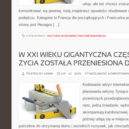
urlop, ale też chcesz zroz
komunikować się pewniej, tutaj znajdziesz opowieści zbudowane
podejściu. Kategorie to Francja dla początkujących i Francuska p
strony jest Hexagon […]
CATEGORIES:
HISTORIA BUDOWNICTWA DREWNIANEGO
W XXI WIEKU GIGANTYCZNA CZ
ŻYCIA ZOSTAŁA PRZENIESIONA 
POSTED BY ADMIN
LIP - 12 - 2025
MOŻLIWOŚĆ KOMENTOWAN
Kodowanie witryn interneto
planowania witryny Tysiące 
przeróżnych przedsiębiorst
rano, jedzą śniadanie, wykon
akompaniują każdorazowej p
później udają się w miejsce
potrzebne do utrzymania domu i wszelkich rozrywek, jak chociażb