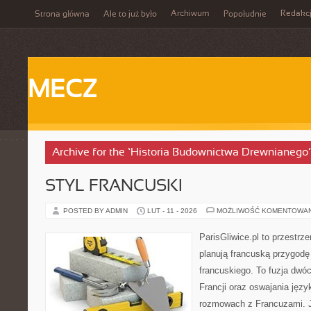
Archiwum
Redakc
Strona główna
Ale to już było
Popołudnie
MECZ
Archive for the ‘Historia Budownictwa Drewnianego
STYL FRANCUSKI
POSTED BY ADMIN
LUT - 11 - 2026
MOŻLIWOŚĆ KOMENTOWA
ParisGliwice.pl to przestrz
planują francuską przygodę
francuskiego. To fuzja dwó
Francji oraz oswajania języ
rozmowach z Francuzami. Je