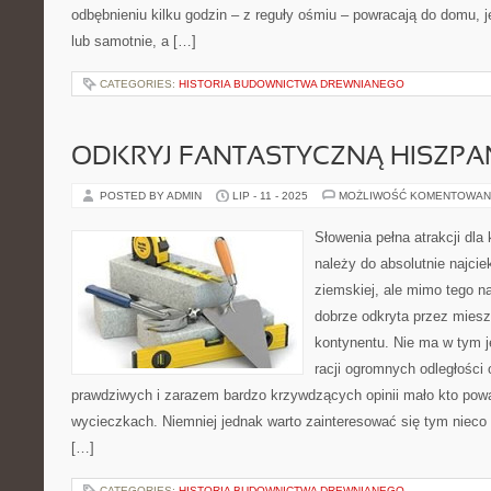
odbębnieniu kilku godzin – z reguły ośmiu – powracają do domu, j
lub samotnie, a […]
CATEGORIES:
HISTORIA BUDOWNICTWA DREWNIANEGO
ODKRYJ FANTASTYCZNĄ HISZPAN
POSTED BY ADMIN
LIP - 11 - 2025
MOŻLIWOŚĆ KOMENTOWAN
Słowenia pełna atrakcji dla
należy do absolutnie najcie
ziemskiej, ale mimo tego na
dobrze odkryta przez mie
kontynentu. Nie ma w tym 
racji ogromnych odległości 
prawdziwych i zarazem bardzo krzywdzących opinii mało kto powa
wycieczkach. Niemniej jednak warto zainteresować się tym nieco bl
[…]
CATEGORIES:
HISTORIA BUDOWNICTWA DREWNIANEGO