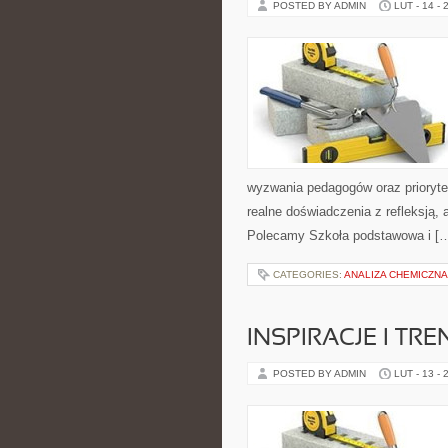
POSTED BY ADMIN
LUT - 14 - 
wyzwania pedagogów oraz prioryte
realne doświadczenia z refleksją, 
Polecamy Szkoła podstawowa i [
CATEGORIES:
ANALIZA CHEMICZNA
INSPIRACJE I TR
POSTED BY ADMIN
LUT - 13 - 