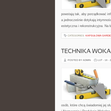
powstają tak, aby porządkować in
a jednocześnie dotykają intymności
estetyczna i rekonstrukcyjna. Na 
CATEGORIES:
KAPSUŁOWA GARDER
TECHNIKA WOK
POSTED BY ADMIN
LUT - 16 - 
osób, które chcą świadomiej jej 