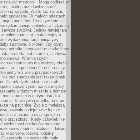
uż udawać metropolii. Mogą podkreślać
kter, lokalną przedsiębiorczość,
odzienną wygodę. Warto też zwrócić
pekt społeczny. W małych miastach
ż mają znaczenie. To oczywiście nie
wszędzie panuje sielanka, a ludzie są
 zawsze życzliwi. Jednak łatwiej tam
 wspólnota nie jest abstrakcyjnym
lne wydarzenia, targi, inicjatywy
kluby sportowe, biblioteki czy domy
awdę potrafią integrować mieszkańców.
stach oferta jest szersza, ale bywa
j anonimowa. W mniejszych
iach uczestnictwo ma większy ciężar,
widzi, że jego obecność coś znaczy,
tylko jednym z wielu przypadkowych
 Nie bez znaczenia jest także rynek
ci. Dla młodych rodzin czy osób
spokojniejsze życie różnica między
eszkania w dużym mieście a domem
m mieszkaniem w małym ośrodku
romna. To wpływa nie tylko na stan
także na psychikę. Życie z mniejszą
nsową pozwala podejmować lepsze
 działać z poziomu ciągłego lęku i
eć o przyszłości. Kiedy człowiek nie
ć większości dochodów na samo
szkania w modnej lokalizacji, łatwiej
ć w zdrowie, rozwój, rodzinę i
 Oczywiście nie wszystkie małe