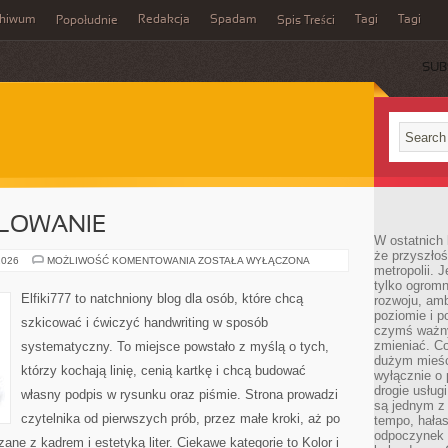
chiwum
Redakcja
Spadam
Tagi
Tagi
Popołudnie
Spis Treści
SUB
ALOWANIE
W ostatnich 
że przyszłoś
RYSOWANIE
2026
MOŻLIWOŚĆ KOMENTOWANIA
ZOSTAŁA WYŁĄCZONA
metropolii. 
I
MALOWANIE
tylko ogromn
Elfiki777 to natchniony blog dla osób, które chcą
rozwoju, amb
poziomie i p
szkicować i ćwiczyć handwriting w sposób
czymś ważny
zmieniać. C
systematyczny. To miejsce powstało z myślą o tych,
dużym mieśc
którzy kochają linię, cenią kartkę i chcą budować
wyłącznie o 
drogie usług
własny podpis w rysunku oraz piśmie. Strona prowadzi
są jednym z
czytelnika od pierwszych prób, przez małe kroki, aż po
tempo, hałas
odpoczynek 
ne z kadrem i estetyką liter. Ciekawe kategorie to Kolor i