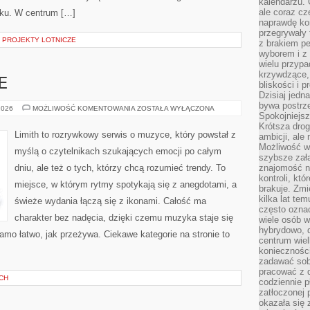
kalendarzu.
ale coraz cz
oku. W centrum […]
naprawdę kor
przegrywały 
 PROJEKTY LOTNICZE
z brakiem p
wyborem i z 
wielu przypa
krzywdzące, 
E
bliskości i p
Dzisiaj jedn
bywa postrz
MUZYKA
2026
MOŻLIWOŚĆ KOMENTOWANIA
ZOSTAŁA WYŁĄCZONA
Spokojniejs
I
EMOCJE
Krótsza drog
Limith to rozrywkowy serwis o muzyce, który powstał z
ambicji, al
Możliwość wy
myślą o czytelnikach szukających emocji po całym
szybsze zał
dniu, ale też o tych, którzy chcą rozumieć trendy. To
znajomość na
kontroli, kt
miejsce, w którym rytmy spotykają się z anegdotami, a
brakuje. Zmi
kilka lat te
świeże wydania łączą się z ikonami. Całość ma
często ozna
charakter bez nadęcia, dzięki czemu muzyka staje się
wiele osób w
hybrydowo, 
 samo łatwo, jak przeżywa. Ciekawe kategorie na stronie to
centrum wiel
konieczności
zadawać sob
pracować z 
CH
codziennie p
zatłoczonej 
okazała się 