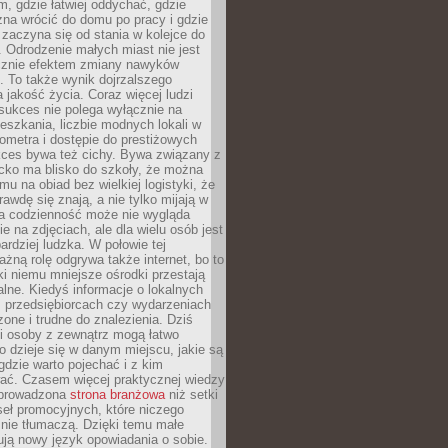
, gdzie łatwiej oddychać, gdzie
na wrócić do domu po pracy i gdzie
zaczyna się od stania w kolejce do
 Odrodzenie małych miast nie jest
cznie efektem zmiany nawyków
 To także wynik dojrzalszego
a jakość życia. Coraz więcej ludzi
sukces nie polega wyłącznie na
eszkania, liczbie modnych lokali w
lometra i dostępie do prestiżowych
kces bywa też cichy. Bywa związany z
cko ma blisko do szkoły, że można
mu na obiad bez wielkiej logistyki, że
rawdę się znają, a nie tylko mijają w
ka codzienność może nie wygląda
ie na zdjęciach, ale dla wielu osób jest
ardziej ludzka. W połowie tej
żną rolę odgrywa także internet, bo to
ki niemu mniejsze ośrodki przestają
alne. Kiedyś informacje o lokalnych
, przedsiębiorcach czy wydarzeniach
zone i trudne do znalezienia. Dziś
i osoby z zewnątrz mogą łatwo
o dzieje się w danym miejscu, jakie są
gdzie warto pojechać i z kim
ać. Czasem więcej praktycznej wiedzy
 prowadzona
strona branżowa
niż setki
eł promocyjnych, które niczego
nie tłumaczą. Dzięki temu małe
ją nowy język opowiadania o sobie.