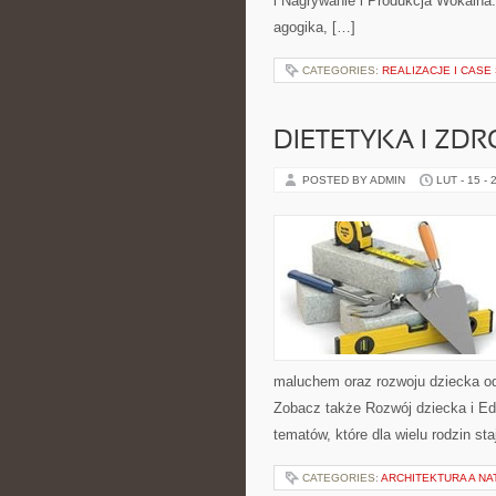
i Nagrywanie i Produkcja Wokalna.
agogika, […]
CATEGORIES:
REALIZACJE I CASE
DIETETYKA I ZD
POSTED BY ADMIN
LUT - 15 - 
maluchem oraz rozwoju dziecka od
Zobacz także Rozwój dziecka i Ed
tematów, które dla wielu rodzin st
CATEGORIES:
ARCHITEKTURA A NA