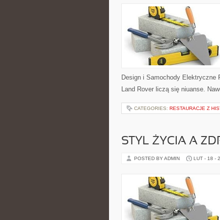
Design i Samochody Elektryczne 
Land Rover liczą się niuanse. Naw
CATEGORIES:
RESTAURACJE Z HIS
STYL ŻYCIA A Z
POSTED BY ADMIN
LUT - 18 - 