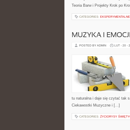
Teoria Barw i Projekty Krok po Kr
CATEGORIES:
EKSPERYMENTALNE
MUZYKA I EMOCJ
POSTED BY ADMIN
LUT - 20 - 
tu naturalna i daje się czytać tak
Ciekawostki Muzyczne i […]
CATEGORIES:
ŻYCIORYSY ŚWIĘTY