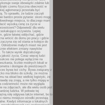
ykonuje swoje obowiązki zdalnie lub
dzięki czemu fizyczna obecność w
kiej aglomeracji przestała być
ą. To sprawiło, że ludzie zaczęli
ie bardzo proste pytanie: skoro mogę
dowolnego miejsca, to dlaczego mam
łacić wysoką cenę za życie w
przestrzeni? Odpowiedź dla wielu
zaskakująco oczywista. Lepiej
, gdzie łatwiej oddychać, gdzie
na wrócić do domu po pracy i gdzie
zaczyna się od stania w kolejce do
 Odrodzenie małych miast nie jest
cznie efektem zmiany nawyków
 To także wynik dojrzalszego
a jakość życia. Coraz więcej ludzi
sukces nie polega wyłącznie na
eszkania, liczbie modnych lokali w
lometra i dostępie do prestiżowych
kces bywa też cichy. Bywa związany z
cko ma blisko do szkoły, że można
mu na obiad bez wielkiej logistyki, że
rawdę się znają, a nie tylko mijają w
ka codzienność może nie wygląda
ie na zdjęciach, ale dla wielu osób jest
ardziej ludzka. W połowie tej
żną rolę odgrywa także internet, bo to
ki niemu mniejsze ośrodki przestają
alne. Kiedyś informacje o lokalnych
, przedsiębiorcach czy wydarzeniach