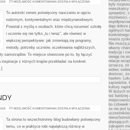
NAUCZYCIEL
2026
MOŻLIWOŚĆ KOMENTOWANIA
ZOSTAŁA WYŁĄCZONA
były rozpros
XXI
WIEKU
mieszkańcy 
To autorski serwis poświęcony nauczaniu w ujęciu
sprawdzić, c
możliwości, 
rodzimym, kontynentalnym oraz międzynarodowym.
współpracow
daje dobrze
Powstał z myślą o osobach, które chcą rozumieć szkołę
ogólnych has
i uczenie się nie tylko „tu i teraz”, ale również w
konkretnego 
miasta zysku
większej perspektywie: jak zmieniają się programy,
Nie muszą j
metody, potrzeby uczniów, oczekiwania najbliższych,
własny chara
tradycję i c
ty samorządów. To miejsce stworzone po to, by łączyć
uwagę na as
relacje wcią
a inspiracje z różnych krajów przekładać na konkret.
oznacza, że 
…]
wobec siebie
dostrzec, że
hasłem. Loka
sąsiedzkie, 
kultury napr
W dużych mia
też bardzie
ENDY
miejscowośc
bo człowiek 
INSPIRACJE
że nie jest 
2026
MOŻLIWOŚĆ KOMENTOWANIA
ZOSTAŁA WYŁĄCZONA
I
uczestników.
TRENDY
nieruchomoś
Ta strona to wszechstronny blog budowlany poświęcony
planujących 
zakupem mi
temu, co w praktyce robi największą różnicę w