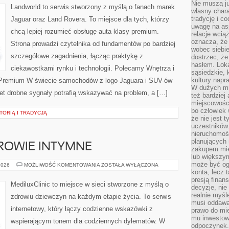
Nie muszą j
CABRIO
Landworld to serwis stworzony z myślą o fanach marek
własny chara
tradycję i c
Jaguar oraz Land Rovera. To miejsce dla tych, którzy
uwagę na as
chcą lepiej rozumieć obsługę auta klasy premium.
relacje wcią
oznacza, że 
Strona prowadzi czytelnika od fundamentów po bardziej
wobec siebie
szczegółowe zagadnienia, łącząc praktykę z
dostrzec, że
hasłem. Loka
ciekawostkami rynku i technologii. Polecamy Wnętrza i
sąsiedzkie, 
kultury napr
Premium W świecie samochodów z logo Jaguara i SUV-ów
W dużych mia
et drobne sygnały potrafią wskazywać na problem, a […]
też bardzie
miejscowośc
bo człowiek 
TORIĄ I TRADYCJĄ
że nie jest 
uczestników.
nieruchomoś
planujących 
DROWIE INTYMNE
zakupem mi
lub większy
może być og
STYL
2026
MOŻLIWOŚĆ KOMENTOWANIA
ZOSTAŁA WYŁĄCZONA
ŻYCIA
konta, lecz 
A
presją fina
ZDROWIE
MediluxClinic to miejsce w sieci stworzone z myślą o
decyzje, nie
INTYMNE
realnie myśl
zdrowiu dziewczyn na każdym etapie życia. To serwis
musi oddawa
internetowy, który łączy codzienne wskazówki z
prawo do mie
mu inwestowa
wspierającym tonem dla codziennych dylematów. W
odpoczynek.