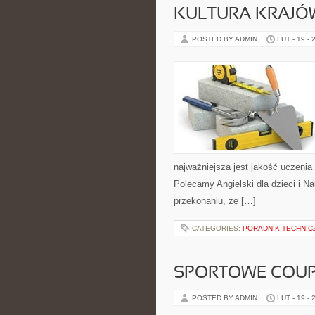
KULTURA KRAJÓ
POSTED BY ADMIN
LUT - 19 - 
najważniejsza jest jakość uczenia
Polecamy Angielski dla dzieci i Na
przekonaniu, że […]
CATEGORIES:
PORADNIK TECHNIC
SPORTOWE COUPE
POSTED BY ADMIN
LUT - 19 - 