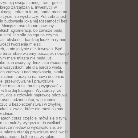
rzystają swoją szansę. Tam, gdzie
brego zarządzania, inwestycji w
dukację i infrastrukturę, sama moda na
e życie nie wystarczy. Potrzebna jest
do budowania lokalnej tożsamości bez
 Mniejsze ośrodki nie powinny
lkich aglomeracji, bo zawsze będą
a nimi. Ich siła polega na czymś
li, bliskości, bardziej ludzkim rytmie
iwości tworzenia miejsc
ch, a nie jedynie efektownych. Być
e teraz obserwujemy początek nowego
rym małe miasta nie będą już
ako plan awaryjny, lecz jako świadomy
la wszystkich, ale dla bardzo wielu.
ach zachwytu nad prędkością, skalą i
 ruchem zaczyna na nowo doceniać
lne, przewidywalne i prawdziwie
Małe miasta nie muszą wygrywać z
 w każdej kategorii. Wystarczy, że
am, gdzie człowiek naprawdę odczuwa
akości codzienności, w poziomie
czuciu bezpieczeństwa i w zwykłej,
fakcji z życia, które nie musi nikomu
wadniać.
latach coraz częściej mówi się o tym,
ć nie należy wyłącznie do wielkich
Jeszcze niedawno wydawało się, że
e miasta oferują prawdziwe możliwości
itną pracę, kulturę na wysokim