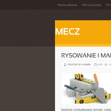
Ar
Strona główna
Ale to już było
MECZ
RYSOWANIE I M
POSTED BY ADMIN
LUT - 21 - 
bardziej rozbudowane tematy związa