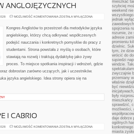
mieszkać tam
W ANGLOJĘZYCZNYCH
szybciej moż
weekend nie 
wszystkiego.
KULTURA
2026
MOŻLIWOŚĆ KOMENTOWANIA
ZOSTAŁA WYŁĄCZONA
jednak wyłą
KRAJÓW
ANGLOJĘZYCZNYCH
zawodowych.
Kongres Anglistów to przestrzeń dla metodyków języka
spojrzenia n
rozumie, że 
angielskiego, którzy chcą odkrywać współczesnych
adresie zami
promieniu ki
podejść nauczania i konkretnych pomysłów do pracy z
dzielnic. Su
studentami. Strona powstała z myślą o osobach, które
tym, że dzie
wrócić do do
stawiają na rozwój i traktują dydaktykę jako żywy
sąsiedzi nap
proces. To miejsce spotkania inspiracji i wdrożeń, gdzie
windzie. Ta
spektakularn
 oraz dobrostan zarówno uczących, jak i uczestników.
zwyczajnie b
przemiany wa
uka języka angielskiego. Idea strony opiera się na
właśnie dzię
być niewidzi
inicjatywach
były rozpros
ZNY
mieszkańcy 
sprawdzić, c
możliwości, 
współpracow
 I CABRIO
daje dobrze
ogólnych has
SPORTOWE
konkretnego 
2026
MOŻLIWOŚĆ KOMENTOWANIA
ZOSTAŁA WYŁĄCZONA
COUPE
miasta zysku
I