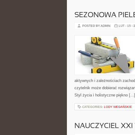
SEZONOWA PIEL
POSTED BY ADMIN
LUT - 15 - 
aktywnych i zależnościach zachod
czytelnik może dobierać rozwiązan
Styl życia i holistyczne piękno […
CATEGORIES:
LODY WEGAŃSKIE
NAUCZYCIEL XXI