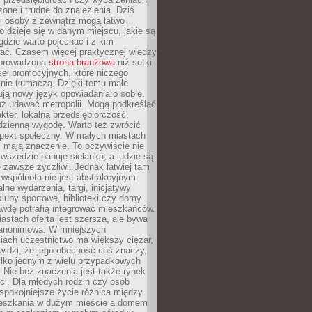
zone i trudne do znalezienia. Dziś
i osoby z zewnątrz mogą łatwo
o dzieje się w danym miejscu, jakie są
gdzie warto pojechać i z kim
ać. Czasem więcej praktycznej wiedzy
 prowadzona
strona branżowa
niż setki
eł promocyjnych, które niczego
nie tłumaczą. Dzięki temu małe
ją nowy język opowiadania o sobie.
uż udawać metropolii. Mogą podkreślać
kter, lokalną przedsiębiorczość,
odzienną wygodę. Warto też zwrócić
pekt społeczny. W małych miastach
ż mają znaczenie. To oczywiście nie
wszędzie panuje sielanka, a ludzie są
 zawsze życzliwi. Jednak łatwiej tam
 wspólnota nie jest abstrakcyjnym
lne wydarzenia, targi, inicjatywy
kluby sportowe, biblioteki czy domy
awdę potrafią integrować mieszkańców.
stach oferta jest szersza, ale bywa
j anonimowa. W mniejszych
iach uczestnictwo ma większy ciężar,
widzi, że jego obecność coś znaczy,
tylko jednym z wielu przypadkowych
 Nie bez znaczenia jest także rynek
ci. Dla młodych rodzin czy osób
spokojniejsze życie różnica między
eszkania w dużym mieście a domem