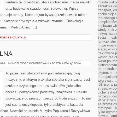
centrum tej przestrzeni stoi zapobieganie, mądre nawyki
miasta wyko
zabraknie do
oraz budowanie świadomości zdrowotnej. Wpisy
transport, e
spokojniejsz
formacje tematy, które często bywają przeładowane mitem,
też odwaga 
. Kategorie Styl życia a zdrowie intymne i Ginekologia
kompleksów.
kopiować wie
łamach MediluxClinic […]
wtedy krok z
innym: na ska
życia i możl
OBA I BAZA STYLU
funkcjonalny
może właśni
etapu, w któ
traktowane j
ALNA
wybór. Nie d
Świat po lat
TECHNIKA
2026
MOŻLIWOŚĆ KOMENTOWANIA
ZOSTAŁA WYŁĄCZONA
nieustannym
WOKALNA
to, co stabi
użyteczne. 
To przestrzeń stworzyliśmy jako edukacyjny blog
metropoliami
muzyczny, w którym praktyka spotyka się z pasją. Jeśli
wygrywają t
różnicę: w j
szukasz czytelnego startu w świat dźwięków albo
stresu, w po
chcesz uporządkować podstawy, znajdziesz tu teksty
cichej satys
niczego udo
prowadzące od prostych rzeczy do trudniejszych. To nie
W ostatnich 
że przyszłoś
jest sucha encyklopedia, tylko praktyczna baza dla
metropolii. 
słuchać. Nowości na stronie Muzyka Popularna i Rozrywkowa
tylko ogromn
rozwoju, amb