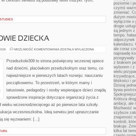
 W centrum serwisu są podstawy teorii muzyki: rytm,
poziomie i p
czymś ważny
zmieniać. C
dużym mieśc
 STUDIES
wyłącznie o 
drogie usług
są jednym z
tempo, hałas
ROWIE DZIECKA
odpoczynek 
kalendarzu.
ale coraz cz
DIETETYKA
2026
MOŻLIWOŚĆ KOMENTOWANIA
ZOSTAŁA WYŁĄCZONA
I
naprawdę kor
ZDROWIE
przegrywały 
DZIECKA
Przedszkole309 to strona poświęcony wczesnej opiece
z brakiem p
wyborem i z 
nad dziećmi, placówkom przedszkolnym oraz temu, co
wielu przypa
najważniejsze w pierwszych latach rozwoju: nauczaniu
krzywdzące, 
bliskości i p
początkowemu. To przestrzeń, w którym mamy i
Dzisiaj jedn
bywa postrz
tatusiowie, pedagodzy i osoby wspierające dzieci znajdą
Spokojniejs
sprawdzone inspiracje dotyczące organizacji życia z
Krótsza drog
ambicji, al
 wieku wczesnodziecięcego aż po pierwsze lata szkoły.
Możliwość wy
ukacja wczesnoszkolna. Ideą serwisu jest upraszczanie
szybsze zał
znajomość na
ają się wyzwaniem: […]
kontroli, kt
brakuje. Zmi
kilka lat te
TURA
często ozna