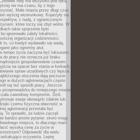
 Człowiek niby ma wszystko pod ręką,
ęściej nie ma czasu, by z tego
zystać. Małe miasta przez długi czas
ten wyścig wizerunkowy. Kojarzyły się
erspektyw, z nudą, z ograniczonym
życiem, które toczy się zbyt wolno. W
dkach takie spojrzenie było
bo ignorowało zalety lokalności,
rostszej organizacji codzienności.
ak to, co kiedyś wydawało się wadą,
egane jako ogromny atut.
ze tempo życia zaczyna być luksusem.
a do pracy nie oznacza już braku
e mądrzejsze gospodarowanie czasem.
jścia na spacer bez stania w korkach,
atwianie spraw urzędowych czy lepsza
jbliższego otoczenia dają poczucie
órego w dużych aglomeracjach często
enił się też sposób pracy. Jeszcze
mu przeprowadzka do mniejszego miasta
czała zawodowy kompromis. Dziś
ykonuje swoje obowiązki zdalnie lub
dzięki czemu fizyczna obecność w
kiej aglomeracji przestała być
ą. To sprawiło, że ludzie zaczęli
ie bardzo proste pytanie: skoro mogę
dowolnego miejsca, to dlaczego mam
łacić wysoką cenę za życie w
przestrzeni? Odpowiedź dla wielu
zaskakująco oczywista. Lepiej