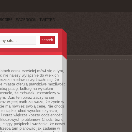
SCRIBE
FACEBOOK
TWITTER
latach coraz częściej mówi się o tym,
ć nie należy wyłącznie do wielkich
Jeszcze niedawno wydawało się, że
e miasta oferują prawdziwe możliwości
itną pracę, kulturę na wysokim
oczucie, że człowiek uczestniczy w
m. Dziś ten obraz zaczyna się
oraz więcej osób zauważa, że życie w
ie ma również swoją cenę. Nie chodzi
pieniądze, choć wysokie czynsze,
i i coraz większe koszty codzienności
 kluczowych problemów. Chodzi też o
, ciągły pośpiech i wrażenie, że nawet
trzeba tam planować jak zadanie w