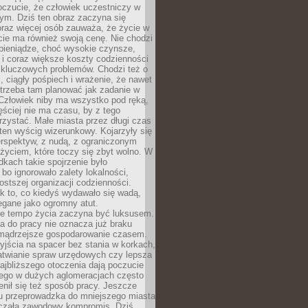
oczucie, że człowiek uczestniczy w
m. Dziś ten obraz zaczyna się
oraz więcej osób zauważa, że życie w
ie ma również swoją cenę. Nie chodzi
pieniądze, choć wysokie czynsze,
i i coraz większe koszty codzienności
 kluczowych problemów. Chodzi też o
, ciągły pośpiech i wrażenie, że nawet
trzeba tam planować jak zadanie w
 Człowiek niby ma wszystko pod ręką,
ęściej nie ma czasu, by z tego
zystać. Małe miasta przez długi czas
ten wyścig wizerunkowy. Kojarzyły się
erspektyw, z nudą, z ograniczonym
życiem, które toczy się zbyt wolno. W
dkach takie spojrzenie było
bo ignorowało zalety lokalności,
rostszej organizacji codzienności.
ak to, co kiedyś wydawało się wadą,
egane jako ogromny atut.
ze tempo życia zaczyna być luksusem.
a do pracy nie oznacza już braku
e mądrzejsze gospodarowanie czasem.
jścia na spacer bez stania w korkach,
atwianie spraw urzędowych czy lepsza
jbliższego otoczenia dają poczucie
órego w dużych aglomeracjach często
enił się też sposób pracy. Jeszcze
mu przeprowadzka do mniejszego miasta
czała zawodowy kompromis. Dziś