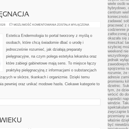
wiele osób w
hybrydowo, 
centrum wiel
ĘGNACJA
konieczności
zadawać sob
SEZONOWA
2026
MOŻLIWOŚĆ KOMENTOWANIA
ZOSTAŁA WYŁĄCZONA
pracować z 
PIELĘGNACJA
codziennie p
zatłoczonej 
Estetica Endermologia to portal tworzony z myślą o
okazała się 
osobach, które chcą świadomie dbać o urodę i
mieszkać tam
szybciej moż
jednocześnie rozumieć, jak działają preparaty
weekend nie 
wszystkiego.
pielęgnacyjne, na czym polega estetyka lekarska oraz
jednak wyłą
które zabiegi gabinetowe mają sens. To miejsce łączy
zawodowych.
spojrzenia n
praktykę pielęgnacyjną z informacjami o substancjach
rozumie, że 
zących w skórze, tkankach i organizmie. Dzięki temu
adresie zami
promieniu ki
ia pewniej oraz unikać modowe hasła. Ciekawe kategorie to
dzielnic. Su
tym, że dzie
]
wrócić do do
sąsiedzi nap
windzie. Ta
spektakularn
zwyczajnie b
przemiany wa
 WIEKU
właśnie dzię
być niewidzi
inicjatywach