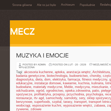
Archiwum
Redakc
Strona główna
Ale to już było
Popołudnie
MECZ
MUZYKA I EMOCJE
POSTED BY ADMIN
POSTED ON LUT - 20 - 2026
MOŻLIWOŚĆ 
WYŁĄCZONA
Tagi:
akcesoria kuchenne
,
apteka
,
aranżacja wnętrz
,
Architektura
badania genetyczne
,
biotechnologia
,
budownictwo
,
choroby
,
częś
diagnostyka
,
dieta
,
dom
,
elektryka
,
farmacja
,
fitness medyczny
,
g
edukacyjne
,
instalacje domowe
,
kawiarnie
,
kuchnia
,
kulinaria
,
lot
budowlane
,
materiały medyczne
,
Meble
,
medycyna
,
mieszkanie
,
odchudzanie
,
ogród
,
ogrodnictwo
,
opieka zdrowotna
,
patio
,
pielęgn
spożywcze
,
profilaktyka
,
przepisy
,
przychodnia
,
psychologia
,
rece
restauracje
,
rtv agd
,
samochody
,
samoloty
,
sery
,
sklep spożywcz
benzynowe
,
superfoods
,
szpital
,
tarasy
,
transport
,
transport lotnic
wodociągi
,
wyposażenie kuchni
,
wyposażenie wnętrz
,
zabawa
,
za
żywienie
,
zdrowie