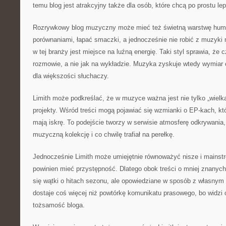
temu blog jest atrakcyjny także dla osób, które chcą po prostu lep
Rozrywkowy blog muzyczny może mieć też świetną warstwę humo
porównaniami, łapać smaczki, a jednocześnie nie robić z muzyki
w tej branży jest miejsce na luźną energię. Taki styl sprawia, że c
rozmowie, a nie jak na wykładzie. Muzyka zyskuje wtedy wymiar co
dla większości słuchaczy.
Limith może podkreślać, że w muzyce ważna jest nie tylko „wielka
projekty. Wśród treści mogą pojawiać się wzmianki o EP-kach, któ
mają iskrę. To podejście tworzy w serwisie atmosferę odkrywania, 
muzyczną kolekcję i co chwilę trafiał na perełkę.
Jednocześnie Limith może umiejętnie równoważyć nisze i mainst
powinien mieć przystępność. Dlatego obok treści o mniej znanyc
się wątki o hitach sezonu, ale opowiedziane w sposób z własnym
dostaje coś więcej niż powtórkę komunikatu prasowego, bo widzi o
tożsamość bloga.