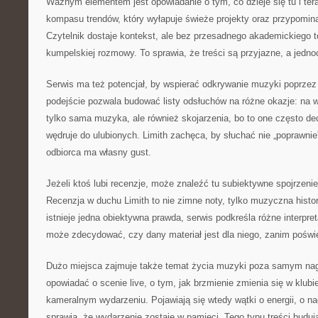
Ważnym elementem jest opowiadanie o tym, co dzieje się tu i tera
kompasu trendów, który wyłapuje świeże projekty oraz przypomin
Czytelnik dostaje kontekst, ale bez przesadnego akademickiego to
kumpelskiej rozmowy. To sprawia, że treści są przyjazne, a jednoc
Serwis ma też potencjał, by wspierać odkrywanie muzyki poprzez 
podejście pozwala budować listy odsłuchów na różne okazje: na wi
tylko sama muzyka, ale również skojarzenia, bo to one często de
wędruje do ulubionych. Limith zachęca, by słuchać nie „poprawnie
odbiorca ma własny gust.
Jeżeli ktoś lubi recenzje, może znaleźć tu subiektywne spojrzenie 
Recenzja w duchu Limith to nie zimne noty, tylko muzyczna histo
istnieje jedna obiektywna prawda, serwis podkreśla różne interpret
może zdecydować, czy dany materiał jest dla niego, zanim poświ
Dużo miejsca zajmuje także temat życia muzyki poza samym nag
opowiadać o scenie live, o tym, jak brzmienie zmienia się w klubie
kameralnym wydarzeniu. Pojawiają się wtedy wątki o energii, o na
sprawia, że wydarzenie zostaje w pamięci. Tego typu treści buduj