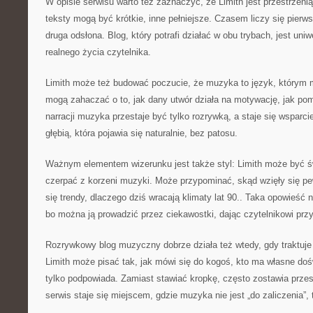
W opisie serwisu warto też zaznaczyć, że Limith jest przestrzeni
teksty mogą być krótkie, inne pełniejsze. Czasem liczy się pier
druga odsłona. Blog, który potrafi działać w obu trybach, jest uni
realnego życia czytelnika.
Limith może też budować poczucie, że muzyka to język, którym 
mogą zahaczać o to, jak dany utwór działa na motywację, jak pom
narracji muzyka przestaje być tylko rozrywką, a staje się wsparcie
głębią, która pojawia się naturalnie, bez patosu.
Ważnym elementem wizerunku jest także styl: Limith może być ś
czerpać z korzeni muzyki. Może przypominać, skąd wzięły się pe
się trendy, dlaczego dziś wracają klimaty lat 90.. Taka opowieś
bo można ją prowadzić przez ciekawostki, dając czytelnikowi pr
Rozrywkowy blog muzyczny dobrze działa też wtedy, gdy traktuje 
Limith może pisać tak, jak mówi się do kogoś, kto ma własne doś
tylko podpowiada. Zamiast stawiać kropkę, często zostawia przes
serwis staje się miejscem, gdzie muzyka nie jest „do zaliczenia”, 