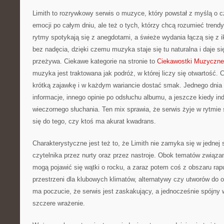
Limith to rozrywkowy serwis o muzyce, który powstał z myślą o 
emocji po całym dniu, ale też o tych, którzy chcą rozumieć trend
rytmy spotykają się z anegdotami, a świeże wydania łączą się z 
bez nadęcia, dzięki czemu muzyka staje się tu naturalna i daje si
przeżywa. Ciekawe kategorie na stronie to
Ciekawostki Muzyczne
muzyka jest traktowana jak podróż, w której liczy się otwartość. C
krótką zajawkę i w każdym wariancie dostać smak. Jednego dnia 
informacje, innego opinie po odsłuchu albumu, a jeszcze kiedy indz
wieczornego słuchania. Ten mix sprawia, że serwis żyje w rytmie 
się do tego, czy ktoś ma akurat kwadrans.
Charakterystyczne jest też to, że Limith nie zamyka się w jednej 
czytelnika przez nurty oraz przez nastroje. Obok tematów związa
mogą pojawić się wątki o rocku, a zaraz potem coś z obszaru rapu
przestrzeni dla klubowych klimatów, alternatywy czy utworów do o
ma poczucie, że serwis jest zaskakujący, a jednocześnie spójny w 
szczere wrażenie.