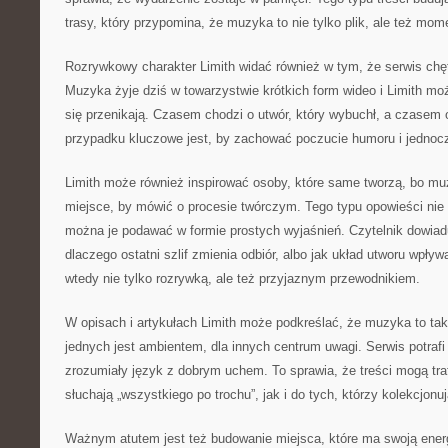
trasy, który przypomina, że muzyka to nie tylko plik, ale też mom
Rozrywkowy charakter Limith widać również w tym, że serwis chę
Muzyka żyje dziś w towarzystwie krótkich form wideo i Limith mo
się przenikają. Czasem chodzi o utwór, który wybuchł, a czase
przypadku kluczowe jest, by zachować poczucie humoru i jednocz
Limith może również inspirować osoby, które same tworzą, bo mu
miejsce, by mówić o procesie twórczym. Tego typu opowieści ni
można je podawać w formie prostych wyjaśnień. Czytelnik dowiadu
dlaczego ostatni szlif zmienia odbiór, albo jak układ utworu wpływ
wtedy nie tylko rozrywką, ale też przyjaznym przewodnikiem.
W opisach i artykułach Limith może podkreślać, że muzyka to tak
jednych jest ambientem, dla innych centrum uwagi. Serwis potrafi
zrozumiały język z dobrym uchem. To sprawia, że treści mogą tra
słuchają „wszystkiego po trochu”, jak i do tych, którzy kolekcjonuj
Ważnym atutem jest też budowanie miejsca, które ma swoją energ