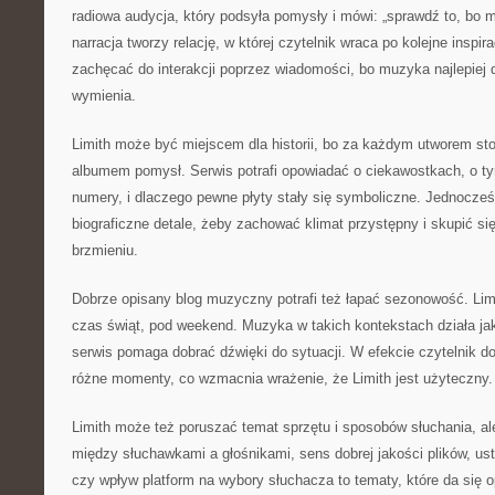
radiowa audycja, który podsyła pomysły i mówi: „sprawdź to, bo m
narracja tworzy relację, w której czytelnik wraca po kolejne inspi
zachęcać do interakcji poprzez wiadomości, bo muzyka najlepiej d
wymienia.
Limith może być miejscem dla historii, bo za każdym utworem sto
albumem pomysł. Serwis potrafi opowiadać o ciekawostkach, o t
numery, i dlaczego pewne płyty stały się symboliczne. Jednocze
biograficzne detale, żeby zachować klimat przystępny i skupić si
brzmieniu.
Dobrze opisany blog muzyczny potrafi też łapać sezonowość. Lim
czas świąt, pod weekend. Muzyka w takich kontekstach działa jak
serwis pomaga dobrać dźwięki do sytuacji. W efekcie czytelnik 
różne momenty, co wzmacnia wrażenie, że Limith jest użyteczny.
Limith może też poruszać temat sprzętu i sposobów słuchania, ale
między słuchawkami a głośnikami, sens dobrej jakości plików, us
czy wpływ platform na wybory słuchacza to tematy, które da się o