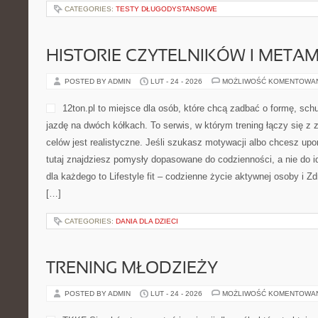
CATEGORIES:
TESTY DŁUGODYSTANSOWE
HISTORIE CZYTELNIKÓW I META
POSTED BY ADMIN
LUT - 24 - 2026
MOŻLIWOŚĆ KOMENTOWA
12ton.pl to miejsce dla osób, które chcą zadbać o formę, sch
jazdę na dwóch kółkach. To serwis, w którym trening łączy się z 
celów jest realistyczne. Jeśli szukasz motywacji albo chcesz up
tutaj znajdziesz pomysły dopasowane do codzienności, a nie do i
dla każdego to Lifestyle fit – codzienne życie aktywnej osoby i Z
[…]
CATEGORIES:
DANIA DLA DZIECI
TRENING MŁODZIEŻY
POSTED BY ADMIN
LUT - 24 - 2026
MOŻLIWOŚĆ KOMENTOWA