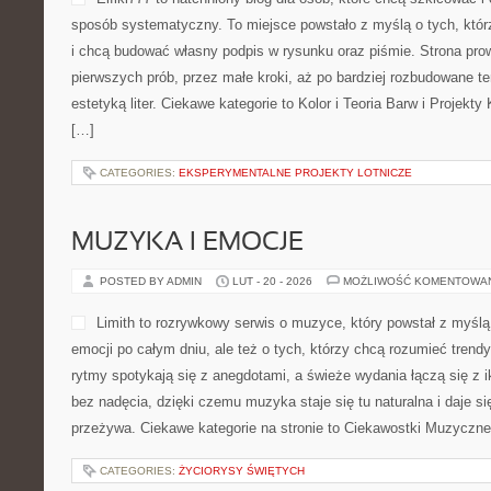
sposób systematyczny. To miejsce powstało z myślą o tych, którzy
i chcą budować własny podpis w rysunku oraz piśmie. Strona prow
pierwszych prób, przez małe kroki, aż po bardziej rozbudowane t
estetyką liter. Ciekawe kategorie to Kolor i Teoria Barw i Projekt
[…]
CATEGORIES:
EKSPERYMENTALNE PROJEKTY LOTNICZE
MUZYKA I EMOCJE
POSTED BY ADMIN
LUT - 20 - 2026
MOŻLIWOŚĆ KOMENTOWA
Limith to rozrywkowy serwis o muzyce, który powstał z myślą
emocji po całym dniu, ale też o tych, którzy chcą rozumieć trend
rytmy spotykają się z anegdotami, a świeże wydania łączą się z 
bez nadęcia, dzięki czemu muzyka staje się tu naturalna i daje si
przeżywa. Ciekawe kategorie na stronie to Ciekawostki Muzyczne
CATEGORIES:
ŻYCIORYSY ŚWIĘTYCH