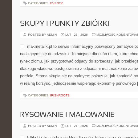
CATEGORIES:
EVENTY
SKUPY I PUNKTY ZBIÓRKI
POSTED BY ADMIN
LUT - 23 - 2026
MOŻLIWOŚĆ KOMENTOWA
makmetalik.pl to serwis informacyjny poświęcony tematyce o
nadającymi się do odzysku. To miejsce dla osób i firm, które chcą 
rynek złomu, jak przygotować odpady do sprzedaży, jak przebiega
dlaczego właściwe postępowanie z odpadami ma znaczenie zarówno 
portfela. Strona skupia się na praktyce: pokazuje, jak zamienić 
w realną korzyść, jednocześnie wspierając ekonomię ponownego 
CATEGORIES:
IRISHROOTS
RYSOWANIE I MALOWANIE
POSTED BY ADMIN
LUT - 21 - 2026
MOŻLIWOŚĆ KOMENTOWA
Elfiki777 to natchniony blog dla osób, które chcą szkicować i