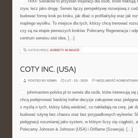
TKKF Sieraków to przystań inspiracji dla osób, które traktują 
zryw, lecz jako drogę. Serwis łączy perspektywę rozwojową z cod
budować formę krok po kroku, jak dbać o profilaktykę oraz jak ro
mądrego wysiłku. To miejsce dla tych, którzy chcą trenować rozsą
czy są na etapie pierwszych kroków. Polecamy Regeneracja i od
centrum serwisu stoi idea, […]
CATEGORIES:
KOBIETY W NAUCE
COTY INC. (USA)
POSTED BY ADMIN
LUT - 23 - 2026
MOŻLIWOŚĆ KOMENTOWA
johnmasters-polska.pl to serwis dla osób, które interesują się
chcą podejmować bardziej trafne decyzje zakupowe oraz pielęgna
z myślą o tych, którzy lubią wiedzieć, co nakładają na cerę, jak dzi
budować rutynę bez chaosu oraz bez przypadkowych wyborów. St
pielęgnacji rozumianej jako system, w którym liczy się ciągłość, 
Polecamy Johnson & Johnson (USA) i Oriflame (Szwecja). […]