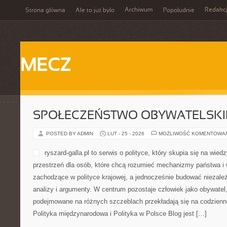
Archiwum
Redakc
Strona główna
Ale to już było
Popołudnie
MECZ
SPOŁECZEŃSTWO OBYWATELSKI
POSTED BY ADMIN
LUT - 25 - 2026
MOŻLIWOŚĆ KOMENTOWA
ryszard-galla.pl to serwis o polityce, który skupia się na wie
przestrzeń dla osób, które chcą rozumieć mechanizmy państwa i 
zachodzące w polityce krajowej, a jednocześnie budować niezale
analizy i argumenty. W centrum pozostaje człowiek jako obywatel,
podejmowane na różnych szczeblach przekładają się na codzienn
Polityka międzynarodowa i Polityka w Polsce Blog jest […]