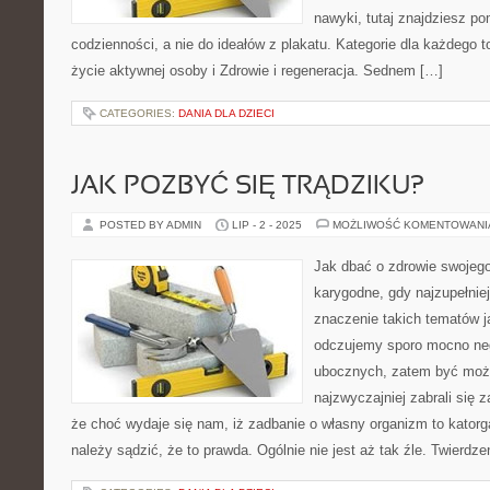
nawyki, tutaj znajdziesz 
codzienności, a nie do ideałów z plakatu. Kategorie dla każdego to
życie aktywnej osoby i Zdrowie i regeneracja. Sednem […]
CATEGORIES:
DANIA DLA DZIECI
JAK POZBYĆ SIĘ TRĄDZIKU?
POSTED BY ADMIN
LIP - 2 - 2025
MOŻLIWOŚĆ KOMENTOWAN
Jak dbać o zdrowie swojego
karygodne, gdy najzupełnie
znaczenie takich tematów ja
odczujemy sporo mocno ne
ubocznych, zatem być moż
najzwyczajniej zabrali się z
że choć wydaje się nam, iż zadbanie o własny organizm to katorg
należy sądzić, że to prawda. Ogólnie nie jest aż tak źle. Twierdze