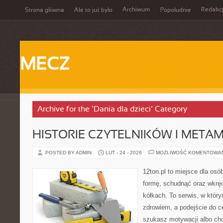
Archiwum
Redakc
Strona główna
Ale to już było
Popołudnie
MECZ
Archive for the ‘Dania dla dzieci’ Category
HISTORIE CZYTELNIKÓW I META
POSTED BY ADMIN
LUT - 24 - 2026
MOŻLIWOŚĆ KOMENTOWA
12ton.pl to miejsce dla osó
formę, schudnąć oraz wkręc
kółkach. To serwis, w który
zdrowiem, a podejście do ce
szukasz motywacji albo ch