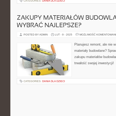
CATEGORIES:
DANIA DLA DZIECI
ZAKUPY MATERIAŁÓW BUDOWLA
WYBRAĆ NAJLEPSZE?
POSTED BY ADMIN
LUT - 9 - 2025
MOŻLIWOŚĆ KOMENTOWAN
Planujesz remont, ale nie w
materiały budowlane? Spra
zakupu materiałów budowlan
trwałość swojej inwestycji!
CATEGORIES:
DANIA DLA DZIECI